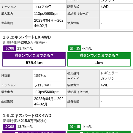
ガソリン
フロア4AT
4WD
ミッション
駆動方式
113ps/5600rpm
-
最大出力
過給器（ターボ）
2023年04月～202
-
生産期間
燃費性能
4年02月
1.6 エキスパートLX 4WD
新車時価格
208.5
万円(税込)
JC08
13.7km/L
10・15
-km/L
満タンでどこまで走る？
満タンでどこまで走る？
575.4km
-km
レギュラー
使用燃料
1597cc
排気量
エンジン
ガソリン
フロア4AT
4WD
ミッション
駆動方式
113ps/5600rpm
-
最大出力
過給器（ターボ）
2023年04月～202
-
生産期間
燃費性能
4年02月
1.6 エキスパートGX 4WD
新車時価格
215.8
万円(税込)
JC08
13.7km/L
10・15
-km/L