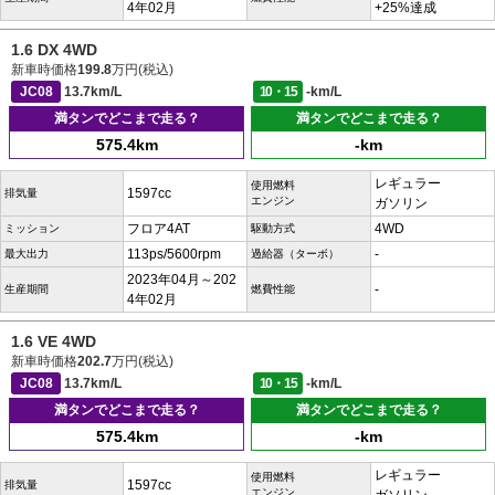
4年02月
+25%達成
1.6 DX 4WD
新車時価格
199.8
万円(税込)
JC08
13.7km/L
10・15
-km/L
満タンでどこまで走る？
満タンでどこまで走る？
575.4km
-km
レギュラー
使用燃料
1597cc
排気量
エンジン
ガソリン
フロア4AT
4WD
ミッション
駆動方式
113ps/5600rpm
-
最大出力
過給器（ターボ）
2023年04月～202
-
生産期間
燃費性能
4年02月
1.6 VE 4WD
新車時価格
202.7
万円(税込)
JC08
13.7km/L
10・15
-km/L
満タンでどこまで走る？
満タンでどこまで走る？
575.4km
-km
レギュラー
使用燃料
1597cc
排気量
エンジン