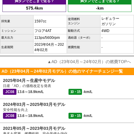
満タンでどこまで走る？
満タンでどこまで走る？
575.4km
-km
レギュラー
使用燃料
1597cc
排気量
エンジン
ガソリン
フロア4AT
4WD
ミッション
駆動方式
113ps/5600rpm
-
最大出力
過給器（ターボ）
2023年04月～202
-
生産期間
燃費性能
4年02月
▲AD（23年04月～24年02月）の燃費TOPへ
AD（23年04月～24年02月モデル）の他のマイナーチェンジ一覧
2025年04月～生産中モデル
日産「AD」の価格改定を発表
JC08
13.6～18.9km/L
10・15
-km/L
2024年03月～2025年03月モデル
安全性能を向上
JC08
13.6～18.9km/L
10・15
-km/L
2021年05月～2023年03月モデル
車名を変更、燃費性能、安全装備を強化