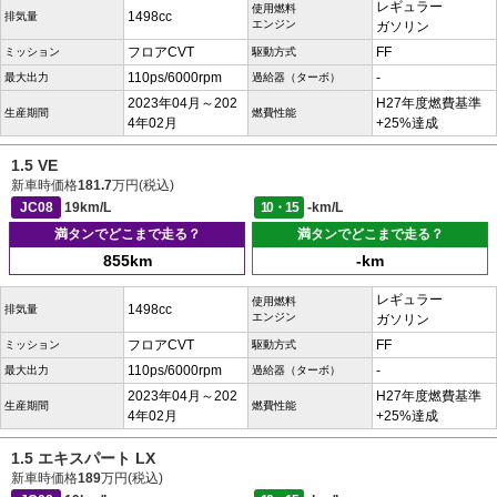
レギュラー
使用燃料
1498cc
排気量
エンジン
ガソリン
フロアCVT
FF
ミッション
駆動方式
110ps/6000rpm
-
最大出力
過給器（ターボ）
2023年04月～202
H27年度燃費基準
生産期間
燃費性能
4年02月
+25%達成
1.5 VE
新車時価格
181.7
万円(税込)
JC08
19km/L
10・15
-km/L
満タンでどこまで走る？
満タンでどこまで走る？
855km
-km
レギュラー
使用燃料
1498cc
排気量
エンジン
ガソリン
フロアCVT
FF
ミッション
駆動方式
110ps/6000rpm
-
最大出力
過給器（ターボ）
2023年04月～202
H27年度燃費基準
生産期間
燃費性能
4年02月
+25%達成
1.5 エキスパート LX
新車時価格
189
万円(税込)