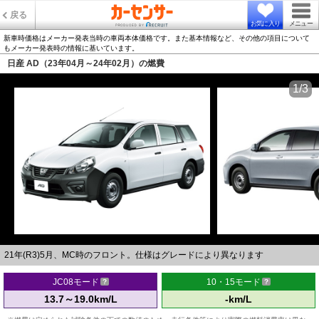
戻る
お気に入り
メニュー
新車時価格はメーカー発表当時の車両本体価格です。また基本情報など、その他の項目について
もメーカー発表時の情報に基いています。
日産 AD（23年04月～24年02月）の燃費
1/3
21年(R3)5月、MC時のフロント。仕様はグレードにより異なります
JC08モード
10・15モード
13.7～19.0km/L
-km/L