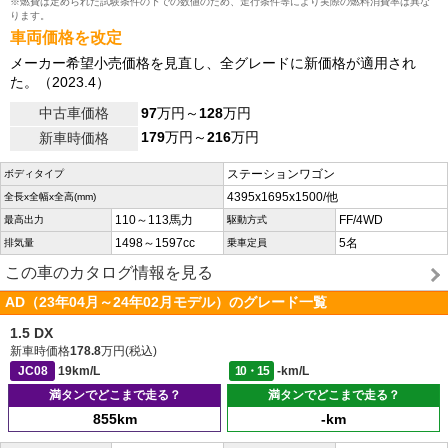
※燃費は定められた試験条件の下での数値のため、走行条件等により実際の燃料消費率は異な
ります。
車両価格を改定
メーカー希望小売価格を見直し、全グレードに新価格が適用され
た。（2023.4）
中古車価格
97
万円～
128
万円
179
万円～
216
万円
新車時価格
ステーションワゴン
ボディタイプ
4395x1695x1500/他
全長x全幅x全高(mm)
110～113馬力
FF/4WD
最高出力
駆動方式
1498～1597cc
5名
排気量
乗車定員
この車のカタログ情報を見る
AD（23年04月～24年02月モデル）のグレード一覧
1.5 DX
新車時価格
178.8
万円(税込)
JC08
19km/L
10・15
-km/L
満タンでどこまで走る？
満タンでどこまで走る？
855km
-km