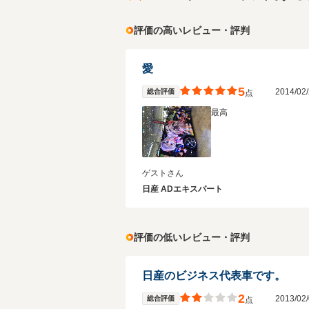
評価の高いレビュー・評判
愛
5
2014/0
総合評価
点
最高
ゲストさん
日産 ADエキスパート
評価の低いレビュー・評判
日産のビジネス代表車です。
2
2013/0
総合評価
点