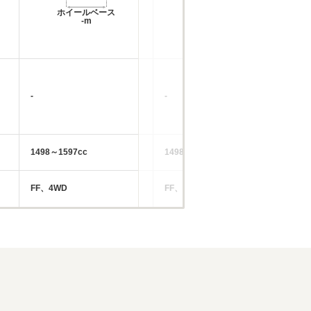
ホイールベース
ホイールベース
-m
-m
14
└市
-
-
└郊
└高
1498～1597cc
1498～1797cc
14
FF、4WD
FF、4WD
FF