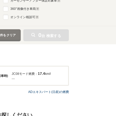
カーセンサーアフター保証対象車
360
°画像付き車両
オンライン相談可
0
条件をクリア
台 検索する
17.4
JC08モード燃費：
km/l
新車時)
---
ADエキスパート(日産)の燃費
お探しください。