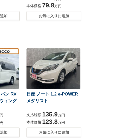
79.8
本体価格
万円
追加
お気に入りに追加
バン RV
日産 ノート 1.2 e-POWER
ウィング
メダリスト
135.9
支払総額
円
万円
123.8
本体価格
円
万円
追加
お気に入りに追加