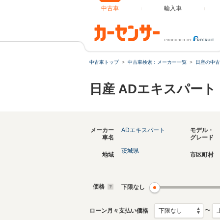
中古車
輸入車
中古車トップ
中古車検索：メーカー一覧
日産の中古
日産 ADエキスパー
メーカー
ADエキスパート
モデル・
車名
グレード
茨城県
地域
市区町村
価格
下限なし
〜
ローン月々支払い価格