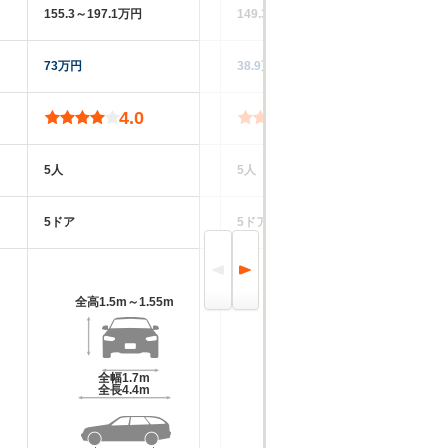
155.3～197.1万円
149.3～254.6万円
15
73万円
38.9万円
98
4.0
3.7
5人
5人
5
5ドア
5ドア
5
全高
1.5m～1.55m
全高
1.49m～1.51m
全幅
1.7m
全幅
1.7m
全長
4.4m
全長
4.42m～4.48m