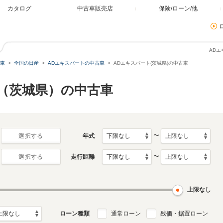
カタログ
中古車販売店
保険/ローン/他
ADエ
車
全国の日産
ADエキスパートの中古車
ADエキスパート(茨城県)の中古車
ト（茨城県）の中古車
〜
年式
選択する
〜
走行距離
選択する
上限なし
ローン種類
通常ローン
残価・据置ローン