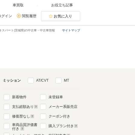
車買取
お役立ち記事
ログイン
閲覧履歴
お気に入り
キスパート(茨城県)の中古車・中古車情報
サイトマップ
ミッション
AT/CVT
MT
新着物件
未登録車
支払総額あり
メーカー系販売店
修復歴なし
クーポン付き
車両品質評価書
購入プラン付き
付き