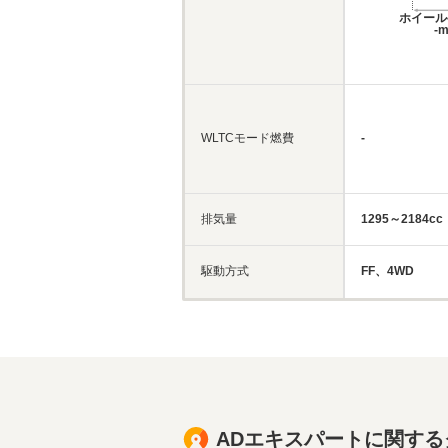
ホイール
-
WLTCモード燃費
-
排気量
1295～2184cc
駆動方式
FF、4WD
ADエキスパートに関す