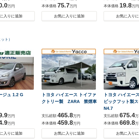
0.0
75.7
19.8
本体価格
本体価格
万円
万円
万円
に入りに追加
お気に入りに追加
お気に入りに
ヒット）
ジュ 1.2 G
トヨタ ハイエース トイファ
トヨタ ハイエース
クトリー製 ZARA 禁煙車
ビックフット製ス
N4.7
9.9
465.8
675.4
支払総額
支払総額
万円
万円
万
4.9
459.8
669.8
本体価格
本体価格
万円
万円
万
に入りに追加
お気に入りに追加
お気に入りに