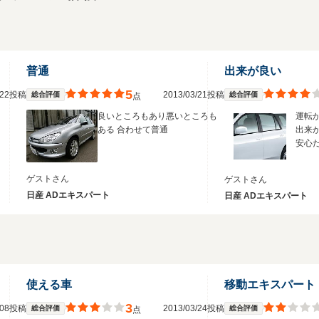
普通
出来が良い
5
2/22投稿
2013/03/21投稿
総合評価
総合評価
点
良いところもあり悪いところも
運転
ある 合わせて普通
出来
安心
ゲストさん
ゲストさん
日産 ADエキスパート
日産 ADエキスパート
使える車
移動エキスパート
3
2/08投稿
2013/03/24投稿
総合評価
総合評価
点