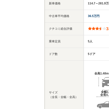
新車価格
114.7～281.9
中古車平均価格
36.5万円
3
クチコミ総合評価
乗車定員
5人
ドア数
5ドア
全高
1.48
全幅
1
サイズ
全長
4
（全長・全幅・全高）