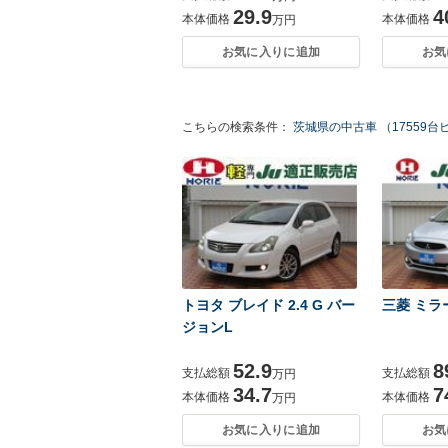
29.9
4
本体価格
本体価格
万円
お気に入りに追加
お気
こちらの検索条件：
茨城県の中古車 （17559台
トヨタ ブレイド 2.4 G バー
三菱 ミラー
ジョンL
52.9
8
支払総額
支払総額
万円
34.7
7
本体価格
本体価格
万円
お気に入りに追加
お気