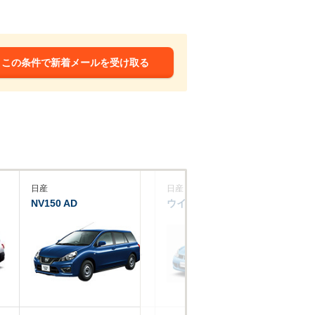
この条件で新着メールを受け取る
日産
日産
マ
NV150 AD
ウイングロード
フ