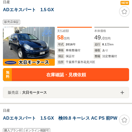
日産
NEW
ADエキスパート 1.5 GX
販売店保証
支払総額
本体価格
58
49.
0
万円
万円
年式
2016
年
走行
8.1
万km
車検
車検整備付
修復
あり
保証
保証付
整備
法定整備付
住所
千葉県千葉市花見川区
無
在庫確認・見積依頼
料
販売店：
大日モータース
日産
ADエキスパート 1.5 GX 検09.8 キーレス AC PS 前PW
購入プラン付
オンライン相談可