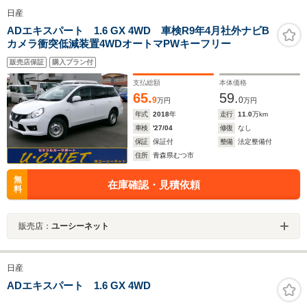
日産
ADエキスパート 1.6 GX 4WD 車検R9年4月社外ナビB
カメラ衝突低減装置4WDオートマPWキーフリー
販売店保証
購入プラン付
支払総額
本体価格
65.
59.
9
0
万円
万円
年式
2018
年
走行
11.0
万km
車検
'27/04
修復
なし
保証
保証付
整備
法定整備付
住所
青森県むつ市
無
在庫確認・見積依頼
料
販売店：
ユーシーネット
日産
ADエキスパート 1.6 GX 4WD