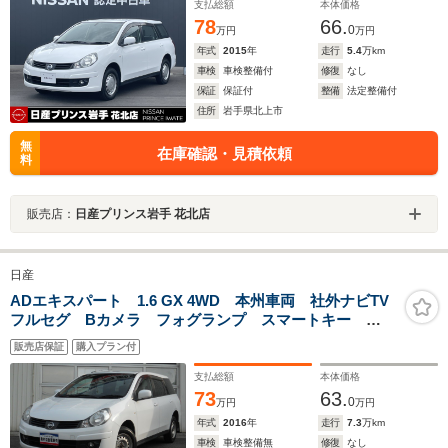
支払総額
本体価格
78
66.
0
万円
万円
年式
2015
年
走行
5.4
万km
車検
車検整備付
修復
なし
保証
保証付
整備
法定整備付
住所
岩手県北上市
無
在庫確認・見積依頼
料
販売店：
日産プリンス岩手 花北店
日産
ADエキスパート 1.6 GX 4WD 本州車両 社外ナビTV
フルセグ Bカメラ フォグランプ スマートキー
ETC 衝突軽減ブレーキ レーンキープ 横滑り防止装
販売店保証
購入プラン付
置
支払総額
本体価格
73
63.
0
万円
万円
年式
2016
年
走行
7.3
万km
車検
車検整備無
修復
なし