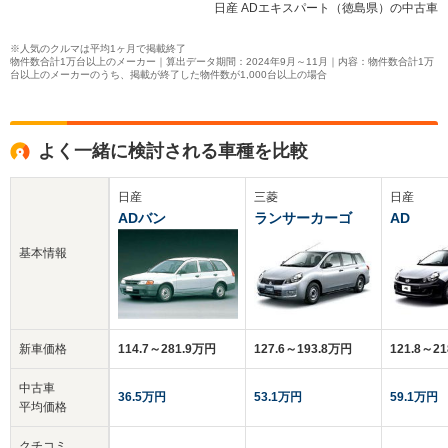
日産 ADエキスパート（徳島県）の中古車
※人気のクルマは平均1ヶ月で掲載終了
物件数合計1万台以上のメーカー｜算出データ期間：2024年9月～11月｜内容：物件数合計1万
台以上のメーカーのうち、掲載が終了した物件数が1,000台以上の場合
よく一緒に検討される車種を比較
日産
三菱
日産
ADバン
ランサーカーゴ
AD
基本情報
新車価格
114.7～281.9万円
127.6～193.8万円
121.8～2
中古車
36.5万円
53.1万円
59.1万円
平均価格
クチコミ