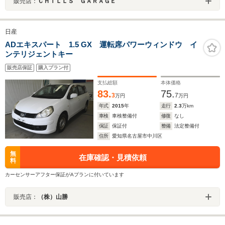
販売店：
ＣＨＩＬＬＳ ＧＡＲＡＧＥ
日産
ADエキスパート 1.5 GX 運転席パワーウィンドウ イ
ンテリジェントキー
販売店保証
購入プラン付
支払総額
本体価格
83.
75.
3
7
万円
万円
年式
2015
年
走行
2.3
万km
車検
車検整備付
修復
なし
保証
保証付
整備
法定整備付
住所
愛知県名古屋市中川区
無
在庫確認・見積依頼
料
カーセンサーアフター保証がAプランに付いています
販売店：
（株）山勝