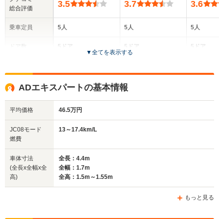
3.5
3.7
3.6
総合評価
乗車定員
5人
5人
5人
ドア数
5ドア
5ドア
5ドア
▼
全てを表示する
全高
全高
全高
1.48m～1.51m
1.5m～1.55m
1.5m
ADエキスパートの基本情報
平均価格
46.5万円
全幅
全幅
全
サイズ
1.7m
1.7m
1
全長
全長
JC08モード
13～17.4km/L
(全長x全幅x全高)
4.37m
4.4m
4
燃費
車体寸法
全長：4.4m
(全長x全幅x全
全幅：1.7m
ホイールベース
ホイールベース
ホイー
高)
全高：1.5m～1.55m
-m
-m
もっと見る
12.4～16.
└市街地:8