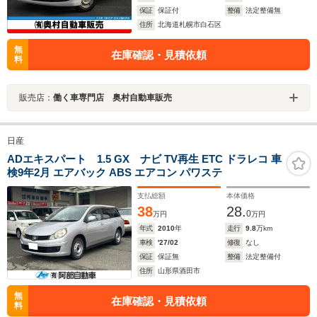
保証
保証付
整備
法定整備無
住所
北海道札幌市白石区
無
在庫確認・見積依頼
料
販売店：
働く車専門店 奥村自動車販売
日産
ADエキスパート 1.5 GX ナビ TV再生 ETC ドラレコ 車
検9年2月 エアバック ABS エアコン パワステ
支払総額
本体価格
38
28.
0
万円
万円
年式
2010
年
走行
9.8
万km
車検
'27/02
修復
なし
保証
保証無
整備
法定整備付
住所
山形県酒田市
無
在庫確認・見積依頼
料