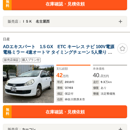
無
在庫確認・見積依頼
料
販売店：
ＩＳＫ 名古屋西
日産
ADエキスパート 1.5 GX ETC キーレス ナビ 100V電源
電格ミラー 4速オートマ タイミングチェーン 5人乗り フ
ルフラットシート エアコン パワステ パワーウィンドウ
販売店保証
購入プラン付
記録簿
支払総額
本体価格
42
40.
0
万円
万円
年式
2010
年
走行
9.3
万km
車検
'27/03
修復
あり
保証
保証付
整備
法定整備無
住所
神奈川県厚木市
無
在庫確認・見積依頼
料
販売店：
カーコレ