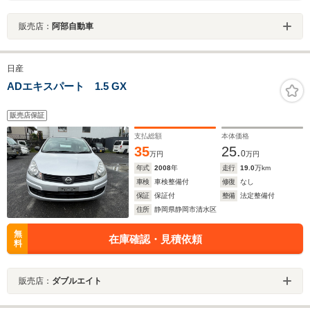
販売店：
阿部自動車
日産
ADエキスパート 1.5 GX
販売店保証
支払総額
本体価格
35
25.
0
万円
万円
年式
2008
年
走行
19.0
万km
車検
車検整備付
修復
なし
保証
保証付
整備
法定整備付
住所
静岡県静岡市清水区
無
在庫確認・見積依頼
料
販売店：
ダブルエイト