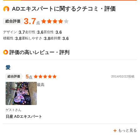
12.4km/L
WLTCモード
ADエキスパートに関するクチコミ・評価
-
-
└郊外:12.
燃費
16.8km/L
3.7
└高速道路:
総合評価
点
18.0km/L
3.7
3.6
3.6
デザイン :
走行性 :
居住性 :
3.8
3.8
3.6
排気量
1295～2184cc
1240～1797cc
1240～15
積載性 :
運転しやすさ :
維持費 :
駆動方式
FF、4WD
FF、4WD
FF、4WD
評価の高いレビュー・評判
愛
5
総合評価
2014/02/22投稿
点
最高
ゲストさん
日産 ADエキスパート
もっと見る