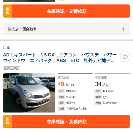
無
在庫確認・見積依頼
料
販売店：
優自動車
日産
ADエキスパート 1.5 GX エアコン パワステ パワー
ウインドウ エアバック ABS ETC 社外ナビ地デ
ジ 1年保証距離無制限保証
販売店保証
支払総額
本体価格
49.
34.
8
8
万円
万円
年式
2013
年
走行
6.1
万km
車検
'26/12
修復
なし
保証
保証付
整備
法定整備付
住所
兵庫県加古川市
無
在庫確認・見積依頼
料