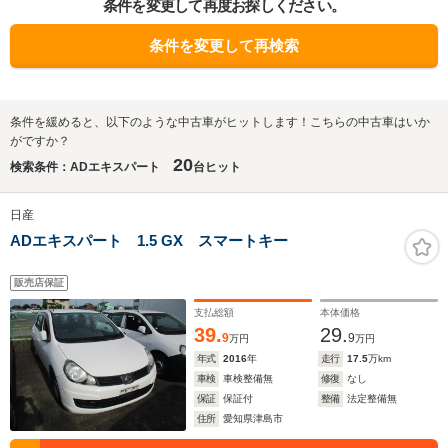
条件を変更して再度お探しください。
条件を変更して再検索
条件を緩めると、以下のような中古車がヒットします！こちらの中古車はいか
がですか？
20
検索条件：ADエキスパート
台ヒット
日産
ADエキスパート 1.5 GX スマートキー
販売店保証
支払総額
本体価格
39.
29.
9
9
万円
万円
年式
2016
年
走行
17.5
万km
車検
車検整備無
修復
なし
保証
保証付
整備
法定整備無
住所
愛知県津島市