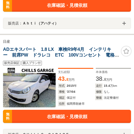
無
在庫確認・見積依頼
料
販売店：
Ａｈｔｉ（アハティ）
日産
ADエキスパート 1.8 LX 車検R9年4月 インテリキ
ー 前席PW ドラレコ ETC 100Vコンセント 電格ミ
ラー
販売店保証
購入プラン付
支払総額
本体価格
43.
38.
8
8
万円
万円
年式
2015
年
走行
15.4
万km
車検
'27/04
修復
なし
保証
保証付
整備
法定整備付
住所
福岡県朝倉市
無
在庫確認・見積依頼
料