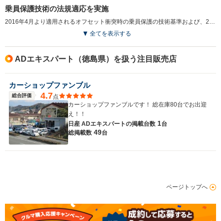
乗員保護技術の法規適応を実施
2016年4月より適用されるオフセット衝突時の乗員保護の技術基準および、2016年8月より適用される自動車の電磁両立性（EMC）の技術基準へ適合された（2016.1）
全てを表示する
ADエキスパート（徳島県）を扱う注目販売店
カーショップファンブル
4.7
総合評価
点
カーショップファンブルです！ 総在庫80台でお出迎
え！！
1
日産 ADエキスパートの
掲載台数
台
49
総掲載数
台
ページトップへ