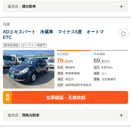
販売店：
優自動車
日産
ADエキスパート 冷蔵車 マイナス5度 オートマ
ETC
販売店保証
オンライン相談可
支払総額
本体価格
79.
69.
8
8
万円
万円
年式
2012
年
走行
4.9
万km
車検
車検整備無
修復
なし
保証
保証付
整備
法定整備付
住所
福岡県福岡市博多区
無
在庫確認・見積依頼
料
販売店：
飛鳥自動車