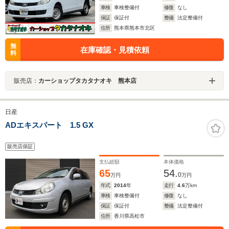
車検
車検整備付
修復
なし
保証
保証付
整備
法定整備付
住所
熊本県熊本市北区
無
在庫確認・見積依頼
料
販売店：
カーショップタカタナオキ 熊本店
日産
ADエキスパート 1.5 GX
販売店保証
支払総額
本体価格
65
54.
0
万円
万円
年式
2014
年
走行
4.6
万km
車検
車検整備付
修復
なし
保証
保証付
整備
法定整備付
住所
香川県高松市