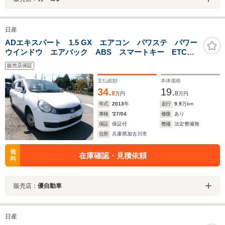
日産
ADエキスパート 1.5 GX エアコン パワステ パワー
ウインドウ エアバック ABS スマートキー ETC
NOX適合
販売店保証
支払総額
本体価格
34.
19.
8
8
万円
万円
年式
2013
年
走行
9.9
万km
車検
'27/04
修復
あり
保証
保証付
整備
法定整備無
住所
兵庫県加古川市
無
在庫確認・見積依頼
料
販売店：
優自動車
日産