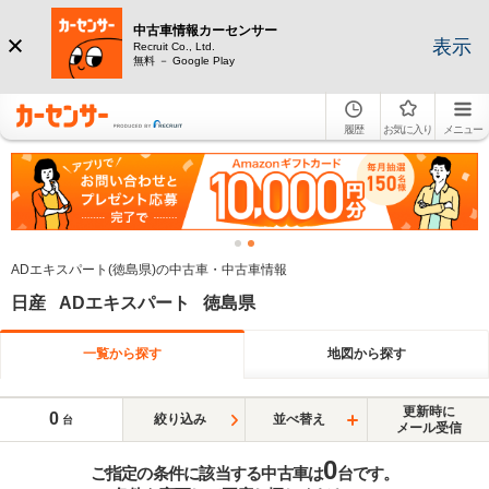
中古車情報カーセンサー
表示
Recruit Co., Ltd.
無料 － Google Play
履歴
お気に入り
メニュー
ADエキスパート(徳島県)の中古車・中古車情報
日産 ADエキスパート 徳島県
一覧から探す
地図から探す
更新時に
0
絞り込み
並べ替え
台
メール受信
0
ご指定の条件に該当する中古車は
台です。