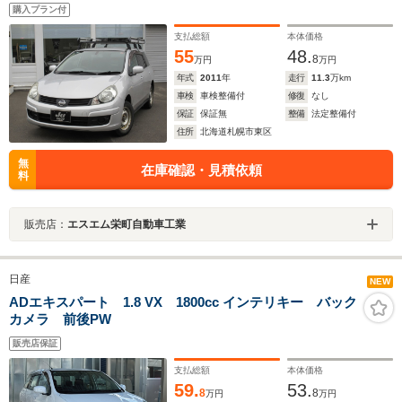
購入プラン付
支払総額
本体価格
55
48.
8
万円
万円
年式
2011
年
走行
11.3
万km
車検
車検整備付
修復
なし
保証
保証無
整備
法定整備付
住所
北海道札幌市東区
無
在庫確認・見積依頼
料
販売店：
エスエム栄町自動車工業
日産
NEW
ADエキスパート 1.8 VX 1800cc インテリキー バック
カメラ 前後PW
販売店保証
支払総額
本体価格
59.
53.
8
8
万円
万円