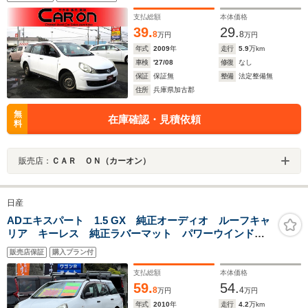
支払総額
本体価格
39.
29.
8
8
万円
万円
年式
2009
年
走行
5.9
万km
車検
'27/08
修復
なし
保証
保証無
整備
法定整備無
住所
兵庫県加古郡
無
在庫確認・見積依頼
料
販売店：
ＣＡＲ ＯＮ（カーオン）
日産
ADエキスパート 1.5 GX 純正オーディオ ルーフキャ
リア キーレス 純正ラバーマット パワーウインド
ウ 電格ミラー ドアバイザー ライトレベライザー
販売店保証
購入プラン付
支払総額
本体価格
59.
54.
8
4
万円
万円
年式
2010
年
走行
4.2
万km