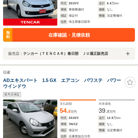
年式
2015
年
走行
6.4
万km
車検
車検整備付
修復
なし
保証
保証付
整備
法定整備付
住所
埼玉県春日部市
無
在庫確認・見積依頼
料
販売店：
テンカー（ＴＥＮＣＡＲ）春日部 ＪＵ適正販売店
日産
ADエキスパート 1.5 GX エアコン パワステ パワー
ウインドウ
販売店保証
支払総額
本体価格
54.
39.
8
8
万円
万円
年式
2018
年
走行
12.9
万km
車検
'26/12
修復
なし
保証
保証付
整備
法定整備付
住所
兵庫県加古川市