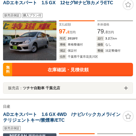
ADエキスパート 1.5 GX 12セグMナビBカメラETC
販売店保証
購入プラン付
支払総額
本体価格
97.
79.
8
8
万円
万円
年式
2018
年
走行
3.2
万km
車検
車検整備付
修復
なし
保証
保証付
整備
法定整備付
住所
千葉県千葉市花見川区
無
在庫確認・見積依頼
料
販売店：
ツチヤ自動車 千葉北店
日産
ADエキスパート 1.6 GX 4WD /ナビ/バックカメラ/イン
テリジェントキー/禁煙車/ETC
販売店保証