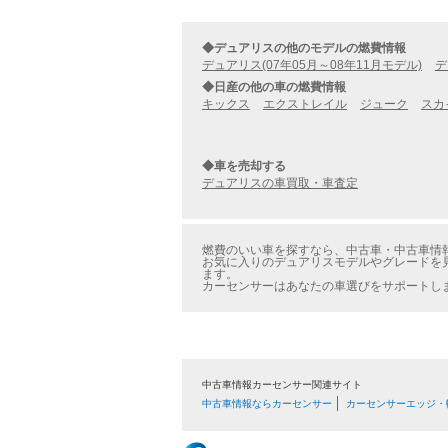
◆デュアリスの他のモデルの燃費情報
デュアリス(07年05月～08年11月モデル)
デ
◆日産の他の車の燃費情報
キックス
エクストレイル
ジューク
スカ
◆車を売却する
デュアリスの車買取・車査定
燃費のいい車を探すなら、中古車・中古車情報のカ
お気に入りのデュアリスモデルやグレードを見つ
ます。
カーセンサーはあなたの車選びをサポートし
中古車情報カーセンサー関連サイト
中古車情報ならカーセンサー
カーセンサーエッジ・