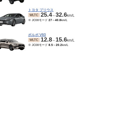
トヨタ プリウス
25.4
32.6
WLTC
～
km/L
※ JC08モード
27
～
40.8
km/L
ボルボ V60
12.8
15.6
WLTC
～
km/L
※ JC08モード
8.5
～
20.2
km/L