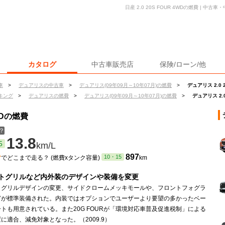
日産 2.0 20S FOUR 4WDの燃費 | 
カタログ
中古車販売店
保険/ローン/他
車
>
デュアリスの中古車
>
デュアリス(09年09月～10年07月)の燃費
>
デュアリス 2.0 
キング
>
デュアリスの燃費
>
デュアリス(09年09月～10年07月)の燃費
>
デュアリス 2.0
4WDの燃費
？
13.8
5
km/L
ン
897
10・15
でどこまで走る？ (燃費xタンク容量)
km
トグリルなど内外装のデザインや装備を変更
トグリルデザインの変更、サイドクロームメッキモールや、フロントフォグラ
どが標準装備された。内装ではオプションでユーザーより要望の多かったベー
トも用意されている。また20G FOURが「環境対応車普及促進税制」による
に適合、減免対象となった。（2009.9）