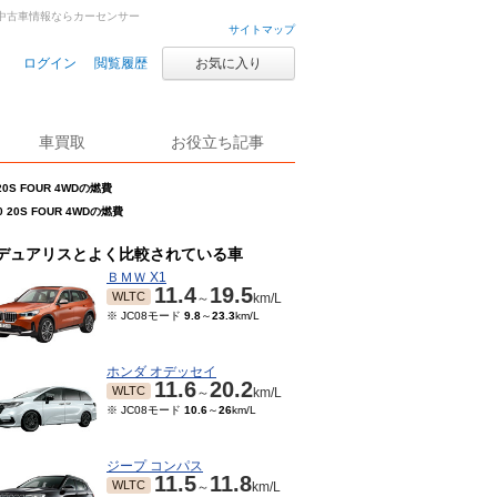
中古車・中古車情報ならカーセンサー
サイトマップ
ログイン
閲覧履歴
お気に入り
車買取
お役立ち記事
20S FOUR 4WDの燃費
 20S FOUR 4WDの燃費
デュアリスとよく比較されている車
ＢＭＷ X1
11.4
19.5
WLTC
～
km/L
※ JC08モード
9.8
～
23.3
km/L
ホンダ オデッセイ
11.6
20.2
WLTC
～
km/L
※ JC08モード
10.6
～
26
km/L
ジープ コンパス
11.5
11.8
WLTC
～
km/L