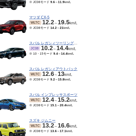
※ JC08モード
9.6
～
11.9
km/L
マツダ CX-5
12.2
19.5
WLTC
～
km/L
※ JC08モード
14.2
～
21
km/L
スバル レガシィツーリングワゴン
10.2
14.4
JC08
～
km/L
※ 10・15モード
9.4
～
14.4
km/L
スバル レガシィアウトバック
12.6
13
WLTC
～
km/L
※ JC08モード
9.2
～
15.8
km/L
スバル インプレッサスポーツ
12.4
15.2
WLTC
～
km/L
※ JC08モード
15.1
～
20.4
km/L
スズキ ジムニー
13.2
16.6
WLTC
～
km/L
※ JC08モード
13.6
～
17.1
km/L