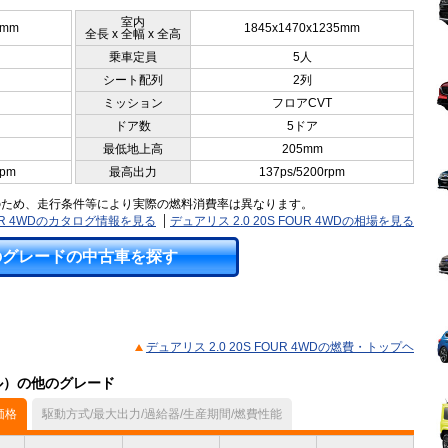
室内
5mm
1845x1470x1235mm
全長 x 全幅 x 全高
乗車定員
5人
シート配列
2列
ミッション
フロアCVT
ドア数
5ドア
最低地上高
205mm
rpm
最高出力
137ps/5200rpm
のため、走行条件等により実際の燃料消費率は異なります。
FOUR 4WDのカタログ情報を見る
デュアリス 2.0 20S FOUR 4WDの相場を見る
のグレードの中古車を探す
デュアリス 2.0 20S FOUR 4WDの燃費・トップヘ
デル）の他のグレード
価格
駆動方式/最大出力/過給器/生産期間/燃費性能