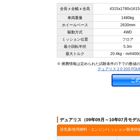
全長 x 全幅 x 全高
4315x1780x161
車両重量
1480kg
ホイールベース
2630mm
駆動方式
4WD
ミッション位置
フロア
最小回転半径
5.3m
最大トルク
20.4kg・m/4400
※ 燃費情報は定められた試験条件の下での数値
デュアリス 2.0 20S 
こ
デュアリス（09年09月～10年07月モ
排気量/使用燃料・エンジン/ミッション/新車時