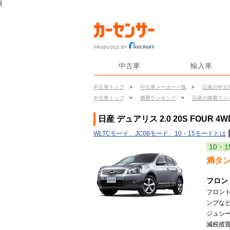
{
中古車
輸入車
中古車トップ
>
中古車メーカー一覧
>
日産の中古
中古車トップ
>
燃費ランキング
>
日産の燃費ラン
日産 デュアリス 2.0 20S FOUR 
WLTCモード、JC08モード、10・15モードとは
10・1
満タ
フロン
フロン
ンプな
ジュシー
減税措置