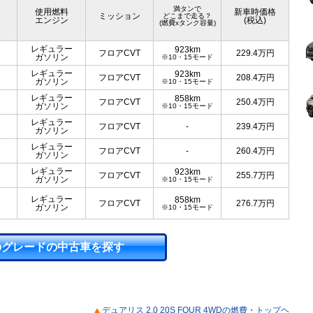
満タンで
使用燃料
新車時価格
ミッション
どこまで走る？
エンジン
(税込)
(燃費xタンク容量)
レギュラー
923km
フロアCVT
229.4
万円
ガソリン
※10・15モード
レギュラー
923km
フロアCVT
208.4
万円
ガソリン
※10・15モード
レギュラー
858km
フロアCVT
250.4
万円
ガソリン
※10・15モード
レギュラー
フロアCVT
-
239.4
万円
ガソリン
レギュラー
フロアCVT
-
260.4
万円
ガソリン
レギュラー
923km
フロアCVT
255.7
万円
ガソリン
※10・15モード
レギュラー
858km
フロアCVT
276.7
万円
ガソリン
※10・15モード
のグレードの中古車を探す
デュアリス 2.0 20S FOUR 4WDの燃費・トップヘ