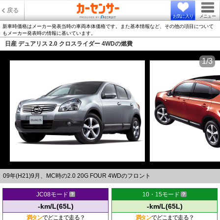
戻る
お気に入り
メニュー
新車時価格はメーカー発表当時の車両本体価格です。また基本情報など、その他の項目について
もメーカー発表時の情報に基いています。
日産 デュアリス 2.0 クロスライダー 4WDの燃費
1/3
09年(H21)9月、MC時の2.0 20G FOUR 4WDのフロント
JC08モード
10・15モード
-km/L(65L)
-km/L(65L)
満タン
でどこまで走る？
満タン
でどこまで走る？