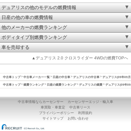
デュアリスの他のモデルの燃費情報
日産の他の車の燃費情報
他のメーカーの燃費ランキング
ボディタイプ別燃費ランキング
車を売却する
▲デュアリス 2.0 クロスライダー 4WDの燃費TOPへ
中古車トップ
中古車メーカー一覧
日産の中古車
デュアリスの中古車
デュアリス(09年09月
中古車トップ
燃費ランキング
日産の燃費ランキング
デュアリスの燃費
デュアリス(09年09
中古車情報ならカーセンサー
カーセンサーエッジ・輸入車
車買取・車査定
中古車リース
プライバシーポリシー
利用規約
サイトマップ
お問い合わせ