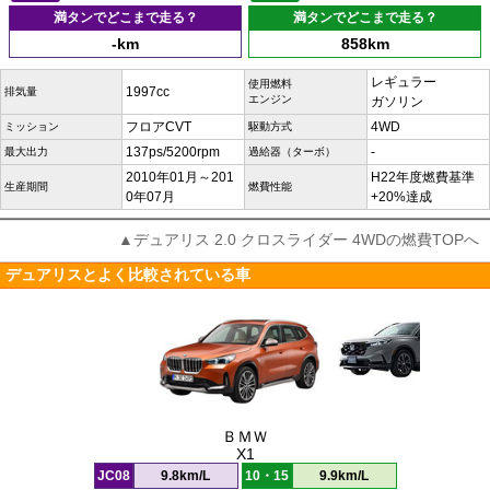
満タンでどこまで走る？
満タンでどこまで走る？
-km
858km
レギュラー
使用燃料
1997cc
排気量
エンジン
ガソリン
フロアCVT
4WD
ミッション
駆動方式
137ps/5200rpm
-
最大出力
過給器（ターボ）
2010年01月～201
H22年度燃費基準
生産期間
燃費性能
0年07月
+20%達成
▲デュアリス 2.0 クロスライダー 4WDの燃費TOPへ
デュアリスとよく比較されている車
ＢＭＷ
X1
JC08
9.8km/L
10・15
9.9km/L