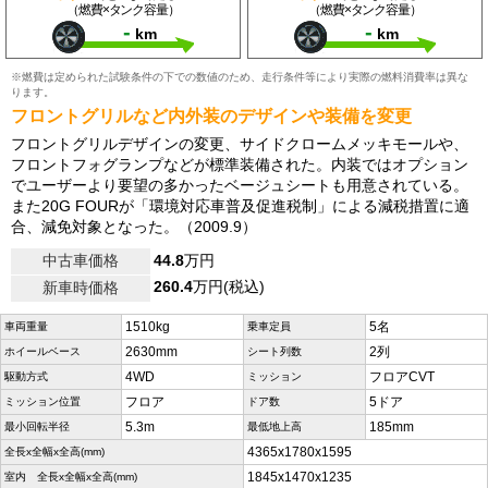
（燃費×タンク容量）
（燃費×タンク容量）
-
-
km
km
※燃費は定められた試験条件の下での数値のため、走行条件等により実際の燃料消費率は異な
ります。
フロントグリルなど内外装のデザインや装備を変更
フロントグリルデザインの変更、サイドクロームメッキモールや、
フロントフォグランプなどが標準装備された。内装ではオプション
でユーザーより要望の多かったベージュシートも用意されている。
また20G FOURが「環境対応車普及促進税制」による減税措置に適
合、減免対象となった。（2009.9）
中古車価格
44.8
万円
260.4
万円(税込)
新車時価格
1510kg
5名
車両重量
乗車定員
2630mm
2列
ホイールベース
シート列数
4WD
フロアCVT
駆動方式
ミッション
フロア
5ドア
ミッション位置
ドア数
5.3m
185mm
最小回転半径
最低地上高
4365x1780x1595
全長x全幅x全高(mm)
1845x1470x1235
室内 全長x全幅x全高(mm)