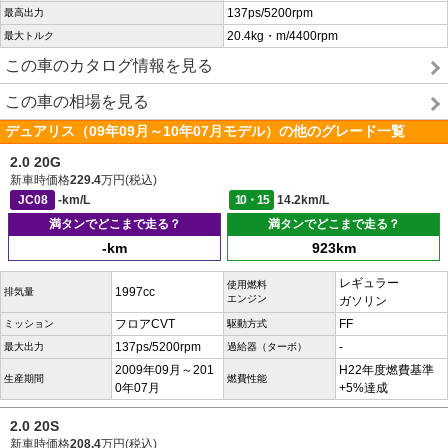
137ps/5200rpm
最高出力
20.4kg・m/4400rpm
最大トルク
この車のカタログ情報を見る
この車の相場を見る
デュアリス（09年09月～10年07月モデル）の他のグレード一覧
2.0 20G
新車時価格
229.4
万円(税込)
JC08
-km/L
10・15
14.2km/L
満タンでどこまで走る？
満タンでどこまで走る？
-km
923km
レギュラー
使用燃料
1997cc
排気量
エンジン
ガソリン
フロアCVT
FF
ミッション
駆動方式
137ps/5200rpm
-
最大出力
過給器（ターボ）
2009年09月～201
H22年度燃費基準
生産期間
燃費性能
0年07月
+5%達成
2.0 20S
新車時価格
208.4
万円(税込)