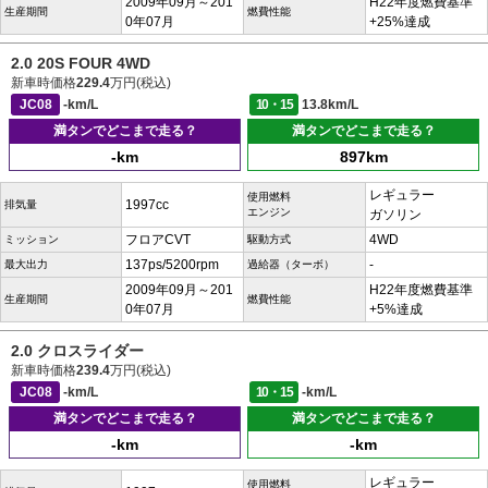
2009年09月～201
H22年度燃費基準
生産期間
燃費性能
0年07月
+25%達成
2.0 20S FOUR 4WD
新車時価格
229.4
万円(税込)
JC08
-km/L
10・15
13.8km/L
満タンでどこまで走る？
満タンでどこまで走る？
-km
897km
レギュラー
使用燃料
1997cc
排気量
エンジン
ガソリン
フロアCVT
4WD
ミッション
駆動方式
137ps/5200rpm
-
最大出力
過給器（ターボ）
2009年09月～201
H22年度燃費基準
生産期間
燃費性能
0年07月
+5%達成
2.0 クロスライダー
新車時価格
239.4
万円(税込)
JC08
-km/L
10・15
-km/L
満タンでどこまで走る？
満タンでどこまで走る？
-km
-km
レギュラー
使用燃料