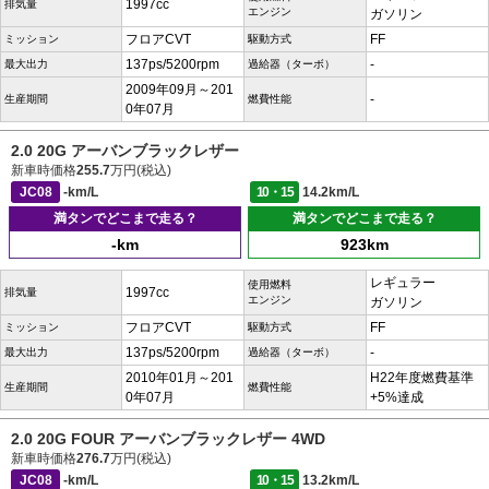
1997cc
排気量
エンジン
ガソリン
フロアCVT
FF
ミッション
駆動方式
137ps/5200rpm
-
最大出力
過給器（ターボ）
2009年09月～201
-
生産期間
燃費性能
0年07月
2.0 20G アーバンブラックレザー
新車時価格
255.7
万円(税込)
JC08
-km/L
10・15
14.2km/L
満タンでどこまで走る？
満タンでどこまで走る？
-km
923km
レギュラー
使用燃料
1997cc
排気量
エンジン
ガソリン
フロアCVT
FF
ミッション
駆動方式
137ps/5200rpm
-
最大出力
過給器（ターボ）
2010年01月～201
H22年度燃費基準
生産期間
燃費性能
0年07月
+5%達成
2.0 20G FOUR アーバンブラックレザー 4WD
新車時価格
276.7
万円(税込)
JC08
-km/L
10・15
13.2km/L