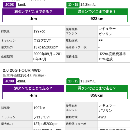
JC08
-km/L
10・15
14.2km/L
満タンでどこまで走る？
満タンでどこまで走る？
-km
923km
レギュラー
使用燃料
1997cc
排気量
エンジン
ガソリン
フロアCVT
FF
ミッション
駆動方式
137ps/5200rpm
-
最大出力
過給器（ターボ）
2009年09月～201
H22年度燃費基準
生産期間
燃費性能
0年07月
+5%達成
2.0 20G FOUR 4WD
新車時価格
250.4
万円(税込)
JC08
-km/L
10・15
13.2km/L
満タンでどこまで走る？
満タンでどこまで走る？
-km
858km
レギュラー
使用燃料
1997cc
排気量
エンジン
ガソリン
フロアCVT
4WD
ミッション
駆動方式
137ps/5200rpm
-
最大出力
過給器（ターボ）