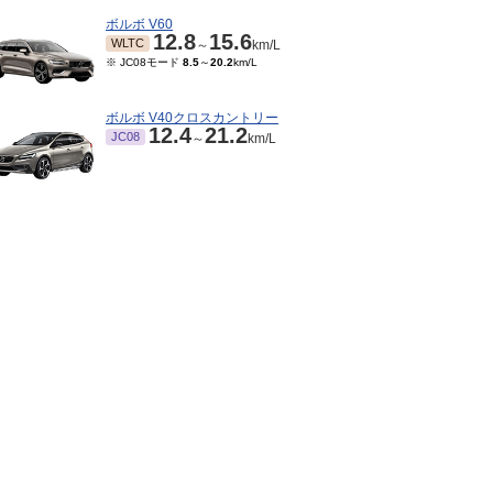
ボルボ V60
12.8
15.6
WLTC
～
km/L
※ JC08モード
8.5
～
20.2
km/L
ボルボ V40クロスカントリー
12.4
21.2
JC08
～
km/L