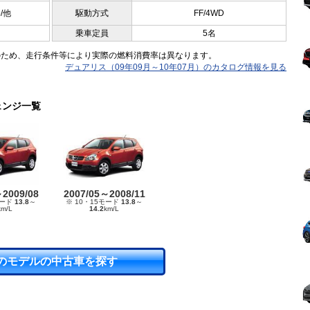
5/他
駆動方式
FF/4WD
乗車定員
5名
のため、走行条件等により実際の燃料消費率は異なります。
デュアリス（09年09月～10年07月）のカタログ情報を見る
ェンジ一覧
～2009/08
2007/05～2008/11
モード
13.8
～
※ 10・15モード
13.8
～
km/L
14.2
km/L
のモデルの中古車を探す