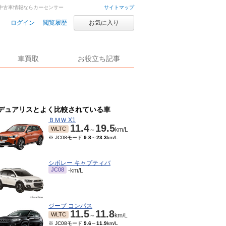
車・中古車情報ならカーセンサー
サイトマップ
ログイン
閲覧履歴
お気に入り
車買取
お役立ち記事
デュアリスとよく比較されている車
ＢＭＷ X1
11.4
19.5
WLTC
～
km/L
※ JC08モード
9.8
～
23.3
km/L
シボレー キャプティバ
JC08
-km/L
ジープ コンパス
11.5
11.8
WLTC
～
km/L
※ JC08モード
9.6
～
11.9
km/L