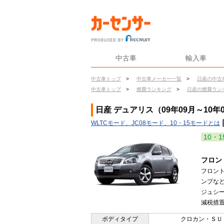
中古車
輸入車
中古車トップ
>
中古車メーカー一覧
>
日産の中古
中古車トップ
>
燃費ランキング
>
日産の燃費ラン
日産 デュアリス（09年09月～10年
WLTCモード、JC08モード、10・15モードとは
10・1
フロン
フロン
ンプな
ジュシー
減税措置
ボディタイプ
クロカン・ＳＵ