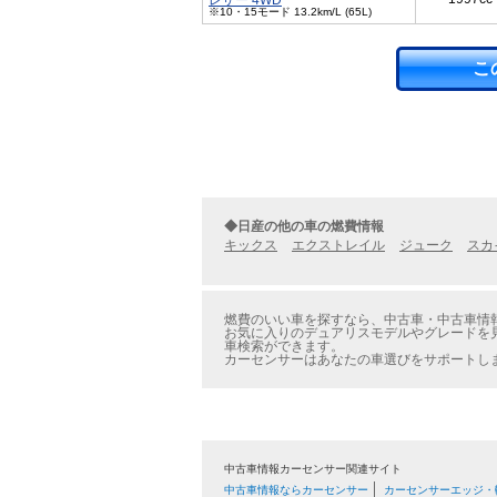
レザー 4WD
※10・15モード 13.2km/L (65L)
こ
◆日産の他の車の燃費情報
キックス
エクストレイル
ジューク
スカ
燃費のいい車を探すなら、中古車・中古車情報
お気に入りのデュアリスモデルやグレードを見
車検索ができます。
カーセンサーはあなたの車選びをサポートし
中古車情報カーセンサー関連サイト
中古車情報ならカーセンサー
カーセンサーエッジ・