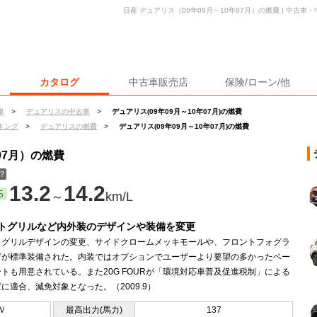
日産 デュアリス（09年09月～10年07月）の燃費 | 中古
カタログ
中古車販売店
保険/ローン/他
車
>
デュアリスの中古車
>
デュアリス(09年09月～10年07月)の燃費
キング
>
デュアリスの燃費
>
デュアリス(09年09月～10年07月)の燃費
07月）の燃費
？
13.2
14.2
5
～
km/L
トグリルなど内外装のデザインや装備を変更
トグリルデザインの変更、サイドクロームメッキモールや、フロントフォグラ
どが標準装備された。内装ではオプションでユーザーより要望の多かったベー
トも用意されている。また20G FOURが「環境対応車普及促進税制」による
に適合、減免対象となった。（2009.9）
Ｖ
最高出力(馬力)
137