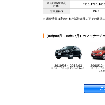
全長x全幅x全高
4315x1780x161
(mm)
排気量(cc)
1997
※ 燃費情報は定められた試験条件の下での数値
（09年09月～10年07月）のマイナーチ
2010/08～2014/03
2008/12
※ 10・15モード
13.2
～
15
km/L
※ 10・15
14.2
こ