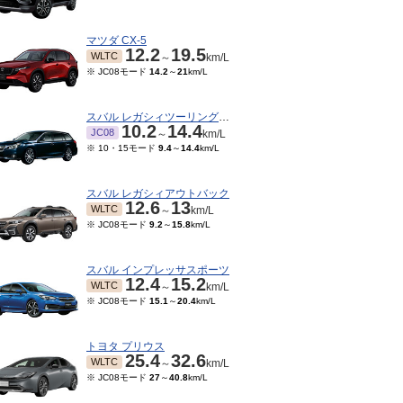
マツダ CX-5
12.2
19.5
WLTC
～
km/L
※ JC08モード
14.2
～
21
km/L
スバル レガシィツーリングワゴン
10.2
14.4
JC08
～
km/L
※ 10・15モード
9.4
～
14.4
km/L
スバル レガシィアウトバック
12.6
13
WLTC
～
km/L
※ JC08モード
9.2
～
15.8
km/L
スバル インプレッサスポーツ
12.4
15.2
WLTC
～
km/L
※ JC08モード
15.1
～
20.4
km/L
トヨタ プリウス
25.4
32.6
WLTC
～
km/L
※ JC08モード
27
～
40.8
km/L