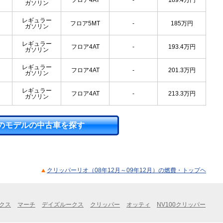
フロア4AT
-
189.4
万円
ガソリン
レギュラー
フロア5MT
-
185
万円
ガソリン
レギュラー
フロア4AT
-
193.4
万円
ガソリン
レギュラー
フロア4AT
-
201.3
万円
ガソリン
レギュラー
フロア4AT
-
213.3
万円
ガソリン
のモデルの中古車を探す
クリッパーリオ（08年12月～09年12月）の燃費・トップヘ
クス
マーチ
デイズルークス
クリッパー
オッティ
NV100クリッパー