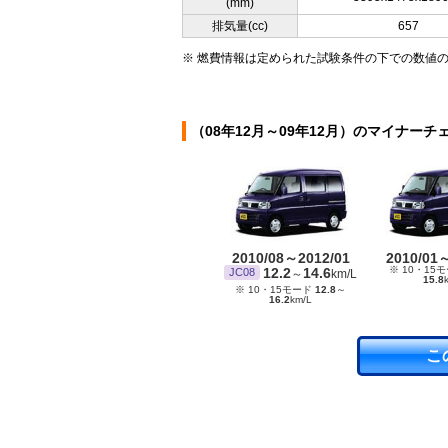
(mm)
排気量(cc)
657
※ 燃費情報は定められた試験条件の下での数値
（08年12月～09年12月）のマイナーチ
2010/08～2012/01
2010/01
※ 10・15
12.2
14.6
JC08
～
km/L
15.8
※ 10・15モード
12.8
～
16.2
km/L
こ