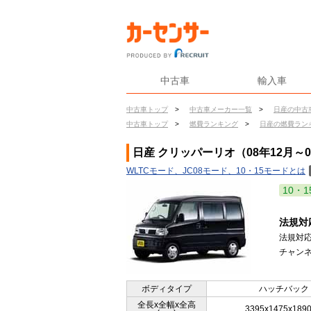
中古車
輸入車
中古車トップ
>
中古車メーカー一覧
>
日産の中古
中古車トップ
>
燃費ランキング
>
日産の燃費ラン
日産 クリッパーリオ（08年12月～
WLTCモード、JC08モード、10・15モードとは
10・1
法規対
法規対
チャンネ
ボディタイプ
ハッチバック
全長x全幅x全高
3395x1475x189