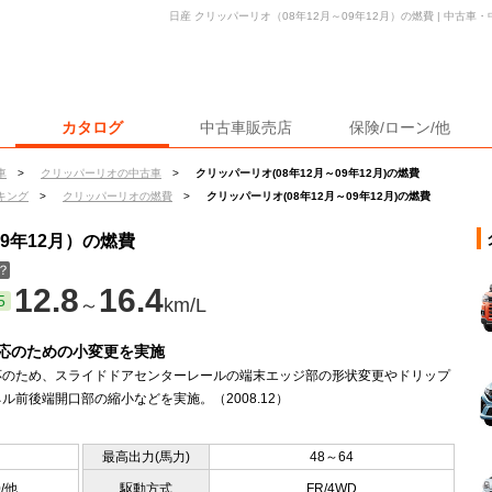
日産 クリッパーリオ（08年12月～09年12月）の燃費 | 中古
カタログ
中古車販売店
保険/ローン/他
車
>
クリッパーリオの中古車
>
クリッパーリオ(08年12月～09年12月)の燃費
キング
>
クリッパーリオの燃費
>
クリッパーリオ(08年12月～09年12月)の燃費
09年12月）の燃費
？
12.8
16.4
5
～
km/L
応のための小変更を実施
応のため、スライドドアセンターレールの端末エッジ部の形状変更やドリップ
ル前後端開口部の縮小などを実施。（2008.12）
最高出力(馬力)
48～64
0/他
駆動方式
FR/4WD