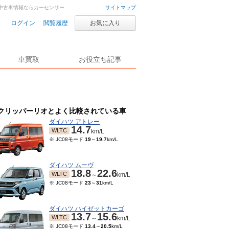
車・中古車情報ならカーセンサー
サイトマップ
ログイン
閲覧履歴
お気に入り
車買取
お役立ち記事
クリッパーリオとよく比較されている車
ダイハツ アトレー
14.7
WLTC
km/L
※ JC08モード
19
～
19.7
km/L
ダイハツ ムーヴ
18.8
22.6
WLTC
～
km/L
※ JC08モード
23
～
31
km/L
ダイハツ ハイゼットカーゴ
13.7
15.6
WLTC
～
km/L
※ JC08モード
13.4
～
20.5
km/L