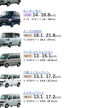
ホンダ バモス
14
16.8
JC08
～
km/L
※ 10・15モード
14
～
18
km/L
ホンダ N-BOX
18.1
21.8
WLTC
～
km/L
※ JC08モード
18.2
～
27
km/L
マツダ スクラムワゴン
13
15.1
WLTC
～
km/L
※ JC08モード
13.8
～
19.4
km/L
三菱 ミニキャブバン
13.1
17.2
WLTC
～
km/L
※ JC08モード
14.8
～
22.1
km/L
スズキ エブリイ
13.1
17.2
WLTC
～
km/L
※ JC08モード
13.8
～
22.1
km/L