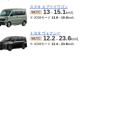
スズキ エブリイワゴン
13
15.1
WLTC
～
km/L
※ JC08モード
13.8
～
19.4
km/L
トヨタ ヴォクシー
12.2
23.6
WLTC
～
km/L
※ JC08モード
12.4
～
23.8
km/L