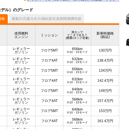
月モデル）のグレード
価格
駆動方式/最大出力/過給器/生産期間/燃費性能
満タンで
使用燃料
新車時価格
ミッション
どこまで走る？
エンジン
(税込)
(燃費xタンク容量)
レギュラー
656km
フロア5MT
130
万円
ガソリン
※10・15モード
レギュラー
632km
フロア4AT
138.4
万円
ガソリン
※10・15モード
レギュラー
656km
フロア5MT
134
万円
ガソリン
※10・15モード
レギュラー
632km
フロア4AT
142.4
万円
ガソリン
※10・15モード
レギュラー
640km
フロア5MT
149
万円
ガソリン
※10・15モード
レギュラー
568km
フロア4AT
157.4
万円
ガソリン
※10・15モード
レギュラー
640km
フロア5MT
153
万円
ガソリン
※10・15モード
レギュラー
568km
フロア4AT
161.4
万円
ガソリン
※10・15モード