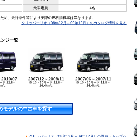
乗車定員
4名
のため、走行条件等により実際の燃料消費率は異なります。
クリッパーリオ（08年12月～09年12月）のカタログ情報を見る
ェンジ一覧
～2010/07
2007/12～2008/11
2007/06～2007/11
モード
12.8
～
※ 10・15モード
12.8
～
※ 10・15モード
12.8
～
km/L
16.4
km/L
16.4
km/L
のモデルの中古車を探す
クリッパーリオ（08年12月～09年12月）の燃費・トップヘ