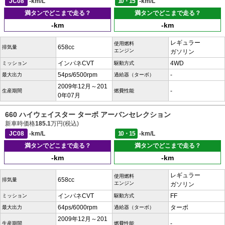
JC08
-km/L
10・15
-km/L
満タンでどこまで走る？
満タンでどこまで走る？
-km
-km
レギュラー
使用燃料
658cc
排気量
エンジン
ガソリン
インパネCVT
4WD
ミッション
駆動方式
54ps/6500rpm
-
最大出力
過給器（ターボ）
2009年12月～201
-
生産期間
燃費性能
0年07月
660 ハイウェイスター ターボ アーバンセレクション
新車時価格
185.1
万円(税込)
JC08
-km/L
10・15
-km/L
満タンでどこまで走る？
満タンでどこまで走る？
-km
-km
レギュラー
使用燃料
658cc
排気量
エンジン
ガソリン
インパネCVT
FF
ミッション
駆動方式
64ps/6000rpm
ターボ
最大出力
過給器（ターボ）
2009年12月～201
-
生産期間
燃費性能