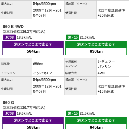
54ps/6500rpm
-
最大出力
過給器（ターボ）
2009年12月～201
H22年度燃費基準
生産期間
燃費性能
0年07月
+20%達成
660 E 4WD
新車時価格
136.3
万円(税込)
JC08
18.8km/L
10・15
21.0km/L
満タンでどこまで走る？
満タンでどこまで走る？
564km
630km
レギュラー
使用燃料
658cc
排気量
エンジン
ガソリン
インパネCVT
4WD
ミッション
駆動方式
54ps/6500rpm
-
最大出力
過給器（ターボ）
2009年12月～201
H22年度燃費基準
生産期間
燃費性能
0年07月
+15%達成
660 G
新車時価格
130.7
万円(税込)
JC08
19.6km/L
10・15
21.5km/L
満タンでどこまで走る？
満タンでどこまで走る？
588km
645km