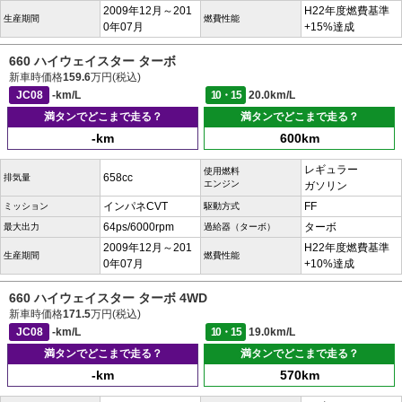
2009年12月～201
H22年度燃費基準
生産期間
燃費性能
0年07月
+15%達成
660 ハイウェイスター ターボ
新車時価格
159.6
万円(税込)
JC08
-km/L
10・15
20.0km/L
満タンでどこまで走る？
満タンでどこまで走る？
-km
600km
レギュラー
使用燃料
658cc
排気量
エンジン
ガソリン
インパネCVT
FF
ミッション
駆動方式
64ps/6000rpm
ターボ
最大出力
過給器（ターボ）
2009年12月～201
H22年度燃費基準
生産期間
燃費性能
0年07月
+10%達成
660 ハイウェイスター ターボ 4WD
新車時価格
171.5
万円(税込)
JC08
-km/L
10・15
19.0km/L
満タンでどこまで走る？
満タンでどこまで走る？
-km
570km