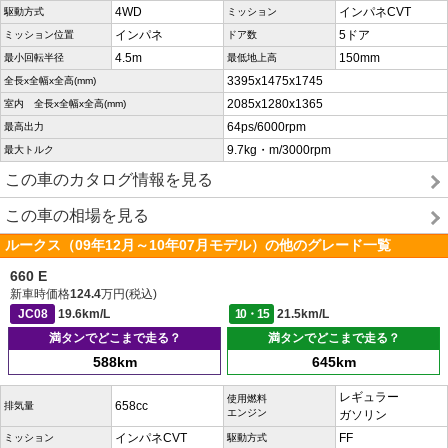
4WD
インパネCVT
駆動方式
ミッション
インパネ
5ドア
ミッション位置
ドア数
4.5m
150mm
最小回転半径
最低地上高
3395x1475x1745
全長x全幅x全高(mm)
2085x1280x1365
室内 全長x全幅x全高(mm)
64ps/6000rpm
最高出力
9.7kg・m/3000rpm
最大トルク
この車のカタログ情報を見る
この車の相場を見る
ルークス（09年12月～10年07月モデル）の他のグレード一覧
660 E
新車時価格
124.4
万円(税込)
JC08
19.6km/L
10・15
21.5km/L
満タンでどこまで走る？
満タンでどこまで走る？
588km
645km
レギュラー
使用燃料
658cc
排気量
エンジン
ガソリン
インパネCVT
FF
ミッション
駆動方式