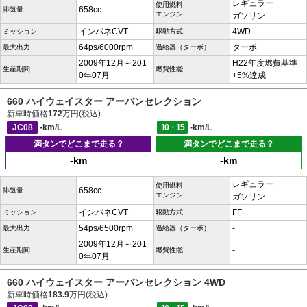
レギュラー
使用燃料
658cc
排気量
エンジン
ガソリン
インパネCVT
4WD
ミッション
駆動方式
64ps/6000rpm
ターボ
最大出力
過給器（ターボ）
2009年12月～201
H22年度燃費基準
生産期間
燃費性能
0年07月
+5%達成
660 ハイウェイスター アーバンセレクション
新車時価格
172
万円(税込)
JC08
-km/L
10・15
-km/L
満タンでどこまで走る？
満タンでどこまで走る？
-km
-km
レギュラー
使用燃料
658cc
排気量
エンジン
ガソリン
インパネCVT
FF
ミッション
駆動方式
54ps/6500rpm
-
最大出力
過給器（ターボ）
2009年12月～201
-
生産期間
燃費性能
0年07月
660 ハイウェイスター アーバンセレクション 4WD
新車時価格
183.9
万円(税込)