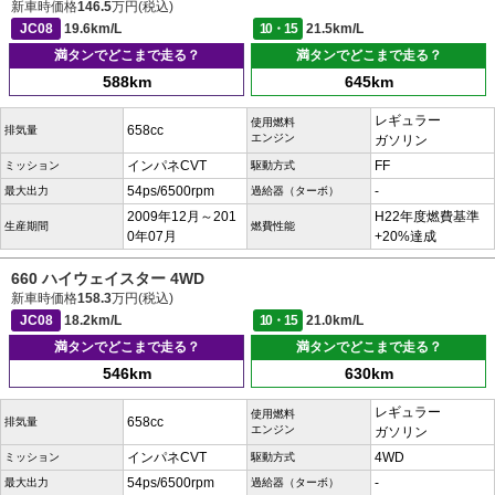
新車時価格
146.5
万円(税込)
JC08
19.6km/L
10・15
21.5km/L
満タンでどこまで走る？
満タンでどこまで走る？
588km
645km
レギュラー
使用燃料
658cc
排気量
エンジン
ガソリン
インパネCVT
FF
ミッション
駆動方式
54ps/6500rpm
-
最大出力
過給器（ターボ）
2009年12月～201
H22年度燃費基準
生産期間
燃費性能
0年07月
+20%達成
660 ハイウェイスター 4WD
新車時価格
158.3
万円(税込)
JC08
18.2km/L
10・15
21.0km/L
満タンでどこまで走る？
満タンでどこまで走る？
546km
630km
レギュラー
使用燃料
658cc
排気量
エンジン
ガソリン
インパネCVT
4WD
ミッション
駆動方式
54ps/6500rpm
-
最大出力
過給器（ターボ）