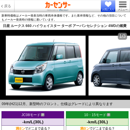
戻る
お気に入り
メニュー
新車時価格はメーカー発表当時の車両本体価格です。また基本情報など、その他の項目について
もメーカー発表時の情報に基いています。
日産 ルークス 660 ハイウェイスター ターボ アーバンセレクション 4WDの燃費
1/3
09年(H21)12月、新型時のフロント。仕様はグレードにより異なります
JC08モード
10・15モード
-km/L(30L)
-km/L(30L)
満タン
でどこまで走る？
満タン
でどこまで走る？