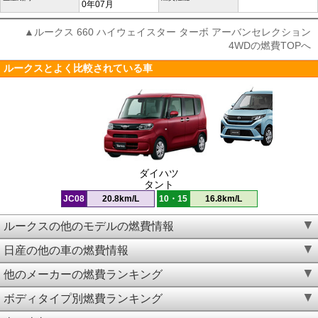
0年07月
▲ルークス 660 ハイウェイスター ターボ アーバンセレクション
4WDの燃費TOPへ
ルークスとよく比較されている車
ダイハツ
タント
JC08
20.8km/L
10・15
16.8km/L
ルークスの他のモデルの燃費情報
日産の他の車の燃費情報
他のメーカーの燃費ランキング
ボディタイプ別燃費ランキング