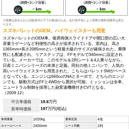
（燃費×タンク容量）
（燃費×タンク容量）
-
-
km
km
※燃費は定められた試験条件の下での数値のため、走行条件等により実際の燃料消費率は異な
ります。
スズキパレットのOEM。ハイウェイスターも用意
スズキパレットのOEM車。後席両側スライドドアや開口部の広い大
容量ラゲージなど利便性の高さが追求されている。室内は、高さ
1365mm×長さ2085mmという軽最大級のサイズが確保された。乗降
性にも配慮され、リアステップは、FFモデルで340mmに設定され
ている。メーカーでは、このモデルを2列シート＆4人乗りながら、
日産ミニバンシリーズの末弟と定義。同社の他ミニバンで、人気の
高いハイウェイスターも用意された。こちらはパレットSWがベース
となっている。エンジンは660ccのNAとターボで、どちらのエンジ
ンでも、駆動方式はFFと4WDから選択が可能。ミッションは全車、
ニュートラル制御を採用した副変速機構付きCVTとなる。
（2009.12）
中古車価格
19.8
万円
197
万円(税込)
新車時価格
1020kg
4名
車両重量
乗車定員
2400mm
2列
ホイールベース
シート列数