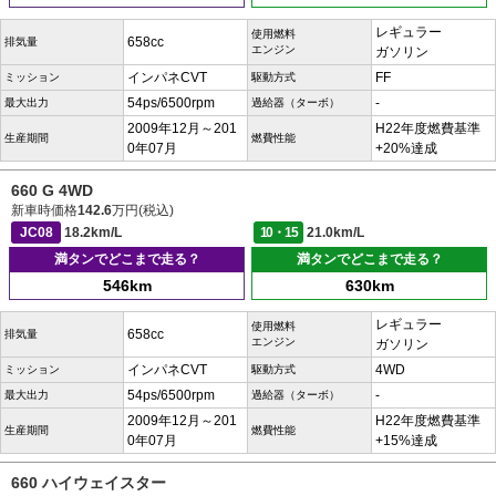
レギュラー
使用燃料
658cc
排気量
エンジン
ガソリン
インパネCVT
FF
ミッション
駆動方式
54ps/6500rpm
-
最大出力
過給器（ターボ）
2009年12月～201
H22年度燃費基準
生産期間
燃費性能
0年07月
+20%達成
660 G 4WD
新車時価格
142.6
万円(税込)
JC08
18.2km/L
10・15
21.0km/L
満タンでどこまで走る？
満タンでどこまで走る？
546km
630km
レギュラー
使用燃料
658cc
排気量
エンジン
ガソリン
インパネCVT
4WD
ミッション
駆動方式
54ps/6500rpm
-
最大出力
過給器（ターボ）
2009年12月～201
H22年度燃費基準
生産期間
燃費性能
0年07月
+15%達成
660 ハイウェイスター