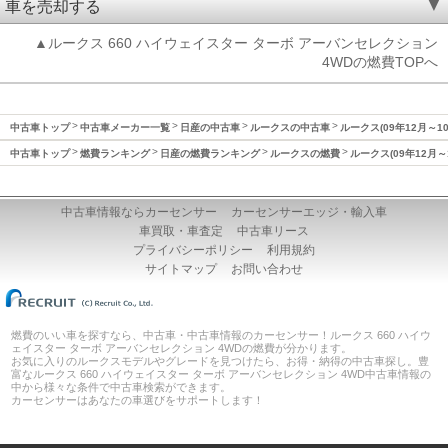
車を売却する
▲ルークス 660 ハイウェイスター ターボ アーバンセレクション
4WDの燃費TOPへ
中古車トップ
中古車メーカー一覧
日産の中古車
ルークスの中古車
ルークス(09年12月～1
中古車トップ
燃費ランキング
日産の燃費ランキング
ルークスの燃費
ルークス(09年12月～
中古車情報ならカーセンサー
カーセンサーエッジ・輸入車
車買取・車査定
中古車リース
プライバシーポリシー
利用規約
サイトマップ
お問い合わせ
燃費のいい車を探すなら、中古車・中古車情報のカーセンサー！ルークス 660 ハイウ
ェイスター ターボ アーバンセレクション 4WDの燃費が分かります。
お気に入りのルークスモデルやグレードを見つけたら、お得・納得の中古車探し。豊
富なルークス 660 ハイウェイスター ターボ アーバンセレクション 4WD中古車情報の
中から様々な条件で中古車検索ができます。
カーセンサーはあなたの車選びをサポートします！