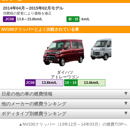
2014年04月～2015年02月モデル
消費税の変更により価格を修正
JC08
13.8～15.8km/L
10・15
-km/L
NV100クリッパーとよく比較されている車
ダイハツ
アトレーワゴン
JC08
13.8km/L
10・15
13.4km/L
日産の他の車の燃費情報
他のメーカーの燃費ランキング
ボディタイプ別燃費ランキング
▲NV100クリッパー（13年12月～14年03月）の燃費TOPへ