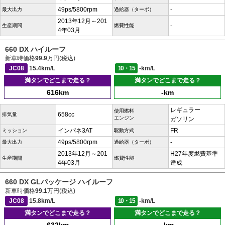
49ps/5800rpm
-
最大出力
過給器（ターボ）
2013年12月～201
-
生産期間
燃費性能
4年03月
660 DX ハイルーフ
新車時価格
99.9
万円(税込)
JC08
15.4km/L
10・15
-km/L
満タンでどこまで走る？
満タンでどこまで走る？
616km
-km
レギュラー
使用燃料
658cc
排気量
エンジン
ガソリン
インパネ3AT
FR
ミッション
駆動方式
49ps/5800rpm
-
最大出力
過給器（ターボ）
2013年12月～201
H27年度燃費基準
生産期間
燃費性能
4年03月
達成
660 DX GLパッケージ ハイルーフ
新車時価格
99.1
万円(税込)
JC08
15.8km/L
10・15
-km/L
満タンでどこまで走る？
満タンでどこまで走る？