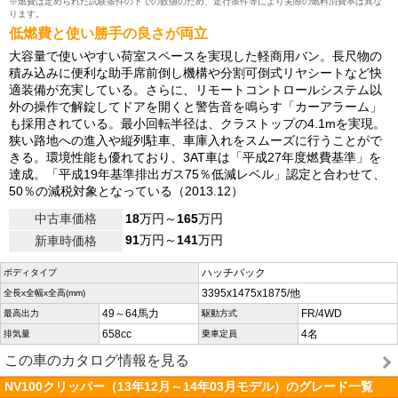
※燃費は定められた試験条件の下での数値のため、走行条件等により実際の燃料消費率は異な
ります。
低燃費と使い勝手の良さが両立
大容量で使いやすい荷室スペースを実現した軽商用バン。長尺物の
積み込みに便利な助手席前倒し機構や分割可倒式リヤシートなど快
適装備が充実している。さらに、リモートコントロールシステム以
外の操作で解錠してドアを開くと警告音を鳴らす「カーアラーム」
も採用されている。最小回転半径は、クラストップの4.1mを実現。
狭い路地への進入や縦列駐車、車庫入れをスムーズに行うことがで
きる。環境性能も優れており、3AT車は「平成27年度燃費基準」を
達成。「平成19年基準排出ガス75％低減レベル」認定と合わせて、
50％の減税対象となっている（2013.12）
中古車価格
18
万円～
165
万円
91
万円～
141
万円
新車時価格
ハッチバック
ボディタイプ
3395x1475x1875/他
全長x全幅x全高(mm)
49～64馬力
FR/4WD
最高出力
駆動方式
658cc
4名
排気量
乗車定員
この車のカタログ情報を見る
NV100クリッパー（13年12月～14年03月モデル）のグレード一覧