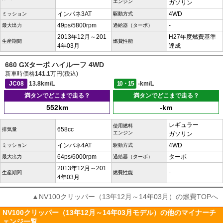
エンジン
ガソリン
インパネ3AT
4WD
ミッション
駆動方式
49ps/5800rpm
-
最大出力
過給器（ターボ）
2013年12月～201
H27年度燃費基準
生産期間
燃費性能
4年03月
達成
660 GXターボ ハイルーフ 4WD
新車時価格
141.1
万円(税込)
JC08
13.8km/L
10・15
-km/L
満タンでどこまで走る？
満タンでどこまで走る？
552km
-km
レギュラー
使用燃料
658cc
排気量
エンジン
ガソリン
インパネ4AT
4WD
ミッション
駆動方式
64ps/6000rpm
ターボ
最大出力
過給器（ターボ）
2013年12月～201
-
生産期間
燃費性能
4年03月
▲NV100クリッパー（13年12月～14年03月）の燃費TOPへ
NV100クリッパー（13年12月～14年03月モデル）の他のマイナーチ
ェンジ一覧