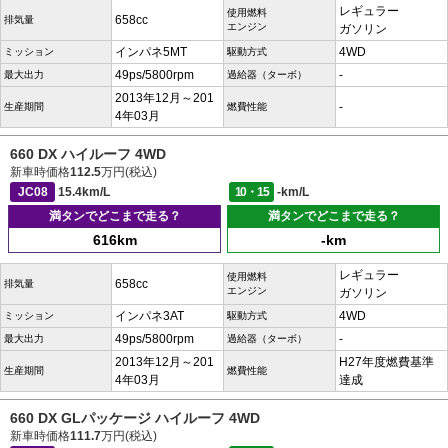
レギュラー
使用燃料
658cc
排気量
エンジン
ガソリン
インパネ5MT
4WD
ミッション
駆動方式
49ps/5800rpm
-
最大出力
過給器（ターボ）
2013年12月～201
-
生産期間
燃費性能
4年03月
660 DX ハイルーフ 4WD
新車時価格
112.5
万円(税込)
JC08
15.4km/L
10・15
-km/L
満タンでどこまで走る？
満タンでどこまで走る？
616km
-km
レギュラー
使用燃料
658cc
排気量
エンジン
ガソリン
インパネ3AT
4WD
ミッション
駆動方式
49ps/5800rpm
-
最大出力
過給器（ターボ）
2013年12月～201
H27年度燃費基準
生産期間
燃費性能
4年03月
達成
660 DX GLパッケージ ハイルーフ 4WD
新車時価格
111.7
万円(税込)