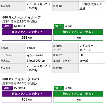
2013年12月～201
H27年度燃費基準
生産期間
燃費性能
4年03月
達成
660 GXターボ ハイルーフ
新車時価格
128.5
万円(税込)
JC08
14.4km/L
10・15
-km/L
満タンでどこまで走る？
満タンでどこまで走る？
576km
-km
レギュラー
使用燃料
658cc
排気量
エンジン
ガソリン
インパネ4AT
FR
ミッション
駆動方式
64ps/6000rpm
ターボ
最大出力
過給器（ターボ）
2013年12月～201
-
生産期間
燃費性能
4年03月
660 DX ハイルーフ 4WD
新車時価格
103.3
万円(税込)
JC08
15.2km/L
10・15
-km/L
満タンでどこまで走る？
満タンでどこまで走る？
608km
-km