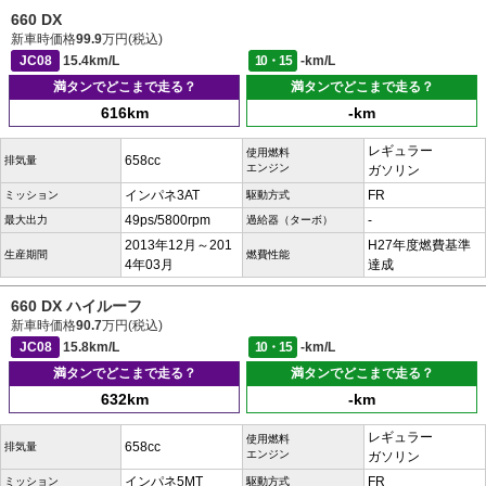
660 DX
新車時価格
99.9
万円(税込)
JC08
15.4km/L
10・15
-km/L
満タンでどこまで走る？
満タンでどこまで走る？
616km
-km
レギュラー
使用燃料
658cc
排気量
エンジン
ガソリン
インパネ3AT
FR
ミッション
駆動方式
49ps/5800rpm
-
最大出力
過給器（ターボ）
2013年12月～201
H27年度燃費基準
生産期間
燃費性能
4年03月
達成
660 DX ハイルーフ
新車時価格
90.7
万円(税込)
JC08
15.8km/L
10・15
-km/L
満タンでどこまで走る？
満タンでどこまで走る？
632km
-km
レギュラー
使用燃料
658cc
排気量
エンジン
ガソリン
インパネ5MT
FR
ミッション
駆動方式