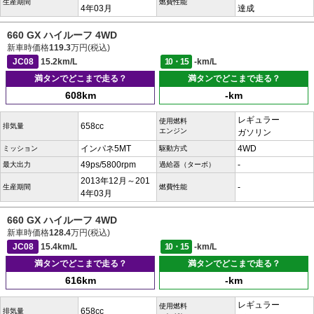
生産期間
燃費性能
4年03月
達成
660 GX ハイルーフ 4WD
新車時価格
119.3
万円(税込)
JC08
15.2km/L
10・15
-km/L
満タンでどこまで走る？
満タンでどこまで走る？
608km
-km
レギュラー
使用燃料
658cc
排気量
エンジン
ガソリン
インパネ5MT
4WD
ミッション
駆動方式
49ps/5800rpm
-
最大出力
過給器（ターボ）
2013年12月～201
-
生産期間
燃費性能
4年03月
660 GX ハイルーフ 4WD
新車時価格
128.4
万円(税込)
JC08
15.4km/L
10・15
-km/L
満タンでどこまで走る？
満タンでどこまで走る？
616km
-km
レギュラー
使用燃料
658cc
排気量