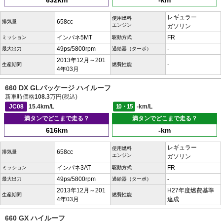
632km
-km
レギュラー
使用燃料
658cc
排気量
エンジン
ガソリン
インパネ5MT
FR
ミッション
駆動方式
49ps/5800rpm
-
最大出力
過給器（ターボ）
2013年12月～201
-
生産期間
燃費性能
4年03月
660 DX GLパッケージ ハイルーフ
新車時価格
108.3
万円(税込)
JC08
15.4km/L
10・15
-km/L
満タンでどこまで走る？
満タンでどこまで走る？
616km
-km
レギュラー
使用燃料
658cc
排気量
エンジン
ガソリン
インパネ3AT
FR
ミッション
駆動方式
49ps/5800rpm
-
最大出力
過給器（ターボ）
2013年12月～201
H27年度燃費基準
生産期間
燃費性能
4年03月
達成
660 GX ハイルーフ