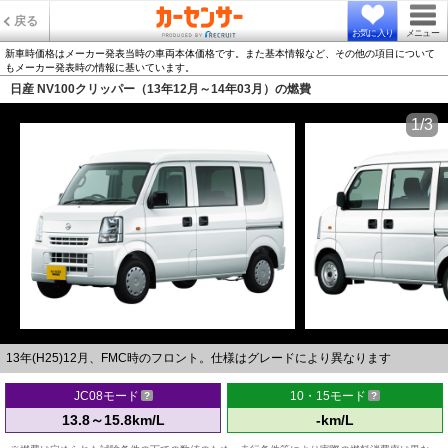
戻る
お気に入り
メニュー
新車時価格はメーカー発表当時の車両本体価格です。また基本情報など、その他の項目について
もメーカー発表時の情報に基いています。
日産 NV100クリッパー（13年12月～14年03月）の燃費
1/3
13年(H25)12月、FMC時のフロント。仕様はグレードにより異なります
JC08モード
10・15モード
13.8～15.8km/L
-km/L