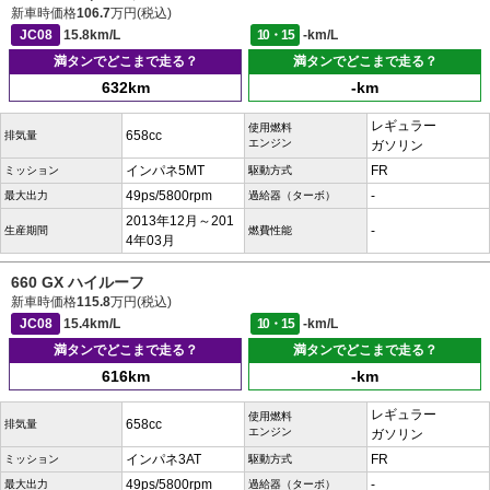
新車時価格
106.7
万円(税込)
JC08
15.8km/L
10・15
-km/L
満タンでどこまで走る？
満タンでどこまで走る？
632km
-km
レギュラー
使用燃料
658cc
排気量
エンジン
ガソリン
インパネ5MT
FR
ミッション
駆動方式
49ps/5800rpm
-
最大出力
過給器（ターボ）
2013年12月～201
-
生産期間
燃費性能
4年03月
660 GX ハイルーフ
新車時価格
115.8
万円(税込)
JC08
15.4km/L
10・15
-km/L
満タンでどこまで走る？
満タンでどこまで走る？
616km
-km
レギュラー
使用燃料
658cc
排気量
エンジン
ガソリン
インパネ3AT
FR
ミッション
駆動方式
49ps/5800rpm
-
最大出力
過給器（ターボ）