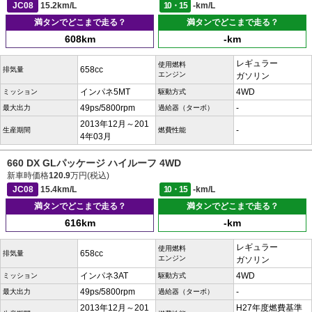
JC08
15.2km/L
10・15
-km/L
満タンでどこまで走る？
満タンでどこまで走る？
608km
-km
レギュラー
使用燃料
658cc
排気量
エンジン
ガソリン
インパネ5MT
4WD
ミッション
駆動方式
49ps/5800rpm
-
最大出力
過給器（ターボ）
2013年12月～201
-
生産期間
燃費性能
4年03月
660 DX GLパッケージ ハイルーフ 4WD
新車時価格
120.9
万円(税込)
JC08
15.4km/L
10・15
-km/L
満タンでどこまで走る？
満タンでどこまで走る？
616km
-km
レギュラー
使用燃料
658cc
排気量
エンジン
ガソリン
インパネ3AT
4WD
ミッション
駆動方式
49ps/5800rpm
-
最大出力
過給器（ターボ）
2013年12月～201
H27年度燃費基準