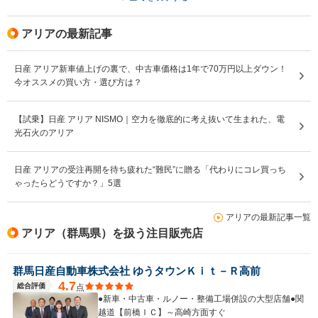
アリアの最新記事
日産 アリア新車値上げの裏で、中古車価格は1年で70万円以上ダウン！
今オススメの買い方・選び方は？
【試乗】日産 アリア NISMO｜空力を徹底的に考え抜いて生まれた、電
光石火のアリア
日産 アリアの受注再開を待ち疲れた“難民”に贈る「代わりにコレ買っち
ゃったらどうですか？」5選
アリアの最新記事一覧
アリア（群馬県）を扱う注目販売店
群馬日産自動車株式会社 ゆうタウンＫｉｔ－Ｒ高前
4.7
総合評価
点
●新車・中古車・ルノー・整備工場併設の大型店舗●関
越道【前橋ＩＣ】～高崎方面すぐ