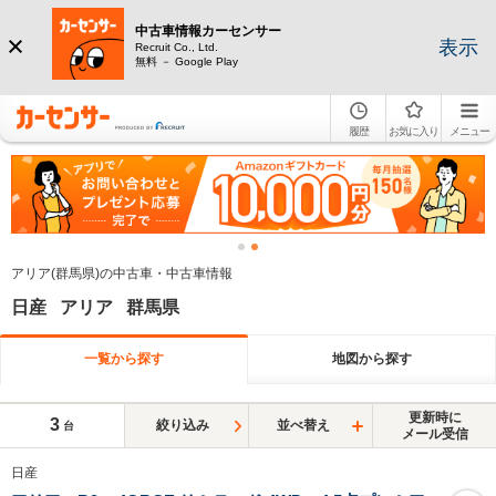
中古車情報カーセンサー
表示
Recruit Co., Ltd.
無料 － Google Play
履歴
お気に入り
メニュー
アリア(群馬県)の中古車・中古車情報
日産 アリア 群馬県
一覧から探す
地図から探す
更新時に
3
絞り込み
並べ替え
台
メール受信
日産