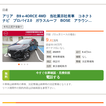
排気量
-
-
-
日産
駆動方式
FF、4WD
FF、4WD
FF、4WD
アリア B9 e-4ORCE 4WD 当社展示社有車 コネクト
ナビ プロパイ2.0 ガラスルーフ BOSE アラウンド
ビューモニター
車両品質評価書付
月額（
72
ヵ月リースの場合）
9.
81
万円
頭金
50.00
万円
ボーナス払いなし
年式
2025
年
走行
0.4
万km
車検
車検整備無
修復
なし
保証
保証付
整備
法定整備無
住所
東京都昭島市
今すぐ在庫確認・見積依頼
無
電話する
料
※車検は納車時の車検、法定整備は納車時の法定整備となります。
リース期間中の契約内容は詳細画面を参照下さい。