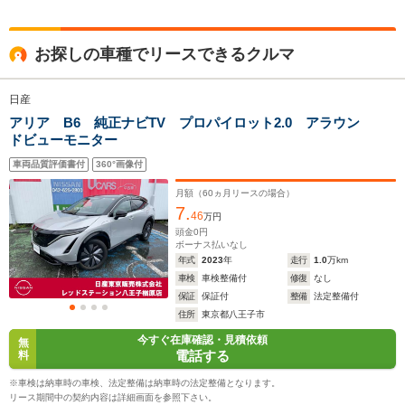
全高
全高
全
お探しの車種でリースできるクルマ
1.65m
1.65m
1.
日産
アリア B6 純正ナビTV プロパイロット2.0 アラウン
全幅
全幅
全
サイズ
ドビューモニター
1.86m
1.86m
1.
全長
全長
(全長x全幅x全高)
4.69m
4.69m
4.
車両品質評価書付
360°画像付
月額（
60
ヵ月リースの場合）
7.
46
万円
ホイールベース
ホイールベース
ホイー
頭金
0
円
-m
-m
ボーナス払いなし
年式
2023
年
走行
1.0
万km
車検
車検整備付
修復
なし
保証
保証付
整備
法定整備付
住所
東京都八王子市
WLTCモード
今すぐ在庫確認・見積依頼
-
-
-
無
燃費
電話する
料
※車検は納車時の車検、法定整備は納車時の法定整備となります。
リース期間中の契約内容は詳細画面を参照下さい。