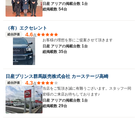
1
日産 アリアの
掲載台数
台
54
総掲載数
台
（有）エクセレント
4.6
総合評価
点
お客様の理想を形にご提案させて頂きます
1
日産 アリアの
掲載台数
台
35
総掲載数
台
日産プリンス群馬販売株式会社 カーステージ高崎
4.3
総合評価
点
当店をご覧頂き誠に有難うございます。スタッフ一同
皆様のご来店お待ちしております♪
1
日産 アリアの
掲載台数
台
29
総掲載数
台