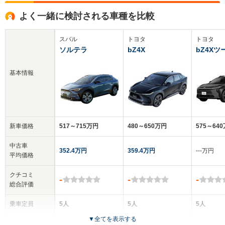
よく一緒に検討される車種を比較
スバル
トヨタ
トヨタ
ソルテラ
bZ4X
bZ4X
基本情報
新車価格
517～715万円
480～650万円
575～64
中古車
352.4万円
359.4万円
‐‐‐万円
平均価格
クチコミ
-
-
-
総合評価
乗車定員
5人
5人
5人
▼
全てを表示する
ドア数
5ドア
5ドア
5ドア