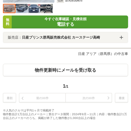
住所
群馬県高崎市
今すぐ在庫確認・見積依頼
無
電話する
料
販売店：
日産プリンス群馬販売株式会社 カーステージ高崎
日産 アリア（群馬県）の中古車
物件更新時にメールを受け取る
1
/1
最初
前の30件
次の30件
最後
※人気のクルマは平均1ヶ月で掲載終了
物件数合計1万台以上のメーカー｜算出データ期間：2024年9月～11月｜内容：物件数合計1万
台以上のメーカーのうち、掲載が終了した物件数が1,000台以上の場合