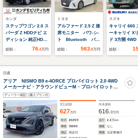
ホンダ
トヨタ
スズキ
ステップワゴン 2.0 ス
アルファード 2.5 Z 後
キャリイ 660
パーダ Z HDDナビ エ
席モニター パワ-シ-
ーキャリイ X
ディション 純正HDD
ト Bluetooth パノ
ド 3方開 4WD
ナビ HIDヘッドライ
ラミックモニタ-
ィオレス LE
76
563
1
総額：
.4
万円
総額：
.8
万円
総額：
ト パドルシフト 両
ランプ キー
側電動スライドドア
トリー シー
全周囲カメラ
スペース オ
日産
ッドシェルフ
害軽減ブレー
アリア NISMO B9 e-4ORCE プロパイロット 2.0 4WD
メーカーナビ・アラウンドビューM・プロパイロット
誤発進抑制機
2.0・全席ヒーターシート・パノラミックガラスルーフ
グルポスト L
ディーラー保証
購入プラン付
作業灯 リヤ
支払総額
本体価格
ェーン
627
616.
0
万円
万円
年式
2025
年
走行
2.2
万km
車検
'28/03
修復
なし
保証
保証付
整備
法定整備付