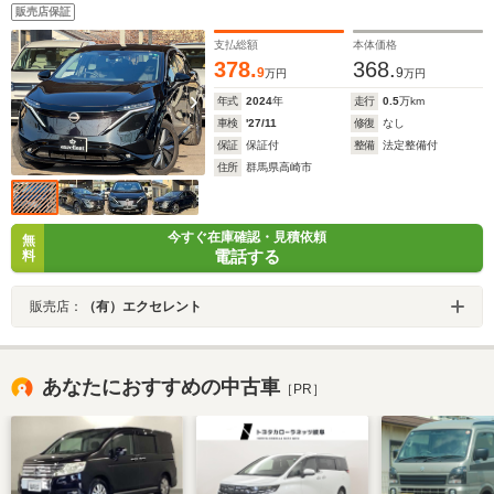
ター
販売店保証
支払総額
本体価格
378.
368.
9
9
万円
万円
年式
2024
年
走行
0.5
万km
車検
'27/11
修復
なし
保証
保証付
整備
法定整備付
住所
群馬県高崎市
今すぐ在庫確認・見積依頼
無
電話する
料
販売店：
（有）エクセレント
あなたにおすすめの中古車
［PR］