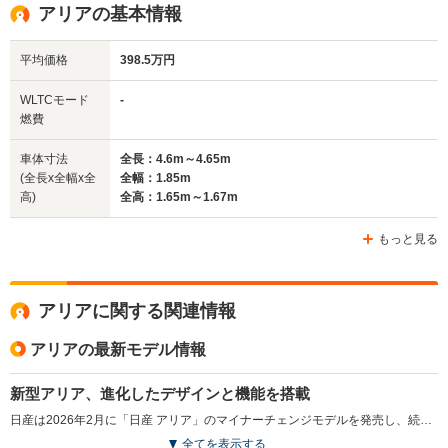
アリアの基本情報
平均価格
398.5万円
WLTCモード
-
燃費
車体寸法
全長：4.6m～4.65m
(全長x全幅x全
全幅：1.85m
高)
全高：1.65m～1.67m
もっと見る
アリアに関する関連情報
アリアの最新モデル情報
新型アリア、進化したデザインと機能を搭載
日産は2026年2月に「日産 アリア」のマイナーチェンジモデルを発売し、続いて3月に「日産 アリアNISMO」を発売した。「日産 アリア」は2021年に登場したフラッグシップEVで、加速や静粛性、快適な室内空間が好評を得ている。今回の改良ではフロントデザインを一新し、快適な乗り心地を提供する新サスペンションを採用した。さらに、Google搭載のNissanConnectインフォテインメントシステムで多彩な情報をシームレスに利用できるようになり、充電ポートに専用コネクターを接続することで電力を取り出すV2L機能も搭載。加えて、乗り心地の向上や運転支援機能の強化により、より快適なEVライフを提供することを目指している。日産EVモデルのフラッグシップである「日産 アリアNISMO」も同様のアップデートが施されている。（2026.2）
全てを表示する