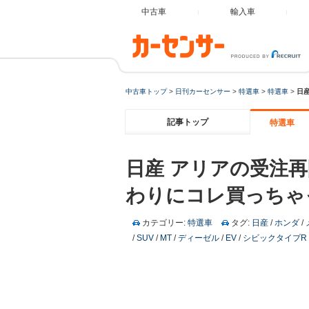
中古車
輸入車
中古車トップ
>
日刊カーセンサー
>
特選車
>
特選車
>
日
記事トップ
特選車
日産 アリアの受注再
わりにコレ買っちゃ
カテゴリー:
特選車
タグ:
日産
/
ホンダ
/
/
SUV
/
MT
/
ディーゼル
/
EV
/
シビックタイプR