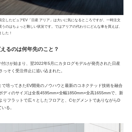
立したピュアEV「日産 アリア」は大いに気になるところですが、一時注文
買うのはちょっと難しい状況です。ではアリアの代わりにどんな車を買えば、
ました！
買えるのは何年先のこと？
け付けが始まり、翌2022年5月にカタログモデルが発売された日産
、さっそく受注停止に追い込まれた。
まで培ってきたEV開発のノウハウと最新のコネクテッド技術を融合
ディのサイズは全長4595mm×全幅1850mm×全高1655mmで、新
よりフラットで広々としたフロアと、CセグメントでありながらD
ている。