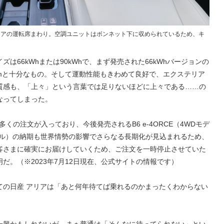
アリアの運転席まわり。空調ユニットはボンネット下に収められているため、キ
は66kWhまたは90kWhで、まず発売された66kWhバージョンの
0kmと十分なもの。そして運動性能もきわめて良好で、エクステリア
質感も、「上々」という言葉では足りないほどに上々である……の
なってしまった。
多くの注文が入っており、今後発売されるB6 e-4ORCE（4WDモデ
モデル）の納期も世界情勢の影響でさらなる長期化が見込まれるため、
客さまに確実にお届けしていくため、ご注文を一時停止させていた
だ。（※2023年7月12日現在、公式サイトの情報です）
ての日産 アリアは「あと何年待てば乗れるのかまったくわからない
一興かもしれないが、まぁ普通は「そんなに待ってられない」とい