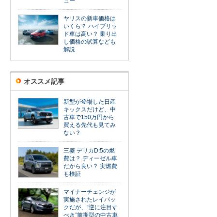
ュー
ヤリスの新車価格は
いくら？ ハイブリッ
ド車は高い？ 乗り出
し価格の試算なども
解説
オススメ記事
新型が登場した日産
キックスだけど、中
古車で150万円から
買える先代も見てみ
ない？
三菱 デリカD:5の燃
費は？ ディーゼル車
だから良い？ 実燃費
も検証
マイナーチェンジが
実施されたレイバッ
クだが、“逆に注目す
べき”前期型の中古車