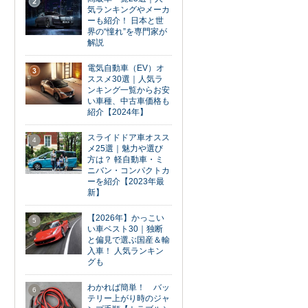
2
気ランキングやメーカ
ーも紹介！ 日本と世
界の“憧れ”を専門家が
解説
電気自動車（EV）オ
3
ススメ30選｜人気ラ
ンキング一覧からお安
い車種、中古車価格も
紹介【2024年】
スライドドア車オスス
4
メ25選｜魅力や選び
方は？ 軽自動車・ミ
ニバン・コンパクトカ
ーを紹介【2023年最
新】
【2026年】かっこい
5
い車ベスト30｜独断
と偏見で選ぶ国産＆輸
入車！ 人気ランキン
グも
わかれば簡単！ バッ
6
テリー上がり時のジャ