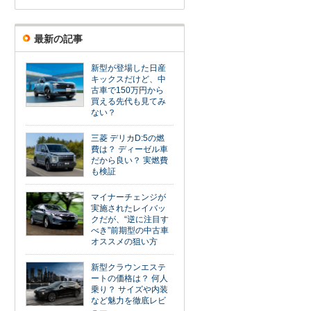
最新の記事
新型が登場した日産
キックスだけど、中
古車で150万円から
買える先代も見てみ
ない？
三菱 デリカD:5の燃
費は？ ディーゼル車
だから良い？ 実燃費
も検証
マイナーチェンジが
実施されたレイバッ
クだが、“逆に注目す
べき”前期型の中古車
オススメの狙い方
新型クラウンエステ
ートの価格は？ 何人
乗り？ サイズや内装
など魅力を徹底レビ