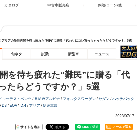
カタログ
中古車販売店
保険/ローン/他
産 アリアの受注再開を待ち疲れた“難民”に贈る「代わりにコレ買っちゃったらどうですか？」5選
旬ネタ
試乗
新型車
ニュース
開を待ち疲れた“難民”に贈る「代
ったらどうですか？」5選
メルセデス・ベンツ
/
ＢＭＷアルピナ
/
フォルクスワーゲン
/
セダン
/
ハッチバック
/
D3
/
EQA
/
ID.4
/
アリア
/
伊達軍曹
2023/07/17
サイトを追加
メールで送る