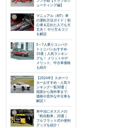
ンプ手順【トラブルシ
ューティング編】
マニュアル（MT）車
7
の運転方法ガイド｜初
心者＆忘れた人でも大
丈夫！ やり方＆コツ
を解説
5～7人乗りコンパク
8
トミニバンおすすめ
15選｜人気ランキン
グも！ メリットやデ
メリット、中古車価格
も紹介
【2024年】スポーツ
9
カーおすすめ・人気ラ
ンキング一覧30選｜
国産から海外車まで、
価格や意外な中古車を
解説！
車中泊にオススメの
10
「軽自動車」20選｜
フルフラット式や便利
グッズを紹介！