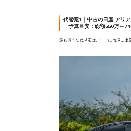
代替案1｜中古の日産 アリ
→予算目安：総額550万～74
最も順当な代替案は、すでに市場に出回