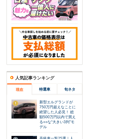
人気記事ランキング
特選車
旬ネタ
現在
新型エルグランドが
1
750万円超えなことに
絶望した人必見！ 総
額500万円以内で買え
る○○な“大きい3列”モ
デル
高級車一覧25選｜人