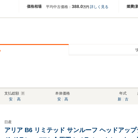
388.0
価格相場
燃費(
平均中古価格：
詳しく見る
万円
る
支払総額
本体価格
年式
安
高
安
高
新
古
日産
アリア B6 リミテッド サンルーフ ヘッドアップ