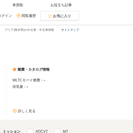
車買取
お役立ち記事
ログイン
閲覧履歴
お気に入り
アリア(熊本県)の中古車・中古車情報
サイトマップ
燃費・カタログ情報
-
WLTCモード燃費：
-
排気量：
詳しく見る
ミッション
AT/CVT
MT