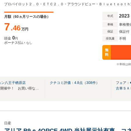
2023
年式
月額（
60
ヵ月リースの場合）
7
車検整
車検
.46
万円
保証付
保証
0
頭金
不明
円
排気量
ボーナス払い
なし
無
料
※車検は納
ョン八王子楢原店
クチコミ評価：
4.8
点（
308
件）
フェア：
◆◆◆夏得！中古車ＳＡＬＥ 開催中！ お買い得なお車を多数用意しております◆◆◆
古車ＳＡ
日産
アリア B9 e-4ORCE 4WD 当社展示社有車