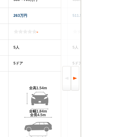
263万円
511.5万円
35
-
-
5人
5人
5
5ドア
5ドア
5
全高
1.54m
全高
1.55m
全幅
1.84m
全幅
1.81m
全長
4.5m
全長
4.36m～4.42m