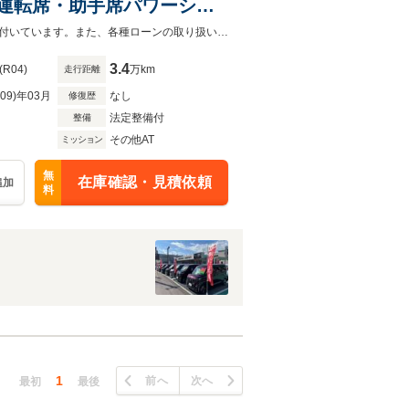
ー 運転席・助手席パワーシー
シートヒーター
日産販売店の中古車には、走行距離無制限、保証期間は１年間から無料で保証が付いています。また、各種ローンの取り扱いもございます。お気軽にお問い合わせくださいませ。
3.4
(R04)
万km
走行距離
R09)年03月
なし
修復歴
法定整備付
整備
その他AT
ミッション
無
在庫確認・見積依頼
追加
料
1
前へ
次へ
最初
最後