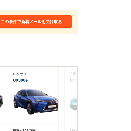
この条件で新着メールを受け取る
レクサス
日産
フ
UX300e
リーフ
ID
580～705万円
438.9～722.7万円
49