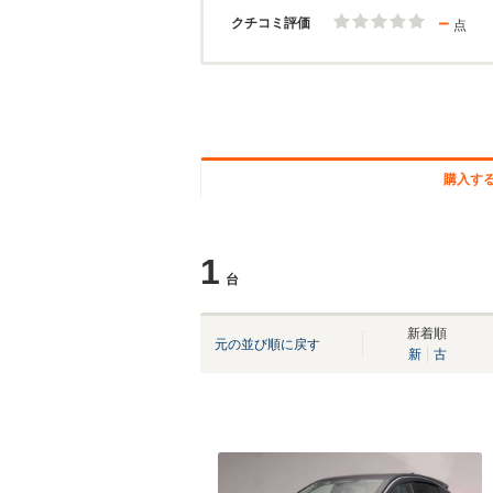
－
クチコミ評価
点
購入す
1
台
新着順
元の並び順に戻す
新
古