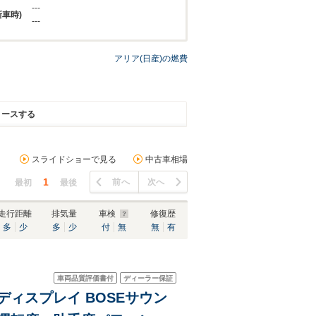
---
新車時)
---
アリア(日産)の燃費
リースする
スライドショーで見る
中古車相場
1
前へ
次へ
最初
最後
走行距離
排気量
車検
修復歴
多
少
多
少
付
無
無
有
車両品質評価書付
ディーラー保証
ディスプレイ BOSEサウン