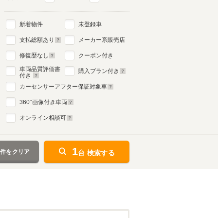
新着物件
未登録車
支払総額あり
メーカー系販売店
修復歴なし
クーポン付き
車両品質評価書
購入プラン付き
付き
カーセンサーアフター保証対象車
360
°画像付き車両
オンライン相談可
1
条件をクリア
台 検索する