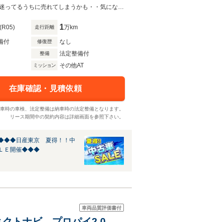
プロパイロット２．０・ＥＴＣ２．０・アラウンドビュー・Ｂｌｕｅｔｏｏｔｈ迷ってるうちに売れてしまうかも・・気になったら即、お電話を！042-625-2800 RS八王子楢原店まで！
1
(R05)
万km
走行距離
備付
なし
修復歴
法定整備付
整備
その他AT
ミッション
在庫確認・見積依頼
車時の車検、法定整備は納車時の法定整備となります。
リース期間中の契約内容は詳細画面を参照下さい。
◆◆◆日産東京 夏得！！中
ＬＥ開催◆◆◆
車両品質評価書付
 コネクトナビ プロパイ2.0