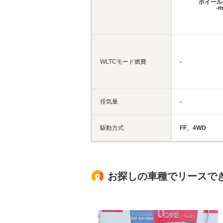
ホイール
-
WLTCモード燃費
-
排気量
-
駆動方式
FF、4WD
お探しの車種でリースで