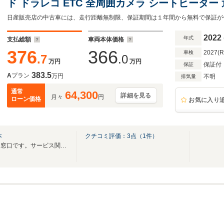
ド ドラレコ ETC 全周囲カメラ シートヒータ
ト シートメモリー ステアリングヒーター 後席
2022
年式
支払総額
車両本体価格
376
366
2027(
車検
.7
.0
万円
万円
保証付
保証
383.5
A
プラン
万円
不明
排気量
通常
64,300
詳細を見る
月々
円
ローン価格
お気に入り
本
クチコミ評価：
3
点（
1
件）
こちらはお車のご購入相談専用窓口です。サービス関連は当店代表番号へお願いします。