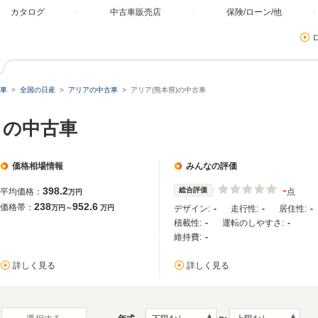
カタログ
中古車販売店
保険/ローン/他
車
全国の日産
アリアの中古車
アリア(熊本県)の中古車
）の中古車
価格相場情報
みんなの評価
-
398.2
総合評価
平均価格：
点
万円
238
952.6
価格帯：
万円～
万円
デザイン:
-
走行性:
-
居住性:
-
積載性:
-
運転のしやすさ:
-
維持費:
-
詳しく見る
詳しく見る