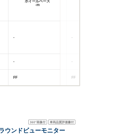
ホイールベース
ホイールベース
-m
-m
-
-
-
-
-
-
FF
FF
RR
360°
画像付
車両品質評価書付
 アラウンドビューモニター