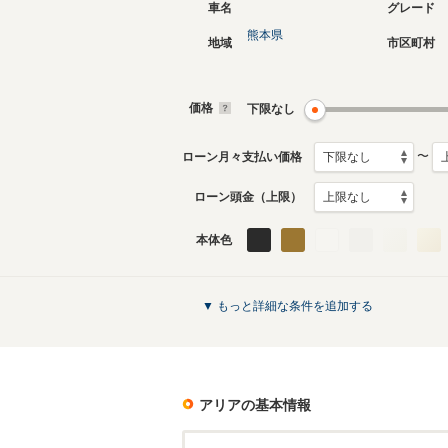
車名
グレード
熊本県
地域
市区町村
価格
下限なし
〜
ローン月々支払い価格
ローン頭金（上限）
本体色
▼ もっと詳細な条件を追加する
アリア
の基本情報