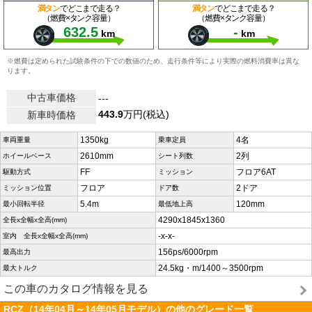
満タン
でどこまで走る？
満タン
でどこまで走る？
（燃費×タンク容量）
（燃費×タンク容量）
632.5
-
km
km
※燃費は定められた試験条件の下での数値のため、走行条件等により実際の燃料消費率は異な
ります。
中古車価格
---
443.9
万円(税込)
新車時価格
1350kg
4名
車両重量
乗車定員
2610mm
2列
ホイールベース
シート列数
FF
フロア6AT
駆動方式
ミッション
フロア
2ドア
ミッション位置
ドア数
5.4m
120mm
最小回転半径
最低地上高
4290x1845x1360
全長x全幅x全高(mm)
-x-x-
室内 全長x全幅x全高(mm)
156ps/6000rpm
最高出力
24.5kg・m/1400～3500rpm
最大トルク
この車のカタログ情報を見る
RCZ（14年04月～14年05月モデル）の他のグレード一覧