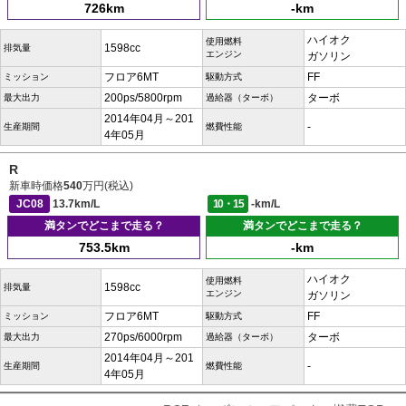
726km
-km
ハイオク
使用燃料
1598cc
排気量
エンジン
ガソリン
フロア6MT
FF
ミッション
駆動方式
200ps/5800rpm
ターボ
最大出力
過給器（ターボ）
2014年04月～201
-
生産期間
燃費性能
4年05月
R
新車時価格
540
万円(税込)
JC08
13.7km/L
10・15
-km/L
満タンでどこまで走る？
満タンでどこまで走る？
753.5km
-km
ハイオク
使用燃料
1598cc
排気量
エンジン
ガソリン
フロア6MT
FF
ミッション
駆動方式
270ps/6000rpm
ターボ
最大出力
過給器（ターボ）
2014年04月～201
-
生産期間
燃費性能
4年05月