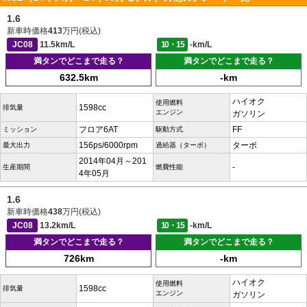
1.6
新車時価格
413
万円(税込)
JC08
11.5km/L
10・15
-km/L
満タンでどこまで走る？
満タンでどこまで走る？
632.5km
-km
ハイオク
使用燃料
1598cc
排気量
エンジン
ガソリン
フロア6AT
FF
ミッション
駆動方式
156ps/6000rpm
ターボ
最大出力
過給器（ターボ）
2014年04月～201
-
生産期間
燃費性能
4年05月
1.6
新車時価格
438
万円(税込)
JC08
13.2km/L
10・15
-km/L
満タンでどこまで走る？
満タンでどこまで走る？
726km
-km
ハイオク
使用燃料
1598cc
排気量
エンジン
ガソリン