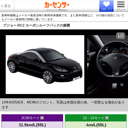
戻る
お気に入り
メニュー
新車時価格はメーカー発表当時の車両本体価格です。また基本情報など、その他の項目について
もメーカー発表時の情報に基いています。
プジョー RCZ カーボンルーフパックの燃費
1/2
13年(H25)6月、MC時のフロント。写真は本国仕様の為、一部異なる場合があり
ます
JC08モード
10・15モード
11.5km/L(55L)
-km/L(55L)