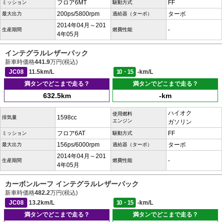
フロア6MT
FF
ミッション
駆動方式
200ps/5800rpm
ターボ
最大出力
過給器（ターボ）
2014年04月～201
-
生産期間
燃費性能
4年05月
インテグラルレザーパック
新車時価格
441.9
万円(税込)
JC08
11.5km/L
10・15
-km/L
満タンでどこまで走る？
満タンでどこまで走る？
632.5km
-km
ハイオク
使用燃料
1598cc
排気量
エンジン
ガソリン
フロア6AT
FF
ミッション
駆動方式
156ps/6000rpm
ターボ
最大出力
過給器（ターボ）
2014年04月～201
-
生産期間
燃費性能
4年05月
カーボンルーフ インテグラルレザーパック
新車時価格
482.2
万円(税込)
JC08
13.2km/L
10・15
-km/L
満タンでどこまで走る？
満タンでどこまで走る？