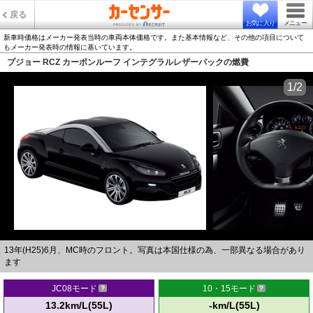
戻る
お気に入り
メニュー
新車時価格はメーカー発表当時の車両本体価格です。また基本情報など、その他の項目について
もメーカー発表時の情報に基いています。
プジョー RCZ カーボンルーフ インテグラルレザーパックの燃費
1/2
13年(H25)6月、MC時のフロント。写真は本国仕様の為、一部異なる場合があり
ます
JC08モード
10・15モード
13.2km/L(55L)
-km/L(55L)