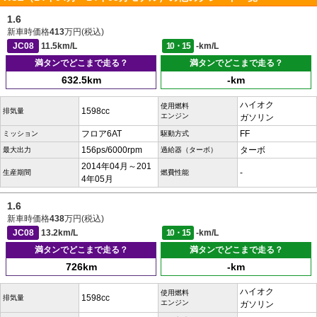
1.6
新車時価格
413
万円(税込)
JC08
11.5km/L
10・15
-km/L
満タンでどこまで走る？
満タンでどこまで走る？
632.5km
-km
ハイオク
使用燃料
1598cc
排気量
エンジン
ガソリン
フロア6AT
FF
ミッション
駆動方式
156ps/6000rpm
ターボ
最大出力
過給器（ターボ）
2014年04月～201
-
生産期間
燃費性能
4年05月
1.6
新車時価格
438
万円(税込)
JC08
13.2km/L
10・15
-km/L
満タンでどこまで走る？
満タンでどこまで走る？
726km
-km
ハイオク
使用燃料
1598cc
排気量
エンジン
ガソリン