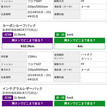
フロア6MT
FF
ミッション
駆動方式
200ps/5800rpm
ターボ
最大出力
過給器（ターボ）
2014年04月～201
-
生産期間
燃費性能
4年05月
カーボンルーフパック
新車時価格
443.9
万円(税込)
JC08
11.5km/L
10・15
-km/L
満タンでどこまで走る？
満タンでどこまで走る？
632.5km
-km
ハイオク
使用燃料
1598cc
排気量
エンジン
ガソリン
フロア6AT
FF
ミッション
駆動方式
156ps/6000rpm
ターボ
最大出力
過給器（ターボ）
2014年04月～201
-
生産期間
燃費性能
4年05月
インテグラルレザーパック
新車時価格
441.9
万円(税込)
JC08
11.5km/L
10・15
-km/L
満タンでどこまで走る？
満タンでどこまで走る？