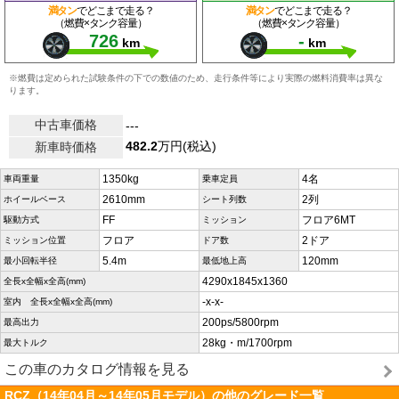
満タン
でどこまで走る？
満タン
でどこまで走る？
（燃費×タンク容量）
（燃費×タンク容量）
726
-
km
km
※燃費は定められた試験条件の下での数値のため、走行条件等により実際の燃料消費率は異な
ります。
中古車価格
---
482.2
万円(税込)
新車時価格
1350kg
4名
車両重量
乗車定員
2610mm
2列
ホイールベース
シート列数
FF
フロア6MT
駆動方式
ミッション
フロア
2ドア
ミッション位置
ドア数
5.4m
120mm
最小回転半径
最低地上高
4290x1845x1360
全長x全幅x全高(mm)
-x-x-
室内 全長x全幅x全高(mm)
200ps/5800rpm
最高出力
28kg・m/1700rpm
最大トルク
この車のカタログ情報を見る
RCZ（14年04月～14年05月モデル）の他のグレード一覧