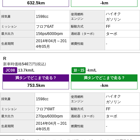
632.5km
-km
ハイオク
使用燃料
1598cc
排気量
エンジン
ガソリン
フロア6AT
FF
ミッション
駆動方式
156ps/6000rpm
ターボ
最大出力
過給器（ターボ）
2014年04月～201
-
生産期間
燃費性能
4年05月
R
新車時価格
540
万円(税込)
JC08
13.7km/L
10・15
-km/L
満タンでどこまで走る？
満タンでどこまで走る？
753.5km
-km
ハイオク
使用燃料
1598cc
排気量
エンジン
ガソリン
フロア6MT
FF
ミッション
駆動方式
270ps/6000rpm
ターボ
最大出力
過給器（ターボ）
2014年04月～201
-
生産期間
燃費性能
4年05月