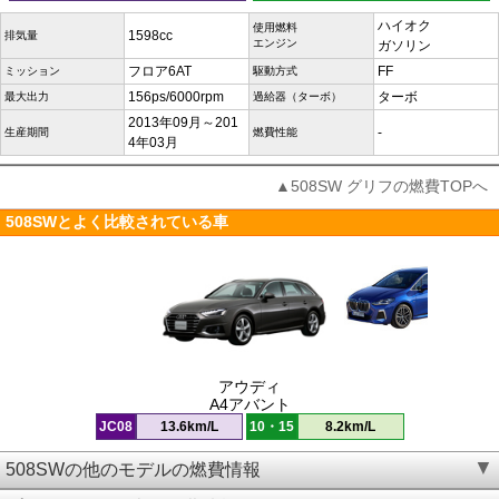
ハイオク
使用燃料
1598cc
排気量
エンジン
ガソリン
フロア6AT
FF
ミッション
駆動方式
156ps/6000rpm
ターボ
最大出力
過給器（ターボ）
2013年09月～201
-
生産期間
燃費性能
4年03月
▲508SW グリフの燃費TOPへ
508SWとよく比較されている車
アウディ
A4アバント
JC08
13.6km/L
10・15
8.2km/L
508SWの他のモデルの燃費情報