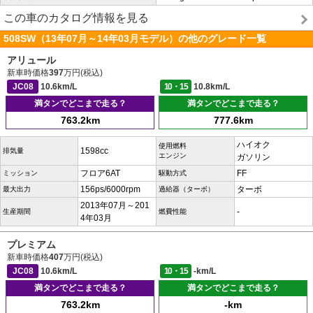
この車のカタログ情報を見る
508SW（13年07月～14年03月モデル）の他のグレード一覧
アリュール
新車時価格
397
万円(税込)
JC08
10.6km/L
10・15
10.8km/L
満タンでどこまで走る？
満タンでどこまで走る？
763.2km
777.6km
ハイオク
使用燃料
1598cc
排気量
エンジン
ガソリン
フロア6AT
FF
ミッション
駆動方式
156ps/6000rpm
ターボ
最大出力
過給器（ターボ）
2013年07月～201
-
生産期間
燃費性能
4年03月
プレミアム
新車時価格
407
万円(税込)
JC08
10.6km/L
10・15
-km/L
満タンでどこまで走る？
満タンでどこまで走る？
763.2km
-km