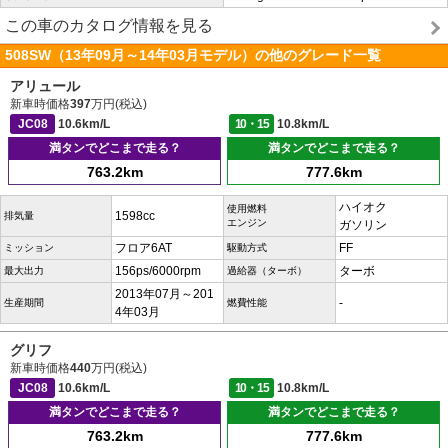
この車のカタログ情報を見る
508SW（13年09月～14年03月モデル）の他のグレード一覧
アリュール
新車時価格
397
万円(税込)
JC08
10.6km/L
10・15
10.8km/L
満タンでどこまで走る？
満タンでどこまで走る？
763.2km
777.6km
ハイオク
使用燃料
1598cc
排気量
エンジン
ガソリン
フロア6AT
FF
ミッション
駆動方式
156ps/6000rpm
ターボ
最大出力
過給器（ターボ）
2013年07月～201
-
生産期間
燃費性能
4年03月
グリフ
新車時価格
440
万円(税込)
JC08
10.6km/L
10・15
10.8km/L
満タンでどこまで走る？
満タンでどこまで走る？
763.2km
777.6km