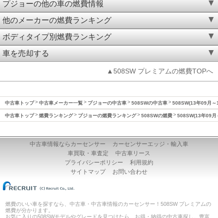
プジョーの他の車の燃費情報
他のメーカーの燃費ランキング
ボディタイプ別燃費ランキング
車を売却する
▲508SW プレミアムの燃費TOPへ
中古車トップ
中古車メーカー一覧
プジョーの中古車
508SWの中古車
508SW(13年09月
中古車トップ
燃費ランキング
プジョーの燃費ランキング
508SWの燃費
508SW(13年09
中古車情報ならカーセンサー
カーセンサーエッジ・輸入車
車買取・車査定
中古車リース
プライバシーポリシー
利用規約
サイトマップ
お問い合わせ
燃費のいい車を探すなら、中古車・中古車情報のカーセンサー！508SW プレミアムの
燃費が分かります。
お気に入りの508SWモデルやグレードを見つけたら、お得・納得の中古車探し。豊富