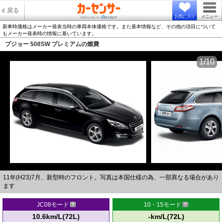
戻る
お気に入り
メニュー
新車時価格はメーカー発表当時の車両本体価格です。また基本情報など、その他の項目について
もメーカー発表時の情報に基いています。
プジョー 508SW プレミアムの燃費
1/10
11年(H23)7月、新型時のフロント。写真は本国仕様の為、一部異なる場合があり
ます
JC08モード
10・15モード
10.6km/L(72L)
-km/L(72L)