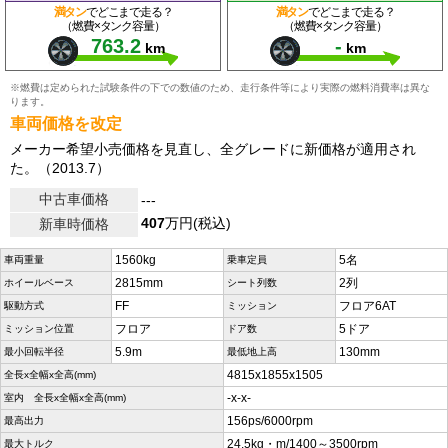
満タン
でどこまで走る？
満タン
でどこまで走る？
（燃費×タンク容量）
（燃費×タンク容量）
763.2
-
km
km
※燃費は定められた試験条件の下での数値のため、走行条件等により実際の燃料消費率は異な
ります。
車両価格を改定
メーカー希望小売価格を見直し、全グレードに新価格が適用され
た。（2013.7）
中古車価格
---
407
万円(税込)
新車時価格
1560kg
5名
車両重量
乗車定員
2815mm
2列
ホイールベース
シート列数
FF
フロア6AT
駆動方式
ミッション
フロア
5ドア
ミッション位置
ドア数
5.9m
130mm
最小回転半径
最低地上高
4815x1855x1505
全長x全幅x全高(mm)
-x-x-
室内 全長x全幅x全高(mm)
156ps/6000rpm
最高出力
24.5kg・m/1400～3500rpm
最大トルク