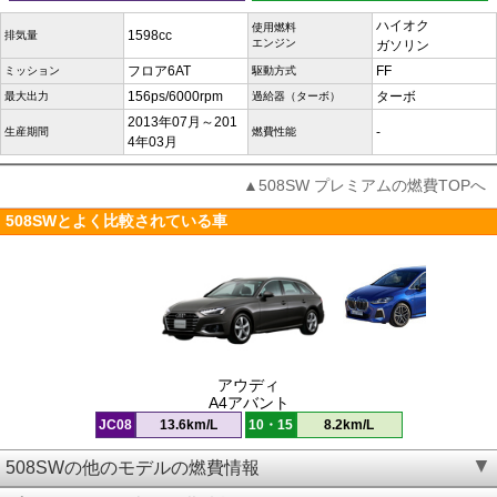
ハイオク
使用燃料
1598cc
排気量
エンジン
ガソリン
フロア6AT
FF
ミッション
駆動方式
156ps/6000rpm
ターボ
最大出力
過給器（ターボ）
2013年07月～201
-
生産期間
燃費性能
4年03月
▲508SW プレミアムの燃費TOPへ
508SWとよく比較されている車
アウディ
A4アバント
JC08
13.6km/L
10・15
8.2km/L
508SWの他のモデルの燃費情報