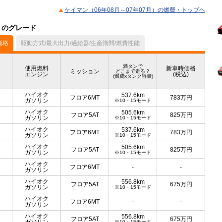
ケイマン（06年08月～07年07月）の燃費・トップヘ
）のグレード
価格
駆動方式/最大出力/過給器/生産期間/燃費性能
満タンで
使用燃料
新車時価格
ミッション
どこまで走る？
エンジン
(税込)
(燃費xタンク容量)
ハイオク
537.6km
フロア6MT
783
万円
ガソリン
※10・15モード
ハイオク
505.6km
フロア5AT
825
万円
ガソリン
※10・15モード
ハイオク
537.6km
フロア6MT
783
万円
ガソリン
※10・15モード
ハイオク
505.6km
フロア5AT
825
万円
ガソリン
※10・15モード
ハイオク
フロア6MT
-
-
ガソリン
ハイオク
556.8km
フロア5AT
675
万円
ガソリン
※10・15モード
ハイオク
フロア6MT
-
-
ガソリン
ハイオク
556.8km
フロア5AT
675
万円
※10・15モード