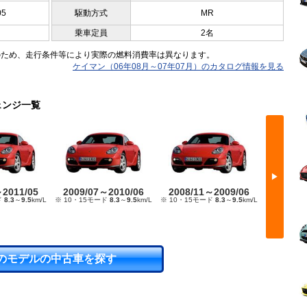
05
駆動方式
MR
乗車定員
2名
のため、走行条件等により実際の燃料消費率は異なります。
ケイマン（06年08月～07年07月）のカタログ情報を見る
ェンジ一覧
▶
～2011/05
2009/07～2010/06
2008/11～2009/06
2007/
ド
8.3
～
9.5
km/L
※ 10・15モード
8.3
～
9.5
km/L
※ 10・15モード
8.3
～
9.5
km/L
※ 10・15
のモデルの中古車を探す