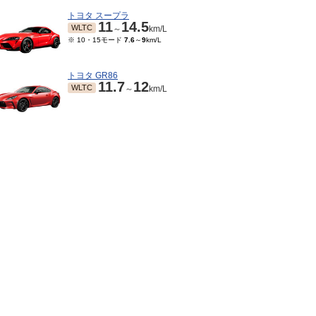
トヨタ スープラ
11
14.5
WLTC
～
km/L
※ 10・15モード
7.6
～
9
km/L
トヨタ GR86
11.7
12
WLTC
～
km/L