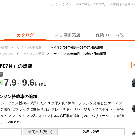
ポルシェ ケイマン（06年08月～07年07月）の燃費 | 中古
カタログ
中古車販売店
保険/ローン/他
中古車
>
ケイマンの中古車
>
ケイマン(06年08月～07年07月)の燃費
ランキング
>
ケイマンの燃費
>
ケイマン(06年08月～07年07月)の燃費
年07月）の燃費
？
7.9
9.6
5
～
km/L
Lエンジン搭載車の追加
ム・プラス機構を採用した2.7L水平対向6気筒エンジンを搭載したケイマン
。外観ではブラックに塗装されたブレーキキャリパーやリップスポイラーが特
たケイマン、ケイマンSに右ハンドルのMT車が追加され、バリエーションが強
。（2006.8）
最高出力(馬力)
245～295