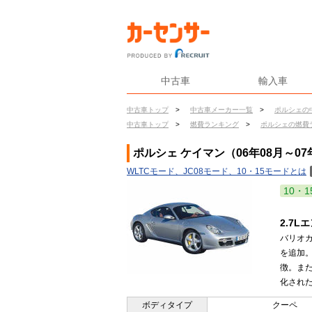
中古車
輸入車
中古車トップ
>
中古車メーカー一覧
>
ポルシェの
中古車トップ
>
燃費ランキング
>
ポルシェの燃費
ポルシェ ケイマン（06年08月～07
WLTCモード、JC08モード、10・15モードとは
10・1
2.7
バリオカ
を追加
徴。ま
化された
ボディタイプ
クーペ