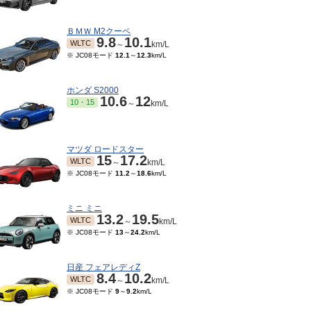
ＢＭＷ M2クーペ
9.8
10.1
WLTC
～
km/L
※ JC08モード
12.1
～
12.3
km/L
ホンダ S2000
10.6
12
10・15
～
km/L
マツダ ロードスター
15
17.2
WLTC
～
km/L
※ JC08モード
11.2
～
18.6
km/L
08～2008/10
2005/08～2006/07
モード
7.9
～
9.6
km/L
※ 10・15モード
7.9
～
8.4
km/L
ミニ ミニ
13.2
19.5
WLTC
～
km/L
※ JC08モード
13
～
24.2
km/L
日産 フェアレディZ
8.4
10.2
WLTC
～
km/L
※ JC08モード
9
～
9.2
km/L