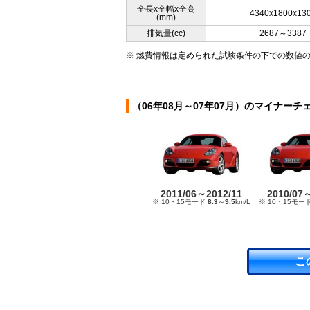
全長x全幅x全高
4340x1800x13
(mm)
排気量(cc)
2687～3387
※ 燃費情報は定められた試験条件の下での数値
（06年08月～07年07月）のマイナーチ
2011/06～2012/11
2010/07
※ 10・15モード
8.3
～
9.5
km/L
※ 10・15モー
こ