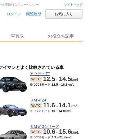
車・中古車情報ならカーセンサー
サイトマップ
ログイン
閲覧履歴
お気に入り
車買取
お役立ち記事
ケイマンとよく比較されている車
アウディ TT
12.5
14.5
WLTC
～
km/L
※ JC08モード
12.5
～
16.6
km/L
ＢＭＷ Z4
11.6
14.1
WLTC
～
km/L
※ JC08モード
10
～
14.9
km/L
ＢＭＷ 3シリーズ
10.6
15.6
WLTC
～
km/L
※ JC08モード
9.9
～
21.4
km/L