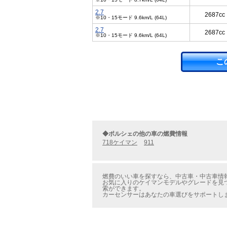
2.7
2687cc
※10・15モード 9.6km/L (64L)
2.7
2687cc
※10・15モード 9.6km/L (64L)
こ
◆ポルシェの他の車の燃費情報
718ケイマン
911
燃費のいい車を探すなら、中古車・中古車情報
お気に入りのケイマンモデルやグレードを見つ
索ができます。
カーセンサーはあなたの車選びをサポートし