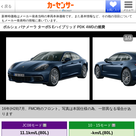
戻る
お気に入り
メニュー
新車時価格はメーカー発表当時の車両本体価格です。また基本情報など、その他の項目について
もメーカー発表時の情報に基いています。
ポルシェ パナメーラ ターボS Eハイブリッド PDK 4WDの燃費
1/3
16年(H28)7月、FMC時のフロント。写真は本国仕様の為、一部異なる場合があ
ります
JC08モード
10・15モード
11.1km/L(80L)
-km/L(80L)