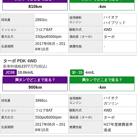
810km
-km
ハイオク
使用燃料
2893cc
排気量
エンジン
ハイブリッド
フロア8AT
4WD
ミッション
駆動方式
330ps/6500rpm
ターボ
最大出力
過給器（ターボ）
2017年06月～201
-
生産期間
燃費性能
8年10月
ターボ PDK 4WD
新車時価格
2377
万円(税込)
JC08
10.0km/L
10・15
-km/L
満タンでどこまで走る？
満タンでどこまで走る？
900km
-km
ハイオク
使用燃料
3996cc
排気量
エンジン
ガソリン
フロア8AT
4WD
ミッション
駆動方式
550ps/6000rpm
ターボ
最大出力
過給器（ターボ）
2017年06月～201
H27年度燃費基準
生産期間
燃費性能
8年10月
達成