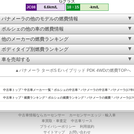
Gクラス
JC08
6.6km/L
10・15
-km/L
パナメーラの他のモデルの燃費情報
ポルシェの他の車の燃費情報
他のメーカーの燃費ランキング
ボディタイプ別燃費ランキング
車を売却する
▲パナメーラ ターボS Eハイブリッド PDK 4WDの燃費TOPへ
中古車トップ
中古車メーカー一覧
ポルシェの中古車
パナメーラの中古車
パナメーラ(17年
中古車トップ
燃費ランキング
ポルシェの燃費ランキング
パナメーラの燃費
パナメーラ(17
中古車情報ならカーセンサー
カーセンサーエッジ・輸入車
車買取・車査定
中古車リース
プライバシーポリシー
利用規約
サイトマップ
お問い合わせ