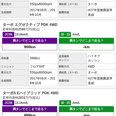
550ps/6000rpm
ターボ
最大出力
過給器（ターボ）
2017年06月～201
H27年度燃費基準
生産期間
燃費性能
8年10月
達成
ターボ エグゼクティブ PDK 4WD
新車時価格
2590
万円(税込)
JC08
10.0km/L
10・15
-km/L
満タンでどこまで走る？
満タンでどこまで走る？
900km
-km
ハイオク
使用燃料
3996cc
排気量
エンジン
ガソリン
フロア8AT
4WD
ミッション
駆動方式
550ps/6000rpm
ターボ
最大出力
過給器（ターボ）
2017年06月～201
H27年度燃費基準
生産期間
燃費性能
8年10月
達成
ターボS Eハイブリッド PDK 4WD
新車時価格
2831
万円(税込)
JC08
11.1km/L
10・15
-km/L
満タンでどこまで走る？
満タンでどこまで走る？
888km
-km