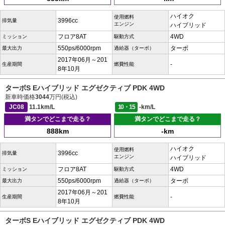
ハイオク
使用燃料
3996cc
排気量
エンジン
ハイブリッド
フロア8AT
4WD
ミッション
駆動方式
550ps/6000rpm
ターボ
最大出力
過給器（ターボ）
2017年06月～201
-
生産期間
燃費性能
8年10月
ターボS Eハイブリッド エグゼクティブ PDK 4WD
新車時価格
3044
万円(税込)
JC08
11.1km/L
10・15
-km/L
満タンでどこまで走る？
満タンでどこまで走る？
888km
-km
ハイオク
使用燃料
3996cc
排気量
エンジン
ハイブリッド
フロア8AT
4WD
ミッション
駆動方式
550ps/6000rpm
ターボ
最大出力
過給器（ターボ）
2017年06月～201
-
生産期間
燃費性能
8年10月
ターボS Eハイブリッド エグゼクティブ PDK 4WD