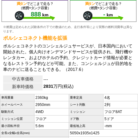
満タン
でどこまで走る？
満タン
でどこまで走る？
（燃費×タンク容量）
（燃費×タンク容量）
888
-
km
km
※燃費は定められた試験条件の下での数値のため、走行条件等により実際の燃料消費率は異な
ります。
ポルシェコネクト機能を拡張
ポルシェコネクトのコンシェルジュサービスが、日本国内において
開始された。個人向けオンデマンドサービスが提供され、飛行機や
レンタカー、およびホテルの予約、クレジットカード情報が必要と
なるレストラン予約などが可能。また、コンシェルジュが目的地を
車のナビに送ることもできる。（2017.6）
中古車価格
---
2831
万円(税込)
新車時価格
2360kg
4名
車両重量
乗車定員
2950mm
2列
ホイールベース
シート列数
4WD
フロア8AT
駆動方式
ミッション
フロア
5ドア
ミッション位置
ドア数
5.6m
-mm
最小回転半径
最低地上高
5050x1935x1425
全長x全幅x全高(mm)