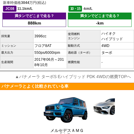
新車時価格
3044
万円(税込)
JC08
11.1km/L
10・15
-km/L
満タンでどこまで走る？
満タンでどこまで走る？
888km
-km
ハイオク
使用燃料
3996cc
排気量
エンジン
ハイブリッド
フロア8AT
4WD
ミッション
駆動方式
550ps/6000rpm
ターボ
最大出力
過給器（ターボ）
2017年06月～201
-
生産期間
燃費性能
8年10月
▲パナメーラ ターボS Eハイブリッド PDK 4WDの燃費TOPへ
パナメーラとよく比較されている車
メルセデスＡＭＧ