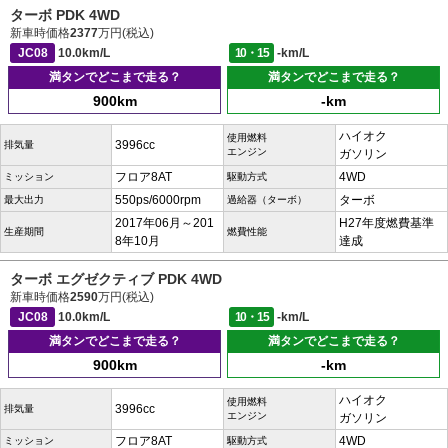
ターボ PDK 4WD
新車時価格
2377
万円(税込)
JC08
10.0km/L
10・15
-km/L
満タンでどこまで走る？
満タンでどこまで走る？
900km
-km
ハイオク
使用燃料
3996cc
排気量
エンジン
ガソリン
フロア8AT
4WD
ミッション
駆動方式
550ps/6000rpm
ターボ
最大出力
過給器（ターボ）
2017年06月～201
H27年度燃費基準
生産期間
燃費性能
8年10月
達成
ターボ エグゼクティブ PDK 4WD
新車時価格
2590
万円(税込)
JC08
10.0km/L
10・15
-km/L
満タンでどこまで走る？
満タンでどこまで走る？
900km
-km
ハイオク
使用燃料
3996cc
排気量
エンジン
ガソリン
フロア8AT
4WD
ミッション
駆動方式