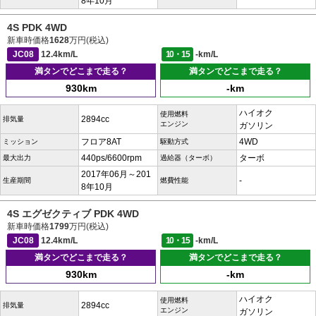
8年10月
4S PDK 4WD
新車時価格
1628
万円(税込)
JC08
12.4km/L
10・15
-km/L
満タンでどこまで走る？
満タンでどこまで走る？
930km
-km
ハイオク
使用燃料
2894cc
排気量
エンジン
ガソリン
フロア8AT
4WD
ミッション
駆動方式
440ps/6600rpm
ターボ
最大出力
過給器（ターボ）
2017年06月～201
-
生産期間
燃費性能
8年10月
4S エグゼクティブ PDK 4WD
新車時価格
1799
万円(税込)
JC08
12.4km/L
10・15
-km/L
満タンでどこまで走る？
満タンでどこまで走る？
930km
-km
ハイオク
使用燃料
2894cc
排気量
エンジン
ガソリン