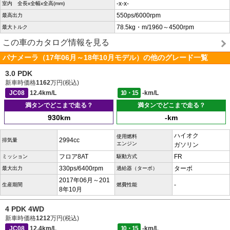
-x-x-
室内 全長x全幅x全高(mm)
550ps/6000rpm
最高出力
78.5kg・m/1960～4500rpm
最大トルク
この車のカタログ情報を見る
パナメーラ（17年06月～18年10月モデル）の他のグレード一覧
3.0 PDK
新車時価格
1162
万円(税込)
JC08
12.4km/L
10・15
-km/L
満タンでどこまで走る？
満タンでどこまで走る？
930km
-km
ハイオク
使用燃料
2994cc
排気量
エンジン
ガソリン
フロア8AT
FR
ミッション
駆動方式
330ps/6400rpm
ターボ
最大出力
過給器（ターボ）
2017年06月～201
-
生産期間
燃費性能
8年10月
4 PDK 4WD
新車時価格
1212
万円(税込)
JC08
12.4km/L
10・15
-km/L