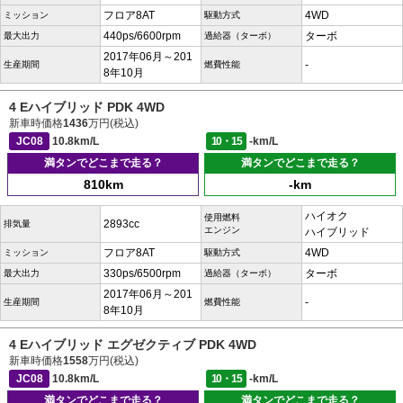
フロア8AT
4WD
ミッション
駆動方式
440ps/6600rpm
ターボ
最大出力
過給器（ターボ）
2017年06月～201
-
生産期間
燃費性能
8年10月
4 Eハイブリッド PDK 4WD
新車時価格
1436
万円(税込)
JC08
10.8km/L
10・15
-km/L
満タンでどこまで走る？
満タンでどこまで走る？
810km
-km
ハイオク
使用燃料
2893cc
排気量
エンジン
ハイブリッド
フロア8AT
4WD
ミッション
駆動方式
330ps/6500rpm
ターボ
最大出力
過給器（ターボ）
2017年06月～201
-
生産期間
燃費性能
8年10月
4 Eハイブリッド エグゼクティブ PDK 4WD
新車時価格
1558
万円(税込)
JC08
10.8km/L
10・15
-km/L
満タンでどこまで走る？
満タンでどこまで走る？