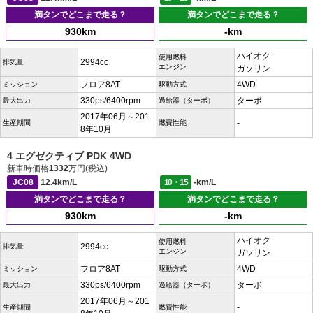
満タンでどこまで走る？
満タンでどこまで走る？
930km
-km
ハイオク
使用燃料
2994cc
排気量
エンジン
ガソリン
フロア8AT
4WD
ミッション
駆動方式
330ps/6400rpm
ターボ
最大出力
過給器（ターボ）
2017年06月～201
-
生産期間
燃費性能
8年10月
4 エグゼクティブ PDK 4WD
新車時価格
1332
万円(税込)
JC08
12.4km/L
10・15
-km/L
満タンでどこまで走る？
満タンでどこまで走る？
930km
-km
ハイオク
使用燃料
2994cc
排気量
エンジン
ガソリン
フロア8AT
4WD
ミッション
駆動方式
330ps/6400rpm
ターボ
最大出力
過給器（ターボ）
2017年06月～201
-
生産期間
燃費性能