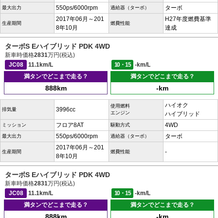
550ps/6000rpm
ターボ
最大出力
過給器（ターボ）
2017年06月～201
H27年度燃費基準
生産期間
燃費性能
8年10月
達成
ターボS Eハイブリッド PDK 4WD
新車時価格
2831
万円(税込)
JC08
11.1km/L
10・15
-km/L
満タンでどこまで走る？
満タンでどこまで走る？
888km
-km
ハイオク
使用燃料
3996cc
排気量
エンジン
ハイブリッド
フロア8AT
4WD
ミッション
駆動方式
550ps/6000rpm
ターボ
最大出力
過給器（ターボ）
2017年06月～201
-
生産期間
燃費性能
8年10月
ターボS Eハイブリッド PDK 4WD
新車時価格
2831
万円(税込)
JC08
11.1km/L
10・15
-km/L
満タンでどこまで走る？
満タンでどこまで走る？
888km
-km