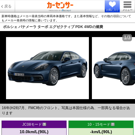
戻る
お気に入り
メニュー
新車時価格はメーカー発表当時の車両本体価格です。また基本情報など、その他の項目について
もメーカー発表時の情報に基いています。
ポルシェ パナメーラ ターボ エグゼクティブ PDK 4WDの燃費
1/3
16年(H28)7月、FMC時のフロント。写真は本国仕様の為、一部異なる場合があ
ります
JC08モード
10・15モード
10.0km/L(90L)
-km/L(90L)