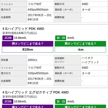
フロア8AT
4WD
ミッション
駆動方式
440ps/6600rpm
ターボ
最大出力
過給器（ターボ）
2017年06月～201
-
生産期間
燃費性能
8年10月
4 Eハイブリッド PDK 4WD
新車時価格
1436
万円(税込)
JC08
10.8km/L
10・15
-km/L
満タンでどこまで走る？
満タンでどこまで走る？
810km
-km
ハイオク
使用燃料
2893cc
排気量
エンジン
ハイブリッド
フロア8AT
4WD
ミッション
駆動方式
330ps/6500rpm
ターボ
最大出力
過給器（ターボ）
2017年06月～201
-
生産期間
燃費性能
8年10月
4 Eハイブリッド エグゼクティブ PDK 4WD
新車時価格
1558
万円(税込)
JC08
10.8km/L
10・15
-km/L
満タンでどこまで走る？
満タンでどこまで走る？