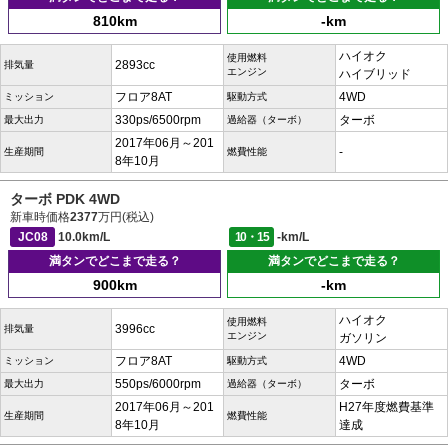
810km
-km
ハイオク
使用燃料
2893cc
排気量
エンジン
ハイブリッド
フロア8AT
4WD
ミッション
駆動方式
330ps/6500rpm
ターボ
最大出力
過給器（ターボ）
2017年06月～201
-
生産期間
燃費性能
8年10月
ターボ PDK 4WD
新車時価格
2377
万円(税込)
JC08
10.0km/L
10・15
-km/L
満タンでどこまで走る？
満タンでどこまで走る？
900km
-km
ハイオク
使用燃料
3996cc
排気量
エンジン
ガソリン
フロア8AT
4WD
ミッション
駆動方式
550ps/6000rpm
ターボ
最大出力
過給器（ターボ）
2017年06月～201
H27年度燃費基準
生産期間
燃費性能
8年10月
達成