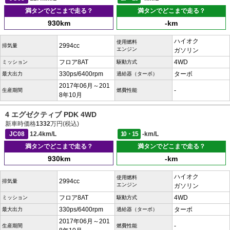
満タンでどこまで走る？
満タンでどこまで走る？
930km
-km
ハイオク
使用燃料
2994cc
排気量
エンジン
ガソリン
フロア8AT
4WD
ミッション
駆動方式
330ps/6400rpm
ターボ
最大出力
過給器（ターボ）
2017年06月～201
-
生産期間
燃費性能
8年10月
4 エグゼクティブ PDK 4WD
新車時価格
1332
万円(税込)
JC08
12.4km/L
10・15
-km/L
満タンでどこまで走る？
満タンでどこまで走る？
930km
-km
ハイオク
使用燃料
2994cc
排気量
エンジン
ガソリン
フロア8AT
4WD
ミッション
駆動方式
330ps/6400rpm
ターボ
最大出力
過給器（ターボ）
2017年06月～201
-
生産期間
燃費性能