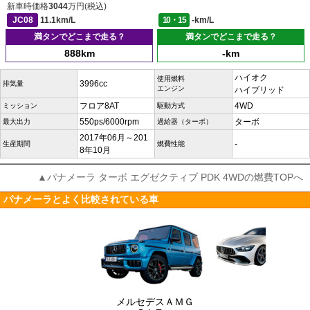
新車時価格
3044
万円(税込)
JC08
11.1km/L
10・15
-km/L
満タンでどこまで走る？
満タンでどこまで走る？
888km
-km
ハイオク
使用燃料
3996cc
排気量
エンジン
ハイブリッド
フロア8AT
4WD
ミッション
駆動方式
550ps/6000rpm
ターボ
最大出力
過給器（ターボ）
2017年06月～201
-
生産期間
燃費性能
8年10月
▲パナメーラ ターボ エグゼクティブ PDK 4WDの燃費TOPへ
パナメーラとよく比較されている車
メルセデスＡＭＧ