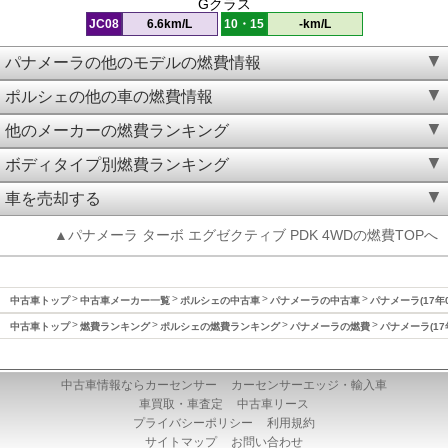
Gクラス
JC08
6.6km/L
10・15
-km/L
パナメーラの他のモデルの燃費情報
ポルシェの他の車の燃費情報
他のメーカーの燃費ランキング
ボディタイプ別燃費ランキング
車を売却する
▲パナメーラ ターボ エグゼクティブ PDK 4WDの燃費TOPへ
中古車トップ
中古車メーカー一覧
ポルシェの中古車
パナメーラの中古車
パナメーラ(17年
中古車トップ
燃費ランキング
ポルシェの燃費ランキング
パナメーラの燃費
パナメーラ(17
中古車情報ならカーセンサー
カーセンサーエッジ・輸入車
車買取・車査定
中古車リース
プライバシーポリシー
利用規約
サイトマップ
お問い合わせ