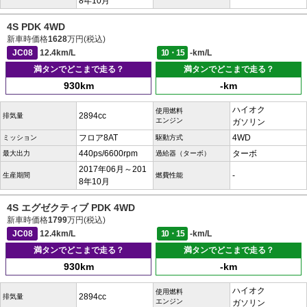
8年10月
4S PDK 4WD
新車時価格
1628
万円(税込)
JC08
12.4km/L
10・15
-km/L
満タンでどこまで走る？
満タンでどこまで走る？
930km
-km
ハイオク
使用燃料
2894cc
排気量
エンジン
ガソリン
フロア8AT
4WD
ミッション
駆動方式
440ps/6600rpm
ターボ
最大出力
過給器（ターボ）
2017年06月～201
-
生産期間
燃費性能
8年10月
4S エグゼクティブ PDK 4WD
新車時価格
1799
万円(税込)
JC08
12.4km/L
10・15
-km/L
満タンでどこまで走る？
満タンでどこまで走る？
930km
-km
ハイオク
使用燃料
2894cc
排気量
エンジン
ガソリン