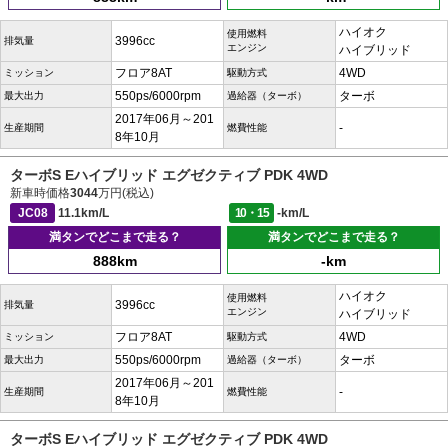
ハイオク
使用燃料
3996cc
排気量
エンジン
ハイブリッド
フロア8AT
4WD
ミッション
駆動方式
550ps/6000rpm
ターボ
最大出力
過給器（ターボ）
2017年06月～201
-
生産期間
燃費性能
8年10月
ターボS Eハイブリッド エグゼクティブ PDK 4WD
新車時価格
3044
万円(税込)
JC08
11.1km/L
10・15
-km/L
満タンでどこまで走る？
満タンでどこまで走る？
888km
-km
ハイオク
使用燃料
3996cc
排気量
エンジン
ハイブリッド
フロア8AT
4WD
ミッション
駆動方式
550ps/6000rpm
ターボ
最大出力
過給器（ターボ）
2017年06月～201
-
生産期間
燃費性能
8年10月
ターボS Eハイブリッド エグゼクティブ PDK 4WD