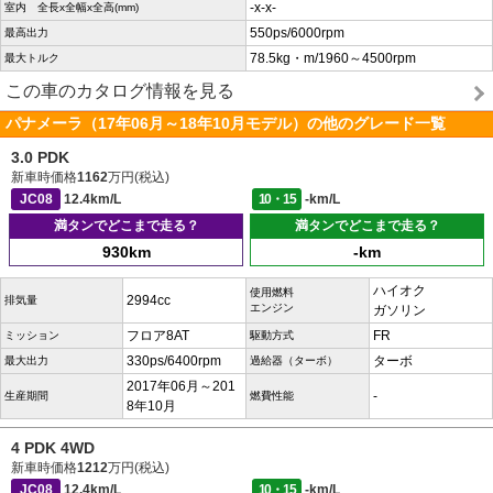
-x-x-
室内 全長x全幅x全高(mm)
550ps/6000rpm
最高出力
78.5kg・m/1960～4500rpm
最大トルク
この車のカタログ情報を見る
パナメーラ（17年06月～18年10月モデル）の他のグレード一覧
3.0 PDK
新車時価格
1162
万円(税込)
JC08
12.4km/L
10・15
-km/L
満タンでどこまで走る？
満タンでどこまで走る？
930km
-km
ハイオク
使用燃料
2994cc
排気量
エンジン
ガソリン
フロア8AT
FR
ミッション
駆動方式
330ps/6400rpm
ターボ
最大出力
過給器（ターボ）
2017年06月～201
-
生産期間
燃費性能
8年10月
4 PDK 4WD
新車時価格
1212
万円(税込)
JC08
12.4km/L
10・15
-km/L