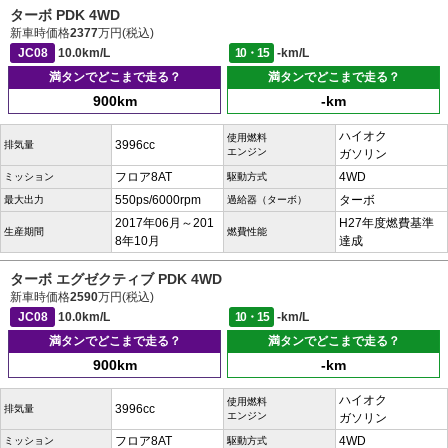
ターボ PDK 4WD
新車時価格
2377
万円(税込)
JC08
10.0km/L
10・15
-km/L
満タンでどこまで走る？
満タンでどこまで走る？
900km
-km
ハイオク
使用燃料
3996cc
排気量
エンジン
ガソリン
フロア8AT
4WD
ミッション
駆動方式
550ps/6000rpm
ターボ
最大出力
過給器（ターボ）
2017年06月～201
H27年度燃費基準
生産期間
燃費性能
8年10月
達成
ターボ エグゼクティブ PDK 4WD
新車時価格
2590
万円(税込)
JC08
10.0km/L
10・15
-km/L
満タンでどこまで走る？
満タンでどこまで走る？
900km
-km
ハイオク
使用燃料
3996cc
排気量
エンジン
ガソリン
フロア8AT
4WD
ミッション
駆動方式