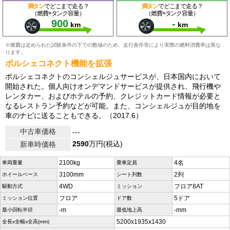
満タン
でどこまで走る？
満タン
でどこまで走る？
（燃費×タンク容量）
（燃費×タンク容量）
900
-
km
km
※燃費は定められた試験条件の下での数値のため、走行条件等により実際の燃料消費率は異な
ります。
ポルシェコネクト機能を拡張
ポルシェコネクトのコンシェルジュサービスが、日本国内において
開始された。個人向けオンデマンドサービスが提供され、飛行機や
レンタカー、およびホテルの予約、クレジットカード情報が必要と
なるレストラン予約などが可能。また、コンシェルジュが目的地を
車のナビに送ることもできる。（2017.6）
中古車価格
---
2590
万円(税込)
新車時価格
2100kg
4名
車両重量
乗車定員
3100mm
2列
ホイールベース
シート列数
4WD
フロア8AT
駆動方式
ミッション
フロア
5ドア
ミッション位置
ドア数
-m
-mm
最小回転半径
最低地上高
5200x1935x1430
全長x全幅x全高(mm)