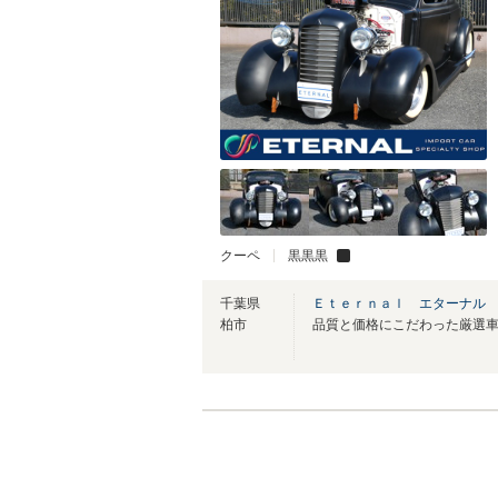
クーペ
黒黒黒
千葉県
Ｅｔｅｒｎａｌ エターナル
柏市