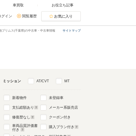
車買取
お役立ち記事
ログイン
閲覧履歴
お気に入り
他プリムス(千葉県)の中古車・中古車情報
サイトマップ
ミッション
AT/CVT
MT
新着物件
未登録車
支払総額あり
メーカー系販売店
修復歴なし
クーポン付き
車両品質評価書
購入プラン付き
付き