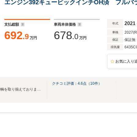
エンジン392キュービックインチOH済 フルバ
プピストン ミッションOH クラッチ交換 ラ
9インチ チョップTOP
2021
年式
支払総額
車両本体価格
692
678
2027(
車検
.9
.0
万円
万円
保証無
保証
6435C
排気量
お気に入り
クチコミ評価：
4.6
点（
10
件）
品質と価格にこだわった厳選車輌を取り揃えております！