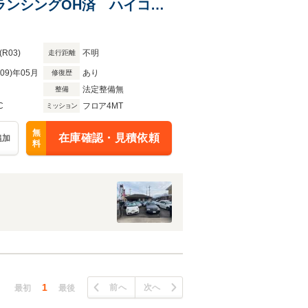
ランシングOH済 ハイコン
ジエターOH デフフォード
(R03)
不明
走行距離
R09)年05月
あり
修復歴
法定整備無
整備
C
フロア4MT
ミッション
無
在庫確認・見積依頼
追加
料
1
前へ
次へ
最初
最後