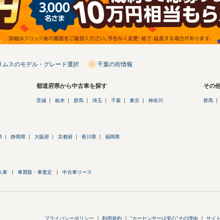
リムスのモデル・グレード選択
千葉の街情報
都道府県から中古車を探す
その
茨城
栃木
群馬
埼玉
千葉
東京
神奈川
群馬
県
静岡県
大阪府
京都府
香川県
福岡県
入車
車買取・車査定
中古車リース
プライバシーポリシー
利用規約
"カーセンサーは安心"その理由
サイ