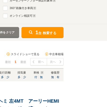
カーセンサーアフター保証対象車
360
°画像付き車両
オンライン相談可
1
条件をクリア
台 検索する
スライドショーで見る
中古車相場
1
前へ
次へ
最初
最後
走行距離
排気量
車検
修復歴
多
少
多
少
付
無
無
有
 左4MT アーリーHEMI