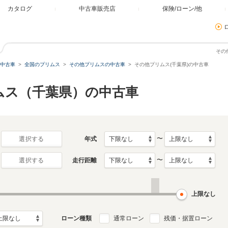
カタログ
中古車販売店
保険/ローン/他
その
中古車
全国のプリムス
その他プリムスの中古車
その他プリムス(千葉県)の中古車
ムス（千葉県）の中古車
〜
年式
選択する
〜
走行距離
選択する
上限なし
ローン種類
通常ローン
残価・据置ローン