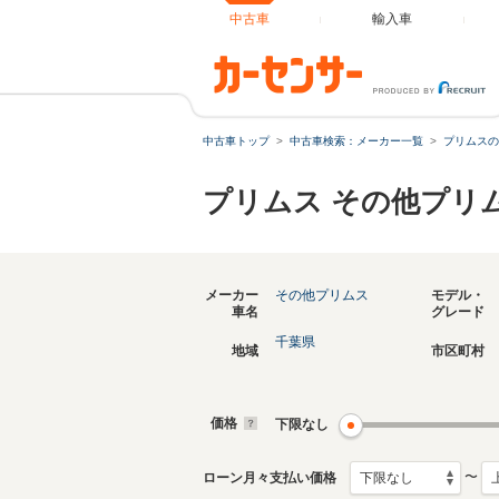
中古車
輸入車
中古車トップ
中古車検索：メーカー一覧
プリムスの
プリムス その他プリ
メーカー
その他プリムス
モデル・
車名
グレード
千葉県
地域
市区町村
価格
下限なし
〜
ローン月々支払い価格