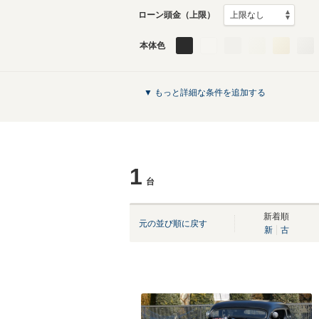
ローン頭金（上限）
本体色
▼ もっと詳細な条件を追加する
1
台
新着順
元の並び順に戻す
新
古