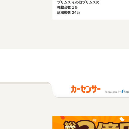
プリムス その他プリムスの
1
掲載台数
台
24
総掲載数
台