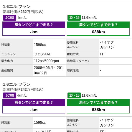
1.6エル フラン
新車時価格
232
万円(税込)
JC08
-km/L
10・15
11.6km/L
満タンでどこまで走る？
満タンでどこまで走る？
-km
638km
ハイオク
使用燃料
1598cc
排気量
エンジン
ガソリン
フロア4AT
FF
ミッション
駆動方式
112ps/6000rpm
-
最大出力
過給器（ターボ）
2008年06月～201
-
生産期間
燃費性能
0年02月
1.6エル フラン
新車時価格
242
万円(税込)
JC08
-km/L
10・15
11.6km/L
満タンでどこまで走る？
満タンでどこまで走る？
-km
638km
ハイオク
使用燃料
1598cc
排気量
エンジン
ガソリン
ミッション
駆動方式