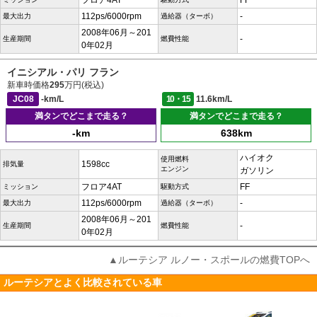
フロア4AT
FF
112ps/6000rpm
-
最大出力
過給器（ターボ）
2008年06月～201
-
生産期間
燃費性能
0年02月
イニシアル・パリ フラン
新車時価格
295
万円(税込)
JC08
-km/L
10・15
11.6km/L
満タンでどこまで走る？
満タンでどこまで走る？
-km
638km
ハイオク
使用燃料
1598cc
排気量
エンジン
ガソリン
フロア4AT
FF
ミッション
駆動方式
112ps/6000rpm
-
最大出力
過給器（ターボ）
2008年06月～201
-
生産期間
燃費性能
0年02月
▲ルーテシア ルノー・スポールの燃費TOPへ
ルーテシアとよく比較されている車