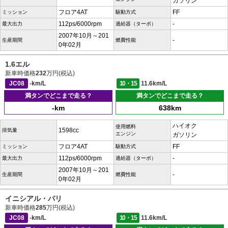
ガソリン
フロア4AT
FF
ミッション
駆動方式
112ps/6000rpm
-
最大出力
過給器（ターボ）
2007年10月～201
-
生産期間
燃費性能
0年02月
1.6エル
新車時価格
232
万円(税込)
JC08
-km/L
10・15
11.6km/L
満タンでどこまで走る？
満タンでどこまで走る？
-km
638km
ハイオク
使用燃料
1598cc
排気量
エンジン
ガソリン
フロア4AT
FF
ミッション
駆動方式
112ps/6000rpm
-
最大出力
過給器（ターボ）
2007年10月～201
-
生産期間
燃費性能
0年02月
イニシアル・パリ
新車時価格
285
万円(税込)
JC08
-km/L
10・15
11.6km/L