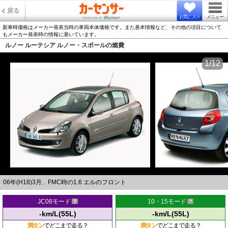
戻る
お気に入り
メニュー
新車時価格はメーカー発表当時の車両本体価格です。また基本情報など、その他の項目について
もメーカー発表時の情報に基いています。
ルノー ルーテシア ルノー・スポールの燃費
1/12
06年(H18)3月、FMC時の1.6 エルのフロント
JC08モード
10・15モード
-km/L(55L)
-km/L(55L)
満タン
でどこまで走る？
満タン
でどこまで走る？