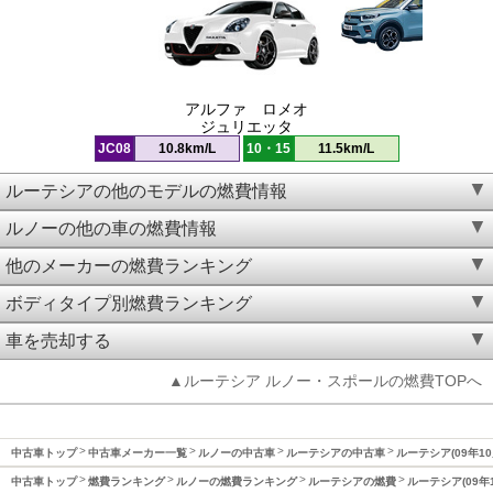
アルファ ロメオ
ジュリエッタ
JC08
10.8km/L
10・15
11.5km/L
ルーテシアの他のモデルの燃費情報
ルノーの他の車の燃費情報
他のメーカーの燃費ランキング
ボディタイプ別燃費ランキング
車を売却する
▲ルーテシア ルノー・スポールの燃費TOPへ
中古車トップ
中古車メーカー一覧
ルノーの中古車
ルーテシアの中古車
ルーテシア(09年10
中古車トップ
燃費ランキング
ルノーの燃費ランキング
ルーテシアの燃費
ルーテシア(09年