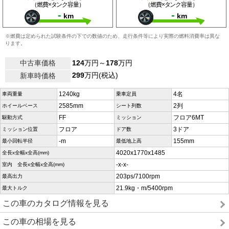
（燃費×タンク容量）
（燃費×タンク容量）
-
-
km
km
※燃費は定められた試験条件の下での数値のため、走行条件等により実際の燃料消費率は異な
ります。
中古車価格
124
万円～
178
万円
299
万円(税込)
新車時価格
1240kg
4名
車両重量
乗車定員
2585mm
2列
ホイールベース
シート列数
FF
フロア6MT
駆動方式
ミッション
フロア
3ドア
ミッション位置
ドア数
-m
155mm
最小回転半径
最低地上高
4020x1770x1485
全長x全幅x全高(mm)
-x-x-
室内 全長x全幅x全高(mm)
203ps/7100rpm
最高出力
21.9kg・m/5400rpm
最大トルク
この車のカタログ情報を見る
この車の相場を見る