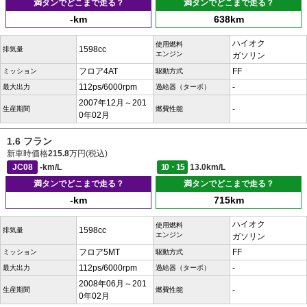
満タンでどこまで走る？
満タンでどこまで走る？
-km
638km
ハイオク
使用燃料
1598cc
排気量
エンジン
ガソリン
フロア4AT
FF
ミッション
駆動方式
112ps/6000rpm
-
最大出力
過給器（ターボ）
2007年12月～201
-
生産期間
燃費性能
0年02月
1.6 フラン
新車時価格
215.8
万円(税込)
JC08
-km/L
10・15
13.0km/L
満タンでどこまで走る？
満タンでどこまで走る？
-km
715km
ハイオク
使用燃料
1598cc
排気量
エンジン
ガソリン
フロア5MT
FF
ミッション
駆動方式
112ps/6000rpm
-
最大出力
過給器（ターボ）
2008年06月～201
-
生産期間
燃費性能
0年02月