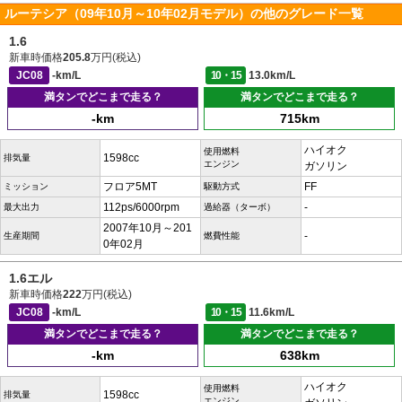
ルーテシア（09年10月～10年02月モデル）の他のグレード一覧
1.6
新車時価格
205.8
万円(税込)
JC08
-km/L
10・15
13.0km/L
満タンでどこまで走る？
満タンでどこまで走る？
-km
715km
ハイオク
使用燃料
1598cc
排気量
エンジン
ガソリン
フロア5MT
FF
ミッション
駆動方式
112ps/6000rpm
-
最大出力
過給器（ターボ）
2007年10月～201
-
生産期間
燃費性能
0年02月
1.6エル
新車時価格
222
万円(税込)
JC08
-km/L
10・15
11.6km/L
満タンでどこまで走る？
満タンでどこまで走る？
-km
638km
ハイオク
使用燃料
1598cc
排気量
エンジン