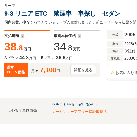
サーブ
9-3 リニア ETC 禁煙車 車探し セダン
国内台数が少なくってきているサーブ入庫致しました。前ユーザーから状態を聞
2005
年式
支払総額
車両本体価格
38
34
2028(
車検
.8
.8
万円
万円
保証付
保証
44.3
39.9
A
プラン
B
プラン
万円
万円
2000C
排気量
通常
7,100
詳細を見る
月々
円
ローン価格
お気に入り
クチコミ評価：
5
点（
53
件）
店！ 安心安全車両販売！
カーセンサーアフター保証取扱店