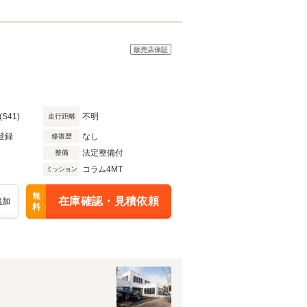
販売店保証
(S41)
不明
走行距離
登録
なし
修復歴
法定整備付
整備
コラム4MT
ミッション
無
在庫確認・見積依頼
追加
料