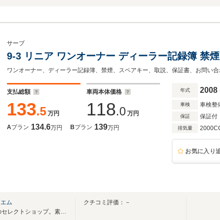
サーブ
9-3 リニア ワンオーナー ディーラー記録簿 禁煙
ワンオーナー、ディーラー記録簿、禁煙、スペアキー、取説、保証書、お問い合わせは
2008
年式
支払総額
車両本体価格
133
118
車検整
車検
.5
.0
万円
万円
保証付
保証
134.6
139
A
プラン
B
プラン
万円
万円
2000C
排気量
お気に入り
ドエム
クチコミ評価：－
創業25年「輸入車」「旧車」のセレクトショップ。素敵な CAR LIFE をお届けします♪