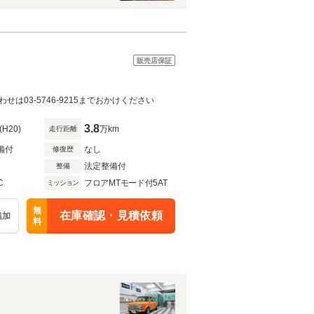
販売店保証
03-5746-9215までおかけください
3.8
(H20)
万km
走行距離
備付
なし
修復歴
法定整備付
整備
C
フロアMTモード付5AT
ミッション
無
在庫確認・見積依頼
追加
料