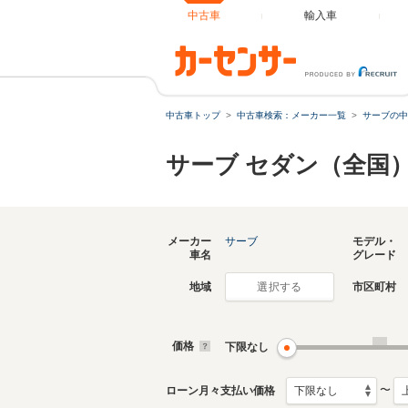
中古車
輸入車
中古車トップ
中古車検索：メーカー一覧
サーブの中
サーブ セダン（全国
メーカー
サーブ
モデル・
車名
グレード
地域
市区町村
選択する
価格
下限なし
〜
ローン月々支払い価格