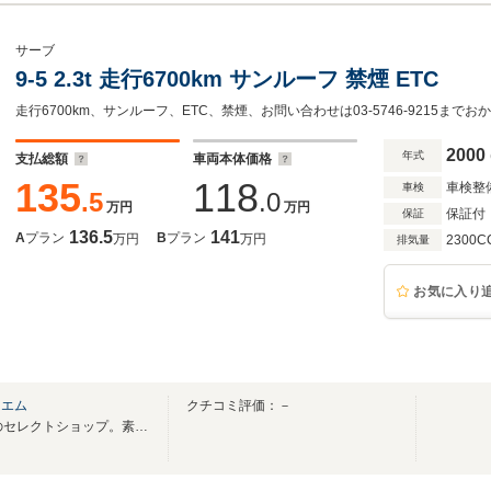
サーブ
9-5 2.3t 走行6700km サンルーフ 禁煙 ETC
走行6700km、サンルーフ、ETC、禁煙、お問い合わせは03-5746-9215まで
2000
年式
支払総額
車両本体価格
135
118
車検整
車検
.5
.0
万円
万円
保証付
保証
136.5
141
A
プラン
B
プラン
万円
万円
2300C
排気量
お気に入り
ドエム
クチコミ評価：－
創業25年「輸入車」「旧車」のセレクトショップ。素敵な CAR LIFE をお届けします♪