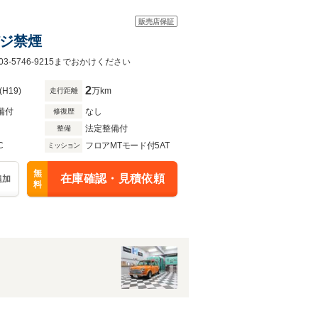
販売店保証
デジ禁煙
5746-9215までおかけください
2
(H19)
万km
走行距離
備付
なし
修復歴
法定整備付
整備
C
フロアMTモード付5AT
ミッション
無
在庫確認・見積依頼
追加
料