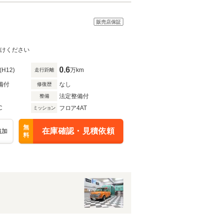
販売店保証
おかけください
0.6
(H12)
万km
走行距離
備付
なし
修復歴
法定整備付
整備
C
フロア4AT
ミッション
無
在庫確認・見積依頼
追加
料