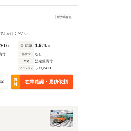
販売店保証
までおかけください
1.9
(H13)
万km
走行距離
備付
なし
修復歴
法定整備付
整備
C
フロア4AT
ミッション
無
在庫確認・見積依頼
追加
料