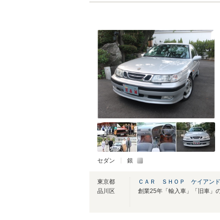
セダン
銀
東京都
ＣＡＲ ＳＨＯＰ ケイアン
品川区