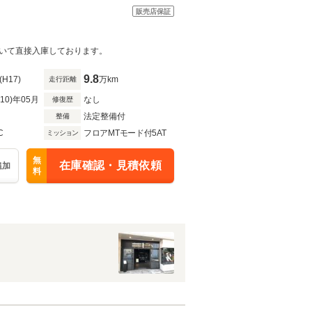
販売店保証
いて直接入庫しております。
9.8
(H17)
万km
走行距離
R10)年05月
なし
修復歴
法定整備付
整備
C
フロアMTモード付5AT
ミッション
無
在庫確認・見積依頼
追加
料