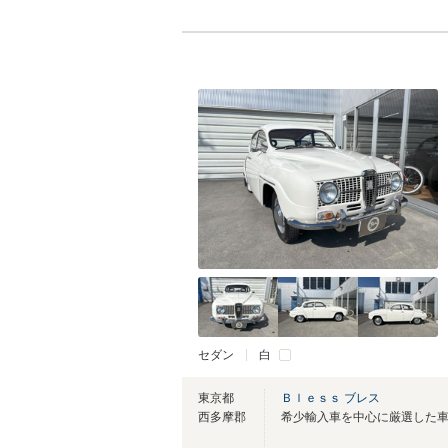
セダン
白
東京都
Ｂｌｅｓｓ ブレス
西多摩郡
希少輸入車を中心に厳選した