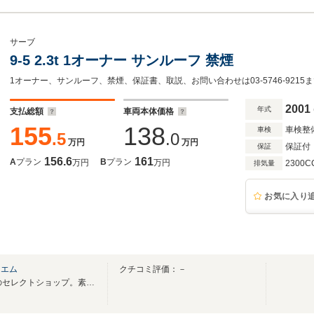
サーブ
9-5 2.3t 1オーナー サンルーフ 禁煙
1オーナー、サンルーフ、禁煙、保証書、取説、お問い合わせは03-5746-9215
2001
年式
支払総額
車両本体価格
155
138
車検整
車検
.5
.0
万円
万円
保証付
保証
156.6
161
A
プラン
B
プラン
万円
万円
2300C
排気量
お気に入り
ドエム
クチコミ評価：－
創業25年「輸入車」「旧車」のセレクトショップ。素敵な CAR LIFE をお届けします♪