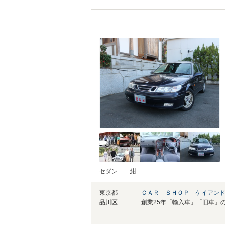
セダン
紺
東京都
ＣＡＲ ＳＨＯＰ ケイアン
品川区