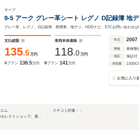
サーブ
9-5 アーク グレー革シート レグノ D記録簿 地
グレー革、レグノ、D記録簿、禁煙車、地デジ、HDDナビ、ETCお問い合わせは03-
2007
年式
支払総額
車両本体価格
135
118
車検整
車検
.5
.0
万円
万円
保証付
保証
136.5
141
A
プラン
B
プラン
万円
万円
2300C
排気量
お気に入り
ドエム
クチコミ評価：－
創業25年「輸入車」「旧車」のセレクトショップ。素敵な CAR LIFE をお届けします♪