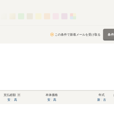
この条件で新着メールを受け取る
条
支払総額
本体価格
年式
安
高
安
高
新
古