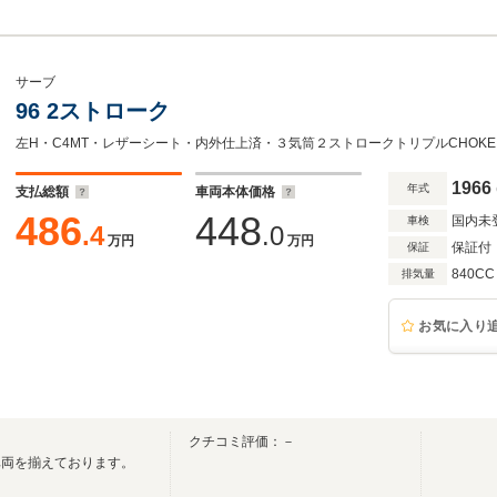
サーブ
96 2ストローク
左H・C4MT・レザーシート・内外仕上済・３気筒２ストロークトリプルCHOKE
1966
年式
支払総額
車両本体価格
486
448
国内未
車検
.4
.0
万円
万円
保証付
保証
840CC
排気量
お気に入り
クチコミ評価：－
車両を揃えております。