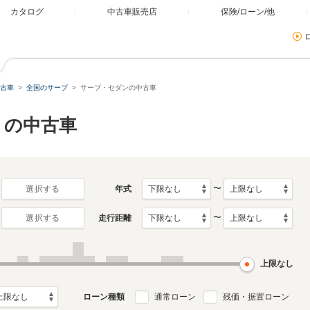
カタログ
中古車販売店
保険/ローン/他
古車
全国のサーブ
サーブ・セダンの中古車
）の中古車
〜
年式
選択する
〜
走行距離
選択する
上限なし
ローン種類
通常ローン
残価・据置ローン