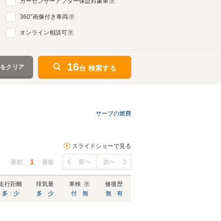
カーセンサーアフター保証対象車
360
°画像付き車両
オンライン相談可
16
件をクリア
台 検索する
サーブの燃費
スライドショーで見る
1
前へ
次へ
最初
最後
走行距離
排気量
車検
修復歴
多
少
多
少
付
無
無
有