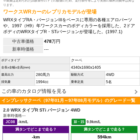
※燃費は定められた試験条件の下での数値のため、走行条件等により実際の燃料消費率は異な
ります。
ワークスWRカーのレプリカモデルが登場
WRXタイプRA・バージョンIIIをベースに専用の各種エアロパーツ
や、1997（H9）年ワークスカーのボディカラーを採用した、2ドア
ボディのWRXタイプR・STiバージョンが登場した。(1997.1)
中古車価格
478
万円
新車時価格
---
クーペ
ボディタイプ
4340x1690x1405
全長x全幅x全高(mm)
280馬力
4WD
最高出力
駆動方式
1994cc
5名
排気量
乗車定員
この車のカタログ情報を見る
インプレッサクーペ（97年01月～97年08月モデル）のグレード一覧
2.0 WRX タイプR STi バージョン 4WD
新車時価格
---
JC08
-km/L
10・15
9.9km/L
満タンでどこまで走る？
満タンでどこまで走る？
-km
594km