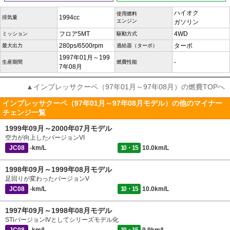
ハイオク
使用燃料
1994cc
排気量
エンジン
ガソリン
フロア5MT
4WD
ミッション
駆動方式
280ps/6500rpm
ターボ
最大出力
過給器（ターボ）
1997年01月～199
-
生産期間
燃費性能
7年08月
▲インプレッサクーペ（97年01月～97年08月）の燃費TOPへ
インプレッサクーペ（97年01月～97年08月モデル）の他のマイナー
チェンジ一覧
1999年09月～2000年07月モデル
空力が向上したバージョンVI
JC08
-km/L
10・15
10.0km/L
1998年09月～1999年08月モデル
足回りが変わったバージョンV
JC08
-km/L
10・15
10.0km/L
1997年09月～1998年08月モデル
STiバージョンIVとしてシリーズモデル化