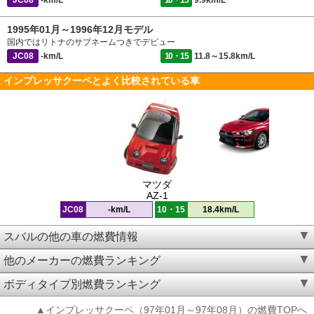
JC08
-km/L
10・15
9.9km/L
1995年01月～1996年12月モデル
国内ではリトナのサブネームつきでデビュー
JC08
-km/L
10・15
11.8～15.8km/L
インプレッサクーペとよく比較されている車
マツダ
AZ-1
JC08
-km/L
10・15
18.4km/L
スバルの他の車の燃費情報
他のメーカーの燃費ランキング
ボディタイプ別燃費ランキング
▲インプレッサクーペ（97年01月～97年08月）の燃費TOPへ