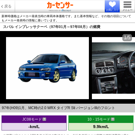
戻る
お気に入り
メニュー
新車時価格はメーカー発表当時の車両本体価格です。また基本情報など、その他の項目について
もメーカー発表時の情報に基いています。
スバル インプレッサクーペ（97年01月～97年08月）の燃費
1/5
97年(H09)1月、MC時の2.0 WRX タイプR Sti バージョンIIIのフロント
JC08モード
10・15モード
-km/L
9.9km/L