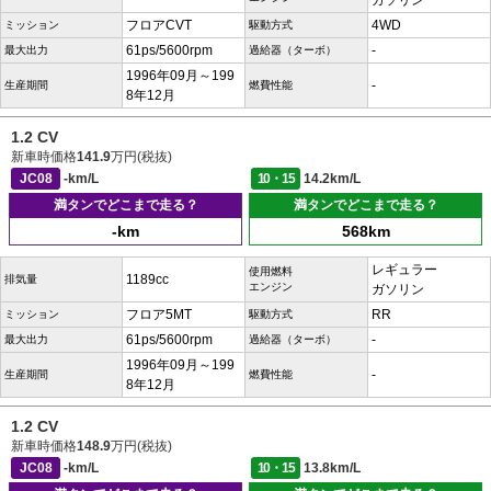
ガソリン
フロアCVT
4WD
ミッション
駆動方式
61ps/5600rpm
-
最大出力
過給器（ターボ）
1996年09月～199
-
生産期間
燃費性能
8年12月
1.2 CV
新車時価格
141.9
万円(税抜)
JC08
-km/L
10・15
14.2km/L
満タンでどこまで走る？
満タンでどこまで走る？
-km
568km
レギュラー
使用燃料
1189cc
排気量
エンジン
ガソリン
フロア5MT
RR
ミッション
駆動方式
61ps/5600rpm
-
最大出力
過給器（ターボ）
1996年09月～199
-
生産期間
燃費性能
8年12月
1.2 CV
新車時価格
148.9
万円(税抜)
JC08
-km/L
10・15
13.8km/L