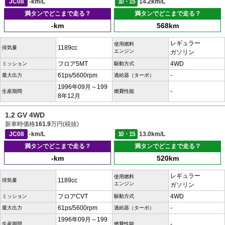
JC08
-km/L
10・15
14.2km/L
満タンでどこまで走る？
満タンでどこまで走る？
-km
568km
レギュラー
使用燃料
1189cc
排気量
エンジン
ガソリン
フロア5MT
4WD
ミッション
駆動方式
61ps/5600rpm
-
最大出力
過給器（ターボ）
1996年09月～199
-
生産期間
燃費性能
8年12月
1.2 GV 4WD
新車時価格
161.9
万円(税抜)
JC08
-km/L
10・15
13.0km/L
満タンでどこまで走る？
満タンでどこまで走る？
-km
520km
レギュラー
使用燃料
1189cc
排気量
エンジン
ガソリン
フロアCVT
4WD
ミッション
駆動方式
61ps/5600rpm
-
最大出力
過給器（ターボ）
1996年09月～199
-
生産期間
燃費性能