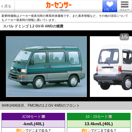
戻る
お気に入り
メニュー
新車時価格はメーカー発表当時の車両本体価格です。また基本情報など、その他の項目について
もメーカー発表時の情報に基いています。
スバル ドミンゴ 1.2 GV-R 4WDの燃費
1/5
94年(H06)6月、FMC時の1.2 GV 4WDのフロント
JC08モード
10・15モード
-km/L(40L)
13.4km/L(40L)
満タン
でどこまで走る？
満タン
でどこまで走る？