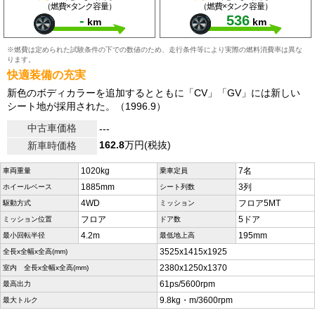
（燃費×タンク容量）
（燃費×タンク容量）
-
536
km
km
※燃費は定められた試験条件の下での数値のため、走行条件等により実際の燃料消費率は異な
ります。
快適装備の充実
新色のボディカラーを追加するとともに「CV」「GV」には新しい
シート地が採用された。（1996.9）
中古車価格
---
162.8
万円(税抜)
新車時価格
1020kg
7名
車両重量
乗車定員
1885mm
3列
ホイールベース
シート列数
4WD
フロア5MT
駆動方式
ミッション
フロア
5ドア
ミッション位置
ドア数
4.2m
195mm
最小回転半径
最低地上高
3525x1415x1925
全長x全幅x全高(mm)
2380x1250x1370
室内 全長x全幅x全高(mm)
61ps/5600rpm
最高出力
9.8kg・m/3600rpm
最大トルク