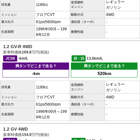
レギュラー
使用燃料
1189cc
排気量
エンジン
ガソリン
フロアCVT
4WD
ミッション
駆動方式
61ps/5600rpm
-
最大出力
過給器（ターボ）
1996年09月～199
-
生産期間
燃費性能
8年12月
1.2 GV-R 4WD
新車時価格
169.8
万円(税抜)
JC08
-km/L
10・15
13.0km/L
満タンでどこまで走る？
満タンでどこまで走る？
-km
520km
レギュラー
使用燃料
1189cc
排気量
エンジン
ガソリン
フロアCVT
4WD
ミッション
駆動方式
61ps/5600rpm
-
最大出力
過給器（ターボ）
1996年09月～199
-
生産期間
燃費性能
8年12月
1.2 GV 4WD
新車時価格
154.9
万円(税抜)