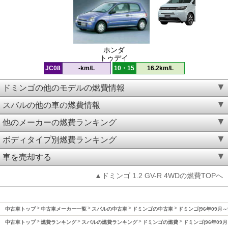
ホンダ
トゥデイ
JC08
-km/L
10・15
16.2km/L
ドミンゴの他のモデルの燃費情報
スバルの他の車の燃費情報
他のメーカーの燃費ランキング
ボディタイプ別燃費ランキング
車を売却する
▲ドミンゴ 1.2 GV-R 4WDの燃費TOPへ
中古車トップ
中古車メーカー一覧
スバルの中古車
ドミンゴの中古車
ドミンゴ(96年09月～
中古車トップ
燃費ランキング
スバルの燃費ランキング
ドミンゴの燃費
ドミンゴ(96年09月