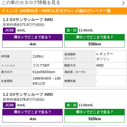
この車のカタログ情報を見る
ドミンゴ（96年09月～98年12月モデル）の他のグレード一覧
1.2 GVサンサンルーフ 4WD
新車時価格
171.9
万円(税抜)
JC08
-km/L
10・15
13.4km/L
満タンでどこまで走る？
満タンでどこまで走る？
-km
536km
レギュラー
使用燃料
1189cc
排気量
エンジン
ガソリン
フロア5MT
4WD
ミッション
駆動方式
61ps/5600rpm
-
最大出力
過給器（ターボ）
1996年09月～199
-
生産期間
燃費性能
8年12月
1.2 GVサンサンルーフ 4WD
新車時価格
178.9
万円(税抜)
JC08
-km/L
10・15
13.0km/L
満タンでどこまで走る？
満タンでどこまで走る？
-km
520km