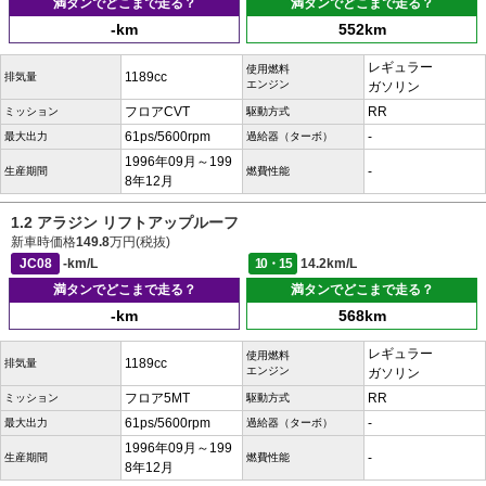
満タンでどこまで走る？
満タンでどこまで走る？
-km
552km
レギュラー
使用燃料
1189cc
排気量
エンジン
ガソリン
フロアCVT
RR
ミッション
駆動方式
61ps/5600rpm
-
最大出力
過給器（ターボ）
1996年09月～199
-
生産期間
燃費性能
8年12月
1.2 アラジン リフトアップルーフ
新車時価格
149.8
万円(税抜)
JC08
-km/L
10・15
14.2km/L
満タンでどこまで走る？
満タンでどこまで走る？
-km
568km
レギュラー
使用燃料
1189cc
排気量
エンジン
ガソリン
フロア5MT
RR
ミッション
駆動方式
61ps/5600rpm
-
最大出力
過給器（ターボ）
1996年09月～199
-
生産期間
燃費性能
8年12月