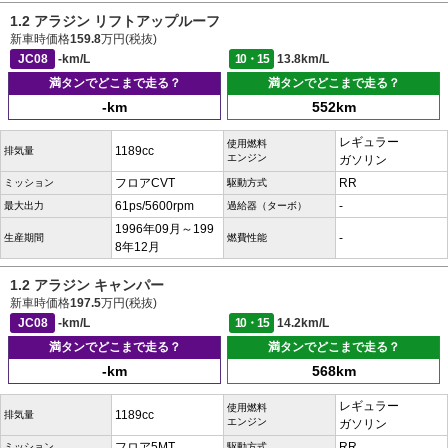
1.2 アラジン リフトアップルーフ
新車時価格
159.8
万円(税抜)
JC08
-km/L
10・15
13.8km/L
満タンでどこまで走る？
満タンでどこまで走る？
-km
552km
レギュラー
使用燃料
1189cc
排気量
エンジン
ガソリン
フロアCVT
RR
ミッション
駆動方式
61ps/5600rpm
-
最大出力
過給器（ターボ）
1996年09月～199
-
生産期間
燃費性能
8年12月
1.2 アラジン キャンパー
新車時価格
197.5
万円(税抜)
JC08
-km/L
10・15
14.2km/L
満タンでどこまで走る？
満タンでどこまで走る？
-km
568km
レギュラー
使用燃料
1189cc
排気量
エンジン
ガソリン
フロア5MT
RR
ミッション
駆動方式