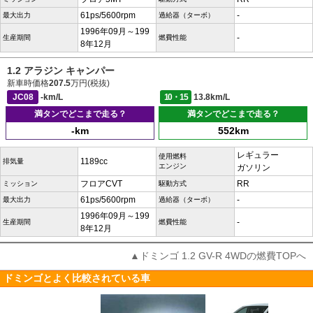
61ps/5600rpm
-
最大出力
過給器（ターボ）
1996年09月～199
-
生産期間
燃費性能
8年12月
1.2 アラジン キャンパー
新車時価格
207.5
万円(税抜)
JC08
-km/L
10・15
13.8km/L
満タンでどこまで走る？
満タンでどこまで走る？
-km
552km
レギュラー
使用燃料
1189cc
排気量
エンジン
ガソリン
フロアCVT
RR
ミッション
駆動方式
61ps/5600rpm
-
最大出力
過給器（ターボ）
1996年09月～199
-
生産期間
燃費性能
8年12月
▲ドミンゴ 1.2 GV-R 4WDの燃費TOPへ
ドミンゴとよく比較されている車