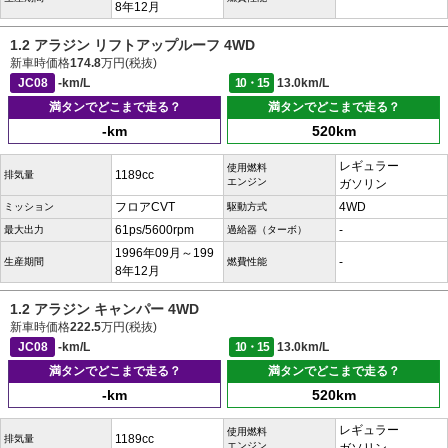
8年12月
1.2 アラジン リフトアップルーフ 4WD
新車時価格
174.8
万円(税抜)
JC08
-km/L
10・15
13.0km/L
満タンでどこまで走る？
満タンでどこまで走る？
-km
520km
レギュラー
使用燃料
1189cc
排気量
エンジン
ガソリン
フロアCVT
4WD
ミッション
駆動方式
61ps/5600rpm
-
最大出力
過給器（ターボ）
1996年09月～199
-
生産期間
燃費性能
8年12月
1.2 アラジン キャンパー 4WD
新車時価格
222.5
万円(税抜)
JC08
-km/L
10・15
13.0km/L
満タンでどこまで走る？
満タンでどこまで走る？
-km
520km
レギュラー
使用燃料
1189cc
排気量
エンジン