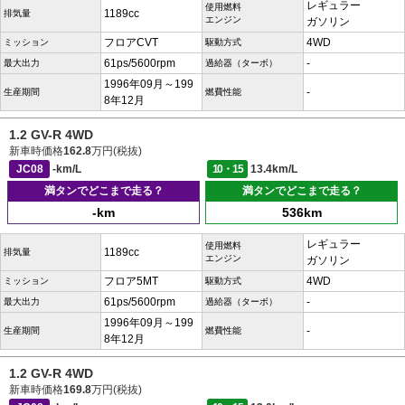
レギュラー
使用燃料
1189cc
排気量
エンジン
ガソリン
フロアCVT
4WD
ミッション
駆動方式
61ps/5600rpm
-
最大出力
過給器（ターボ）
1996年09月～199
-
生産期間
燃費性能
8年12月
1.2 GV-R 4WD
新車時価格
162.8
万円(税抜)
JC08
-km/L
10・15
13.4km/L
満タンでどこまで走る？
満タンでどこまで走る？
-km
536km
レギュラー
使用燃料
1189cc
排気量
エンジン
ガソリン
フロア5MT
4WD
ミッション
駆動方式
61ps/5600rpm
-
最大出力
過給器（ターボ）
1996年09月～199
-
生産期間
燃費性能
8年12月
1.2 GV-R 4WD
新車時価格
169.8
万円(税抜)