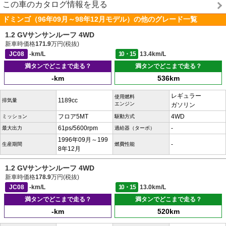
この車のカタログ情報を見る
ドミンゴ（96年09月～98年12月モデル）の他のグレード一覧
1.2 GVサンサンルーフ 4WD
新車時価格
171.9
万円(税抜)
JC08
-km/L
10・15
13.4km/L
満タンでどこまで走る？
満タンでどこまで走る？
-km
536km
レギュラー
使用燃料
1189cc
排気量
エンジン
ガソリン
フロア5MT
4WD
ミッション
駆動方式
61ps/5600rpm
-
最大出力
過給器（ターボ）
1996年09月～199
-
生産期間
燃費性能
8年12月
1.2 GVサンサンルーフ 4WD
新車時価格
178.9
万円(税抜)
JC08
-km/L
10・15
13.0km/L
満タンでどこまで走る？
満タンでどこまで走る？
-km
520km