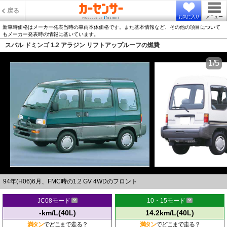
戻る
お気に入り
メニュー
新車時価格はメーカー発表当時の車両本体価格です。また基本情報など、その他の項目について
もメーカー発表時の情報に基いています。
スバル ドミンゴ 1.2 アラジン リフトアップルーフの燃費
1/5
94年(H06)6月、FMC時の1.2 GV 4WDのフロント
JC08モード
10・15モード
-km/L(40L)
14.2km/L(40L)
満タン
でどこまで走る？
満タン
でどこまで走る？