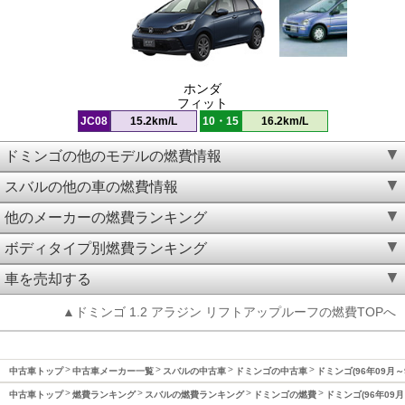
ホンダ
フィット
JC08
15.2km/L
10・15
16.2km/L
ドミンゴの他のモデルの燃費情報
スバルの他の車の燃費情報
他のメーカーの燃費ランキング
ボディタイプ別燃費ランキング
車を売却する
▲ドミンゴ 1.2 アラジン リフトアップルーフの燃費TOPへ
中古車トップ
中古車メーカー一覧
スバルの中古車
ドミンゴの中古車
ドミンゴ(96年09月～
中古車トップ
燃費ランキング
スバルの燃費ランキング
ドミンゴの燃費
ドミンゴ(96年09月