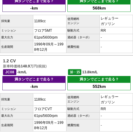
満タンでどこまで走る？
満タンでどこまで走る？
-km
568km
レギュラー
使用燃料
1189cc
排気量
エンジン
ガソリン
フロア5MT
RR
ミッション
駆動方式
61ps/5600rpm
-
最大出力
過給器（ターボ）
1996年09月～199
-
生産期間
燃費性能
8年12月
1.2 CV
新車時価格
148.9
万円(税抜)
JC08
-km/L
10・15
13.8km/L
満タンでどこまで走る？
満タンでどこまで走る？
-km
552km
レギュラー
使用燃料
1189cc
排気量
エンジン
ガソリン
フロアCVT
RR
ミッション
駆動方式
61ps/5600rpm
-
最大出力
過給器（ターボ）
1996年09月～199
-
生産期間
燃費性能
8年12月