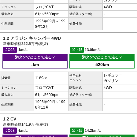
ガソリン
フロアCVT
4WD
ミッション
駆動方式
61ps/5600rpm
-
最大出力
過給器（ターボ）
1996年09月～199
-
生産期間
燃費性能
8年12月
1.2 アラジン キャンパー 4WD
新車時価格
222.5
万円(税抜)
JC08
-km/L
10・15
13.0km/L
満タンでどこまで走る？
満タンでどこまで走る？
-km
520km
レギュラー
使用燃料
1189cc
排気量
エンジン
ガソリン
フロアCVT
4WD
ミッション
駆動方式
61ps/5600rpm
-
最大出力
過給器（ターボ）
1996年09月～199
-
生産期間
燃費性能
8年12月
1.2 CV
新車時価格
141.9
万円(税抜)
JC08
-km/L
10・15
14.2km/L