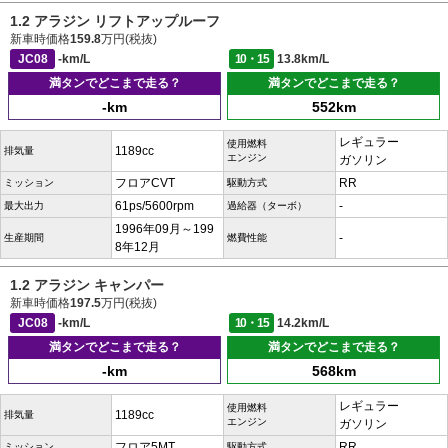
1.2 アラジン リフトアップルーフ
新車時価格
159.8
万円(税抜)
JC08
-km/L
10・15
13.8km/L
満タンでどこまで走る？
満タンでどこまで走る？
-km
552km
レギュラー
使用燃料
1189cc
排気量
エンジン
ガソリン
フロアCVT
RR
ミッション
駆動方式
61ps/5600rpm
-
最大出力
過給器（ターボ）
1996年09月～199
-
生産期間
燃費性能
8年12月
1.2 アラジン キャンパー
新車時価格
197.5
万円(税抜)
JC08
-km/L
10・15
14.2km/L
満タンでどこまで走る？
満タンでどこまで走る？
-km
568km
レギュラー
使用燃料
1189cc
排気量
エンジン
ガソリン
フロア5MT
RR
ミッション
駆動方式