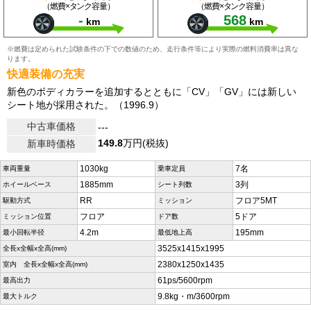
（燃費×タンク容量）
（燃費×タンク容量）
-
568
km
km
※燃費は定められた試験条件の下での数値のため、走行条件等により実際の燃料消費率は異な
ります。
快適装備の充実
新色のボディカラーを追加するとともに「CV」「GV」には新しい
シート地が採用された。（1996.9）
中古車価格
---
149.8
万円(税抜)
新車時価格
1030kg
7名
車両重量
乗車定員
1885mm
3列
ホイールベース
シート列数
RR
フロア5MT
駆動方式
ミッション
フロア
5ドア
ミッション位置
ドア数
4.2m
195mm
最小回転半径
最低地上高
3525x1415x1995
全長x全幅x全高(mm)
2380x1250x1435
室内 全長x全幅x全高(mm)
61ps/5600rpm
最高出力
9.8kg・m/3600rpm
最大トルク