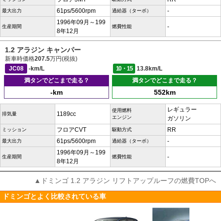
61ps/5600rpm
-
最大出力
過給器（ターボ）
1996年09月～199
-
生産期間
燃費性能
8年12月
1.2 アラジン キャンパー
新車時価格
207.5
万円(税抜)
JC08
-km/L
10・15
13.8km/L
満タンでどこまで走る？
満タンでどこまで走る？
-km
552km
レギュラー
使用燃料
1189cc
排気量
エンジン
ガソリン
フロアCVT
RR
ミッション
駆動方式
61ps/5600rpm
-
最大出力
過給器（ターボ）
1996年09月～199
-
生産期間
燃費性能
8年12月
▲ドミンゴ 1.2 アラジン リフトアップルーフの燃費TOPへ
ドミンゴとよく比較されている車