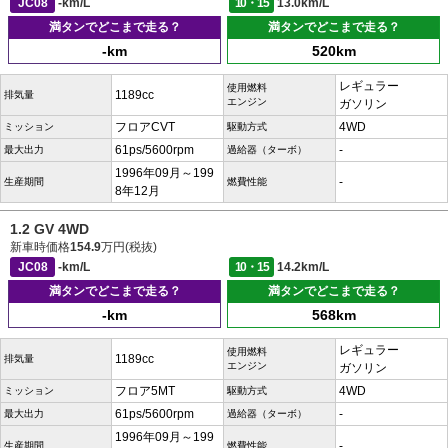
JC08
-km/L
10・15
13.0km/L
満タンでどこまで走る？
満タンでどこまで走る？
-km
520km
レギュラー
使用燃料
1189cc
排気量
エンジン
ガソリン
フロアCVT
4WD
ミッション
駆動方式
61ps/5600rpm
-
最大出力
過給器（ターボ）
1996年09月～199
-
生産期間
燃費性能
8年12月
1.2 GV 4WD
新車時価格
154.9
万円(税抜)
JC08
-km/L
10・15
14.2km/L
満タンでどこまで走る？
満タンでどこまで走る？
-km
568km
レギュラー
使用燃料
1189cc
排気量
エンジン
ガソリン
フロア5MT
4WD
ミッション
駆動方式
61ps/5600rpm
-
最大出力
過給器（ターボ）
1996年09月～199
-
生産期間
燃費性能