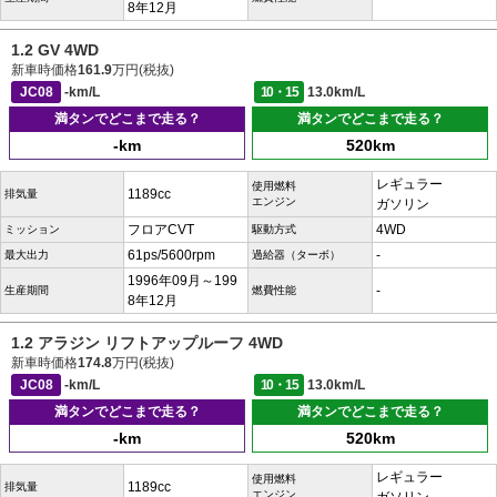
8年12月
1.2 GV 4WD
新車時価格
161.9
万円(税抜)
JC08
-km/L
10・15
13.0km/L
満タンでどこまで走る？
満タンでどこまで走る？
-km
520km
レギュラー
使用燃料
1189cc
排気量
エンジン
ガソリン
フロアCVT
4WD
ミッション
駆動方式
61ps/5600rpm
-
最大出力
過給器（ターボ）
1996年09月～199
-
生産期間
燃費性能
8年12月
1.2 アラジン リフトアップルーフ 4WD
新車時価格
174.8
万円(税抜)
JC08
-km/L
10・15
13.0km/L
満タンでどこまで走る？
満タンでどこまで走る？
-km
520km
レギュラー
使用燃料
1189cc
排気量
エンジン