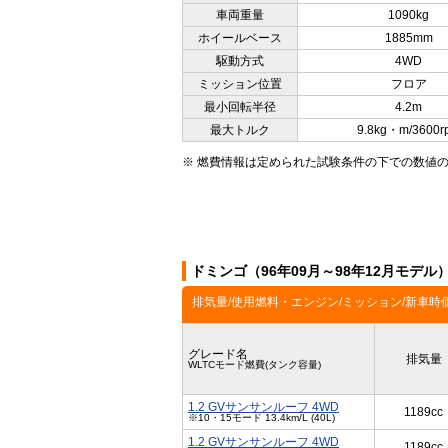
車両重量
1090kg
ホイールベース
1885mm
駆動方式
4WD
ミッション位置
フロア
最小回転半径
4.2m
最大トルク
9.8kg・m/3600r
※ 燃費情報は定められた試験条件の下での数値
ドミンゴ（96年09月～98年12月モデ
排気量/使用燃料・エンジン/ミッション/新車時
グレード名
排気量
WLTCモード燃費(タンク容量)
1.2 GVサンサンルーフ 4WD
1189cc
※10・15モード 13.4km/L (40L)
1.2 GVサンサンルーフ 4WD
1189cc