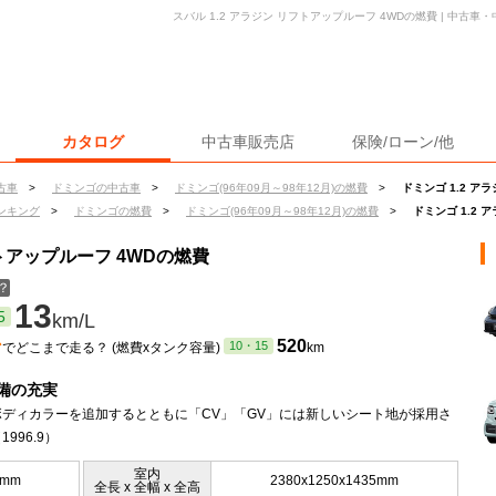
スバル 1.2 アラジン リフトアップルーフ 4WDの燃費 | 中古
カタログ
中古車販売店
保険/ローン/他
古車
>
ドミンゴの中古車
>
ドミンゴ(96年09月～98年12月)の燃費
>
ドミンゴ 1.2 ア
ンキング
>
ドミンゴの燃費
>
ドミンゴ(96年09月～98年12月)の燃費
>
ドミンゴ 1.2 
フトアップルーフ 4WDの燃費
？
13
5
km/L
ン
520
10・15
でどこまで走る？ (燃費xタンク容量)
km
備の充実
ボディカラーを追加するとともに「CV」「GV」には新しいシート地が採用さ
996.9）
室内
5mm
2380x1250x1435mm
全長 x 全幅 x 全高