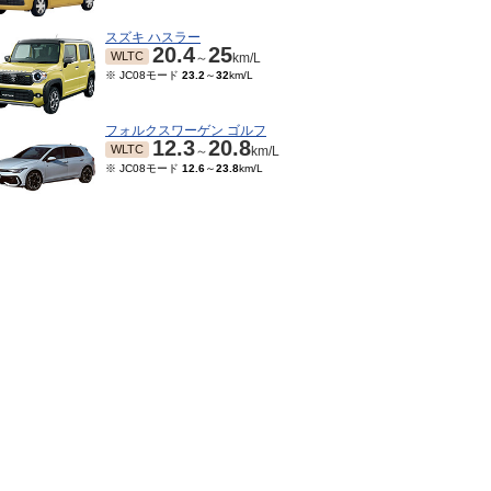
スズキ ハスラー
20.4
25
WLTC
～
km/L
※ JC08モード
23.2
～
32
km/L
フォルクスワーゲン ゴルフ
12.3
20.8
WLTC
～
km/L
※ JC08モード
12.6
～
23.8
km/L