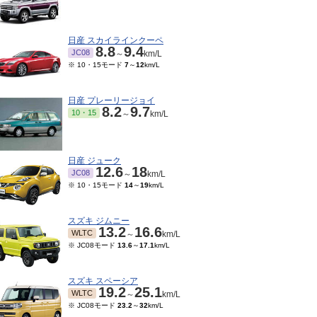
日産 スカイラインクーペ
8.8
9.4
JC08
～
km/L
※ 10・15モード
7
～
12
km/L
日産 プレーリージョイ
8.2
9.7
10・15
～
km/L
日産 ジューク
12.6
18
JC08
～
km/L
※ 10・15モード
14
～
19
km/L
スズキ ジムニー
13.2
16.6
WLTC
～
km/L
※ JC08モード
13.6
～
17.1
km/L
スズキ スペーシア
19.2
25.1
WLTC
～
km/L
※ JC08モード
23.2
～
32
km/L