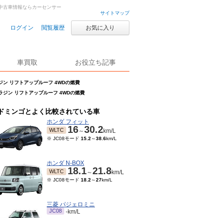
車・中古車情報ならカーセンサー
サイトマップ
ログイン
閲覧履歴
お気に入り
車買取
お役立ち記事
ラジン リフトアップルーフ 4WDの燃費
アラジン リフトアップルーフ 4WDの燃費
ドミンゴとよく比較されている車
ホンダ フィット
16
30.2
WLTC
～
km/L
※ JC08モード
15.2
～
38.6
km/L
ホンダ N-BOX
18.1
21.8
WLTC
～
km/L
※ JC08モード
18.2
～
27
km/L
三菱 パジェロミニ
JC08
-km/L