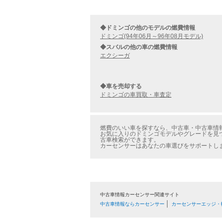
◆ドミンゴの他のモデルの燃費情報
ドミンゴ(94年06月～96年08月モデル)
◆スバルの他の車の燃費情報
エクシーガ
◆車を売却する
ドミンゴの車買取・車査定
燃費のいい車を探すなら、中古車・中古車情報の
お気に入りのドミンゴモデルやグレードを見つ
古車検索ができます。
カーセンサーはあなたの車選びをサポートし
中古車情報カーセンサー関連サイト
中古車情報ならカーセンサー
カーセンサーエッジ・