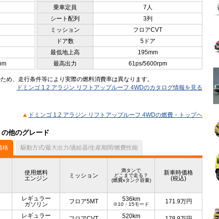
乗車定員
7人
シート配列
3列
ミッション
フロアCVT
ドア数
5ドア
最低地上高
195mm
pm
最高出力
61ps/5600rpm
のため、走行条件等により実際の燃料消費率は異なります。
ドミンゴ 1.2 アラジン リフトアップルーフ 4WDのカタログ情報を見る
ドミンゴ 1.2 アラジン リフトアップルーフ 4WDの燃費・トップヘ
ル）の他のグレード
価格
駆動方式/最大出力/過給器/生産期間/燃費性能
満タンで
使用燃料
新車時価格
ミッション
どこまで走る？
エンジン
(税込)
(燃費xタンク容量)
レギュラー
536km
フロア5MT
171.9
万円
ガソリン
※10・15モード
レギュラー
520km
フロアCVT
178.9
万円