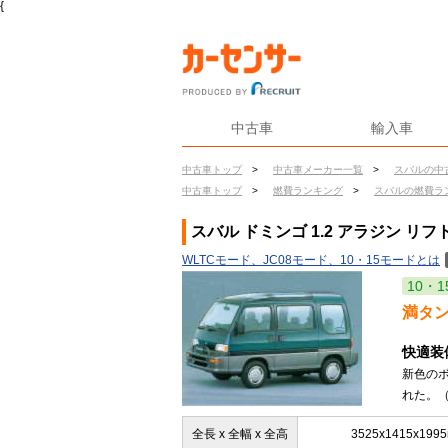
{
中古車
輸入車
中古車トップ
>
中古車メーカー一覧
>
スバルの中
中古車トップ
>
燃費ランキング
>
スバルの燃費ラ
スバル ドミンゴ 1.2 アラジン リ
WLTCモード、JC08モード、10・15モードとは
10・1
満タ
快適装
新色の
れた。（1
全長 x 全幅 x 全高
3525x1415x199