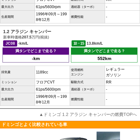
61ps/5600rpm
-
最大出力
過給器（ターボ）
1996年09月～199
-
生産期間
燃費性能
8年12月
1.2 アラジン キャンパー
新車時価格
207.5
万円(税抜)
JC08
-km/L
10・15
13.8km/L
満タンでどこまで走る？
満タンでどこまで走る？
-km
552km
レギュラー
使用燃料
1189cc
排気量
エンジン
ガソリン
フロアCVT
RR
ミッション
駆動方式
61ps/5600rpm
-
最大出力
過給器（ターボ）
1996年09月～199
-
生産期間
燃費性能
8年12月
▲ドミンゴ 1.2 アラジン キャンパーの燃費TOPへ
ドミンゴとよく比較されている車