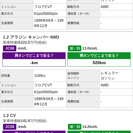
ガソリン
フロアCVT
4WD
ミッション
駆動方式
61ps/5600rpm
-
最大出力
過給器（ターボ）
1996年09月～199
-
生産期間
燃費性能
8年12月
1.2 アラジン キャンパー 4WD
新車時価格
222.5
万円(税抜)
JC08
-km/L
10・15
13.0km/L
満タンでどこまで走る？
満タンでどこまで走る？
-km
520km
レギュラー
使用燃料
1189cc
排気量
エンジン
ガソリン
フロアCVT
4WD
ミッション
駆動方式
61ps/5600rpm
-
最大出力
過給器（ターボ）
1996年09月～199
-
生産期間
燃費性能
8年12月
1.2 CV
新車時価格
141.9
万円(税抜)
JC08
-km/L
10・15
14.2km/L