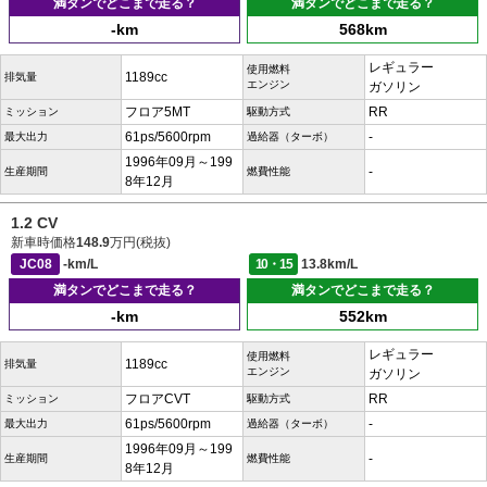
満タンでどこまで走る？
満タンでどこまで走る？
-km
568km
レギュラー
使用燃料
1189cc
排気量
エンジン
ガソリン
フロア5MT
RR
ミッション
駆動方式
61ps/5600rpm
-
最大出力
過給器（ターボ）
1996年09月～199
-
生産期間
燃費性能
8年12月
1.2 CV
新車時価格
148.9
万円(税抜)
JC08
-km/L
10・15
13.8km/L
満タンでどこまで走る？
満タンでどこまで走る？
-km
552km
レギュラー
使用燃料
1189cc
排気量
エンジン
ガソリン
フロアCVT
RR
ミッション
駆動方式
61ps/5600rpm
-
最大出力
過給器（ターボ）
1996年09月～199
-
生産期間
燃費性能
8年12月