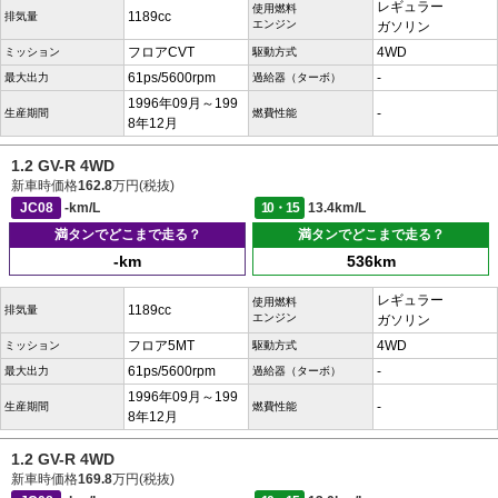
レギュラー
使用燃料
1189cc
排気量
エンジン
ガソリン
フロアCVT
4WD
ミッション
駆動方式
61ps/5600rpm
-
最大出力
過給器（ターボ）
1996年09月～199
-
生産期間
燃費性能
8年12月
1.2 GV-R 4WD
新車時価格
162.8
万円(税抜)
JC08
-km/L
10・15
13.4km/L
満タンでどこまで走る？
満タンでどこまで走る？
-km
536km
レギュラー
使用燃料
1189cc
排気量
エンジン
ガソリン
フロア5MT
4WD
ミッション
駆動方式
61ps/5600rpm
-
最大出力
過給器（ターボ）
1996年09月～199
-
生産期間
燃費性能
8年12月
1.2 GV-R 4WD
新車時価格
169.8
万円(税抜)