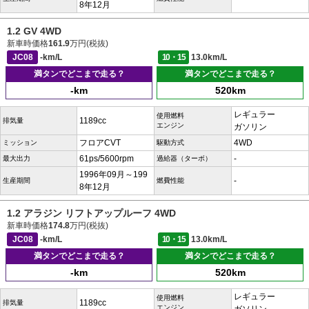
8年12月
1.2 GV 4WD
新車時価格
161.9
万円(税抜)
JC08
-km/L
10・15
13.0km/L
満タンでどこまで走る？
満タンでどこまで走る？
-km
520km
レギュラー
使用燃料
1189cc
排気量
エンジン
ガソリン
フロアCVT
4WD
ミッション
駆動方式
61ps/5600rpm
-
最大出力
過給器（ターボ）
1996年09月～199
-
生産期間
燃費性能
8年12月
1.2 アラジン リフトアップルーフ 4WD
新車時価格
174.8
万円(税抜)
JC08
-km/L
10・15
13.0km/L
満タンでどこまで走る？
満タンでどこまで走る？
-km
520km
レギュラー
使用燃料
1189cc
排気量
エンジン