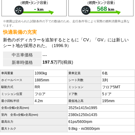
（燃費×タンク容量）
（燃費×タンク容量）
-
568
km
km
※燃費は定められた試験条件の下での数値のため、走行条件等により実際の燃料消費率は異な
ります。
快適装備の充実
新色のボディカラーを追加するとともに「CV」「GV」には新しい
シート地が採用された。（1996.9）
中古車価格
---
197.5
万円(税抜)
新車時価格
1090kg
6名
車両重量
乗車定員
1885mm
3列
ホイールベース
シート列数
RR
フロア5MT
駆動方式
ミッション
フロア
5ドア
ミッション位置
ドア数
4.2m
195mm
最小回転半径
最低地上高
3525x1415x1995
全長x全幅x全高(mm)
2380x1250x1435
室内 全長x全幅x全高(mm)
61ps/5600rpm
最高出力
9.8kg・m/3600rpm
最大トルク