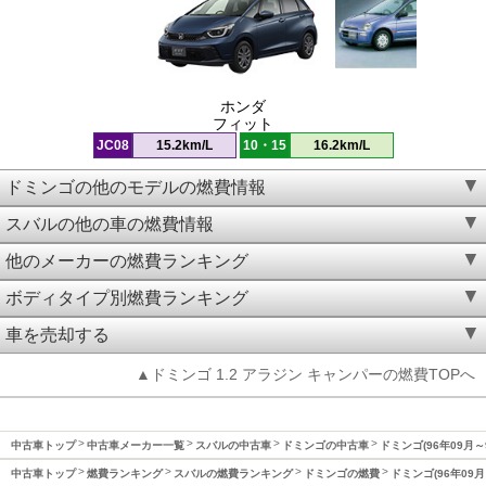
ホンダ
フィット
JC08
15.2km/L
10・15
16.2km/L
ドミンゴの他のモデルの燃費情報
スバルの他の車の燃費情報
他のメーカーの燃費ランキング
ボディタイプ別燃費ランキング
車を売却する
▲ドミンゴ 1.2 アラジン キャンパーの燃費TOPへ
中古車トップ
中古車メーカー一覧
スバルの中古車
ドミンゴの中古車
ドミンゴ(96年09月～
中古車トップ
燃費ランキング
スバルの燃費ランキング
ドミンゴの燃費
ドミンゴ(96年09月