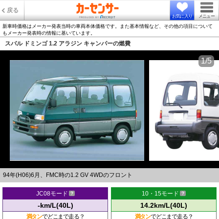
戻る
お気に入り
メニュー
新車時価格はメーカー発表当時の車両本体価格です。また基本情報など、その他の項目について
もメーカー発表時の情報に基いています。
スバル ドミンゴ 1.2 アラジン キャンパーの燃費
1/5
94年(H06)6月、FMC時の1.2 GV 4WDのフロント
JC08モード
10・15モード
-km/L(40L)
14.2km/L(40L)
満タン
でどこまで走る？
満タン
でどこまで走る？