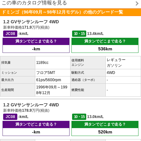
この車のカタログ情報を見る
ドミンゴ（96年09月～98年12月モデル）の他のグレード一覧
1.2 GVサンサンルーフ 4WD
新車時価格
171.9
万円(税抜)
JC08
-km/L
10・15
13.4km/L
満タンでどこまで走る？
満タンでどこまで走る？
-km
536km
レギュラー
使用燃料
1189cc
排気量
エンジン
ガソリン
フロア5MT
4WD
ミッション
駆動方式
61ps/5600rpm
-
最大出力
過給器（ターボ）
1996年09月～199
-
生産期間
燃費性能
8年12月
1.2 GVサンサンルーフ 4WD
新車時価格
178.9
万円(税抜)
JC08
-km/L
10・15
13.0km/L
満タンでどこまで走る？
満タンでどこまで走る？
-km
520km