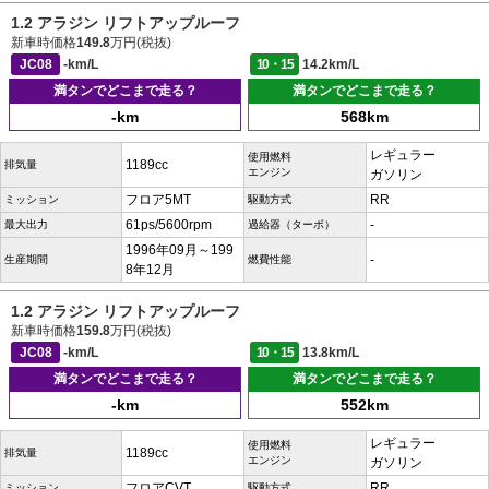
1.2 アラジン リフトアップルーフ
新車時価格
149.8
万円(税抜)
JC08
-km/L
10・15
14.2km/L
満タンでどこまで走る？
満タンでどこまで走る？
-km
568km
レギュラー
使用燃料
1189cc
排気量
エンジン
ガソリン
フロア5MT
RR
ミッション
駆動方式
61ps/5600rpm
-
最大出力
過給器（ターボ）
1996年09月～199
-
生産期間
燃費性能
8年12月
1.2 アラジン リフトアップルーフ
新車時価格
159.8
万円(税抜)
JC08
-km/L
10・15
13.8km/L
満タンでどこまで走る？
満タンでどこまで走る？
-km
552km
レギュラー
使用燃料
1189cc
排気量
エンジン
ガソリン
フロアCVT
RR
ミッション
駆動方式