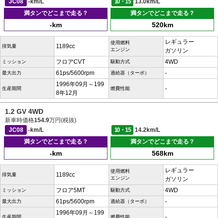
JC08
-km/L
10・15
13.0km/L
満タンでどこまで走る？
満タンでどこまで走る？
-km
520km
レギュラー
使用燃料
1189cc
排気量
エンジン
ガソリン
フロアCVT
4WD
ミッション
駆動方式
61ps/5600rpm
-
最大出力
過給器（ターボ）
1996年09月～199
-
生産期間
燃費性能
8年12月
1.2 GV 4WD
新車時価格
154.9
万円(税抜)
JC08
-km/L
10・15
14.2km/L
満タンでどこまで走る？
満タンでどこまで走る？
-km
568km
レギュラー
使用燃料
1189cc
排気量
エンジン
ガソリン
フロア5MT
4WD
ミッション
駆動方式
61ps/5600rpm
-
最大出力
過給器（ターボ）
1996年09月～199
-
生産期間
燃費性能