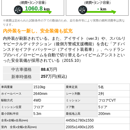
（燃費×タンク容量）
（燃費×タンク容量）
1060.8
-
km
km
※燃費は定められた試験条件の下での数値のため、走行条件等により実際の燃料消費率は異な
ります。
内外装を一新し、安全装備も拡充
内外装が刷新されている。また、アイサイト（ver.3）や、スバルリ
ヤビークルディテクション（後側方警戒支援機能）を含む「アドバ
ンスドセイフティパッケージ（アイサイト装着車）」、ヘッドラン
プのハイ／ロービームを自動で切り替えるハイビームアシストとい
った安全装備が採用されている（2015.10）
中古車価格
88.6
万円
257
万円(税込)
新車時価格
1510kg
5名
車両重量
乗車定員
2640mm
2列
ホイールベース
シート列数
4WD
フロアCVT
駆動方式
ミッション
フロア
5ドア
ミッション位置
ドア数
5.3m
200mm
最小回転半径
最低地上高
4450x1780x1550
全長x全幅x全高(mm)
2005x1490x1205
室内 全長x全幅x全高(mm)