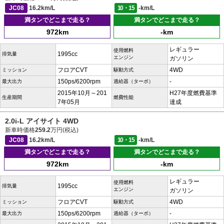
JC08
16.2km/L
10・15
-km/L
満タンでどこまで走る？
満タンでどこまで走る？
972km
-km
レギュラー
使用燃料
1995cc
排気量
エンジン
ガソリン
フロアCVT
4WD
ミッション
駆動方式
150ps/6200rpm
-
最大出力
過給器（ターボ）
2015年10月～201
H27年度燃費基準
生産期間
燃費性能
7年05月
達成
2.0i-L アイサイト 4WD
新車時価格
259.2
万円(税込)
JC08
16.2km/L
10・15
-km/L
満タンでどこまで走る？
満タンでどこまで走る？
972km
-km
レギュラー
使用燃料
1995cc
排気量
エンジン
ガソリン
フロアCVT
4WD
ミッション
駆動方式
150ps/6200rpm
-
最大出力
過給器（ターボ）