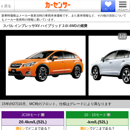
戻る
お気に入り
メニュー
新車時価格はメーカー発表当時の車両本体価格です。また基本情報など、その他の項目について
もメーカー発表時の情報に基いています。
スバル インプレッサXV ハイブリッド 2.0i 4WDの燃費
1/3
15年(H27)10月、MC時のフロント。仕様はグレードにより異なります
JC08モード
10・15モード
20.4km/L(52L)
-km/L(52L)
満タン
でどこまで走る？
満タン
でどこまで走る？