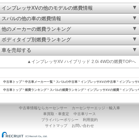
インプレッサXVの他のモデルの燃費情報
スバルの他の車の燃費情報
他のメーカーの燃費ランキング
ボディタイプ別燃費ランキング
車を売却する
▲インプレッサXV ハイブリッド 2.0i 4WDの燃費TOPへ
中古車トップ
中古車メーカー一覧
スバルの中古車
インプレッサXVの中古車
インプレッサXV
中古車トップ
燃費ランキング
スバルの燃費ランキング
インプレッサXVの燃費
インプレッサ
中古車情報ならカーセンサー
カーセンサーエッジ・輸入車
車買取・車査定
中古車リース
プライバシーポリシー
利用規約
サイトマップ
お問い合わせ