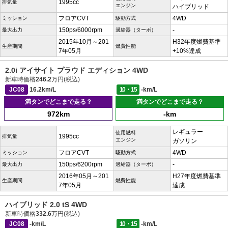
1995cc
排気量
エンジン
ハイブリッド
フロアCVT
4WD
ミッション
駆動方式
150ps/6000rpm
-
最大出力
過給器（ターボ）
2015年10月～201
H32年度燃費基準
生産期間
燃費性能
7年05月
+10%達成
2.0i アイサイト プラウド エディション 4WD
新車時価格
246.2
万円(税込)
JC08
16.2km/L
10・15
-km/L
満タンでどこまで走る？
満タンでどこまで走る？
972km
-km
レギュラー
使用燃料
1995cc
排気量
エンジン
ガソリン
フロアCVT
4WD
ミッション
駆動方式
150ps/6200rpm
-
最大出力
過給器（ターボ）
2016年05月～201
H27年度燃費基準
生産期間
燃費性能
7年05月
達成
ハイブリッド 2.0 tS 4WD
新車時価格
332.6
万円(税込)
JC08
-km/L
10・15
-km/L