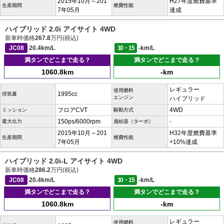
2015年10月～201
H27年度燃費基準
生産期間
燃費性能
7年05月
達成
ハイブリッド 2.0i アイサイト 4WD
新車時価格
267.8
万円(税込)
JC08
20.4km/L
10・15
-km/L
満タンでどこまで走る？
満タンでどこまで走る？
1060.8km
-km
レギュラー
使用燃料
1995cc
排気量
エンジン
ハイブリッド
フロアCVT
4WD
ミッション
駆動方式
150ps/6000rpm
-
最大出力
過給器（ターボ）
2015年10月～201
H32年度燃費基準
生産期間
燃費性能
7年05月
+10%達成
ハイブリッド 2.0i-L アイサイト 4WD
新車時価格
286.2
万円(税込)
JC08
20.4km/L
10・15
-km/L
満タンでどこまで走る？
満タンでどこまで走る？
1060.8km
-km
レギュラー
使用燃料