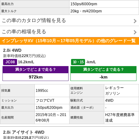
150ps/6000rpm
最高出力
20kg・m/4200rpm
最大トルク
この車のカタログ情報を見る
この車の相場を見る
インプレッサXV（15年10月～17年05月モデル）の他のグレード一覧
2.0i 4WD
新車時価格
229
万円(税込)
JC08
16.2km/L
10・15
-km/L
満タンでどこまで走る？
満タンでどこまで走る？
972km
-km
レギュラー
使用燃料
1995cc
排気量
エンジン
ガソリン
フロアCVT
4WD
ミッション
駆動方式
150ps/6200rpm
-
最大出力
過給器（ターボ）
2015年10月～201
H27年度燃費基準
生産期間
燃費性能
6年08月
達成
2.0i アイサイト 4WD
新車時価格
239.8
万円(税込)