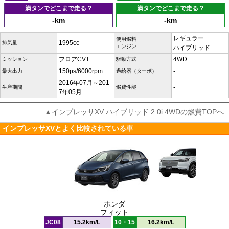
満タンでどこまで走る？
満タンでどこまで走る？
-km
-km
レギュラー
使用燃料
1995cc
排気量
エンジン
ハイブリッド
フロアCVT
4WD
ミッション
駆動方式
150ps/6000rpm
-
最大出力
過給器（ターボ）
2016年07月～201
-
生産期間
燃費性能
7年05月
▲インプレッサXV ハイブリッド 2.0i 4WDの燃費TOPへ
インプレッサXVとよく比較されている車
ホンダ
フィット
JC08
15.2km/L
10・15
16.2km/L