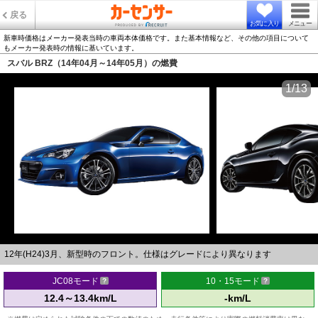
戻る
お気に入り
メニュー
新車時価格はメーカー発表当時の車両本体価格です。また基本情報など、その他の項目について
もメーカー発表時の情報に基いています。
スバル BRZ（14年04月～14年05月）の燃費
1/13
12年(H24)3月、新型時のフロント。仕様はグレードにより異なります
JC08モード
10・15モード
12.4～13.4km/L
-km/L