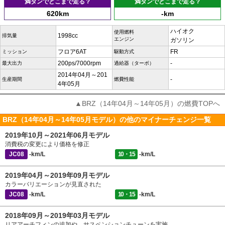
満タンでどこまで走る？
満タンでどこまで走る？
620km
-km
ハイオク
使用燃料
1998cc
排気量
エンジン
ガソリン
フロア6AT
FR
ミッション
駆動方式
200ps/7000rpm
-
最大出力
過給器（ターボ）
2014年04月～201
-
生産期間
燃費性能
4年05月
▲BRZ（14年04月～14年05月）の燃費TOPへ
BRZ（14年04月～14年05月モデル）の他のマイナーチェンジ一覧
2019年10月～2021年06月モデル
消費税の変更により価格を修正
JC08
-km/L
10・15
-km/L
2019年04月～2019年09月モデル
カラーバリエーションが見直された
JC08
-km/L
10・15
-km/L
2018年09月～2019年03月モデル
リアアーチフィンの追加や、サスペンションチューンを実施