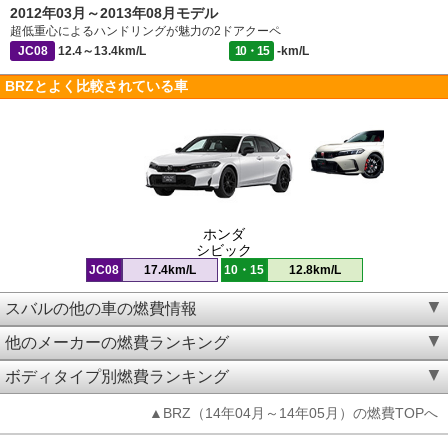
2012年03月～2013年08月モデル
超低重心によるハンドリングが魅力の2ドアクーペ
JC08
12.4～13.4km/L
10・15
-km/L
BRZとよく比較されている車
ホンダ
シビック
JC08
17.4km/L
10・15
12.8km/L
スバルの他の車の燃費情報
他のメーカーの燃費ランキング
ボディタイプ別燃費ランキング
▲BRZ（14年04月～14年05月）の燃費TOPへ