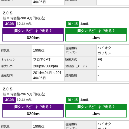
4年05月
2.0 S
新車時価格
288.4
万円(税込)
JC08
12.4km/L
10・15
-km/L
満タンでどこまで走る？
満タンでどこまで走る？
620km
-km
ハイオク
使用燃料
1998cc
排気量
エンジン
ガソリン
フロア6MT
FR
ミッション
駆動方式
200ps/7000rpm
-
最大出力
過給器（ターボ）
2014年04月～201
-
生産期間
燃費性能
4年05月
2.0 S
新車時価格
296.5
万円(税込)
JC08
12.4km/L
10・15
-km/L
満タンでどこまで走る？
満タンでどこまで走る？
620km
-km
ハイオク
使用燃料
1998cc
排気量
エンジン