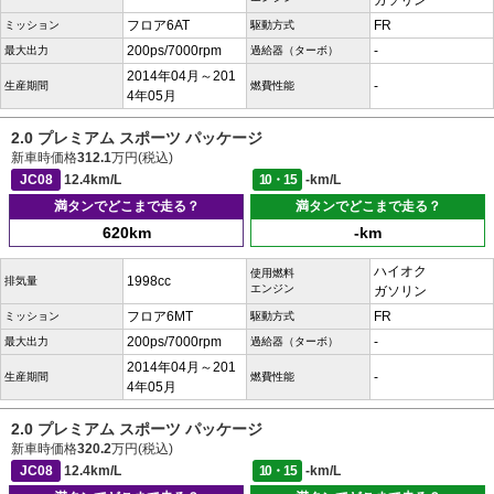
ガソリン
フロア6AT
FR
ミッション
駆動方式
200ps/7000rpm
-
最大出力
過給器（ターボ）
2014年04月～201
-
生産期間
燃費性能
4年05月
2.0 プレミアム スポーツ パッケージ
新車時価格
312.1
万円(税込)
JC08
12.4km/L
10・15
-km/L
満タンでどこまで走る？
満タンでどこまで走る？
620km
-km
ハイオク
使用燃料
1998cc
排気量
エンジン
ガソリン
フロア6MT
FR
ミッション
駆動方式
200ps/7000rpm
-
最大出力
過給器（ターボ）
2014年04月～201
-
生産期間
燃費性能
4年05月
2.0 プレミアム スポーツ パッケージ
新車時価格
320.2
万円(税込)
JC08
12.4km/L
10・15
-km/L