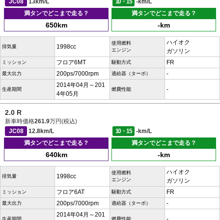
JC08
13km/L
10・15
-km/L
満タンでどこまで走る？
満タンでどこまで走る？
650km
-km
ハイオク
使用燃料
1998cc
排気量
エンジン
ガソリン
フロア6MT
FR
ミッション
駆動方式
200ps/7000rpm
-
最大出力
過給器（ターボ）
2014年04月～201
-
生産期間
燃費性能
4年05月
2.0 R
新車時価格
261.9
万円(税込)
JC08
12.8km/L
10・15
-km/L
満タンでどこまで走る？
満タンでどこまで走る？
640km
-km
ハイオク
使用燃料
1998cc
排気量
エンジン
ガソリン
フロア6AT
FR
ミッション
駆動方式
200ps/7000rpm
-
最大出力
過給器（ターボ）
2014年04月～201
-
生産期間
燃費性能