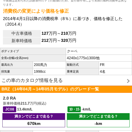
※燃費は定められた試験条件の下での数値のため、走行条件等により実際の燃料消費率は異な
ります。
消費税の変更により価格を修正
2014年4月1日以降の消費税率（8％）に基づき、価格を修正した
（2014.4）
中古車価格
127
万円～
210
万円
212
万円～
320
万円
新車時価格
クーペ
ボディタイプ
4240x1775x1300/他
全長x全幅x全高(mm)
200馬力
FR
最高出力
駆動方式
1998cc
4名
排気量
乗車定員
この車のカタログ情報を見る
BRZ（14年04月～14年05月モデル）のグレード一覧
2.0 RA
新車時価格
211.7
万円(税込)
JC08
13.4km/L
10・15
-km/L
満タンでどこまで走る？
満タンでどこまで走る？
670km
-km