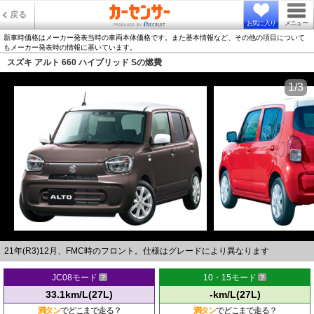
戻る
お気に入り
メニュー
新車時価格はメーカー発表当時の車両本体価格です。また基本情報など、その他の項目について
もメーカー発表時の情報に基いています。
スズキ アルト 660 ハイブリッド Sの燃費
1/3
21年(R3)12月、FMC時のフロント。仕様はグレードにより異なります
JC08モード
10・15モード
33.1km/L(27L)
-km/L(27L)
満タン
でどこまで走る？
満タン
でどこまで走る？