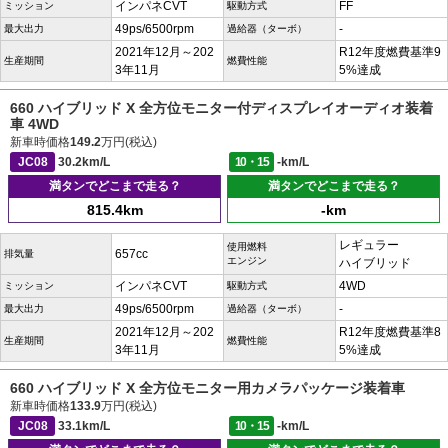
インパネCVT
FF
ミッション
駆動方式
49ps/6500rpm
-
最大出力
過給器（ターボ）
2021年12月～202
R12年度燃費基準9
生産期間
燃費性能
3年11月
5%達成
660 ハイブリッド X 全方位モニター付ディスプレイオーディオ装着
車 4WD
新車時価格
149.2
万円(税込)
JC08
30.2km/L
10・15
-km/L
満タンでどこまで走る？
満タンでどこまで走る？
815.4km
-km
レギュラー
使用燃料
657cc
排気量
エンジン
ハイブリッド
インパネCVT
4WD
ミッション
駆動方式
49ps/6500rpm
-
最大出力
過給器（ターボ）
2021年12月～202
R12年度燃費基準8
生産期間
燃費性能
3年11月
5%達成
660 ハイブリッド X 全方位モニター用カメラパッケージ装着車
新車時価格
133.9
万円(税込)
JC08
33.1km/L
10・15
-km/L