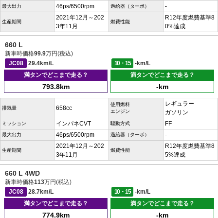
46ps/6500rpm
-
最大出力
過給器（ターボ）
2021年12月～202
R12年度燃費基準8
生産期間
燃費性能
3年11月
0%達成
660 L
新車時価格
99.9
万円(税込)
JC08
29.4km/L
10・15
-km/L
満タンでどこまで走る？
満タンでどこまで走る？
793.8km
-km
レギュラー
使用燃料
658cc
排気量
エンジン
ガソリン
インパネCVT
FF
ミッション
駆動方式
46ps/6500rpm
-
最大出力
過給器（ターボ）
2021年12月～202
R12年度燃費基準8
生産期間
燃費性能
3年11月
5%達成
660 L 4WD
新車時価格
113
万円(税込)
JC08
28.7km/L
10・15
-km/L
満タンでどこまで走る？
満タンでどこまで走る？
774.9km
-km