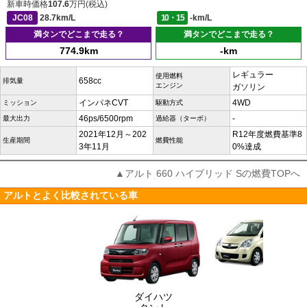
新車時価格
107.6
万円(税込)
JC08
28.7km/L
10・15
-km/L
満タンでどこまで走る？
満タンでどこまで走る？
774.9km
-km
レギュラー
使用燃料
658cc
排気量
エンジン
ガソリン
インパネCVT
4WD
ミッション
駆動方式
46ps/6500rpm
-
最大出力
過給器（ターボ）
2021年12月～202
R12年度燃費基準8
生産期間
燃費性能
3年11月
0%達成
▲アルト 660 ハイブリッド Sの燃費TOPへ
アルトとよく比較されている車
ダイハツ