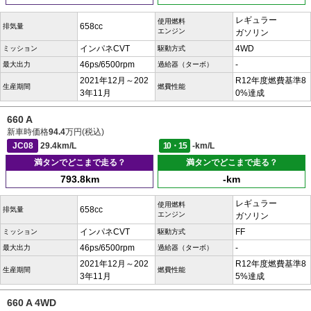
レギュラー
使用燃料
658cc
排気量
エンジン
ガソリン
インパネCVT
4WD
ミッション
駆動方式
46ps/6500rpm
-
最大出力
過給器（ターボ）
2021年12月～202
R12年度燃費基準8
生産期間
燃費性能
3年11月
0%達成
660 A
新車時価格
94.4
万円(税込)
JC08
29.4km/L
10・15
-km/L
満タンでどこまで走る？
満タンでどこまで走る？
793.8km
-km
レギュラー
使用燃料
658cc
排気量
エンジン
ガソリン
インパネCVT
FF
ミッション
駆動方式
46ps/6500rpm
-
最大出力
過給器（ターボ）
2021年12月～202
R12年度燃費基準8
生産期間
燃費性能
3年11月
5%達成
660 A 4WD