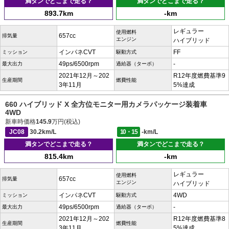
満タンでどこまで走る？
満タンでどこまで走る？
893.7km
-km
レギュラー
使用燃料
657cc
排気量
エンジン
ハイブリッド
インパネCVT
FF
ミッション
駆動方式
49ps/6500rpm
-
最大出力
過給器（ターボ）
2021年12月～202
R12年度燃費基準9
生産期間
燃費性能
3年11月
5%達成
660 ハイブリッド X 全方位モニター用カメラパッケージ装着車
4WD
新車時価格
145.9
万円(税込)
JC08
30.2km/L
10・15
-km/L
満タンでどこまで走る？
満タンでどこまで走る？
815.4km
-km
レギュラー
使用燃料
657cc
排気量
エンジン
ハイブリッド
インパネCVT
4WD
ミッション
駆動方式
49ps/6500rpm
-
最大出力
過給器（ターボ）
2021年12月～202
R12年度燃費基準8
生産期間
燃費性能
3年11月
5%達成