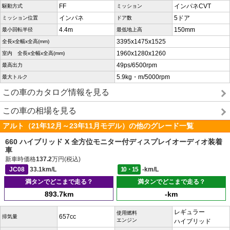
FF
インパネCVT
駆動方式
ミッション
インパネ
5ドア
ミッション位置
ドア数
4.4m
150mm
最小回転半径
最低地上高
3395x1475x1525
全長x全幅x全高(mm)
1960x1280x1260
室内 全長x全幅x全高(mm)
49ps/6500rpm
最高出力
5.9kg・m/5000rpm
最大トルク
この車のカタログ情報を見る
この車の相場を見る
アルト（21年12月～23年11月モデル）の他のグレード一覧
660 ハイブリッド X 全方位モニター付ディスプレイオーディオ装着
車
新車時価格
137.2
万円(税込)
JC08
33.1km/L
10・15
-km/L
満タンでどこまで走る？
満タンでどこまで走る？
893.7km
-km
レギュラー
使用燃料
657cc
排気量
エンジン
ハイブリッド