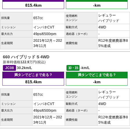
815.4km
-km
レギュラー
使用燃料
657cc
排気量
エンジン
ハイブリッド
インパネCVT
4WD
ミッション
駆動方式
49ps/6500rpm
-
最大出力
過給器（ターボ）
2021年12月～202
R12年度燃費基準8
生産期間
燃費性能
3年11月
5%達成
660 ハイブリッド S 4WD
新車時価格
122.9
万円(税込)
JC08
30.2km/L
10・15
-km/L
満タンでどこまで走る？
満タンでどこまで走る？
815.4km
-km
レギュラー
使用燃料
657cc
排気量
エンジン
ハイブリッド
インパネCVT
4WD
ミッション
駆動方式
49ps/6500rpm
-
最大出力
過給器（ターボ）
2021年12月～202
R12年度燃費基準8
生産期間
燃費性能
3年11月
5%達成