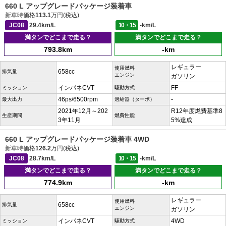
660 L アップグレードパッケージ装着車
新車時価格
113.1
万円(税込)
JC08
29.4km/L
10・15
-km/L
満タンでどこまで走る？
満タンでどこまで走る？
793.8km
-km
レギュラー
使用燃料
658cc
排気量
エンジン
ガソリン
インパネCVT
FF
ミッション
駆動方式
46ps/6500rpm
-
最大出力
過給器（ターボ）
2021年12月～202
R12年度燃費基準8
生産期間
燃費性能
3年11月
5%達成
660 L アップグレードパッケージ装着車 4WD
新車時価格
126.2
万円(税込)
JC08
28.7km/L
10・15
-km/L
満タンでどこまで走る？
満タンでどこまで走る？
774.9km
-km
レギュラー
使用燃料
658cc
排気量
エンジン
ガソリン
インパネCVT
4WD
ミッション
駆動方式