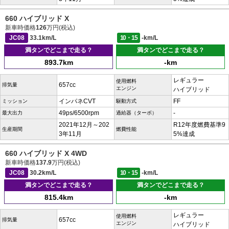
660 ハイブリッド X
新車時価格
126
万円(税込)
JC08
33.1km/L
10・15
-km/L
満タンでどこまで走る？
満タンでどこまで走る？
893.7km
-km
レギュラー
使用燃料
657cc
排気量
エンジン
ハイブリッド
インパネCVT
FF
ミッション
駆動方式
49ps/6500rpm
-
最大出力
過給器（ターボ）
2021年12月～202
R12年度燃費基準9
生産期間
燃費性能
3年11月
5%達成
660 ハイブリッド X 4WD
新車時価格
137.9
万円(税込)
JC08
30.2km/L
10・15
-km/L
満タンでどこまで走る？
満タンでどこまで走る？
815.4km
-km
レギュラー
使用燃料
657cc
排気量
エンジン
ハイブリッド