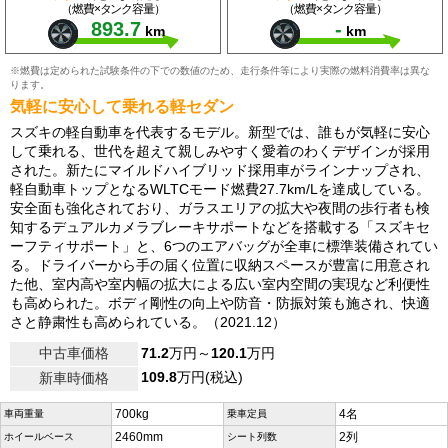
（燃費×タンク容量）
（燃費×タンク容量）
893.7
-
km
km
※燃費は定められた試験条件の下での数値のため、走行条件等により実際の燃料消費率は異な
ります。
気軽に安心して乗れる軽セダン
スズキの軽自動車を代表するモデル。新型では、誰もが気軽に安心
して乗れる、世代を超えて親しみやすく愛着のわくデザインが採用
された。新たにマイルドハイブリッド採用車がラインナップされ、
軽自動車トップとなるWLTCモード燃費27.7km/Lを達成している。
安全面も強化されており、ガラスエリアの拡大や夜間の歩行者も検
知するデュアルカメラブレーキサポートなどを搭載する「スズキセ
ーフティサポート」と、6つのエアバッグが全車に標準装備されてい
る。ドライバーから手の届く位置に収納スペースが豊富に用意され
た他、室内高や室内幅の拡大による広い室内空間の実現など利便性
も高められた。ボディ剛性の向上や防音・防振対策も施され、快適
さと静粛性も高められている。（2021.12）
中古車価格
71.2
万円～
120.1
万円
109.8
万円(税込)
新車時価格
700kg
4名
車両重量
乗車定員
2460mm
2列
ホイールベース
シート列数