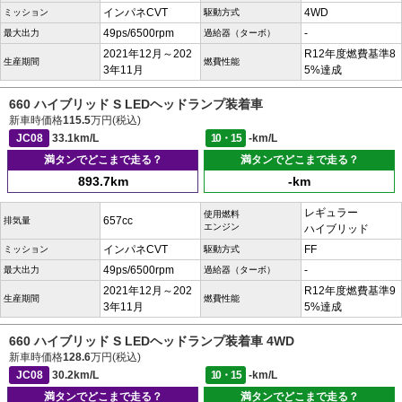
インパネCVT
4WD
ミッション
駆動方式
49ps/6500rpm
-
最大出力
過給器（ターボ）
2021年12月～202
R12年度燃費基準8
生産期間
燃費性能
3年11月
5%達成
660 ハイブリッド S LEDヘッドランプ装着車
新車時価格
115.5
万円(税込)
JC08
33.1km/L
10・15
-km/L
満タンでどこまで走る？
満タンでどこまで走る？
893.7km
-km
レギュラー
使用燃料
657cc
排気量
エンジン
ハイブリッド
インパネCVT
FF
ミッション
駆動方式
49ps/6500rpm
-
最大出力
過給器（ターボ）
2021年12月～202
R12年度燃費基準9
生産期間
燃費性能
3年11月
5%達成
660 ハイブリッド S LEDヘッドランプ装着車 4WD
新車時価格
128.6
万円(税込)
JC08
30.2km/L
10・15
-km/L
満タンでどこまで走る？
満タンでどこまで走る？