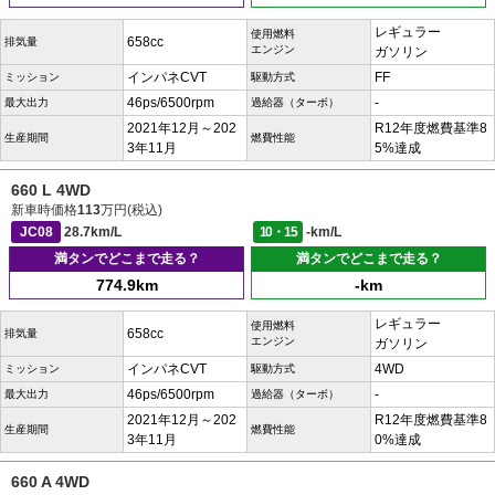
レギュラー
使用燃料
658cc
排気量
エンジン
ガソリン
インパネCVT
FF
ミッション
駆動方式
46ps/6500rpm
-
最大出力
過給器（ターボ）
2021年12月～202
R12年度燃費基準8
生産期間
燃費性能
3年11月
5%達成
660 L 4WD
新車時価格
113
万円(税込)
JC08
28.7km/L
10・15
-km/L
満タンでどこまで走る？
満タンでどこまで走る？
774.9km
-km
レギュラー
使用燃料
658cc
排気量
エンジン
ガソリン
インパネCVT
4WD
ミッション
駆動方式
46ps/6500rpm
-
最大出力
過給器（ターボ）
2021年12月～202
R12年度燃費基準8
生産期間
燃費性能
3年11月
0%達成
660 A 4WD