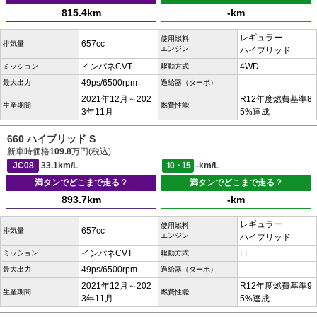
815.4km
-km
レギュラー
使用燃料
657cc
排気量
エンジン
ハイブリッド
インパネCVT
4WD
ミッション
駆動方式
49ps/6500rpm
-
最大出力
過給器（ターボ）
2021年12月～202
R12年度燃費基準8
生産期間
燃費性能
3年11月
5%達成
660 ハイブリッド S
新車時価格
109.8
万円(税込)
JC08
33.1km/L
10・15
-km/L
満タンでどこまで走る？
満タンでどこまで走る？
893.7km
-km
レギュラー
使用燃料
657cc
排気量
エンジン
ハイブリッド
インパネCVT
FF
ミッション
駆動方式
49ps/6500rpm
-
最大出力
過給器（ターボ）
2021年12月～202
R12年度燃費基準9
生産期間
燃費性能
3年11月
5%達成