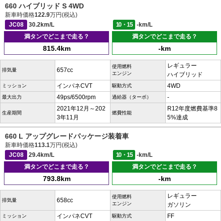
660 ハイブリッド S 4WD
新車時価格
122.9
万円(税込)
JC08
30.2km/L
10・15
-km/L
満タンでどこまで走る？
満タンでどこまで走る？
815.4km
-km
レギュラー
使用燃料
657cc
排気量
エンジン
ハイブリッド
インパネCVT
4WD
ミッション
駆動方式
49ps/6500rpm
-
最大出力
過給器（ターボ）
2021年12月～202
R12年度燃費基準8
生産期間
燃費性能
3年11月
5%達成
660 L アップグレードパッケージ装着車
新車時価格
113.1
万円(税込)
JC08
29.4km/L
10・15
-km/L
満タンでどこまで走る？
満タンでどこまで走る？
793.8km
-km
レギュラー
使用燃料
658cc
排気量
エンジン
ガソリン
インパネCVT
FF
ミッション
駆動方式