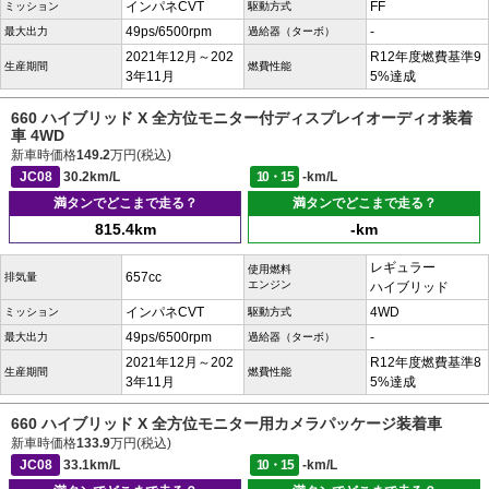
インパネCVT
FF
ミッション
駆動方式
49ps/6500rpm
-
最大出力
過給器（ターボ）
2021年12月～202
R12年度燃費基準9
生産期間
燃費性能
3年11月
5%達成
660 ハイブリッド X 全方位モニター付ディスプレイオーディオ装着
車 4WD
新車時価格
149.2
万円(税込)
JC08
30.2km/L
10・15
-km/L
満タンでどこまで走る？
満タンでどこまで走る？
815.4km
-km
レギュラー
使用燃料
657cc
排気量
エンジン
ハイブリッド
インパネCVT
4WD
ミッション
駆動方式
49ps/6500rpm
-
最大出力
過給器（ターボ）
2021年12月～202
R12年度燃費基準8
生産期間
燃費性能
3年11月
5%達成
660 ハイブリッド X 全方位モニター用カメラパッケージ装着車
新車時価格
133.9
万円(税込)
JC08
33.1km/L
10・15
-km/L