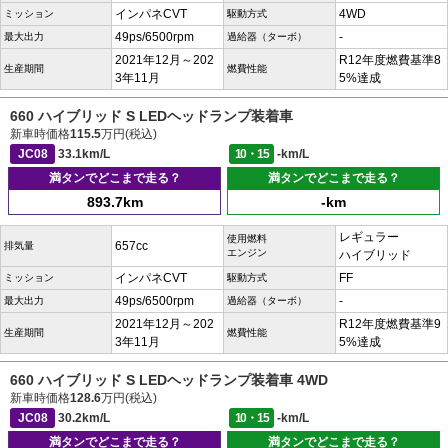
インパネCVT
4WD
ミッション
駆動方式
49ps/6500rpm
-
最大出力
過給器（ターボ）
2021年12月～202
R12年度燃費基準8
生産期間
燃費性能
3年11月
5%達成
660 ハイブリッド S LEDヘッドランプ装着車
新車時価格
115.5
万円(税込)
JC08
33.1km/L
10・15
-km/L
満タンでどこまで走る？
満タンでどこまで走る？
893.7km
-km
レギュラー
使用燃料
657cc
排気量
エンジン
ハイブリッド
インパネCVT
FF
ミッション
駆動方式
49ps/6500rpm
-
最大出力
過給器（ターボ）
2021年12月～202
R12年度燃費基準9
生産期間
燃費性能
3年11月
5%達成
660 ハイブリッド S LEDヘッドランプ装着車 4WD
新車時価格
128.6
万円(税込)
JC08
30.2km/L
10・15
-km/L
満タンでどこまで走る？
満タンでどこまで走る？