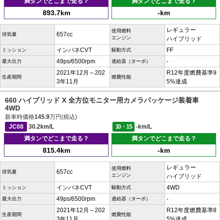
満タンでどこまで走る？
満タンでどこまで走る？
893.7km
-km
レギュラー
使用燃料
657cc
排気量
エンジン
ハイブリッド
インパネCVT
FF
ミッション
駆動方式
49ps/6500rpm
-
最大出力
過給器（ターボ）
2021年12月～202
R12年度燃費基準9
生産期間
燃費性能
3年11月
5%達成
660 ハイブリッド X 全方位モニター用カメラパッケージ装着車
4WD
新車時価格
145.9
万円(税込)
JC08
30.2km/L
10・15
-km/L
満タンでどこまで走る？
満タンでどこまで走る？
815.4km
-km
レギュラー
使用燃料
657cc
排気量
エンジン
ハイブリッド
インパネCVT
4WD
ミッション
駆動方式
49ps/6500rpm
-
最大出力
過給器（ターボ）
2021年12月～202
R12年度燃費基準8
生産期間
燃費性能
3年11月
5%達成