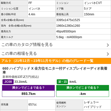
FF
インパネCVT
駆動方式
ミッション
インパネ
5ドア
ミッション位置
ドア数
4.4m
150mm
最小回転半径
最低地上高
3395x1475x1525
全長x全幅x全高(mm)
1960x1280x1260
室内 全長x全幅x全高(mm)
46ps/6500rpm
最高出力
5.6kg・m/4000rpm
最大トルク
この車のカタログ情報を見る
この車の相場を見る
アルト（21年12月～23年11月モデル）の他のグレード一覧
660 ハイブリッド X 全方位モニター付ディスプレイオーディオ装着
車
新車時価格
137.2
万円(税込)
JC08
33.1km/L
10・15
-km/L
満タンでどこまで走る？
満タンでどこまで走る？
893.7km
-km
レギュラー
使用燃料
657cc
排気量
エンジン
ハイブリッド