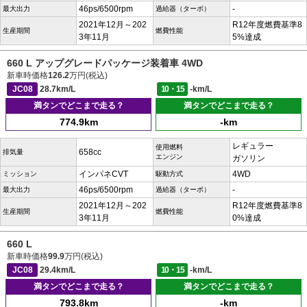
46ps/6500rpm
-
最大出力
過給器（ターボ）
2021年12月～202
R12年度燃費基準8
生産期間
燃費性能
3年11月
5%達成
660 L アップグレードパッケージ装着車 4WD
新車時価格
126.2
万円(税込)
JC08
28.7km/L
10・15
-km/L
満タンでどこまで走る？
満タンでどこまで走る？
774.9km
-km
レギュラー
使用燃料
658cc
排気量
エンジン
ガソリン
インパネCVT
4WD
ミッション
駆動方式
46ps/6500rpm
-
最大出力
過給器（ターボ）
2021年12月～202
R12年度燃費基準8
生産期間
燃費性能
3年11月
0%達成
660 L
新車時価格
99.9
万円(税込)
JC08
29.4km/L
10・15
-km/L
満タンでどこまで走る？
満タンでどこまで走る？
793.8km
-km