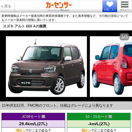
戻る
お気に入り
メニュー
新車時価格はメーカー発表当時の車両本体価格です。また基本情報など、その他の項目について
もメーカー発表時の情報に基いています。
スズキ アルト 660 Aの燃費
1/3
21年(R3)12月、FMC時のフロント。仕様はグレードにより異なります
JC08モード
10・15モード
29.4km/L(27L)
-km/L(27L)
満タン
でどこまで走る？
満タン
でどこまで走る？