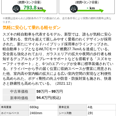
（燃費×タンク容量）
（燃費×タンク容量）
793.8
-
km
km
※燃費は定められた試験条件の下での数値のため、走行条件等により実際の燃料消費率は異な
ります。
気軽に安心して乗れる軽セダン
スズキの軽自動車を代表するモデル。新型では、誰もが気軽に安心
して乗れる、世代を超えて親しみやすく愛着のわくデザインが採用
された。新たにマイルドハイブリッド採用車がラインナップされ、
軽自動車トップとなるWLTCモード燃費27.7km/Lを達成している。
安全面も強化されており、ガラスエリアの拡大や夜間の歩行者も検
知するデュアルカメラブレーキサポートなどを搭載する「スズキセ
ーフティサポート」と、6つのエアバッグが全車に標準装備されてい
る。ドライバーから手の届く位置に収納スペースが豊富に用意され
た他、室内高や室内幅の拡大による広い室内空間の実現など利便性
も高められた。ボディ剛性の向上や防音・防振対策も施され、快適
さと静粛性も高められている。（2021.12）
中古車価格
59
万円～
99
万円
94.4
万円(税込)
新車時価格
680kg
4名
車両重量
乗車定員
2460mm
2列
ホイールベース
シート列数