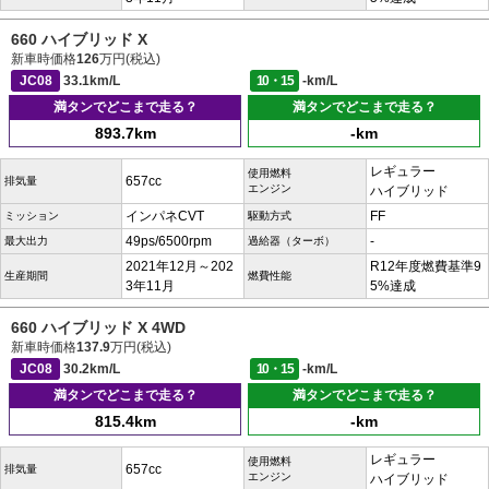
660 ハイブリッド X
新車時価格
126
万円(税込)
JC08
33.1km/L
10・15
-km/L
満タンでどこまで走る？
満タンでどこまで走る？
893.7km
-km
レギュラー
使用燃料
657cc
排気量
エンジン
ハイブリッド
インパネCVT
FF
ミッション
駆動方式
49ps/6500rpm
-
最大出力
過給器（ターボ）
2021年12月～202
R12年度燃費基準9
生産期間
燃費性能
3年11月
5%達成
660 ハイブリッド X 4WD
新車時価格
137.9
万円(税込)
JC08
30.2km/L
10・15
-km/L
満タンでどこまで走る？
満タンでどこまで走る？
815.4km
-km
レギュラー
使用燃料
657cc
排気量
エンジン
ハイブリッド