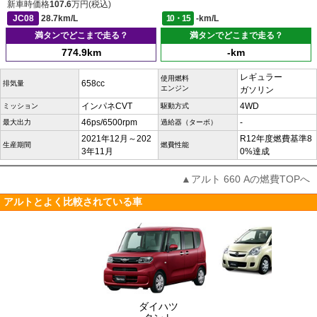
新車時価格
107.6
万円(税込)
JC08
28.7km/L
10・15
-km/L
満タンでどこまで走る？
満タンでどこまで走る？
774.9km
-km
レギュラー
使用燃料
658cc
排気量
エンジン
ガソリン
インパネCVT
4WD
ミッション
駆動方式
46ps/6500rpm
-
最大出力
過給器（ターボ）
2021年12月～202
R12年度燃費基準8
生産期間
燃費性能
3年11月
0%達成
▲アルト 660 Aの燃費TOPへ
アルトとよく比較されている車
ダイハツ