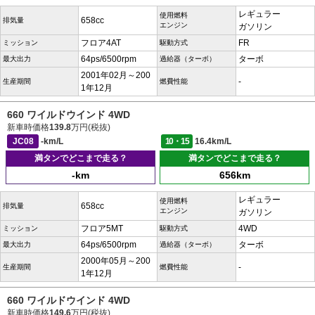
レギュラー
使用燃料
658cc
排気量
エンジン
ガソリン
フロア4AT
FR
ミッション
駆動方式
64ps/6500rpm
ターボ
最大出力
過給器（ターボ）
2001年02月～200
-
生産期間
燃費性能
1年12月
660 ワイルドウインド 4WD
新車時価格
139.8
万円(税抜)
JC08
-km/L
10・15
16.4km/L
満タンでどこまで走る？
満タンでどこまで走る？
-km
656km
レギュラー
使用燃料
658cc
排気量
エンジン
ガソリン
フロア5MT
4WD
ミッション
駆動方式
64ps/6500rpm
ターボ
最大出力
過給器（ターボ）
2000年05月～200
-
生産期間
燃費性能
1年12月
660 ワイルドウインド 4WD
新車時価格
149.6
万円(税抜)