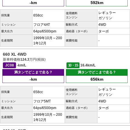
-km
592km
レギュラー
使用燃料
658cc
排気量
エンジン
ガソリン
フロア4AT
4WD
ミッション
駆動方式
64ps/6500rpm
ターボ
最大出力
過給器（ターボ）
1999年10月～200
-
生産期間
燃費性能
1年12月
660 XL 4WD
新車時価格
124.3
万円(税抜)
JC08
-km/L
10・15
16.4km/L
満タンでどこまで走る？
満タンでどこまで走る？
-km
656km
レギュラー
使用燃料
658cc
排気量
エンジン
ガソリン
フロア5MT
4WD
ミッション
駆動方式
64ps/6500rpm
ターボ
最大出力
過給器（ターボ）
1999年10月～200
-
生産期間
燃費性能
1年12月