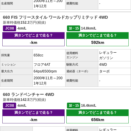
2000年11月～200
-
生産期間
燃費性能
1年12月
660 FIS フリースタイル ワールドカップリミテッド 4WD
新車時価格
152.3
万円(税抜)
JC08
-km/L
10・15
14.8km/L
満タンでどこまで走る？
満タンでどこまで走る？
-km
592km
レギュラー
使用燃料
658cc
排気量
エンジン
ガソリン
フロア4AT
4WD
ミッション
駆動方式
64ps/6500rpm
ターボ
最大出力
過給器（ターボ）
2000年11月～200
-
生産期間
燃費性能
1年12月
660 ランドベンチャー 4WD
新車時価格
142.5
万円(税抜)
JC08
-km/L
10・15
16.4km/L
満タンでどこまで走る？
満タンでどこまで走る？
-km
656km
レギュラー
使用燃料