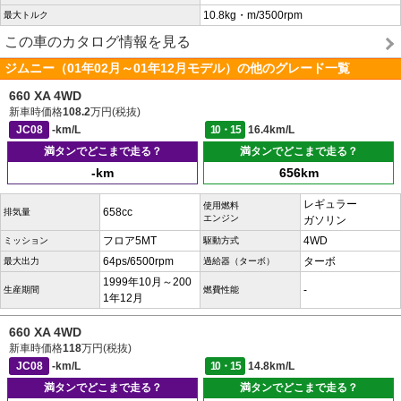
10.8kg・m/3500rpm
最大トルク
この車のカタログ情報を見る
ジムニー（01年02月～01年12月モデル）の他のグレード一覧
660 XA 4WD
新車時価格
108.2
万円(税抜)
JC08
-km/L
10・15
16.4km/L
満タンでどこまで走る？
満タンでどこまで走る？
-km
656km
レギュラー
使用燃料
658cc
排気量
エンジン
ガソリン
フロア5MT
4WD
ミッション
駆動方式
64ps/6500rpm
ターボ
最大出力
過給器（ターボ）
1999年10月～200
-
生産期間
燃費性能
1年12月
660 XA 4WD
新車時価格
118
万円(税抜)
JC08
-km/L
10・15
14.8km/L
満タンでどこまで走る？
満タンでどこまで走る？