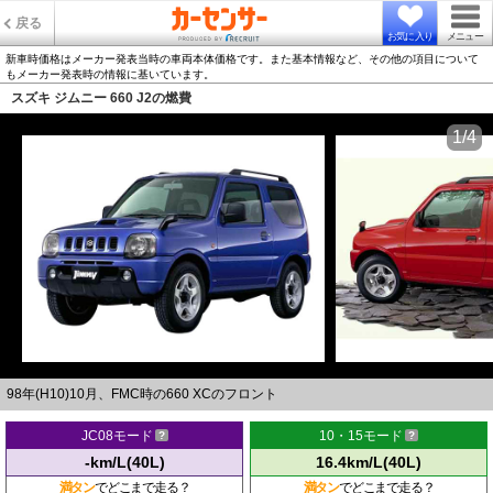
戻る
お気に入り
メニュー
新車時価格はメーカー発表当時の車両本体価格です。また基本情報など、その他の項目について
もメーカー発表時の情報に基いています。
スズキ ジムニー 660 J2の燃費
1/4
98年(H10)10月、FMC時の660 XCのフロント
JC08モード
10・15モード
-km/L(40L)
16.4km/L(40L)
満タン
でどこまで走る？
満タン
でどこまで走る？