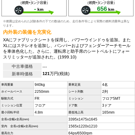
（燃費×タンク容量）
（燃費×タンク容量）
-
656
km
km
※燃費は定められた試験条件の下での数値のため、走行条件等により実際の燃料消費率は異な
ります。
内外装の装備を充実化
XAにファブリックシートを採用し、パワーウインドゥを追加。また
XLにはステレオを追加し、バンパーおよびフェンダーアーチモール
を車体色化した。さらに、運転席と助手席のシートベルトにフォー
スリミッターが追加された。(1999.10)
中古車価格
---
121
万円(税抜)
新車時価格
940kg
4名
車両重量
乗車定員
2250mm
2列
ホイールベース
シート列数
FR
フロア5MT
駆動方式
ミッション
フロア
3ドア
ミッション位置
ドア数
4.8m
165mm
最小回転半径
最低地上高
3395x1475x1645
全長x全幅x全高(mm)
1565x1220x1210
室内 全長x全幅x全高(mm)
64ps/6500rpm
最高出力