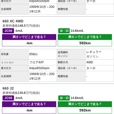
64ps/6500rpm
ターボ
最大出力
過給器（ターボ）
1999年10月～200
-
生産期間
燃費性能
1年12月
660 XC 4WD
新車時価格
148.5
万円(税抜)
JC08
-km/L
10・15
14.8km/L
満タンでどこまで走る？
満タンでどこまで走る？
-km
592km
レギュラー
使用燃料
658cc
排気量
エンジン
ガソリン
フロア4AT
4WD
ミッション
駆動方式
64ps/6500rpm
ターボ
最大出力
過給器（ターボ）
1999年10月～200
-
生産期間
燃費性能
1年12月
660 J2
新車時価格
130.8
万円(税抜)
JC08
-km/L
10・15
14.8km/L
満タンでどこまで走る？
満タンでどこまで走る？
-km
592km