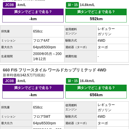
JC08
-km/L
10・15
14.8km/L
満タンでどこまで走る？
満タンでどこまで走る？
-km
592km
レギュラー
使用燃料
658cc
排気量
エンジン
ガソリン
フロア4AT
4WD
ミッション
駆動方式
64ps/6500rpm
ターボ
最大出力
過給器（ターボ）
2000年05月～200
-
生産期間
燃費性能
1年12月
660 FIS フリースタイル ワールドカップリミテッド 4WD
新車時価格
142.5
万円(税抜)
JC08
-km/L
10・15
16.4km/L
満タンでどこまで走る？
満タンでどこまで走る？
-km
656km
レギュラー
使用燃料
658cc
排気量
エンジン
ガソリン
フロア5MT
4WD
ミッション
駆動方式
64ps/6500rpm
ターボ
最大出力
過給器（ターボ）