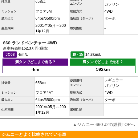
658cc
排気量
エンジン
ガソリン
フロア5MT
4WD
ミッション
駆動方式
64ps/6500rpm
ターボ
最大出力
過給器（ターボ）
2001年05月～200
-
生産期間
燃費性能
1年12月
660 ランドベンチャー 4WD
新車時価格
152.3
万円(税抜)
JC08
-km/L
10・15
14.8km/L
満タンでどこまで走る？
満タンでどこまで走る？
-km
592km
レギュラー
使用燃料
658cc
排気量
エンジン
ガソリン
フロア4AT
4WD
ミッション
駆動方式
64ps/6500rpm
ターボ
最大出力
過給器（ターボ）
2001年05月～200
-
生産期間
燃費性能
1年12月
▲ジムニー 660 J2の燃費TOPへ
ジムニーとよく比較されている車