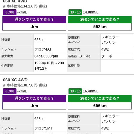
660 XL 4WD
新車時価格
134.1
万円(税抜)
JC08
-km/L
10・15
14.8km/L
満タンでどこまで走る？
満タンでどこまで走る？
-km
592km
レギュラー
使用燃料
658cc
排気量
エンジン
ガソリン
フロア4AT
4WD
ミッション
駆動方式
64ps/6500rpm
ターボ
最大出力
過給器（ターボ）
1999年10月～200
-
生産期間
燃費性能
1年12月
660 XC 4WD
新車時価格
138.7
万円(税抜)
JC08
-km/L
10・15
16.4km/L
満タンでどこまで走る？
満タンでどこまで走る？
-km
656km
レギュラー
使用燃料
658cc
排気量
エンジン
ガソリン
フロア5MT
4WD
ミッション
駆動方式