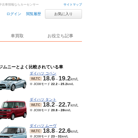
車・中古車情報ならカーセンサー
サイトマップ
ログイン
閲覧履歴
お気に入り
車買取
お役立ち記事
ジムニーとよく比較されている車
ダイハツ コペン
18.6
19.2
WLTC
～
km/L
※ JC08モード
22.2
～
25.2
km/L
ダイハツ タント
18.2
22.7
WLTC
～
km/L
※ JC08モード
20.8
～
28
km/L
ダイハツ ムーヴ
18.8
22.6
WLTC
～
km/L
※ JC08モード
23
～
31
km/L