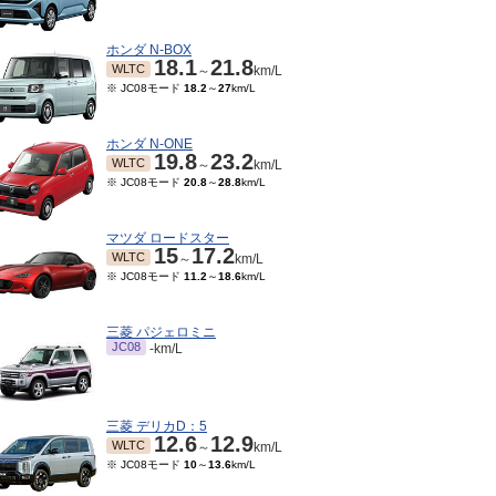
ホンダ N-BOX
18.1
21.8
WLTC
～
km/L
※ JC08モード
18.2
～
27
km/L
ホンダ N-ONE
19.8
23.2
WLTC
～
km/L
※ JC08モード
20.8
～
28.8
km/L
マツダ ロードスター
15
17.2
WLTC
～
km/L
※ JC08モード
11.2
～
18.6
km/L
01～2004/09
1998/10～1999/09
15モード
14.8
～
※ 10・15モード
14.6
～
16
km/L
6.4
km/L
三菱 パジェロミニ
JC08
-km/L
三菱 デリカD：5
12.6
12.9
WLTC
～
km/L
※ JC08モード
10
～
13.6
km/L