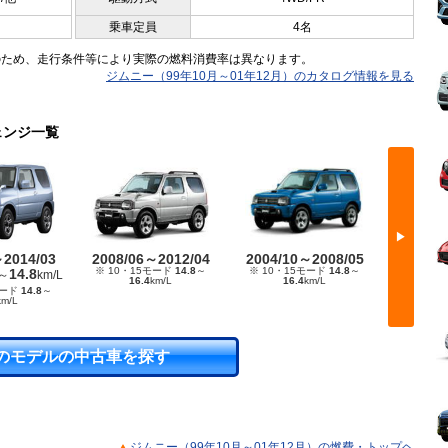
乗車定員
4名
のため、走行条件等により実際の燃料消費率は異なります。
ジムニー（99年10月～01年12月）のカタログ情報を見る
ェンジ一覧
▶
～2014/03
2008/06～2012/04
2004/10～2008/05
2002/
※ 10・15モード
14.8
～
※ 10・15モード
14.8
～
※ 10・
14.8
～
km/L
16.4
km/L
16.4
km/L
1
モード
14.8
～
km/L
のモデルの中古車を探す
ジムニー（99年10月～01年12月）の燃費・トップヘ