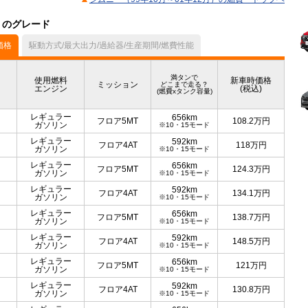
）のグレード
価格
駆動方式/最大出力/過給器/生産期間/燃費性能
満タンで
使用燃料
新車時価格
ミッション
どこまで走る？
エンジン
(税込)
(燃費xタンク容量)
レギュラー
656km
フロア5MT
108.2
万円
ガソリン
※10・15モード
レギュラー
592km
フロア4AT
118
万円
ガソリン
※10・15モード
レギュラー
656km
フロア5MT
124.3
万円
ガソリン
※10・15モード
レギュラー
592km
フロア4AT
134.1
万円
ガソリン
※10・15モード
レギュラー
656km
フロア5MT
138.7
万円
ガソリン
※10・15モード
レギュラー
592km
フロア4AT
148.5
万円
ガソリン
※10・15モード
レギュラー
656km
フロア5MT
121
万円
ガソリン
※10・15モード
レギュラー
592km
フロア4AT
130.8
万円
ガソリン
※10・15モード