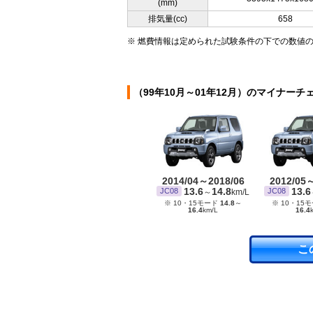
(mm)
排気量(cc)
658
※ 燃費情報は定められた試験条件の下での数値
（99年10月～01年12月）のマイナーチ
2014/04～2018/06
2012/05
13.6
14.8
13.6
JC08
JC08
～
km/L
※ 10・15モード
14.8
～
※ 10・15
16.4
km/L
16.4
こ