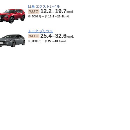
日産 エクストレイル
12.2
19.7
WLTC
～
km/L
※ JC08モード
13.8
～
20.8
km/L
トヨタ プリウス
25.4
32.6
WLTC
～
km/L
※ JC08モード
27
～
40.8
km/L