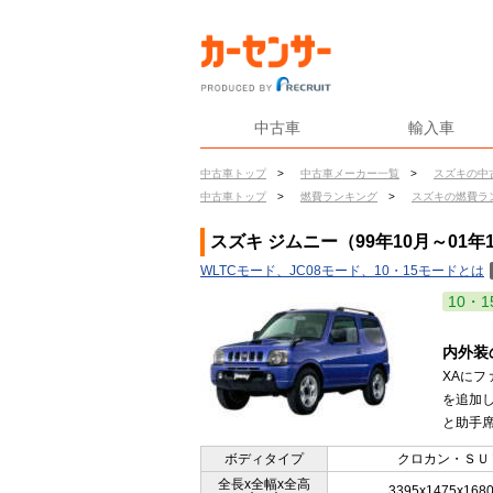
中古車
輸入車
中古車トップ
>
中古車メーカー一覧
>
スズキの中
中古車トップ
>
燃費ランキング
>
スズキの燃費ラ
スズキ ジムニー（99年10月～01年
WLTCモード、JC08モード、10・15モードとは
10・1
内外装
XAに
を追加
と助手席
ボディタイプ
クロカン・ＳＵ
全長x全幅x全高
3395x1475x168