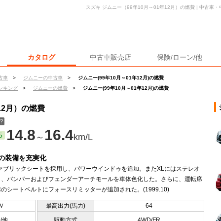
スズキ ジムニー（99年10月～01年12月）の燃費 | 中古
カタログ
中古車販売店
保険/ローン/他
古車
>
ジムニーの中古車
>
ジムニー(99年10月～01年12月)の燃費
ンキング
>
ジムニーの燃費
>
ジムニー(99年10月～01年12月)の燃費
12月）の燃費
？
14.8
16.4
5
～
km/L
の装備を充実化
ファブリックシートを採用し、パワーウインドゥを追加。またXLにはステレオ
し、バンパーおよびフェンダーアーチモールを車体色化した。さらに、運転席
のシートベルトにフォースリミッターが追加された。(1999.10)
Ｖ
最高出力(馬力)
64
0/他
駆動方式
4WD/FR