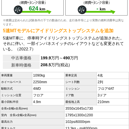
（燃費×タンク容量）
（燃費×タンク容量）
624
-
km
km
※燃費は定められた試験条件の下での数値のため、走行条件等により実際の燃料消費率は異な
ります。
5速MTモデルにアイドリングストップシステムを追加
5速MT車に、停車時アイドリングストップシステムが追加された。
それに伴い、一部インパネスイッチのレイアウトなども変更されて
いる。（2022.7）
中古車価格
199.9
万円～
490
万円
208.5
万円(税込)
新車時価格
1090kg
4名
車両重量
乗車定員
2250mm
2列
ホイールベース
シート列数
4WD
フロア4AT
駆動方式
ミッション
フロア
3ドア
ミッション位置
ドア数
4.9m
210mm
最小回転半径
最低地上高
3550x1645x1730
全長x全幅x全高(mm)
1795x1300x1200
室内 全長x全幅x全高(mm)
102ps/6000rpm
最高出力
13.3kg・m/4000rpm
最大トルク