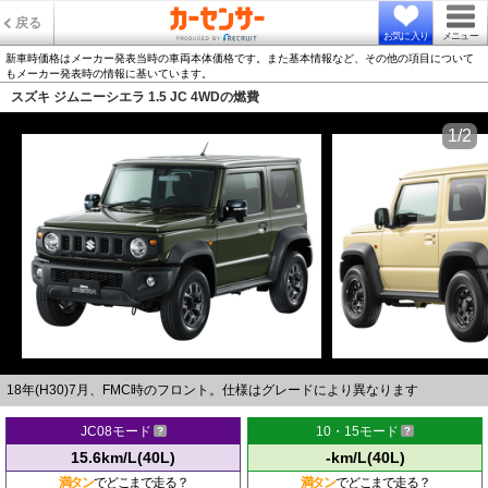
戻る
お気に入り
メニュー
新車時価格はメーカー発表当時の車両本体価格です。また基本情報など、その他の項目について
もメーカー発表時の情報に基いています。
スズキ ジムニーシエラ 1.5 JC 4WDの燃費
1/2
18年(H30)7月、FMC時のフロント。仕様はグレードにより異なります
JC08モード
10・15モード
15.6km/L(40L)
-km/L(40L)
満タン
でどこまで走る？
満タン
でどこまで走る？