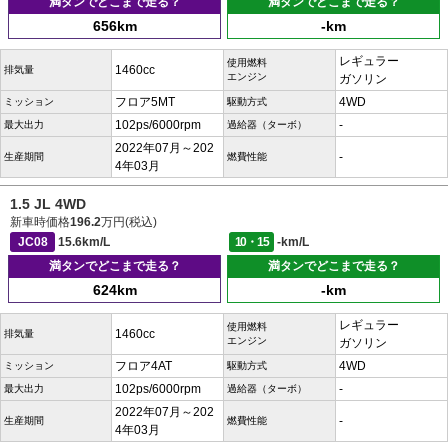
満タンでどこまで走る？
満タンでどこまで走る？
656km
-km
レギュラー
使用燃料
1460cc
排気量
エンジン
ガソリン
フロア5MT
4WD
ミッション
駆動方式
102ps/6000rpm
-
最大出力
過給器（ターボ）
2022年07月～202
-
生産期間
燃費性能
4年03月
1.5 JL 4WD
新車時価格
196.2
万円(税込)
JC08
15.6km/L
10・15
-km/L
満タンでどこまで走る？
満タンでどこまで走る？
624km
-km
レギュラー
使用燃料
1460cc
排気量
エンジン
ガソリン
フロア4AT
4WD
ミッション
駆動方式
102ps/6000rpm
-
最大出力
過給器（ターボ）
2022年07月～202
-
生産期間
燃費性能
4年03月