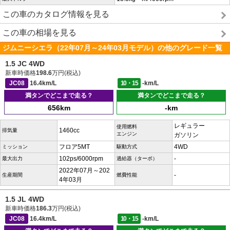
この車のカタログ情報を見る
この車の相場を見る
ジムニーシエラ（22年07月～24年03月モデル）の他のグレード一覧
1.5 JC 4WD
新車時価格
198.6
万円(税込)
JC08
16.4km/L
10・15
-km/L
満タンでどこまで走る？
満タンでどこまで走る？
656km
-km
レギュラー
使用燃料
1460cc
排気量
エンジン
ガソリン
フロア5MT
4WD
ミッション
駆動方式
102ps/6000rpm
-
最大出力
過給器（ターボ）
2022年07月～202
-
生産期間
燃費性能
4年03月
1.5 JL 4WD
新車時価格
186.3
万円(税込)
JC08
16.4km/L
10・15
-km/L