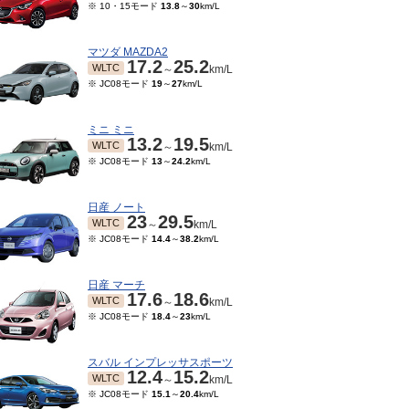
※ 10・15モード
13.8
～
30
km/L
マツダ MAZDA2
17.2
25.2
WLTC
～
km/L
※ JC08モード
19
～
27
km/L
ミニ ミニ
13.2
19.5
WLTC
～
km/L
※ JC08モード
13
～
24.2
km/L
日産 ノート
23
29.5
WLTC
～
km/L
※ JC08モード
14.4
～
38.2
km/L
日産 マーチ
17.6
18.6
WLTC
～
km/L
※ JC08モード
18.4
～
23
km/L
スバル インプレッサスポーツ
12.4
15.2
WLTC
～
km/L
※ JC08モード
15.1
～
20.4
km/L