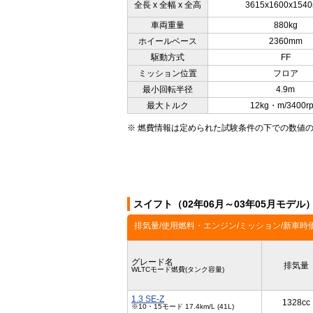
全長 x 全幅 x 全高
3615x1600x154
車両重量
880kg
ホイールベース
2360mm
駆動方式
FF
ミッション位置
フロア
最小回転半径
4.9m
最大トルク
12kg・m/3400r
※ 燃費情報は定められた試験条件の下での数値
スイフト（02年06月～03年05月モデ
排気量/使用燃料・エンジン/ミッション/新車時
グレード名
排気量
WLTCモード燃費(タンク容量)
1.3 SE-Z
1328cc
※10・15モード 17.4km/L (41L)