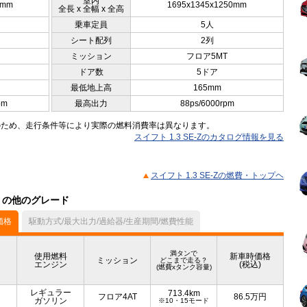
室内
0mm
1695x1345x1250mm
全長 x 全幅 x 全高
乗車定員
5人
シート配列
2列
ミッション
フロア5MT
ドア数
5ドア
最低地上高
165mm
pm
最高出力
88ps/6000rpm
のため、走行条件等により実際の燃料消費率は異なります。
スイフト 1.3 SE-Zのカタログ情報を見る
スイフト 1.3 SE-Zの燃費・トップヘ
ル）の他のグレード
価格
駆動方式/最大出力/過給器/生産期間/燃費性能
満タンで
使用燃料
新車時価格
ミッション
どこまで走る？
エンジン
(税込)
(燃費xタンク容量)
レギュラー
713.4km
フロア4AT
86.5
万円
ガソリン
※10・15モード