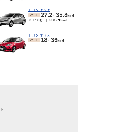
トヨタ アクア
27.2
35.8
WLTC
～
km/L
※ JC08モード
33.8
～
38
km/L
トヨタ ヤリス
18
36
WLTC
～
km/L
ト