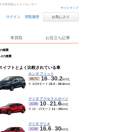
古車・中古車情報ならカーセンサー
サイトマップ
ログイン
閲覧履歴
お気に入り
車買取
お役立ち記事
-Zの燃費
E-Zの燃費
スイフトとよく比較されている車
ホンダ フィット
16
30.2
WLTC
～
km/L
※ JC08モード
15.2
～
38.6
km/L
マツダ アクセラスポーツ
10
21.6
JC08
～
km/L
※ 10・15モード
11
～
20
km/L
マツダ デミオ
16.6
30
JC08
～
km/L