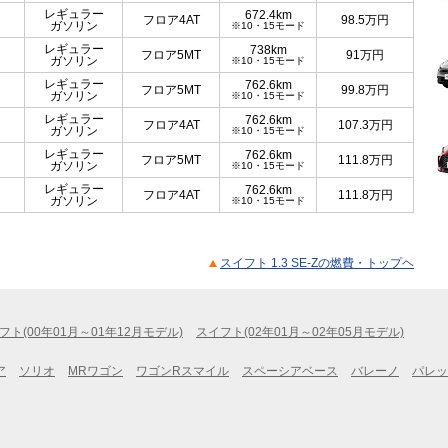
レギュラー
672.4km
フロア4AT
98.5
万円
ガソリン
※10・15モード
レギュラー
738km
フロア5MT
91
万円
ガソリン
※10・15モード
レギュラー
762.6km
フロア5MT
99.8
万円
ガソリン
※10・15モード
レギュラー
762.6km
フロア4AT
107.3
万円
ガソリン
※10・15モード
レギュラー
762.6km
フロア5MT
111.8
万円
ガソリン
※10・15モード
レギュラー
762.6km
フロア4AT
111.8
万円
ガソリン
※10・15モード
スイフト 1.3 SE-Zの燃費・トップヘ
フト(00年01月～01年12月モデル)
スイフト(02年01月～02年05月モデル)
ア
ソリオ
MRワゴン
ワゴンRスマイル
スペーシアベース
バレーノ
パレッ