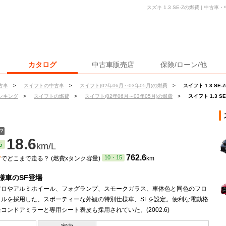
スズキ 1.3 SE-Zの燃費 | 中
カタログ
中古車販売店
保険/ローン/他
古車
>
スイフトの中古車
>
スイフト(02年06月～03年05月)の燃費
>
スイフト 1.3 SE
ンキング
>
スイフトの燃費
>
スイフト(02年06月～03年05月)の燃費
>
スイフト 1.3 S
？
18.6
5
km/L
ン
762.6
10・15
でどこまで走る？ (燃費xタンク容量)
km
様車のSF登場
アロやアルミホイール、フォグランプ、スモークガラス、車体色と同色のフロ
リルを採用した、スポーティーな外観の特別仕様車、SFを設定。便利な電動格
コンドアミラーと専用シート表皮も採用されていた。(2002.6)