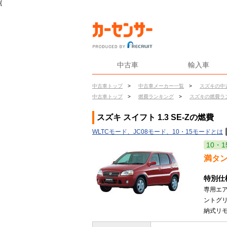
{
中古車
輸入車
中古車トップ
>
中古車メーカー一覧
>
スズキの中
中古車トップ
>
燃費ランキング
>
スズキの燃費ラ
スズキ スイフト 1.3 SE-Zの燃費
WLTCモード、JC08モード、10・15モードとは
10・1
満タ
特別仕
専用エ
ントグ
納式リモ