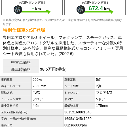
（燃費×タンク容量）
（燃費×タンク容量）
-
672.4
km
km
※燃費は定められた試験条件の下での数値のため、走行条件等により実際の燃料消費率は異な
ります。
特別仕様車のSF登場
専用エアロやアルミホイール、フォグランプ、スモークガラス、車
体色と同色のフロントグリルを採用した、スポーティーな外観の特
別仕様車、SFを設定。便利な電動格納式リモコンドアミラーと専用
シート表皮も採用されていた。(2002.6)
中古車価格
---
98.5
万円(税抜)
新車時価格
950kg
5名
車両重量
乗車定員
2360mm
2列
ホイールベース
シート列数
4WD
フロア4AT
駆動方式
ミッション
フロア
5ドア
ミッション位置
ドア数
4.9m
175mm
最小回転半径
最低地上高
3615x1600x1545
全長x全幅x全高(mm)
1695x1345x1250
室内 全長x全幅x全高(mm)
88ps/6000rpm
最高出力