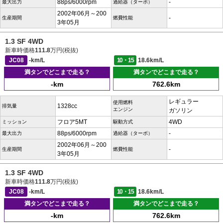
88ps/6000rpm
-
最大出力
過給器（ターボ）
2002年06月～200
-
生産期間
燃費性能
3年05月
1.3 SF 4WD
新車時価格
111.8
万円(税抜)
JC08
-km/L
10・15
18.6km/L
満タンでどこまで走る？
満タンでどこまで走る？
-km
762.6km
レギュラー
使用燃料
1328cc
排気量
エンジン
ガソリン
フロア5MT
4WD
ミッション
駆動方式
88ps/6000rpm
-
最大出力
過給器（ターボ）
2002年06月～200
-
生産期間
燃費性能
3年05月
1.3 SF 4WD
新車時価格
111.8
万円(税抜)
JC08
-km/L
10・15
18.6km/L
満タンでどこまで走る？
満タンでどこまで走る？
-km
762.6km