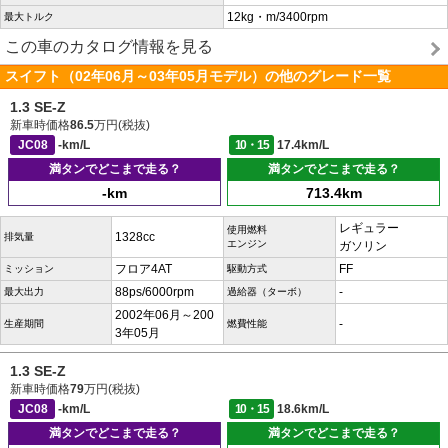
12kg・m/3400rpm
最大トルク
この車のカタログ情報を見る
スイフト（02年06月～03年05月モデル）の他のグレード一覧
1.3 SE-Z
新車時価格
86.5
万円(税抜)
JC08
-km/L
10・15
17.4km/L
満タンでどこまで走る？
満タンでどこまで走る？
-km
713.4km
レギュラー
使用燃料
1328cc
排気量
エンジン
ガソリン
フロア4AT
FF
ミッション
駆動方式
88ps/6000rpm
-
最大出力
過給器（ターボ）
2002年06月～200
-
生産期間
燃費性能
3年05月
1.3 SE-Z
新車時価格
79
万円(税抜)
JC08
-km/L
10・15
18.6km/L
満タンでどこまで走る？
満タンでどこまで走る？