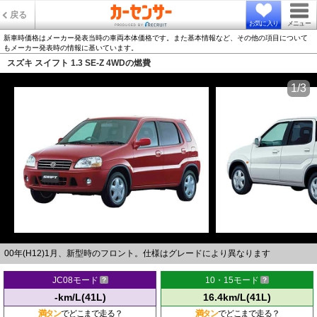
戻る
お気に入り
メニュー
新車時価格はメーカー発表当時の車両本体価格です。また基本情報など、その他の項目について
もメーカー発表時の情報に基いています。
スズキ スイフト 1.3 SE-Z 4WDの燃費
1/3
00年(H12)1月、新型時のフロント。仕様はグレードにより異なります
JC08モード
10・15モード
-km/L(41L)
16.4km/L(41L)
満タン
でどこまで走る？
満タン
でどこまで走る？