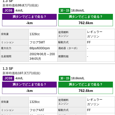
1.3 SF
新車時価格
99.8
万円(税抜)
JC08
-km/L
10・15
18.6km/L
満タンでどこまで走る？
満タンでどこまで走る？
-km
762.6km
レギュラー
使用燃料
1328cc
排気量
エンジン
ガソリン
フロア5MT
FF
ミッション
駆動方式
88ps/6000rpm
-
最大出力
過給器（ターボ）
2002年06月～200
-
生産期間
燃費性能
3年05月
1.3 SF
新車時価格
107.3
万円(税抜)
JC08
-km/L
10・15
18.6km/L
満タンでどこまで走る？
満タンでどこまで走る？
-km
762.6km
レギュラー
使用燃料
1328cc
排気量
エンジン
ガソリン
フロア4AT
FF
ミッション
駆動方式