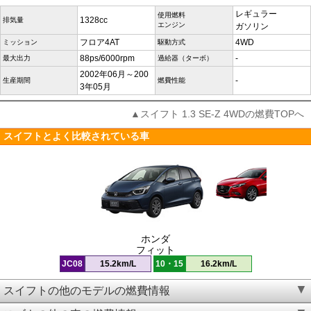
レギュラー
使用燃料
1328cc
排気量
エンジン
ガソリン
フロア4AT
4WD
ミッション
駆動方式
88ps/6000rpm
-
最大出力
過給器（ターボ）
2002年06月～200
-
生産期間
燃費性能
3年05月
▲スイフト 1.3 SE-Z 4WDの燃費TOPへ
スイフトとよく比較されている車
ホンダ
フィット
JC08
15.2km/L
10・15
16.2km/L
スイフトの他のモデルの燃費情報