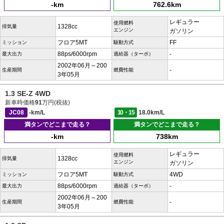
-km
762.6km
レギュラー
使用燃料
1328cc
排気量
エンジン
ガソリン
フロア5MT
FF
ミッション
駆動方式
88ps/6000rpm
-
最大出力
過給器（ターボ）
2002年06月～200
-
生産期間
燃費性能
3年05月
1.3 SE-Z 4WD
新車時価格
91
万円(税抜)
JC08
-km/L
10・15
18.0km/L
満タンでどこまで走る？
満タンでどこまで走る？
-km
738km
レギュラー
使用燃料
1328cc
排気量
エンジン
ガソリン
フロア5MT
4WD
ミッション
駆動方式
88ps/6000rpm
-
最大出力
過給器（ターボ）
2002年06月～200
-
生産期間
燃費性能
3年05月