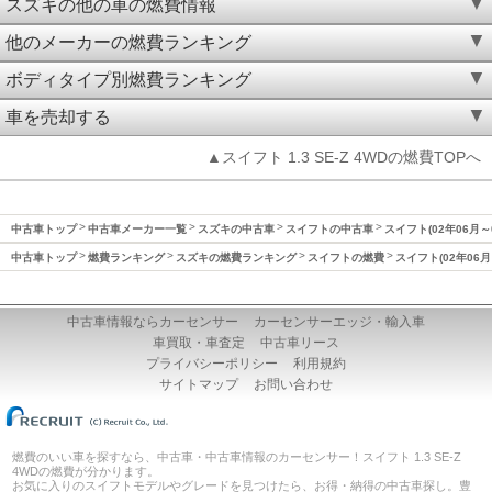
スズキの他の車の燃費情報
他のメーカーの燃費ランキング
ボディタイプ別燃費ランキング
車を売却する
▲スイフト 1.3 SE-Z 4WDの燃費TOPへ
中古車トップ
中古車メーカー一覧
スズキの中古車
スイフトの中古車
スイフト(02年06月～
中古車トップ
燃費ランキング
スズキの燃費ランキング
スイフトの燃費
スイフト(02年06月
中古車情報ならカーセンサー
カーセンサーエッジ・輸入車
車買取・車査定
中古車リース
プライバシーポリシー
利用規約
サイトマップ
お問い合わせ
燃費のいい車を探すなら、中古車・中古車情報のカーセンサー！スイフト 1.3 SE-Z
4WDの燃費が分かります。
お気に入りのスイフトモデルやグレードを見つけたら、お得・納得の中古車探し。豊