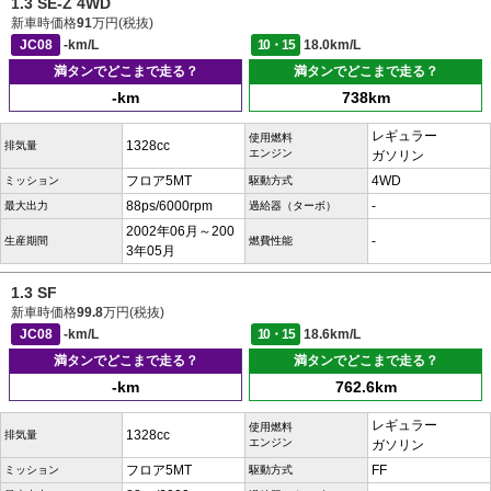
1.3 SE-Z 4WD
新車時価格
91
万円(税抜)
JC08
-km/L
10・15
18.0km/L
満タンでどこまで走る？
満タンでどこまで走る？
-km
738km
レギュラー
使用燃料
1328cc
排気量
エンジン
ガソリン
フロア5MT
4WD
ミッション
駆動方式
88ps/6000rpm
-
最大出力
過給器（ターボ）
2002年06月～200
-
生産期間
燃費性能
3年05月
1.3 SF
新車時価格
99.8
万円(税抜)
JC08
-km/L
10・15
18.6km/L
満タンでどこまで走る？
満タンでどこまで走る？
-km
762.6km
レギュラー
使用燃料
1328cc
排気量
エンジン
ガソリン
フロア5MT
FF
ミッション
駆動方式