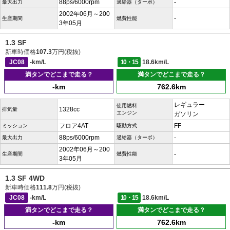
88ps/6000rpm
-
最大出力
過給器（ターボ）
2002年06月～200
-
生産期間
燃費性能
3年05月
1.3 SF
新車時価格
107.3
万円(税抜)
JC08
-km/L
10・15
18.6km/L
満タンでどこまで走る？
満タンでどこまで走る？
-km
762.6km
レギュラー
使用燃料
1328cc
排気量
エンジン
ガソリン
フロア4AT
FF
ミッション
駆動方式
88ps/6000rpm
-
最大出力
過給器（ターボ）
2002年06月～200
-
生産期間
燃費性能
3年05月
1.3 SF 4WD
新車時価格
111.8
万円(税抜)
JC08
-km/L
10・15
18.6km/L
満タンでどこまで走る？
満タンでどこまで走る？
-km
762.6km