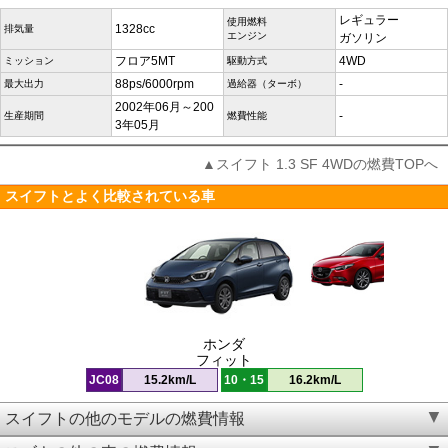
レギュラー
使用燃料
1328cc
排気量
エンジン
ガソリン
フロア5MT
4WD
ミッション
駆動方式
88ps/6000rpm
-
最大出力
過給器（ターボ）
2002年06月～200
-
生産期間
燃費性能
3年05月
▲スイフト 1.3 SF 4WDの燃費TOPへ
スイフトとよく比較されている車
ホンダ
フィット
JC08
15.2km/L
10・15
16.2km/L
スイフトの他のモデルの燃費情報