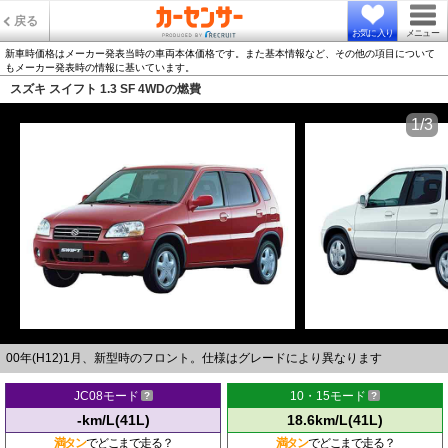
戻る
お気に入り
メニュー
新車時価格はメーカー発表当時の車両本体価格です。また基本情報など、その他の項目について
もメーカー発表時の情報に基いています。
スズキ スイフト 1.3 SF 4WDの燃費
1/3
00年(H12)1月、新型時のフロント。仕様はグレードにより異なります
JC08モード
10・15モード
-km/L(41L)
18.6km/L(41L)
満タン
でどこまで走る？
満タン
でどこまで走る？