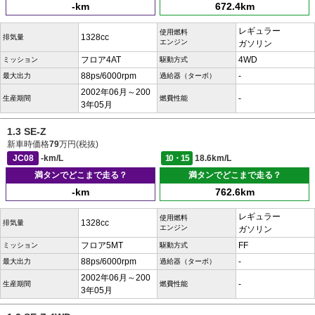
-km
672.4km
レギュラー
使用燃料
1328cc
排気量
エンジン
ガソリン
フロア4AT
4WD
ミッション
駆動方式
88ps/6000rpm
-
最大出力
過給器（ターボ）
2002年06月～200
-
生産期間
燃費性能
3年05月
1.3 SE-Z
新車時価格
79
万円(税抜)
JC08
-km/L
10・15
18.6km/L
満タンでどこまで走る？
満タンでどこまで走る？
-km
762.6km
レギュラー
使用燃料
1328cc
排気量
エンジン
ガソリン
フロア5MT
FF
ミッション
駆動方式
88ps/6000rpm
-
最大出力
過給器（ターボ）
2002年06月～200
-
生産期間
燃費性能
3年05月