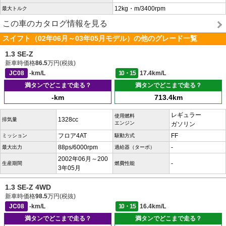
12kg・m/3400rpm
最大トルク
この車のカタログ情報を見る
スイフト（02年06月～03年05月モデル）の他のグレード一覧
1.3 SE-Z
新車時価格
86.5
万円(税抜)
JC08
-km/L
10・15
17.4km/L
満タンでどこまで走る？
満タンでどこまで走る？
-km
713.4km
レギュラー
使用燃料
1328cc
排気量
エンジン
ガソリン
フロア4AT
FF
ミッション
駆動方式
88ps/6000rpm
-
最大出力
過給器（ターボ）
2002年06月～200
-
生産期間
燃費性能
3年05月
1.3 SE-Z 4WD
新車時価格
98.5
万円(税抜)
JC08
-km/L
10・15
16.4km/L
満タンでどこまで走る？
満タンでどこまで走る？