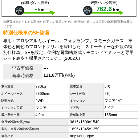
（燃費×タンク容量）
（燃費×タンク容量）
-
762.6
km
km
※燃費は定められた試験条件の下での数値のため、走行条件等により実際の燃料消費率は異な
ります。
特別仕様車のSF登場
専用エアロやアルミホイール、フォグランプ、スモークガラス、車
体色と同色のフロントグリルを採用した、スポーティーな外観の特
別仕様車、SFを設定。便利な電動格納式リモコンドアミラーと専用
シート表皮も採用されていた。(2002.6)
中古車価格
---
111.8
万円(税抜)
新車時価格
880kg
5名
車両重量
乗車定員
2360mm
2列
ホイールベース
シート列数
4WD
フロア4AT
駆動方式
ミッション
フロア
5ドア
ミッション位置
ドア数
4.9m
165mm
最小回転半径
最低地上高
3615x1600x1540
全長x全幅x全高(mm)
1695x1345x1250
室内 全長x全幅x全高(mm)
88ps/6000rpm
最高出力