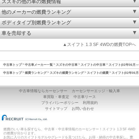
スズキの他の車の燃費情報
他のメーカーの燃費ランキング
ボディタイプ別燃費ランキング
車を売却する
▲スイフト 1.3 SF 4WDの燃費TOPへ
中古車トップ
中古車メーカー一覧
スズキの中古車
スイフトの中古車
スイフト(02年06月～
中古車トップ
燃費ランキング
スズキの燃費ランキング
スイフトの燃費
スイフト(02年06月
中古車情報ならカーセンサー
カーセンサーエッジ・輸入車
車買取・車査定
中古車リース
プライバシーポリシー
利用規約
サイトマップ
お問い合わせ
燃費のいい車を探すなら、中古車・中古車情報のカーセンサー！スイフト 1.3 SF 4WD
の燃費が分かります。
お気に入りのスイフトモデルやグレードを見つけたら、お得・納得の中古車探し。豊