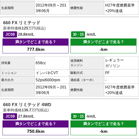
2012年09月～201
H27年度燃費基準
生産期間
燃費性能
3年06月
+20%達成
660 FX リミテッド
新車時価格
125
万円(税込)
JC08
28.8km/L
10・15
-km/L
満タンでどこまで走る？
満タンでどこまで走る？
777.6km
-km
レギュラー
使用燃料
658cc
排気量
エンジン
ガソリン
インパネCVT
FF
ミッション
駆動方式
52ps/6000rpm
-
最大出力
過給器（ターボ）
2012年09月～201
H27年度燃費基準
生産期間
燃費性能
3年06月
+20%達成
660 FX リミテッド 4WD
新車時価格
136.7
万円(税込)
JC08
27.8km/L
10・15
-km/L
満タンでどこまで走る？
満タンでどこまで走る？
750.6km
-km