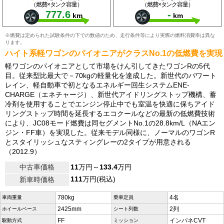
（燃費×タンク容量）
（燃費×タンク容量）
777.6
-
km
km
※燃費は定められた試験条件の下での数値のため、走行条件等により実際の燃料消費率は異な
ります。
ハイト系軽ワゴンのパイオニアがクラスNo.1の低燃費を実現
軽ワゴンのパイオニアとして市場をけん引してきたワゴンRの5代
目。従来型比最大で－70kgの軽量化を達成した。新世代のパワート
レイン、軽自動車で初となるエネルギー回生システムENE-
CHARGE（エネチャージ）、新世代アイドリングストップ機構、蓄
冷剤を使用することでエンジン停止中でも室温を快適に保ちアイド
リングストップ時間を延長するエコクールなどの最新の低燃費技術
により、JC08モード燃費は同セグメントNo.1の28.8km/L（NAエン
ジン・FF車）を実現した。従来モデル同様に、ノーマルのワゴンR
とスタイリッシュなスティングレーの2タイプが用意される
（2012.9）
中古車価格
11
万円～
133.4
万円
111
万円(税込)
新車時価格
780kg
4名
車両重量
乗車定員
2425mm
2列
ホイールベース
シート列数
FF
インパネCVT
駆動方式
ミッション