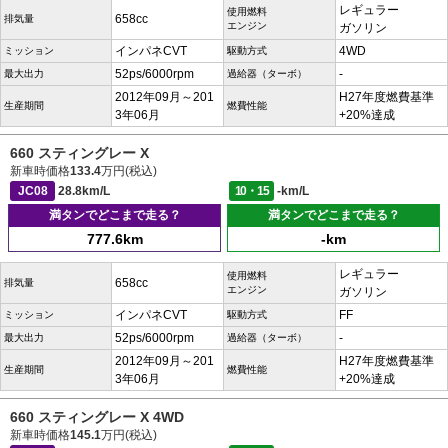
レギュラー
使用燃料
658cc
排気量
エンジン
ガソリン
インパネCVT
4WD
ミッション
駆動方式
52ps/6000rpm
-
最大出力
過給器（ターボ）
2012年09月～201
H27年度燃費基準
生産期間
燃費性能
3年06月
+20%達成
660 スティングレー X
新車時価格
133.4
万円(税込)
JC08
28.8km/L
10・15
-km/L
満タンでどこまで走る？
満タンでどこまで走る？
777.6km
-km
レギュラー
使用燃料
658cc
排気量
エンジン
ガソリン
インパネCVT
FF
ミッション
駆動方式
52ps/6000rpm
-
最大出力
過給器（ターボ）
2012年09月～201
H27年度燃費基準
生産期間
燃費性能
3年06月
+20%達成
660 スティングレー X 4WD
新車時価格
145.1
万円(税込)