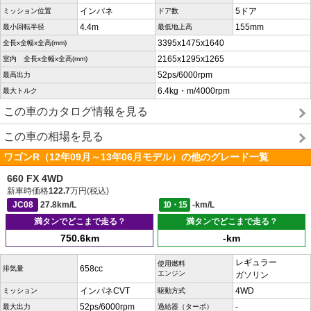
インパネ
5ドア
ミッション位置
ドア数
4.4m
155mm
最小回転半径
最低地上高
3395x1475x1640
全長x全幅x全高(mm)
2165x1295x1265
室内 全長x全幅x全高(mm)
52ps/6000rpm
最高出力
6.4kg・m/4000rpm
最大トルク
この車のカタログ情報を見る
この車の相場を見る
ワゴンR（12年09月～13年06月モデル）の他のグレード一覧
660 FX 4WD
新車時価格
122.7
万円(税込)
JC08
27.8km/L
10・15
-km/L
満タンでどこまで走る？
満タンでどこまで走る？
750.6km
-km
レギュラー
使用燃料
658cc
排気量
エンジン
ガソリン
インパネCVT
4WD
ミッション
駆動方式
52ps/6000rpm
-
最大出力
過給器（ターボ）