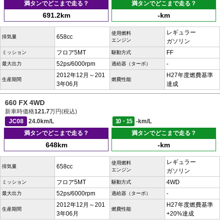
満タンでどこまで走る？
満タンでどこまで走る？
691.2km
-km
レギュラー
使用燃料
658cc
排気量
エンジン
ガソリン
フロア5MT
FF
ミッション
駆動方式
52ps/6000rpm
-
最大出力
過給器（ターボ）
2012年12月～201
H27年度燃費基準
生産期間
燃費性能
3年06月
達成
660 FX 4WD
新車時価格
121.7
万円(税込)
JC08
24.0km/L
10・15
-km/L
満タンでどこまで走る？
満タンでどこまで走る？
648km
-km
レギュラー
使用燃料
658cc
排気量
エンジン
ガソリン
フロア5MT
4WD
ミッション
駆動方式
52ps/6000rpm
-
最大出力
過給器（ターボ）
2012年12月～201
H27年度燃費基準
生産期間
燃費性能
3年06月
+20%達成