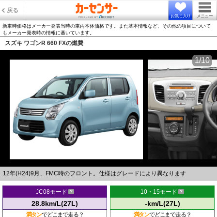
戻る
お気に入り
メニュー
新車時価格はメーカー発表当時の車両本体価格です。また基本情報など、その他の項目について
もメーカー発表時の情報に基いています。
スズキ ワゴンR 660 FXの燃費
1/10
12年(H24)9月、FMC時のフロント。仕様はグレードにより異なります
JC08モード
10・15モード
28.8km/L(27L)
-km/L(27L)
満タン
でどこまで走る？
満タン
でどこまで走る？