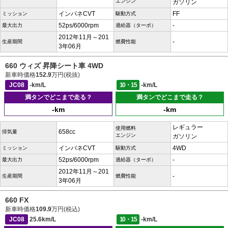
エンジン
ガソリン
インパネCVT
FF
ミッション
駆動方式
52ps/6000rpm
-
最大出力
過給器（ターボ）
2012年11月～201
-
生産期間
燃費性能
3年06月
660 ウィズ 昇降シート車 4WD
新車時価格
152.9
万円(税抜)
JC08
-km/L
10・15
-km/L
満タンでどこまで走る？
満タンでどこまで走る？
-km
-km
レギュラー
使用燃料
658cc
排気量
エンジン
ガソリン
インパネCVT
4WD
ミッション
駆動方式
52ps/6000rpm
-
最大出力
過給器（ターボ）
2012年11月～201
-
生産期間
燃費性能
3年06月
660 FX
新車時価格
109.9
万円(税込)
JC08
25.6km/L
10・15
-km/L