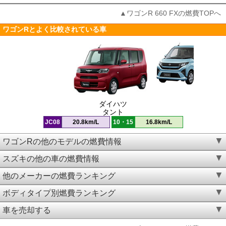
▲ワゴンR 660 FXの燃費TOPへ
ワゴンRとよく比較されている車
ダイハツ
タント
JC08
20.8km/L
10・15
16.8km/L
ワゴンRの他のモデルの燃費情報
スズキの他の車の燃費情報
他のメーカーの燃費ランキング
ボディタイプ別燃費ランキング
車を売却する