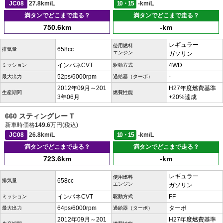
JC08
27.8km/L
10・15
-km/L
満タンでどこまで走る？
満タンでどこまで走る？
750.6km
-km
レギュラー
使用燃料
658cc
排気量
エンジン
ガソリン
インパネCVT
4WD
ミッション
駆動方式
52ps/6000rpm
-
最大出力
過給器（ターボ）
2012年09月～201
H27年度燃費基準
生産期間
燃費性能
3年06月
+20%達成
660 スティングレー T
新車時価格
149.6
万円(税込)
JC08
26.8km/L
10・15
-km/L
満タンでどこまで走る？
満タンでどこまで走る？
723.6km
-km
レギュラー
使用燃料
658cc
排気量
エンジン
ガソリン
インパネCVT
FF
ミッション
駆動方式
64ps/6000rpm
ターボ
最大出力
過給器（ターボ）
2012年09月～201
H27年度燃費基準