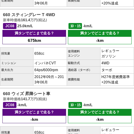
生産期間
燃費性能
3年06月
+20%達成
660 スティングレー T 4WD
新車時価格
161.4
万円(税込)
JC08
25.0km/L
10・15
-km/L
満タンでどこまで走る？
満タンでどこまで走る？
675km
-km
レギュラー
使用燃料
658cc
排気量
エンジン
ガソリン
インパネCVT
4WD
ミッション
駆動方式
64ps/6000rpm
ターボ
最大出力
過給器（ターボ）
2012年09月～201
H27年度燃費基準
生産期間
燃費性能
3年06月
+20%達成
660 ウィズ 昇降シート車
新車時価格
141.7
万円(税抜)
JC08
-km/L
10・15
-km/L
満タンでどこまで走る？
満タンでどこまで走る？
-km
-km
レギュラー
使用燃料
658cc
排気量