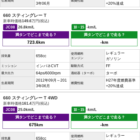
生産期間
燃費性能
3年06月
+20%達成
660 スティングレー T
新車時価格
149.6
万円(税込)
JC08
26.8km/L
10・15
-km/L
満タンでどこまで走る？
満タンでどこまで走る？
723.6km
-km
レギュラー
使用燃料
658cc
排気量
エンジン
ガソリン
インパネCVT
FF
ミッション
駆動方式
64ps/6000rpm
ターボ
最大出力
過給器（ターボ）
2012年09月～201
H27年度燃費基準
生産期間
燃費性能
3年06月
+20%達成
660 スティングレー T 4WD
新車時価格
161.4
万円(税込)
JC08
25.0km/L
10・15
-km/L
満タンでどこまで走る？
満タンでどこまで走る？
675km
-km
レギュラー
使用燃料
658cc
排気量