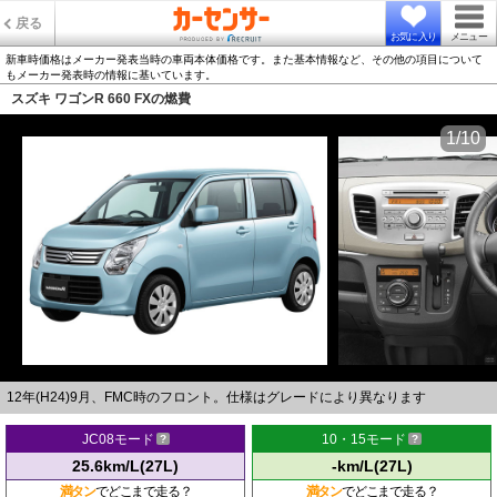
戻る
お気に入り
メニュー
新車時価格はメーカー発表当時の車両本体価格です。また基本情報など、その他の項目について
もメーカー発表時の情報に基いています。
スズキ ワゴンR 660 FXの燃費
1/10
12年(H24)9月、FMC時のフロント。仕様はグレードにより異なります
JC08モード
10・15モード
25.6km/L(27L)
-km/L(27L)
満タン
でどこまで走る？
満タン
でどこまで走る？