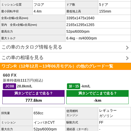
フロア
5ドア
ミッション位置
ドア数
4.4m
155mm
最小回転半径
最低地上高
3395x1475x1640
全長x全幅x全高(mm)
2165x1295x1265
室内 全長x全幅x全高(mm)
52ps/6000rpm
最高出力
6.4kg・m/4000rpm
最大トルク
この車のカタログ情報を見る
この車の相場を見る
ワゴンR（12年12月～13年06月モデル）の他のグレード一覧
660 FX
新車時価格
111
万円(税込)
JC08
28.8km/L
10・15
-km/L
満タンでどこまで走る？
満タンでどこまで走る？
777.6km
-km
レギュラー
使用燃料
658cc
排気量
エンジン
ガソリン
インパネCVT
FF
ミッション
駆動方式
52ps/6000rpm
-
最大出力
過給器（ターボ）