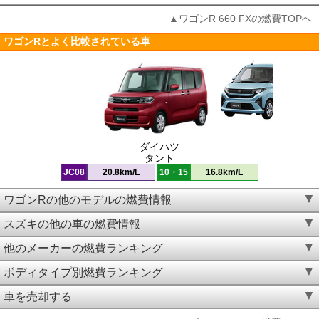
▲ワゴンR 660 FXの燃費TOPへ
ワゴンRとよく比較されている車
ダイハツ
タント
JC08
20.8km/L
10・15
16.8km/L
ワゴンRの他のモデルの燃費情報
スズキの他の車の燃費情報
他のメーカーの燃費ランキング
ボディタイプ別燃費ランキング
車を売却する