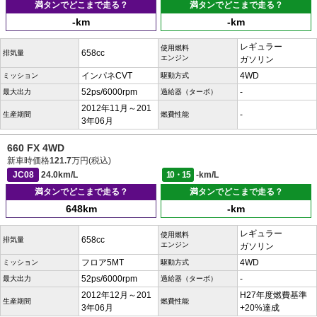
満タンでどこまで走る？
満タンでどこまで走る？
-km
-km
レギュラー
使用燃料
658cc
排気量
エンジン
ガソリン
インパネCVT
4WD
ミッション
駆動方式
52ps/6000rpm
-
最大出力
過給器（ターボ）
2012年11月～201
-
生産期間
燃費性能
3年06月
660 FX 4WD
新車時価格
121.7
万円(税込)
JC08
24.0km/L
10・15
-km/L
満タンでどこまで走る？
満タンでどこまで走る？
648km
-km
レギュラー
使用燃料
658cc
排気量
エンジン
ガソリン
フロア5MT
4WD
ミッション
駆動方式
52ps/6000rpm
-
最大出力
過給器（ターボ）
2012年12月～201
H27年度燃費基準
生産期間
燃費性能
3年06月
+20%達成