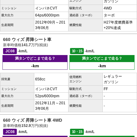
エンジン
ガソリン
インパネCVT
4WD
ミッション
駆動方式
64ps/6000rpm
ターボ
最大出力
過給器（ターボ）
2012年09月～201
H27年度燃費基準
生産期間
燃費性能
3年06月
+20%達成
660 ウィズ 昇降シート車
新車時価格
141.7
万円(税抜)
JC08
-km/L
10・15
-km/L
満タンでどこまで走る？
満タンでどこまで走る？
-km
-km
レギュラー
使用燃料
658cc
排気量
エンジン
ガソリン
インパネCVT
FF
ミッション
駆動方式
52ps/6000rpm
-
最大出力
過給器（ターボ）
2012年11月～201
-
生産期間
燃費性能
3年06月
660 ウィズ 昇降シート車 4WD
新車時価格
152.9
万円(税抜)
JC08
-km/L
10・15
-km/L