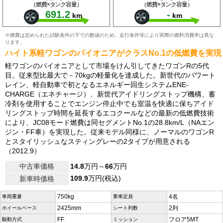
（燃費×タンク容量）
（燃費×タンク容量）
691.2
-
km
km
※燃費は定められた試験条件の下での数値のため、走行条件等により実際の燃料消費率は異な
ります。
ハイト系軽ワゴンのパイオニアがクラスNo.1の低燃費を実現
軽ワゴンのパイオニアとして市場をけん引してきたワゴンRの5代
目。従来型比最大で－70kgの軽量化を達成した。新世代のパワート
レイン、軽自動車で初となるエネルギー回生システムENE-
CHARGE（エネチャージ）、新世代アイドリングストップ機構、蓄
冷剤を使用することでエンジン停止中でも室温を快適に保ちアイド
リングストップ時間を延長するエコクールなどの最新の低燃費技術
により、JC08モード燃費は同セグメントNo.1の28.8km/L（NAエン
ジン・FF車）を実現した。従来モデル同様に、ノーマルのワゴンR
とスタイリッシュなスティングレーの2タイプが用意される
（2012.9）
中古車価格
14.8
万円～
66
万円
109.9
万円(税込)
新車時価格
750kg
4名
車両重量
乗車定員
2425mm
2列
ホイールベース
シート列数
FF
フロア5MT
駆動方式
ミッション