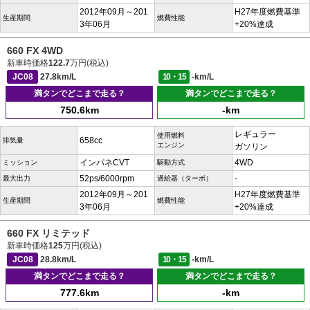
2012年09月～201
H27年度燃費基準
生産期間
燃費性能
3年06月
+20%達成
660 FX 4WD
新車時価格
122.7
万円(税込)
JC08
27.8km/L
10・15
-km/L
満タンでどこまで走る？
満タンでどこまで走る？
750.6km
-km
レギュラー
使用燃料
658cc
排気量
エンジン
ガソリン
インパネCVT
4WD
ミッション
駆動方式
52ps/6000rpm
-
最大出力
過給器（ターボ）
2012年09月～201
H27年度燃費基準
生産期間
燃費性能
3年06月
+20%達成
660 FX リミテッド
新車時価格
125
万円(税込)
JC08
28.8km/L
10・15
-km/L
満タンでどこまで走る？
満タンでどこまで走る？
777.6km
-km