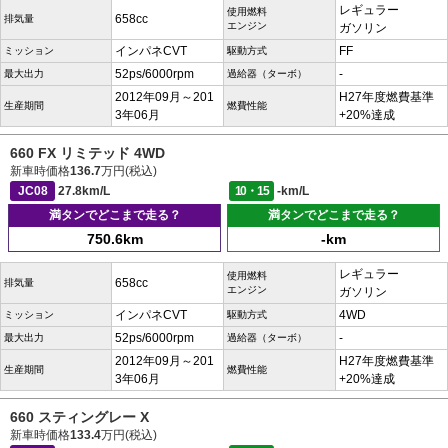
レギュラー
使用燃料
658cc
排気量
エンジン
ガソリン
インパネCVT
FF
ミッション
駆動方式
52ps/6000rpm
-
最大出力
過給器（ターボ）
2012年09月～201
H27年度燃費基準
生産期間
燃費性能
3年06月
+20%達成
660 FX リミテッド 4WD
新車時価格
136.7
万円(税込)
JC08
27.8km/L
10・15
-km/L
満タンでどこまで走る？
満タンでどこまで走る？
750.6km
-km
レギュラー
使用燃料
658cc
排気量
エンジン
ガソリン
インパネCVT
4WD
ミッション
駆動方式
52ps/6000rpm
-
最大出力
過給器（ターボ）
2012年09月～201
H27年度燃費基準
生産期間
燃費性能
3年06月
+20%達成
660 スティングレー X
新車時価格
133.4
万円(税込)