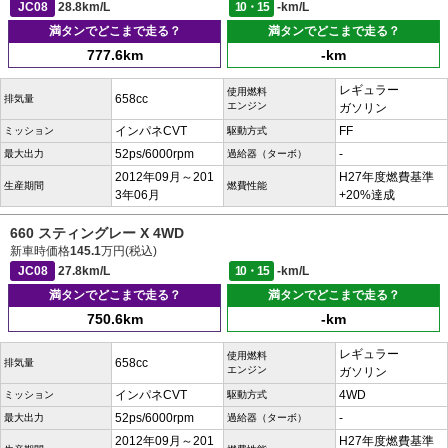
JC08
28.8km/L
10・15
-km/L
満タンでどこまで走る？
満タンでどこまで走る？
777.6km
-km
レギュラー
使用燃料
658cc
排気量
エンジン
ガソリン
インパネCVT
FF
ミッション
駆動方式
52ps/6000rpm
-
最大出力
過給器（ターボ）
2012年09月～201
H27年度燃費基準
生産期間
燃費性能
3年06月
+20%達成
660 スティングレー X 4WD
新車時価格
145.1
万円(税込)
JC08
27.8km/L
10・15
-km/L
満タンでどこまで走る？
満タンでどこまで走る？
750.6km
-km
レギュラー
使用燃料
658cc
排気量
エンジン
ガソリン
インパネCVT
4WD
ミッション
駆動方式
52ps/6000rpm
-
最大出力
過給器（ターボ）
2012年09月～201
H27年度燃費基準