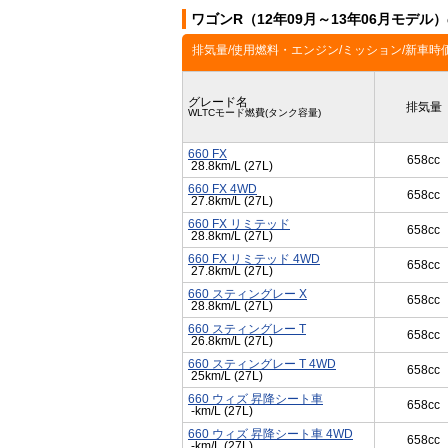
ワゴンR（12年09月～13年06月モデル
排気量/使用燃料・エンジン/ミッション/新車時
グレード名
排気量
WLTCモード燃費(タンク容量)
660 FX
658cc
28.8km/L (27L)
660 FX 4WD
658cc
27.8km/L (27L)
660 FX リミテッド
658cc
28.8km/L (27L)
660 FX リミテッド 4WD
658cc
27.8km/L (27L)
660 スティングレー X
658cc
28.8km/L (27L)
660 スティングレー T
658cc
26.8km/L (27L)
660 スティングレー T 4WD
658cc
25km/L (27L)
660 ウィズ 昇降シート車
658cc
-km/L (27L)
660 ウィズ 昇降シート車 4WD
658cc
-km/L (27L)