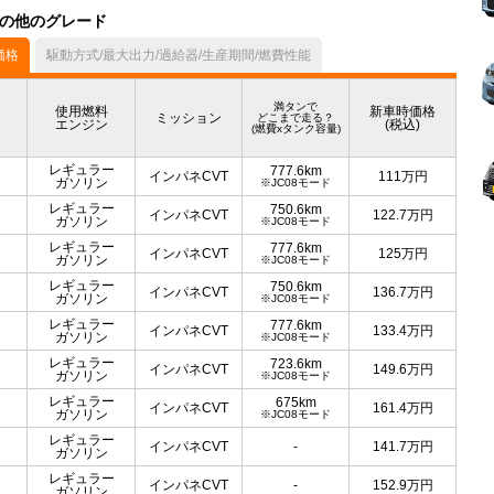
）の他のグレード
価格
駆動方式/最大出力/過給器/生産期間/燃費性能
満タンで
使用燃料
新車時価格
ミッション
どこまで走る？
エンジン
(税込)
(燃費xタンク容量)
レギュラー
777.6km
インパネCVT
111
万円
ガソリン
※JC08モード
レギュラー
750.6km
インパネCVT
122.7
万円
ガソリン
※JC08モード
レギュラー
777.6km
インパネCVT
125
万円
ガソリン
※JC08モード
レギュラー
750.6km
インパネCVT
136.7
万円
ガソリン
※JC08モード
レギュラー
777.6km
インパネCVT
133.4
万円
ガソリン
※JC08モード
レギュラー
723.6km
インパネCVT
149.6
万円
ガソリン
※JC08モード
レギュラー
675km
インパネCVT
161.4
万円
ガソリン
※JC08モード
レギュラー
インパネCVT
-
141.7
万円
ガソリン
レギュラー
インパネCVT
-
152.9
万円
ガソリン