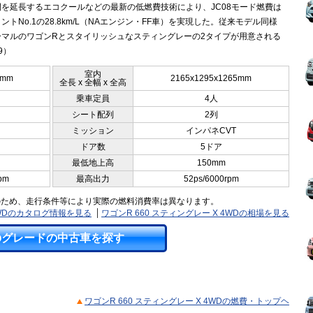
間を延長するエコクールなどの最新の低燃費技術により、JC08モード燃費は
ントNo.1の28.8km/L（NAエンジン・FF車）を実現した。従来モデル同様
ーマルのワゴンRとスタイリッシュなスティングレーの2タイプが用意される
.9）
室内
0mm
2165x1295x1265mm
全長 x 全幅 x 全高
乗車定員
4人
シート配列
2列
ミッション
インパネCVT
ドア数
5ドア
最低地上高
150mm
pm
最高出力
52ps/6000rpm
のため、走行条件等により実際の燃料消費率は異なります。
 4WDのカタログ情報を見る
ワゴンR 660 スティングレー X 4WDの相場を見る
のグレードの中古車を探す
ワゴンR 660 スティングレー X 4WDの燃費・トップヘ