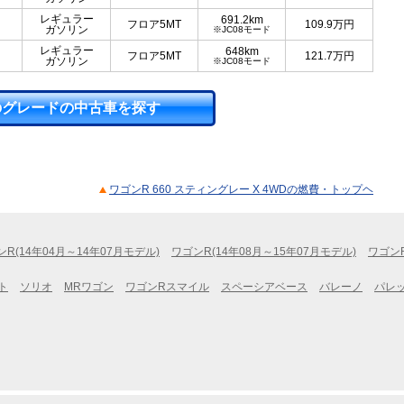
レギュラー
691.2km
フロア5MT
109.9
万円
ガソリン
※JC08モード
レギュラー
648km
フロア5MT
121.7
万円
ガソリン
※JC08モード
のグレードの中古車を探す
ワゴンR 660 スティングレー X 4WDの燃費・トップヘ
R(14年04月～14年07月モデル)
ワゴンR(14年08月～15年07月モデル)
ワゴンR
ト
ソリオ
MRワゴン
ワゴンRスマイル
スペーシアベース
バレーノ
パレ