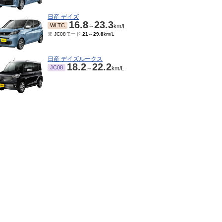
日産 デイズ
16.8
23.3
WLTC
～
km/L
※ JC08モード
21
～
29.8
km/L
日産 デイズルークス
18.2
22.2
JC08
～
km/L