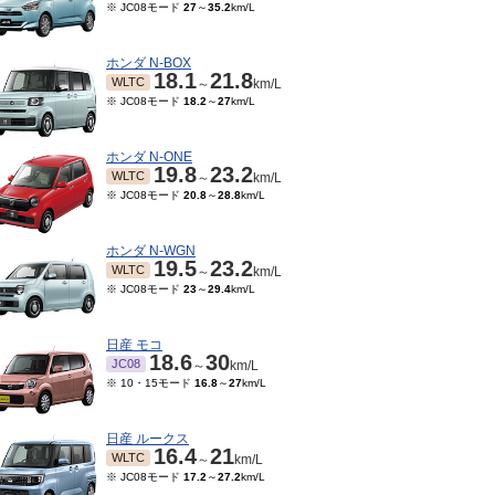
※ JC08モード
27
～
35.2
km/L
ホンダ N-BOX
18.1
21.8
WLTC
～
km/L
※ JC08モード
18.2
～
27
km/L
ホンダ N-ONE
19.8
23.2
WLTC
～
km/L
※ JC08モード
20.8
～
28.8
km/L
ホンダ N-WGN
19.5
23.2
WLTC
～
km/L
※ JC08モード
23
～
29.4
km/L
日産 モコ
18.6
30
JC08
～
km/L
※ 10・15モード
16.8
～
27
km/L
日産 ルークス
16.4
21
WLTC
～
km/L
※ JC08モード
17.2
～
27.2
km/L