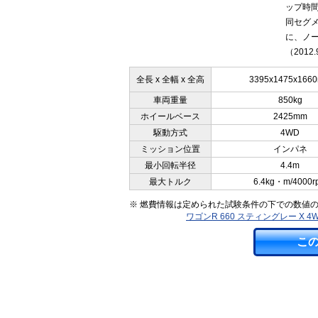
ップ時
同セグメ
に、ノ
（2012
全長 x 全幅 x 全高
3395x1475x166
車両重量
850kg
ホイールベース
2425mm
駆動方式
4WD
ミッション位置
インパネ
最小回転半径
4.4m
最大トルク
6.4kg・m/4000r
※ 燃費情報は定められた試験条件の下での数値
ワゴンR 660 スティングレー X
こ