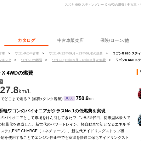
スズキ 660 スティングレー X 4WDの燃費 | 中
カタログ
中古車販売店
保険/ローン/他
古車
>
ワゴンRの中古車
>
ワゴンR(12年09月～13年06月)の燃費
>
ワゴンR 660 ステ
ンキング
>
ワゴンRの燃費
>
ワゴンR(12年09月～13年06月)の燃費
>
ワゴンR 660 ス
 X 4WDの燃費
？
27.8
km/L
ン
750.6
JC08
でどこまで走る？ (燃費xタンク容量)
km
系軽ワゴンのパイオニアがクラスNo.1の低燃費を実現
ンのパイオニアとして市場をけん引してきたワゴンRの5代目。従来型比最大で
gの軽量化を達成した。新世代のパワートレイン、軽自動車で初となるエネルギ
ステムENE-CHARGE（エネチャージ）、新世代アイドリングストップ機
冷剤を使用することでエンジン停止中でも室温を快適に保ちアイドリングスト