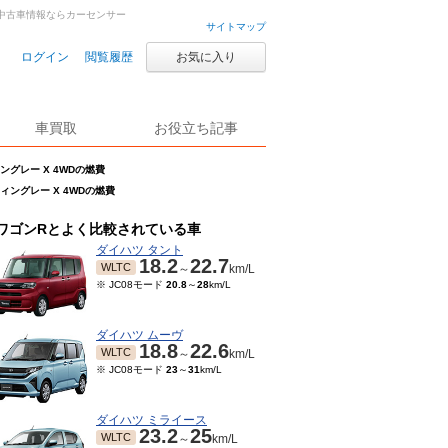
古車・中古車情報ならカーセンサー
サイトマップ
ログイン
閲覧履歴
お気に入り
車買取
お役立ち記事
ィングレー X 4WDの燃費
ティングレー X 4WDの燃費
ワゴンRとよく比較されている車
ダイハツ タント
18.2
22.7
WLTC
～
km/L
※ JC08モード
20.8
～
28
km/L
ダイハツ ムーヴ
18.8
22.6
WLTC
～
km/L
※ JC08モード
23
～
31
km/L
ダイハツ ミライース
23.2
25
WLTC
～
km/L