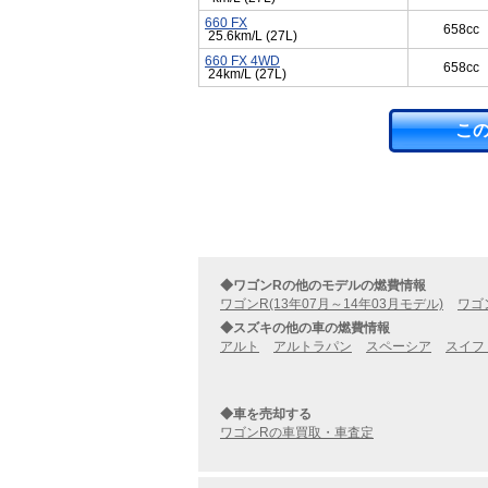
660 FX
658cc
25.6km/L (27L)
660 FX 4WD
658cc
24km/L (27L)
こ
◆ワゴンRの他のモデルの燃費情報
ワゴンR(13年07月～14年03月モデル)
ワゴン
◆スズキの他の車の燃費情報
アルト
アルトラパン
スペーシア
スイフ
◆車を売却する
ワゴンRの車買取・車査定