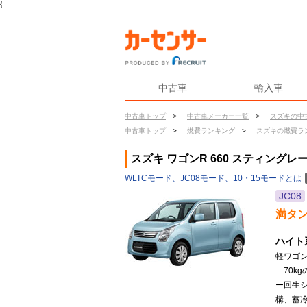
{
中古車
輸入車
中古車トップ
>
中古車メーカー一覧
>
スズキの中
中古車トップ
>
燃費ランキング
>
スズキの燃費ラ
スズキ ワゴンR 660 スティングレー
WLTCモード、JC08モード、10・15モードとは
JC08
満タ
ハイト
軽ワゴ
－70k
ー回生シ
構、蓄