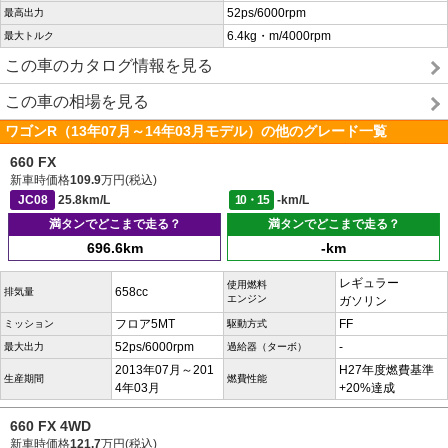
52ps/6000rpm
最高出力
6.4kg・m/4000rpm
最大トルク
この車のカタログ情報を見る
この車の相場を見る
ワゴンR（13年07月～14年03月モデル）の他のグレード一覧
660 FX
新車時価格
109.9
万円(税込)
JC08
25.8km/L
10・15
-km/L
満タンでどこまで走る？
満タンでどこまで走る？
696.6km
-km
レギュラー
使用燃料
658cc
排気量
エンジン
ガソリン
フロア5MT
FF
ミッション
駆動方式
52ps/6000rpm
-
最大出力
過給器（ターボ）
2013年07月～201
H27年度燃費基準
生産期間
燃費性能
4年03月
+20%達成
660 FX 4WD
新車時価格
121.7
万円(税込)