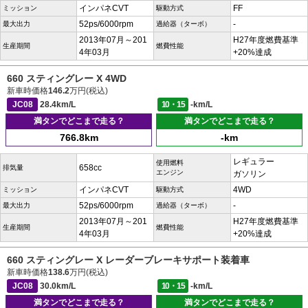
インパネCVT
FF
ミッション
駆動方式
52ps/6000rpm
-
最大出力
過給器（ターボ）
2013年07月～201
H27年度燃費基準
生産期間
燃費性能
4年03月
+20%達成
660 スティングレー X 4WD
新車時価格
146.2
万円(税込)
JC08
28.4km/L
10・15
-km/L
満タンでどこまで走る？
満タンでどこまで走る？
766.8km
-km
レギュラー
使用燃料
658cc
排気量
エンジン
ガソリン
インパネCVT
4WD
ミッション
駆動方式
52ps/6000rpm
-
最大出力
過給器（ターボ）
2013年07月～201
H27年度燃費基準
生産期間
燃費性能
4年03月
+20%達成
660 スティングレー X レーダーブレーキサポート装着車
新車時価格
138.6
万円(税込)
JC08
30.0km/L
10・15
-km/L
満タンでどこまで走る？
満タンでどこまで走る？