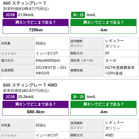
660 スティングレー T
新車時価格
149.6
万円(税込)
JC08
27.0km/L
10・15
-km/L
満タンでどこまで走る？
満タンでどこまで走る？
729km
-km
レギュラー
使用燃料
658cc
排気量
エンジン
ガソリン
インパネCVT
FF
ミッション
駆動方式
64ps/6000rpm
ターボ
最大出力
過給器（ターボ）
2013年07月～201
H27年度燃費基準
生産期間
燃費性能
4年03月
+20%達成
660 スティングレー T 4WD
新車時価格
161.4
万円(税込)
JC08
25.2km/L
10・15
-km/L
満タンでどこまで走る？
満タンでどこまで走る？
680.4km
-km
レギュラー
使用燃料
658cc
排気量
エンジン
ガソリン
インパネCVT
4WD
ミッション
駆動方式