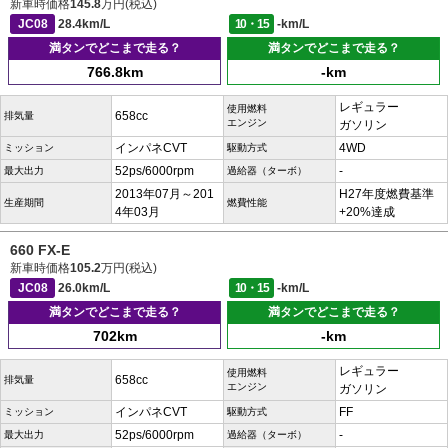
新車時価格
145.8
万円(税込)
JC08
28.4km/L
10・15
-km/L
満タンでどこまで走る？
満タンでどこまで走る？
766.8km
-km
レギュラー
使用燃料
658cc
排気量
エンジン
ガソリン
インパネCVT
4WD
ミッション
駆動方式
52ps/6000rpm
-
最大出力
過給器（ターボ）
2013年07月～201
H27年度燃費基準
生産期間
燃費性能
4年03月
+20%達成
660 FX-E
新車時価格
105.2
万円(税込)
JC08
26.0km/L
10・15
-km/L
満タンでどこまで走る？
満タンでどこまで走る？
702km
-km
レギュラー
使用燃料
658cc
排気量
エンジン
ガソリン
インパネCVT
FF
ミッション
駆動方式
52ps/6000rpm
-
最大出力
過給器（ターボ）