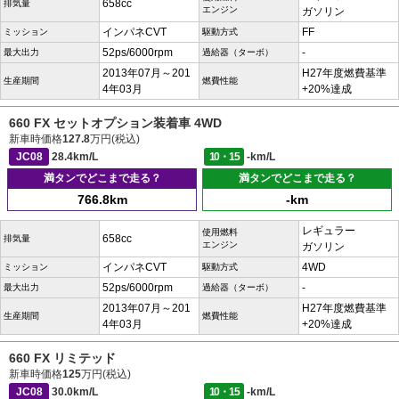
658cc
排気量
エンジン
ガソリン
インパネCVT
FF
ミッション
駆動方式
52ps/6000rpm
-
最大出力
過給器（ターボ）
2013年07月～201
H27年度燃費基準
生産期間
燃費性能
4年03月
+20%達成
660 FX セットオプション装着車 4WD
新車時価格
127.8
万円(税込)
JC08
28.4km/L
10・15
-km/L
満タンでどこまで走る？
満タンでどこまで走る？
766.8km
-km
レギュラー
使用燃料
658cc
排気量
エンジン
ガソリン
インパネCVT
4WD
ミッション
駆動方式
52ps/6000rpm
-
最大出力
過給器（ターボ）
2013年07月～201
H27年度燃費基準
生産期間
燃費性能
4年03月
+20%達成
660 FX リミテッド
新車時価格
125
万円(税込)
JC08
30.0km/L
10・15
-km/L