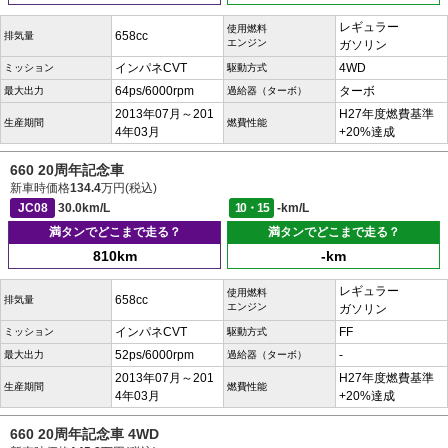
レギュラー
使用燃料
658cc
排気量
エンジン
ガソリン
インパネCVT
4WD
ミッション
駆動方式
64ps/6000rpm
ターボ
最大出力
過給器（ターボ）
2013年07月～201
H27年度燃費基準
生産期間
燃費性能
4年03月
+20%達成
660 20周年記念車
新車時価格
134.4
万円(税込)
JC08
30.0km/L
10・15
-km/L
満タンでどこまで走る？
満タンでどこまで走る？
810km
-km
レギュラー
使用燃料
658cc
排気量
エンジン
ガソリン
インパネCVT
FF
ミッション
駆動方式
52ps/6000rpm
-
最大出力
過給器（ターボ）
2013年07月～201
H27年度燃費基準
生産期間
燃費性能
4年03月
+20%達成
660 20周年記念車 4WD