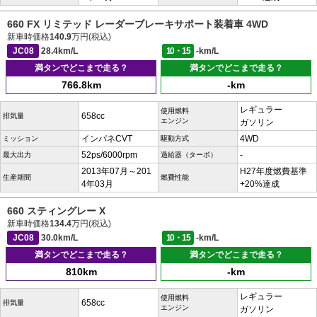
660 FX リミテッド レーダーブレーキサポート装着車 4WD
新車時価格
140.9
万円(税込)
JC08
28.4km/L
10・15
-km/L
満タンでどこまで走る？
満タンでどこまで走る？
766.8km
-km
レギュラー
使用燃料
658cc
排気量
エンジン
ガソリン
インパネCVT
4WD
ミッション
駆動方式
52ps/6000rpm
-
最大出力
過給器（ターボ）
2013年07月～201
H27年度燃費基準
生産期間
燃費性能
4年03月
+20%達成
660 スティングレー X
新車時価格
134.4
万円(税込)
JC08
30.0km/L
10・15
-km/L
満タンでどこまで走る？
満タンでどこまで走る？
810km
-km
レギュラー
使用燃料
658cc
排気量
エンジン
ガソリン