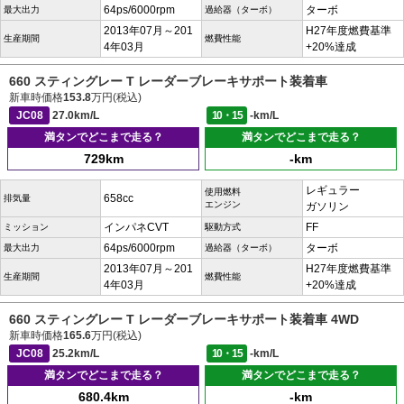
64ps/6000rpm
ターボ
最大出力
過給器（ターボ）
2013年07月～201
H27年度燃費基準
生産期間
燃費性能
4年03月
+20%達成
660 スティングレー T レーダーブレーキサポート装着車
新車時価格
153.8
万円(税込)
JC08
27.0km/L
10・15
-km/L
満タンでどこまで走る？
満タンでどこまで走る？
729km
-km
レギュラー
使用燃料
658cc
排気量
エンジン
ガソリン
インパネCVT
FF
ミッション
駆動方式
64ps/6000rpm
ターボ
最大出力
過給器（ターボ）
2013年07月～201
H27年度燃費基準
生産期間
燃費性能
4年03月
+20%達成
660 スティングレー T レーダーブレーキサポート装着車 4WD
新車時価格
165.6
万円(税込)
JC08
25.2km/L
10・15
-km/L
満タンでどこまで走る？
満タンでどこまで走る？
680.4km
-km