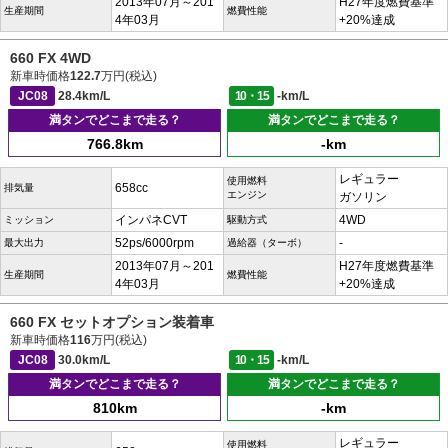
2013年07月～201
H27年度燃費基準
生産期間
燃費性能
4年03月
+20%達成
660 FX 4WD
新車時価格
122.7
万円(税込)
JC08
28.4km/L
10・15
-km/L
満タンでどこまで走る？
満タンでどこまで走る？
766.8km
-km
レギュラー
使用燃料
658cc
排気量
エンジン
ガソリン
インパネCVT
4WD
ミッション
駆動方式
52ps/6000rpm
-
最大出力
過給器（ターボ）
2013年07月～201
H27年度燃費基準
生産期間
燃費性能
4年03月
+20%達成
660 FX セットオプション装着車
新車時価格
116
万円(税込)
JC08
30.0km/L
10・15
-km/L
満タンでどこまで走る？
満タンでどこまで走る？
810km
-km
レギュラー
使用燃料