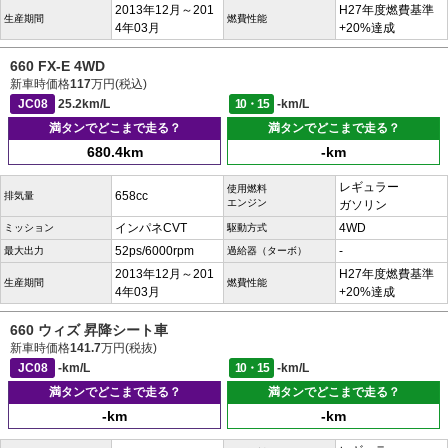
2013年12月～201
H27年度燃費基準
生産期間
燃費性能
4年03月
+20%達成
660 FX-E 4WD
新車時価格
117
万円(税込)
JC08
25.2km/L
10・15
-km/L
満タンでどこまで走る？
満タンでどこまで走る？
680.4km
-km
レギュラー
使用燃料
658cc
排気量
エンジン
ガソリン
インパネCVT
4WD
ミッション
駆動方式
52ps/6000rpm
-
最大出力
過給器（ターボ）
2013年12月～201
H27年度燃費基準
生産期間
燃費性能
4年03月
+20%達成
660 ウィズ 昇降シート車
新車時価格
141.7
万円(税抜)
JC08
-km/L
10・15
-km/L
満タンでどこまで走る？
満タンでどこまで走る？
-km
-km