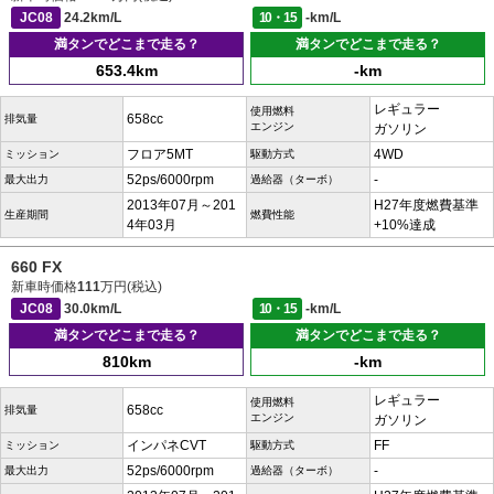
JC08
24.2km/L
10・15
-km/L
満タンでどこまで走る？
満タンでどこまで走る？
653.4km
-km
レギュラー
使用燃料
658cc
排気量
エンジン
ガソリン
フロア5MT
4WD
ミッション
駆動方式
52ps/6000rpm
-
最大出力
過給器（ターボ）
2013年07月～201
H27年度燃費基準
生産期間
燃費性能
4年03月
+10%達成
660 FX
新車時価格
111
万円(税込)
JC08
30.0km/L
10・15
-km/L
満タンでどこまで走る？
満タンでどこまで走る？
810km
-km
レギュラー
使用燃料
658cc
排気量
エンジン
ガソリン
インパネCVT
FF
ミッション
駆動方式
52ps/6000rpm
-
最大出力
過給器（ターボ）