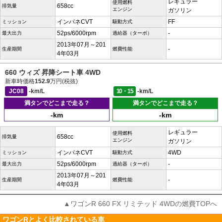
レギュラー
使用燃料
658cc
排気量
エンジン
ガソリン
インパネCVT
FF
ミッション
駆動方式
52ps/6000rpm
-
最大出力
過給器（ターボ）
2013年07月～201
-
生産期間
燃費性能
4年03月
660 ウィズ 昇降シート車 4WD
新車時価格
152.9
万円(税抜)
JC08
-km/L
10・15
-km/L
満タンでどこまで走る？
満タンでどこまで走る？
-km
-km
レギュラー
使用燃料
658cc
排気量
エンジン
ガソリン
インパネCVT
4WD
ミッション
駆動方式
52ps/6000rpm
-
最大出力
過給器（ターボ）
2013年07月～201
-
生産期間
燃費性能
4年03月
▲ワゴンR 660 FX リミテッド 4WDの燃費TOPへ
ワゴンRとよく比較されている車