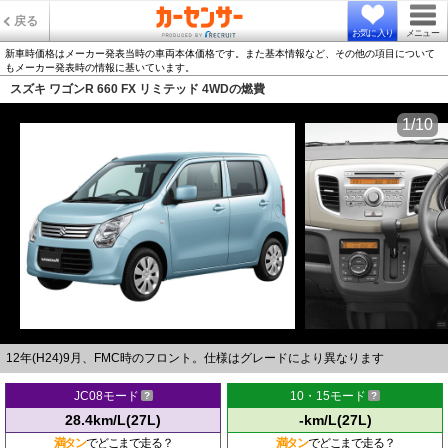
戻る
お気に入り
メニュー
新車時価格はメーカー発表当時の車両本体価格です。また基本情報など、その他の項目について
もメーカー発表時の情報に基いています。
スズキ ワゴンR 660 FX リミテッド 4WDの燃費
1/10
12年(H24)9月、FMC時のフロント。仕様はグレードにより異なります
JC08モード
10・15モード
28.4km/L(27L)
-km/L(27L)
満タン
でどこまで走る？
満タン
でどこまで走る？