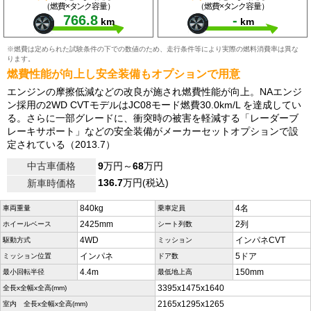
（燃費×タンク容量）
（燃費×タンク容量）
766.8
-
km
km
※燃費は定められた試験条件の下での数値のため、走行条件等により実際の燃料消費率は異な
ります。
燃費性能が向上し安全装備もオプションで用意
エンジンの摩擦低減などの改良が施され燃費性能が向上。NAエンジ
ン採用の2WD CVTモデルはJC08モード燃費30.0km/L を達成してい
る。さらに一部グレードに、衝突時の被害を軽減する「レーダーブ
レーキサポート」などの安全装備がメーカーセットオプションで設
定されている（2013.7）
中古車価格
9
万円～
68
万円
136.7
万円(税込)
新車時価格
840kg
4名
車両重量
乗車定員
2425mm
2列
ホイールベース
シート列数
4WD
インパネCVT
駆動方式
ミッション
インパネ
5ドア
ミッション位置
ドア数
4.4m
150mm
最小回転半径
最低地上高
3395x1475x1640
全長x全幅x全高(mm)
2165x1295x1265
室内 全長x全幅x全高(mm)