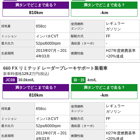
満タンでどこまで走る？
満タンでどこまで走る？
810km
-km
レギュラー
使用燃料
658cc
排気量
エンジン
ガソリン
インパネCVT
FF
ミッション
駆動方式
52ps/6000rpm
-
最大出力
過給器（ターボ）
2013年07月～201
H27年度燃費基準
生産期間
燃費性能
4年03月
+20%達成
660 FX リミテッド レーダーブレーキサポート装着車
新車時価格
129.2
万円(税込)
JC08
30.0km/L
10・15
-km/L
満タンでどこまで走る？
満タンでどこまで走る？
810km
-km
レギュラー
使用燃料
658cc
排気量
エンジン
ガソリン
インパネCVT
FF
ミッション
駆動方式
52ps/6000rpm
-
最大出力
過給器（ターボ）
2013年07月～201
H27年度燃費基準
生産期間
燃費性能
4年03月
+20%達成