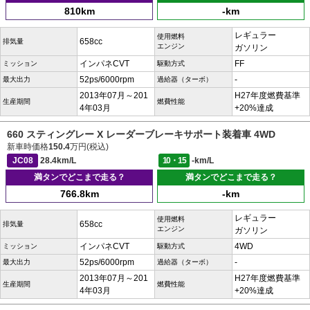
810km
-km
レギュラー
使用燃料
658cc
排気量
エンジン
ガソリン
インパネCVT
FF
ミッション
駆動方式
52ps/6000rpm
-
最大出力
過給器（ターボ）
2013年07月～201
H27年度燃費基準
生産期間
燃費性能
4年03月
+20%達成
660 スティングレー X レーダーブレーキサポート装着車 4WD
新車時価格
150.4
万円(税込)
JC08
28.4km/L
10・15
-km/L
満タンでどこまで走る？
満タンでどこまで走る？
766.8km
-km
レギュラー
使用燃料
658cc
排気量
エンジン
ガソリン
インパネCVT
4WD
ミッション
駆動方式
52ps/6000rpm
-
最大出力
過給器（ターボ）
2013年07月～201
H27年度燃費基準
生産期間
燃費性能
4年03月
+20%達成