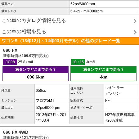
52ps/6000rpm
最高出力
6.4kg・m/4000rpm
最大トルク
この車のカタログ情報を見る
この車の相場を見る
ワゴンR（13年12月～14年03月モデル）の他のグレード一覧
660 FX
新車時価格
109.9
万円(税込)
JC08
25.8km/L
10・15
-km/L
満タンでどこまで走る？
満タンでどこまで走る？
696.6km
-km
レギュラー
使用燃料
658cc
排気量
エンジン
ガソリン
フロア5MT
FF
ミッション
駆動方式
52ps/6000rpm
-
最大出力
過給器（ターボ）
2013年07月～201
H27年度燃費基準
生産期間
燃費性能
4年03月
+20%達成
660 FX 4WD
新車時価格
121.7
万円(税込)