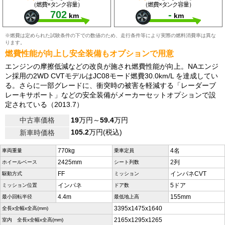
（燃費×タンク容量）
（燃費×タンク容量）
702
-
km
km
※燃費は定められた試験条件の下での数値のため、走行条件等により実際の燃料消費率は異な
ります。
燃費性能が向上し安全装備もオプションで用意
エンジンの摩擦低減などの改良が施され燃費性能が向上。NAエンジ
ン採用の2WD CVTモデルはJC08モード燃費30.0km/L を達成してい
る。さらに一部グレードに、衝突時の被害を軽減する「レーダーブ
レーキサポート」などの安全装備がメーカーセットオプションで設
定されている（2013.7）
中古車価格
19
万円～
59.4
万円
105.2
万円(税込)
新車時価格
770kg
4名
車両重量
乗車定員
2425mm
2列
ホイールベース
シート列数
FF
インパネCVT
駆動方式
ミッション
インパネ
5ドア
ミッション位置
ドア数
4.4m
155mm
最小回転半径
最低地上高
3395x1475x1640
全長x全幅x全高(mm)
2165x1295x1265
室内 全長x全幅x全高(mm)