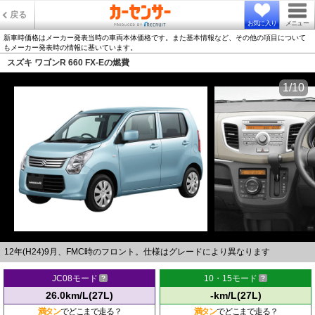
戻る
お気に入り
メニュー
新車時価格はメーカー発表当時の車両本体価格です。また基本情報など、その他の項目について
もメーカー発表時の情報に基いています。
スズキ ワゴンR 660 FX-Eの燃費
1/10
12年(H24)9月、FMC時のフロント。仕様はグレードにより異なります
JC08モード
10・15モード
26.0km/L(27L)
-km/L(27L)
満タン
でどこまで走る？
満タン
でどこまで走る？