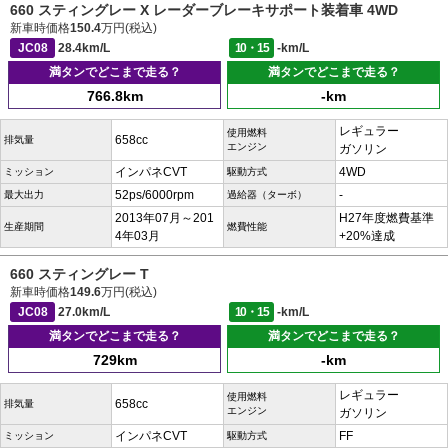
660 スティングレー X レーダーブレーキサポート装着車 4WD
新車時価格
150.4
万円(税込)
JC08
28.4km/L
10・15
-km/L
満タンでどこまで走る？
満タンでどこまで走る？
766.8km
-km
レギュラー
使用燃料
658cc
排気量
エンジン
ガソリン
インパネCVT
4WD
ミッション
駆動方式
52ps/6000rpm
-
最大出力
過給器（ターボ）
2013年07月～201
H27年度燃費基準
生産期間
燃費性能
4年03月
+20%達成
660 スティングレー T
新車時価格
149.6
万円(税込)
JC08
27.0km/L
10・15
-km/L
満タンでどこまで走る？
満タンでどこまで走る？
729km
-km
レギュラー
使用燃料
658cc
排気量
エンジン
ガソリン
インパネCVT
FF
ミッション
駆動方式