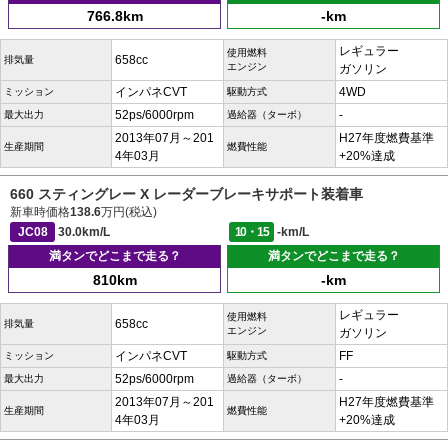
766.8km
-km
レギュラー
使用燃料
658cc
排気量
エンジン
ガソリン
インパネCVT
4WD
ミッション
駆動方式
52ps/6000rpm
-
最大出力
過給器（ターボ）
2013年07月～201
H27年度燃費基準
生産期間
燃費性能
4年03月
+20%達成
660 スティングレー X レーダーブレーキサポート装着車
新車時価格
138.6
万円(税込)
JC08
30.0km/L
10・15
-km/L
満タンでどこまで走る？
満タンでどこまで走る？
810km
-km
レギュラー
使用燃料
658cc
排気量
エンジン
ガソリン
インパネCVT
FF
ミッション
駆動方式
52ps/6000rpm
-
最大出力
過給器（ターボ）
2013年07月～201
H27年度燃費基準
生産期間
燃費性能
4年03月
+20%達成