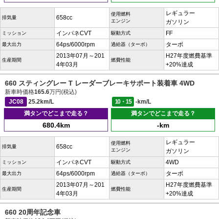
レギュラー
使用燃料
658cc
排気量
エンジン
ガソリン
インパネCVT
FF
ミッション
駆動方式
64ps/6000rpm
ターボ
最大出力
過給器（ターボ）
2013年07月～201
H27年度燃費基準
生産期間
燃費性能
4年03月
+20%達成
660 スティングレー T レーダーブレーキサポート装着車 4WD
新車時価格
165.6
万円(税込)
JC08
25.2km/L
10・15
-km/L
満タンでどこまで走る？
満タンでどこまで走る？
680.4km
-km
レギュラー
使用燃料
658cc
排気量
エンジン
ガソリン
インパネCVT
4WD
ミッション
駆動方式
64ps/6000rpm
ターボ
最大出力
過給器（ターボ）
2013年07月～201
H27年度燃費基準
生産期間
燃費性能
4年03月
+20%達成
660 20周年記念車