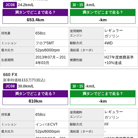
JC08
24.2km/L
10・15
-km/L
満タンでどこまで走る？
満タンでどこまで走る？
653.4km
-km
レギュラー
使用燃料
658cc
排気量
エンジン
ガソリン
フロア5MT
4WD
ミッション
駆動方式
52ps/6000rpm
-
最大出力
過給器（ターボ）
2013年07月～201
H27年度燃費基準
生産期間
燃費性能
4年03月
+10%達成
660 FX
新車時価格
111
万円(税込)
JC08
30.0km/L
10・15
-km/L
満タンでどこまで走る？
満タンでどこまで走る？
810km
-km
レギュラー
使用燃料
658cc
排気量
エンジン
ガソリン
インパネCVT
FF
ミッション
駆動方式
52ps/6000rpm
-
最大出力
過給器（ターボ）