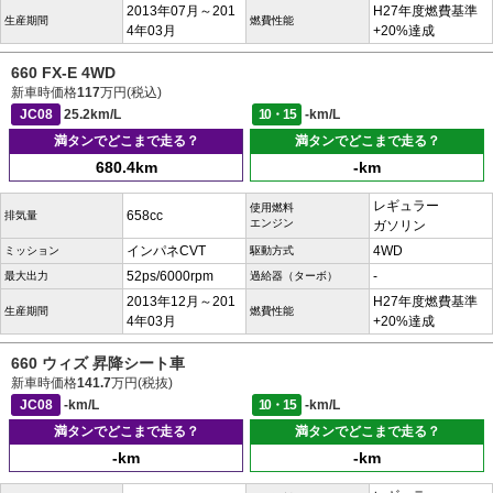
2013年07月～201
H27年度燃費基準
生産期間
燃費性能
4年03月
+20%達成
660 FX-E 4WD
新車時価格
117
万円(税込)
JC08
25.2km/L
10・15
-km/L
満タンでどこまで走る？
満タンでどこまで走る？
680.4km
-km
レギュラー
使用燃料
658cc
排気量
エンジン
ガソリン
インパネCVT
4WD
ミッション
駆動方式
52ps/6000rpm
-
最大出力
過給器（ターボ）
2013年12月～201
H27年度燃費基準
生産期間
燃費性能
4年03月
+20%達成
660 ウィズ 昇降シート車
新車時価格
141.7
万円(税抜)
JC08
-km/L
10・15
-km/L
満タンでどこまで走る？
満タンでどこまで走る？
-km
-km