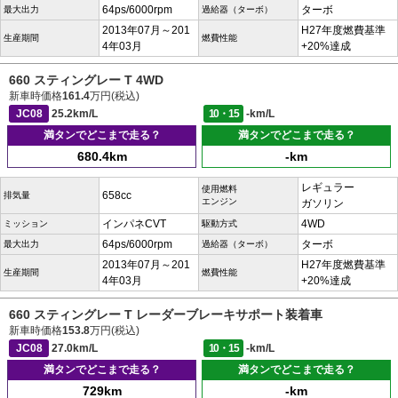
64ps/6000rpm
ターボ
最大出力
過給器（ターボ）
2013年07月～201
H27年度燃費基準
生産期間
燃費性能
4年03月
+20%達成
660 スティングレー T 4WD
新車時価格
161.4
万円(税込)
JC08
25.2km/L
10・15
-km/L
満タンでどこまで走る？
満タンでどこまで走る？
680.4km
-km
レギュラー
使用燃料
658cc
排気量
エンジン
ガソリン
インパネCVT
4WD
ミッション
駆動方式
64ps/6000rpm
ターボ
最大出力
過給器（ターボ）
2013年07月～201
H27年度燃費基準
生産期間
燃費性能
4年03月
+20%達成
660 スティングレー T レーダーブレーキサポート装着車
新車時価格
153.8
万円(税込)
JC08
27.0km/L
10・15
-km/L
満タンでどこまで走る？
満タンでどこまで走る？
729km
-km