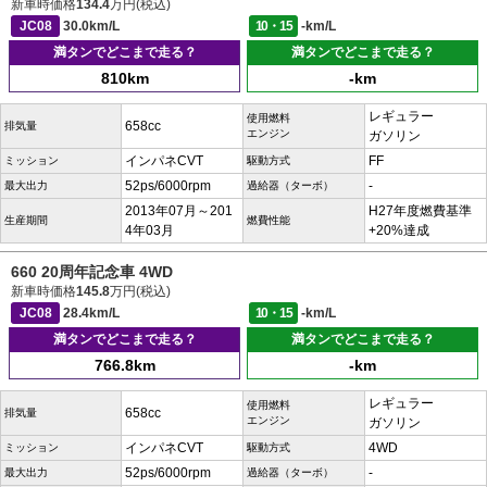
新車時価格
134.4
万円(税込)
JC08
30.0km/L
10・15
-km/L
満タンでどこまで走る？
満タンでどこまで走る？
810km
-km
レギュラー
使用燃料
658cc
排気量
エンジン
ガソリン
インパネCVT
FF
ミッション
駆動方式
52ps/6000rpm
-
最大出力
過給器（ターボ）
2013年07月～201
H27年度燃費基準
生産期間
燃費性能
4年03月
+20%達成
660 20周年記念車 4WD
新車時価格
145.8
万円(税込)
JC08
28.4km/L
10・15
-km/L
満タンでどこまで走る？
満タンでどこまで走る？
766.8km
-km
レギュラー
使用燃料
658cc
排気量
エンジン
ガソリン
インパネCVT
4WD
ミッション
駆動方式
52ps/6000rpm
-
最大出力
過給器（ターボ）