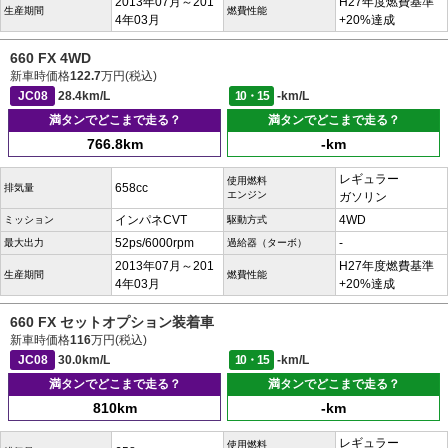
2013年07月～201
H27年度燃費基準
生産期間
燃費性能
4年03月
+20%達成
660 FX 4WD
新車時価格
122.7
万円(税込)
JC08
28.4km/L
10・15
-km/L
満タンでどこまで走る？
満タンでどこまで走る？
766.8km
-km
レギュラー
使用燃料
658cc
排気量
エンジン
ガソリン
インパネCVT
4WD
ミッション
駆動方式
52ps/6000rpm
-
最大出力
過給器（ターボ）
2013年07月～201
H27年度燃費基準
生産期間
燃費性能
4年03月
+20%達成
660 FX セットオプション装着車
新車時価格
116
万円(税込)
JC08
30.0km/L
10・15
-km/L
満タンでどこまで走る？
満タンでどこまで走る？
810km
-km
レギュラー
使用燃料