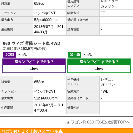
レギュラー
使用燃料
658cc
排気量
エンジン
ガソリン
インパネCVT
FF
ミッション
駆動方式
52ps/6000rpm
-
最大出力
過給器（ターボ）
2013年07月～201
-
生産期間
燃費性能
4年03月
660 ウィズ 昇降シート車 4WD
新車時価格
152.9
万円(税抜)
JC08
-km/L
10・15
-km/L
満タンでどこまで走る？
満タンでどこまで走る？
-km
-km
レギュラー
使用燃料
658cc
排気量
エンジン
ガソリン
インパネCVT
4WD
ミッション
駆動方式
52ps/6000rpm
-
最大出力
過給器（ターボ）
2013年07月～201
-
生産期間
燃費性能
4年03月
▲ワゴンR 660 FX-Eの燃費TOPへ
ワゴンRとよく比較されている車