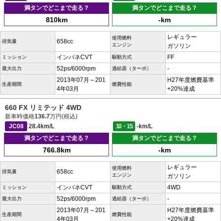
満タンでどこまで走る？
満タンでどこまで走る？
810km
-km
レギュラー
使用燃料
658cc
排気量
エンジン
ガソリン
インパネCVT
FF
ミッション
駆動方式
52ps/6000rpm
-
最大出力
過給器（ターボ）
2013年07月～201
H27年度燃費基準
生産期間
燃費性能
4年03月
+20%達成
660 FX リミテッド 4WD
新車時価格
136.7
万円(税込)
JC08
28.4km/L
10・15
-km/L
満タンでどこまで走る？
満タンでどこまで走る？
766.8km
-km
レギュラー
使用燃料
658cc
排気量
エンジン
ガソリン
インパネCVT
4WD
ミッション
駆動方式
52ps/6000rpm
-
最大出力
過給器（ターボ）
2013年07月～201
H27年度燃費基準
生産期間
燃費性能
4年03月
+20%達成