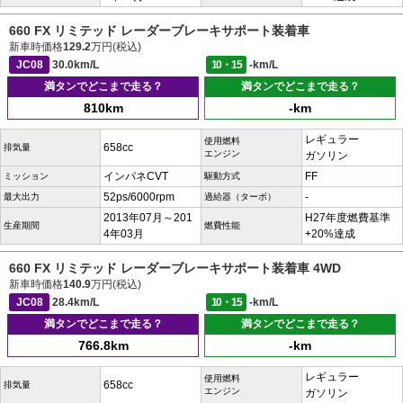
660 FX リミテッド レーダーブレーキサポート装着車
新車時価格
129.2
万円(税込)
JC08
30.0km/L
10・15
-km/L
満タンでどこまで走る？
満タンでどこまで走る？
810km
-km
レギュラー
使用燃料
658cc
排気量
エンジン
ガソリン
インパネCVT
FF
ミッション
駆動方式
52ps/6000rpm
-
最大出力
過給器（ターボ）
2013年07月～201
H27年度燃費基準
生産期間
燃費性能
4年03月
+20%達成
660 FX リミテッド レーダーブレーキサポート装着車 4WD
新車時価格
140.9
万円(税込)
JC08
28.4km/L
10・15
-km/L
満タンでどこまで走る？
満タンでどこまで走る？
766.8km
-km
レギュラー
使用燃料
658cc
排気量
エンジン
ガソリン