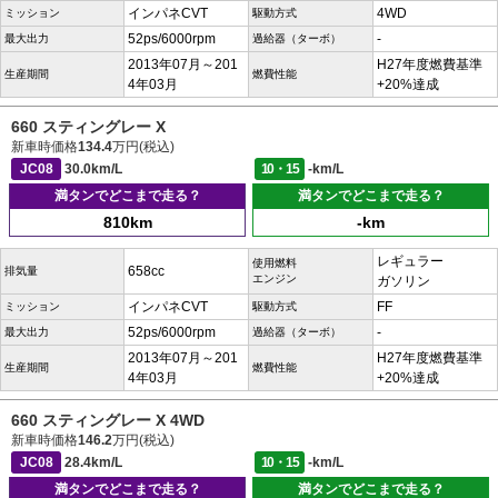
インパネCVT
4WD
ミッション
駆動方式
52ps/6000rpm
-
最大出力
過給器（ターボ）
2013年07月～201
H27年度燃費基準
生産期間
燃費性能
4年03月
+20%達成
660 スティングレー X
新車時価格
134.4
万円(税込)
JC08
30.0km/L
10・15
-km/L
満タンでどこまで走る？
満タンでどこまで走る？
810km
-km
レギュラー
使用燃料
658cc
排気量
エンジン
ガソリン
インパネCVT
FF
ミッション
駆動方式
52ps/6000rpm
-
最大出力
過給器（ターボ）
2013年07月～201
H27年度燃費基準
生産期間
燃費性能
4年03月
+20%達成
660 スティングレー X 4WD
新車時価格
146.2
万円(税込)
JC08
28.4km/L
10・15
-km/L
満タンでどこまで走る？
満タンでどこまで走る？