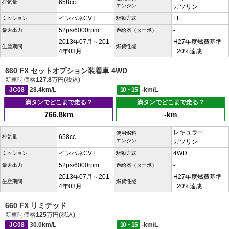
658cc
排気量
エンジン
ガソリン
インパネCVT
FF
ミッション
駆動方式
52ps/6000rpm
-
最大出力
過給器（ターボ）
2013年07月～201
H27年度燃費基準
生産期間
燃費性能
4年03月
+20%達成
660 FX セットオプション装着車 4WD
新車時価格
127.8
万円(税込)
JC08
28.4km/L
10・15
-km/L
満タンでどこまで走る？
満タンでどこまで走る？
766.8km
-km
レギュラー
使用燃料
658cc
排気量
エンジン
ガソリン
インパネCVT
4WD
ミッション
駆動方式
52ps/6000rpm
-
最大出力
過給器（ターボ）
2013年07月～201
H27年度燃費基準
生産期間
燃費性能
4年03月
+20%達成
660 FX リミテッド
新車時価格
125
万円(税込)
JC08
30.0km/L
10・15
-km/L