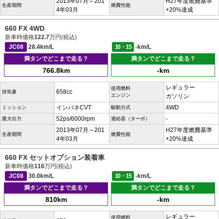
2013年07月～201
H27年度燃費基準
生産期間
燃費性能
4年03月
+20%達成
660 FX 4WD
新車時価格
122.7
万円(税込)
JC08
28.4km/L
10・15
-km/L
満タンでどこまで走る？
満タンでどこまで走る？
766.8km
-km
レギュラー
使用燃料
658cc
排気量
エンジン
ガソリン
インパネCVT
4WD
ミッション
駆動方式
52ps/6000rpm
-
最大出力
過給器（ターボ）
2013年07月～201
H27年度燃費基準
生産期間
燃費性能
4年03月
+20%達成
660 FX セットオプション装着車
新車時価格
116
万円(税込)
JC08
30.0km/L
10・15
-km/L
満タンでどこまで走る？
満タンでどこまで走る？
810km
-km
レギュラー
使用燃料