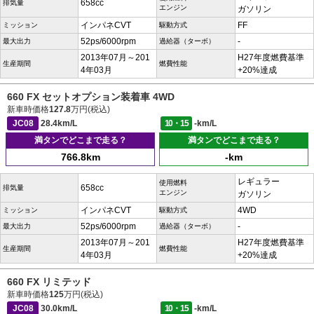
658cc
排気量
エンジン
ガソリン
インパネCVT
FF
ミッション
駆動方式
52ps/6000rpm
-
最大出力
過給器（ターボ）
2013年07月～201
H27年度燃費基準
生産期間
燃費性能
4年03月
+20%達成
660 FX セットオプション装着車 4WD
新車時価格
127.8
万円(税込)
JC08
28.4km/L
10・15
-km/L
満タンでどこまで走る？
満タンでどこまで走る？
766.8km
-km
レギュラー
使用燃料
658cc
排気量
エンジン
ガソリン
インパネCVT
4WD
ミッション
駆動方式
52ps/6000rpm
-
最大出力
過給器（ターボ）
2013年07月～201
H27年度燃費基準
生産期間
燃費性能
4年03月
+20%達成
660 FX リミテッド
新車時価格
125
万円(税込)
JC08
30.0km/L
10・15
-km/L