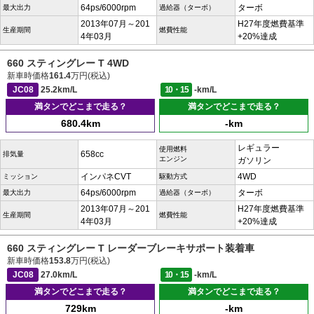
64ps/6000rpm
ターボ
最大出力
過給器（ターボ）
2013年07月～201
H27年度燃費基準
生産期間
燃費性能
4年03月
+20%達成
660 スティングレー T 4WD
新車時価格
161.4
万円(税込)
JC08
25.2km/L
10・15
-km/L
満タンでどこまで走る？
満タンでどこまで走る？
680.4km
-km
レギュラー
使用燃料
658cc
排気量
エンジン
ガソリン
インパネCVT
4WD
ミッション
駆動方式
64ps/6000rpm
ターボ
最大出力
過給器（ターボ）
2013年07月～201
H27年度燃費基準
生産期間
燃費性能
4年03月
+20%達成
660 スティングレー T レーダーブレーキサポート装着車
新車時価格
153.8
万円(税込)
JC08
27.0km/L
10・15
-km/L
満タンでどこまで走る？
満タンでどこまで走る？
729km
-km