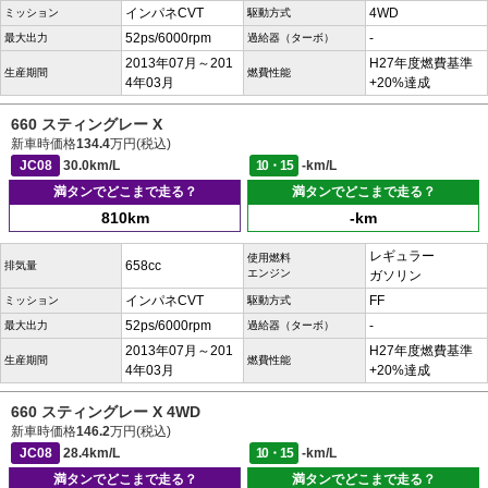
インパネCVT
4WD
ミッション
駆動方式
52ps/6000rpm
-
最大出力
過給器（ターボ）
2013年07月～201
H27年度燃費基準
生産期間
燃費性能
4年03月
+20%達成
660 スティングレー X
新車時価格
134.4
万円(税込)
JC08
30.0km/L
10・15
-km/L
満タンでどこまで走る？
満タンでどこまで走る？
810km
-km
レギュラー
使用燃料
658cc
排気量
エンジン
ガソリン
インパネCVT
FF
ミッション
駆動方式
52ps/6000rpm
-
最大出力
過給器（ターボ）
2013年07月～201
H27年度燃費基準
生産期間
燃費性能
4年03月
+20%達成
660 スティングレー X 4WD
新車時価格
146.2
万円(税込)
JC08
28.4km/L
10・15
-km/L
満タンでどこまで走る？
満タンでどこまで走る？