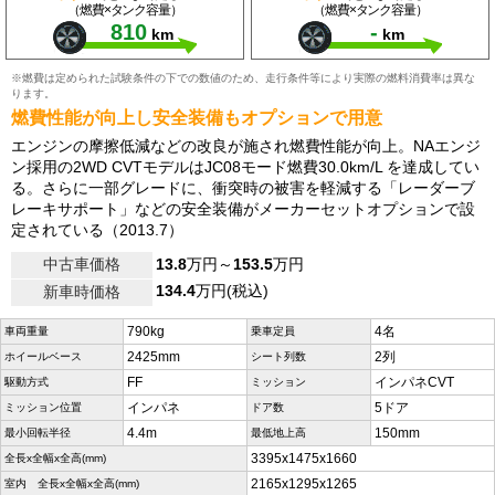
（燃費×タンク容量）
（燃費×タンク容量）
810
-
km
km
※燃費は定められた試験条件の下での数値のため、走行条件等により実際の燃料消費率は異な
ります。
燃費性能が向上し安全装備もオプションで用意
エンジンの摩擦低減などの改良が施され燃費性能が向上。NAエンジ
ン採用の2WD CVTモデルはJC08モード燃費30.0km/L を達成してい
る。さらに一部グレードに、衝突時の被害を軽減する「レーダーブ
レーキサポート」などの安全装備がメーカーセットオプションで設
定されている（2013.7）
中古車価格
13.8
万円～
153.5
万円
134.4
万円(税込)
新車時価格
790kg
4名
車両重量
乗車定員
2425mm
2列
ホイールベース
シート列数
FF
インパネCVT
駆動方式
ミッション
インパネ
5ドア
ミッション位置
ドア数
4.4m
150mm
最小回転半径
最低地上高
3395x1475x1660
全長x全幅x全高(mm)
2165x1295x1265
室内 全長x全幅x全高(mm)