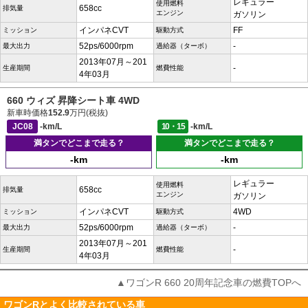
レギュラー
使用燃料
658cc
排気量
エンジン
ガソリン
インパネCVT
FF
ミッション
駆動方式
52ps/6000rpm
-
最大出力
過給器（ターボ）
2013年07月～201
-
生産期間
燃費性能
4年03月
660 ウィズ 昇降シート車 4WD
新車時価格
152.9
万円(税抜)
JC08
-km/L
10・15
-km/L
満タンでどこまで走る？
満タンでどこまで走る？
-km
-km
レギュラー
使用燃料
658cc
排気量
エンジン
ガソリン
インパネCVT
4WD
ミッション
駆動方式
52ps/6000rpm
-
最大出力
過給器（ターボ）
2013年07月～201
-
生産期間
燃費性能
4年03月
▲ワゴンR 660 20周年記念車の燃費TOPへ
ワゴンRとよく比較されている車