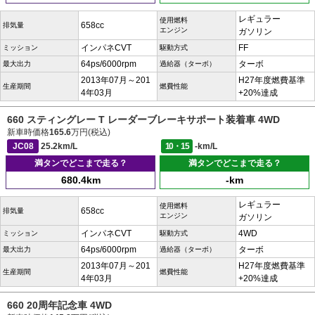
レギュラー
使用燃料
658cc
排気量
エンジン
ガソリン
インパネCVT
FF
ミッション
駆動方式
64ps/6000rpm
ターボ
最大出力
過給器（ターボ）
2013年07月～201
H27年度燃費基準
生産期間
燃費性能
4年03月
+20%達成
660 スティングレー T レーダーブレーキサポート装着車 4WD
新車時価格
165.6
万円(税込)
JC08
25.2km/L
10・15
-km/L
満タンでどこまで走る？
満タンでどこまで走る？
680.4km
-km
レギュラー
使用燃料
658cc
排気量
エンジン
ガソリン
インパネCVT
4WD
ミッション
駆動方式
64ps/6000rpm
ターボ
最大出力
過給器（ターボ）
2013年07月～201
H27年度燃費基準
生産期間
燃費性能
4年03月
+20%達成
660 20周年記念車 4WD