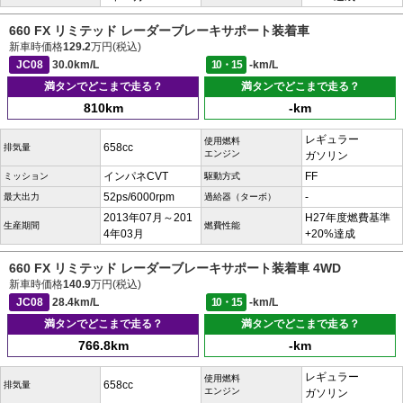
660 FX リミテッド レーダーブレーキサポート装着車
新車時価格
129.2
万円(税込)
JC08
30.0km/L
10・15
-km/L
満タンでどこまで走る？
満タンでどこまで走る？
810km
-km
レギュラー
使用燃料
658cc
排気量
エンジン
ガソリン
インパネCVT
FF
ミッション
駆動方式
52ps/6000rpm
-
最大出力
過給器（ターボ）
2013年07月～201
H27年度燃費基準
生産期間
燃費性能
4年03月
+20%達成
660 FX リミテッド レーダーブレーキサポート装着車 4WD
新車時価格
140.9
万円(税込)
JC08
28.4km/L
10・15
-km/L
満タンでどこまで走る？
満タンでどこまで走る？
766.8km
-km
レギュラー
使用燃料
658cc
排気量
エンジン
ガソリン