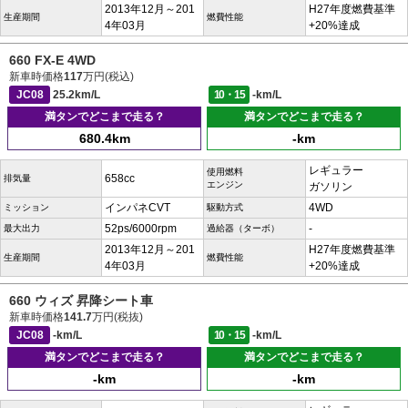
2013年12月～201
H27年度燃費基準
生産期間
燃費性能
4年03月
+20%達成
660 FX-E 4WD
新車時価格
117
万円(税込)
JC08
25.2km/L
10・15
-km/L
満タンでどこまで走る？
満タンでどこまで走る？
680.4km
-km
レギュラー
使用燃料
658cc
排気量
エンジン
ガソリン
インパネCVT
4WD
ミッション
駆動方式
52ps/6000rpm
-
最大出力
過給器（ターボ）
2013年12月～201
H27年度燃費基準
生産期間
燃費性能
4年03月
+20%達成
660 ウィズ 昇降シート車
新車時価格
141.7
万円(税抜)
JC08
-km/L
10・15
-km/L
満タンでどこまで走る？
満タンでどこまで走る？
-km
-km