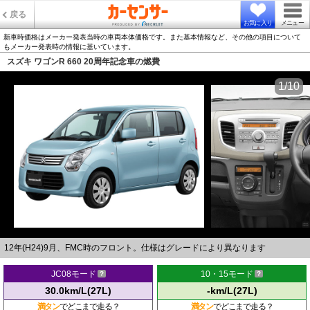
戻る
お気に入り
メニュー
新車時価格はメーカー発表当時の車両本体価格です。また基本情報など、その他の項目について
もメーカー発表時の情報に基いています。
スズキ ワゴンR 660 20周年記念車の燃費
1/10
12年(H24)9月、FMC時のフロント。仕様はグレードにより異なります
JC08モード
10・15モード
30.0km/L(27L)
-km/L(27L)
満タン
でどこまで走る？
満タン
でどこまで走る？