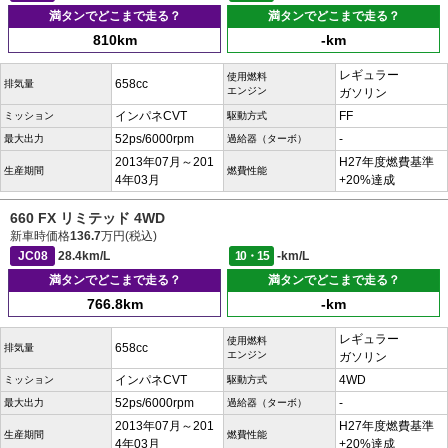
満タンでどこまで走る？
満タンでどこまで走る？
810km
-km
レギュラー
使用燃料
658cc
排気量
エンジン
ガソリン
インパネCVT
FF
ミッション
駆動方式
52ps/6000rpm
-
最大出力
過給器（ターボ）
2013年07月～201
H27年度燃費基準
生産期間
燃費性能
4年03月
+20%達成
660 FX リミテッド 4WD
新車時価格
136.7
万円(税込)
JC08
28.4km/L
10・15
-km/L
満タンでどこまで走る？
満タンでどこまで走る？
766.8km
-km
レギュラー
使用燃料
658cc
排気量
エンジン
ガソリン
インパネCVT
4WD
ミッション
駆動方式
52ps/6000rpm
-
最大出力
過給器（ターボ）
2013年07月～201
H27年度燃費基準
生産期間
燃費性能
4年03月
+20%達成