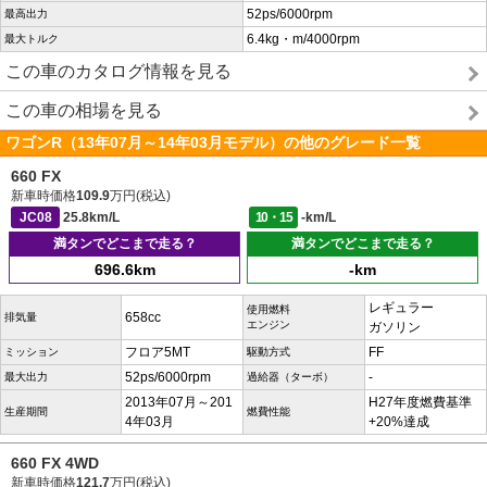
52ps/6000rpm
最高出力
6.4kg・m/4000rpm
最大トルク
この車のカタログ情報を見る
この車の相場を見る
ワゴンR（13年07月～14年03月モデル）の他のグレード一覧
660 FX
新車時価格
109.9
万円(税込)
JC08
25.8km/L
10・15
-km/L
満タンでどこまで走る？
満タンでどこまで走る？
696.6km
-km
レギュラー
使用燃料
658cc
排気量
エンジン
ガソリン
フロア5MT
FF
ミッション
駆動方式
52ps/6000rpm
-
最大出力
過給器（ターボ）
2013年07月～201
H27年度燃費基準
生産期間
燃費性能
4年03月
+20%達成
660 FX 4WD
新車時価格
121.7
万円(税込)