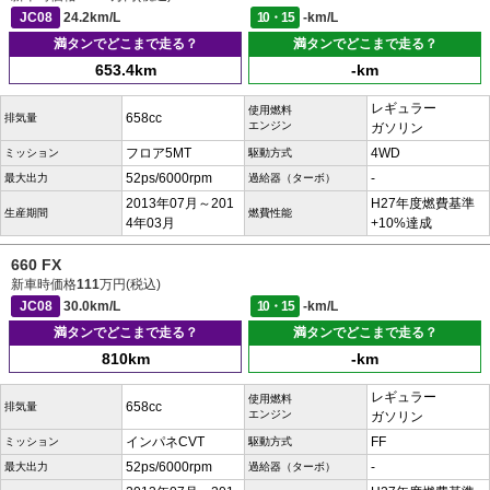
JC08
24.2km/L
10・15
-km/L
満タンでどこまで走る？
満タンでどこまで走る？
653.4km
-km
レギュラー
使用燃料
658cc
排気量
エンジン
ガソリン
フロア5MT
4WD
ミッション
駆動方式
52ps/6000rpm
-
最大出力
過給器（ターボ）
2013年07月～201
H27年度燃費基準
生産期間
燃費性能
4年03月
+10%達成
660 FX
新車時価格
111
万円(税込)
JC08
30.0km/L
10・15
-km/L
満タンでどこまで走る？
満タンでどこまで走る？
810km
-km
レギュラー
使用燃料
658cc
排気量
エンジン
ガソリン
インパネCVT
FF
ミッション
駆動方式
52ps/6000rpm
-
最大出力
過給器（ターボ）