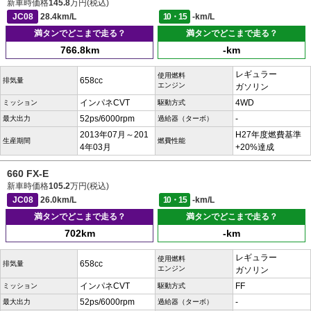
新車時価格
145.8
万円(税込)
JC08
28.4km/L
10・15
-km/L
満タンでどこまで走る？
満タンでどこまで走る？
766.8km
-km
レギュラー
使用燃料
658cc
排気量
エンジン
ガソリン
インパネCVT
4WD
ミッション
駆動方式
52ps/6000rpm
-
最大出力
過給器（ターボ）
2013年07月～201
H27年度燃費基準
生産期間
燃費性能
4年03月
+20%達成
660 FX-E
新車時価格
105.2
万円(税込)
JC08
26.0km/L
10・15
-km/L
満タンでどこまで走る？
満タンでどこまで走る？
702km
-km
レギュラー
使用燃料
658cc
排気量
エンジン
ガソリン
インパネCVT
FF
ミッション
駆動方式
52ps/6000rpm
-
最大出力
過給器（ターボ）