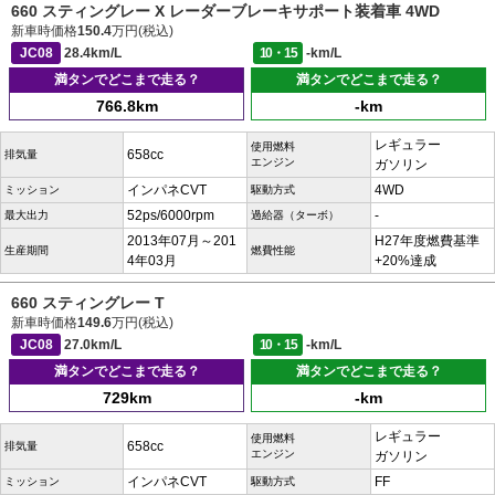
660 スティングレー X レーダーブレーキサポート装着車 4WD
新車時価格
150.4
万円(税込)
JC08
28.4km/L
10・15
-km/L
満タンでどこまで走る？
満タンでどこまで走る？
766.8km
-km
レギュラー
使用燃料
658cc
排気量
エンジン
ガソリン
インパネCVT
4WD
ミッション
駆動方式
52ps/6000rpm
-
最大出力
過給器（ターボ）
2013年07月～201
H27年度燃費基準
生産期間
燃費性能
4年03月
+20%達成
660 スティングレー T
新車時価格
149.6
万円(税込)
JC08
27.0km/L
10・15
-km/L
満タンでどこまで走る？
満タンでどこまで走る？
729km
-km
レギュラー
使用燃料
658cc
排気量
エンジン
ガソリン
インパネCVT
FF
ミッション
駆動方式