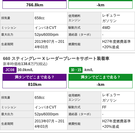
766.8km
-km
レギュラー
使用燃料
658cc
排気量
エンジン
ガソリン
インパネCVT
4WD
ミッション
駆動方式
52ps/6000rpm
-
最大出力
過給器（ターボ）
2013年07月～201
H27年度燃費基準
生産期間
燃費性能
4年03月
+20%達成
660 スティングレー X レーダーブレーキサポート装着車
新車時価格
138.6
万円(税込)
JC08
30.0km/L
10・15
-km/L
満タンでどこまで走る？
満タンでどこまで走る？
810km
-km
レギュラー
使用燃料
658cc
排気量
エンジン
ガソリン
インパネCVT
FF
ミッション
駆動方式
52ps/6000rpm
-
最大出力
過給器（ターボ）
2013年07月～201
H27年度燃費基準
生産期間
燃費性能
4年03月
+20%達成