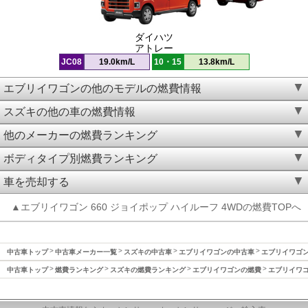
ダイハツ
アトレー
JC08
19.0km/L
10・15
13.8km/L
エブリイワゴンの他のモデルの燃費情報
スズキの他の車の燃費情報
他のメーカーの燃費ランキング
ボディタイプ別燃費ランキング
車を売却する
▲エブリイワゴン 660 ジョイポップ ハイルーフ 4WDの燃費TOPへ
中古車トップ
中古車メーカー一覧
スズキの中古車
エブリイワゴンの中古車
エブリイワゴン(
中古車トップ
燃費ランキング
スズキの燃費ランキング
エブリイワゴンの燃費
エブリイワゴン