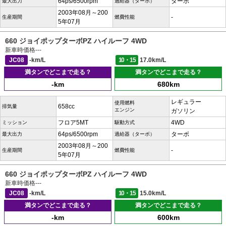
64ps/6500rpm
ターボ
最大出力
過給器（ターボ）
2003年08月～200
-
生産期間
燃費性能
5年07月
660 ジョイポップターボPZ ハイルーフ 4WD
新車時価格
---
JC08
-km/L
10・15
17.0km/L
満タンでどこまで走る？
満タンでどこまで走る？
-km
680km
レギュラー
使用燃料
658cc
排気量
エンジン
ガソリン
フロア5MT
4WD
ミッション
駆動方式
64ps/6500rpm
ターボ
最大出力
過給器（ターボ）
2003年08月～200
-
生産期間
燃費性能
5年07月
660 ジョイポップターボPZ ハイルーフ 4WD
新車時価格
---
JC08
-km/L
10・15
15.0km/L
満タンでどこまで走る？
満タンでどこまで走る？
-km
600km