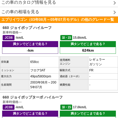
この車のカタログ情報を見る
この車の相場を見る
エブリイワゴン（03年08月～05年07月モデル）の他のグレード一覧
660 ジョイポップ ハイルーフ
新車時価格
---
JC08
-km/L
10・15
15.6km/L
満タンでどこまで走る？
満タンでどこまで走る？
-km
624km
レギュラー
使用燃料
658cc
排気量
エンジン
ガソリン
フロア3AT
FR
ミッション
駆動方式
49ps/5800rpm
-
最大出力
過給器（ターボ）
2003年08月～200
-
生産期間
燃費性能
5年07月
660 ジョイポップターボ ハイルーフ
新車時価格
---
JC08
-km/L
10・15
17.0km/L
満タンでどこまで走る？
満タンでどこまで走る？