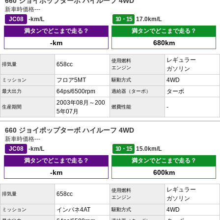
660 ジョイポップターボ ハイルーフ 4WD
新車時価格
---
JC08
-km/L
10・15
17.0km/L
満タンでどこまで走る？
満タンでどこまで走る？
-km
680km
レギュラー
使用燃料
658cc
排気量
エンジン
ガソリン
フロア5MT
4WD
ミッション
駆動方式
64ps/6500rpm
ターボ
最大出力
過給器（ターボ）
2003年08月～200
-
生産期間
燃費性能
5年07月
660 ジョイポップターボ ハイルーフ 4WD
新車時価格
---
JC08
-km/L
10・15
15.0km/L
満タンでどこまで走る？
満タンでどこまで走る？
-km
600km
レギュラー
使用燃料
658cc
排気量
エンジン
ガソリン
インパネ4AT
4WD
ミッション
駆動方式