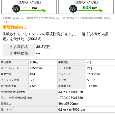
（燃費×タンク容量）
（燃費×タンク容量）
-
608
km
km
※燃費は定められた試験条件の下での数値のため、走行条件等により実際の燃料消費率は異な
ります。
環境性能向上
搭載されているエンジンの環境性能が向上し、「超-低排出ガス認
定」を受けた。(2003.8)
中古車価格
39.8
万円
新車時価格
---
950kg
4名
車両重量
乗車定員
2350mm
2列
ホイールベース
シート列数
4WD
フロア3AT
駆動方式
ミッション
フロア
5ドア
ミッション位置
ドア数
4.5m
145mm
最小回転半径
最低地上高
3395x1475x1870
全長x全幅x全高(mm)
1720x1270x1330
室内 全長x全幅x全高(mm)
49ps/5800rpm
最高出力
6.3kg・m/4000rpm
最大トルク