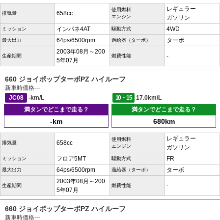
レギュラー
使用燃料
658cc
排気量
エンジン
ガソリン
インパネ4AT
4WD
ミッション
駆動方式
64ps/6500rpm
ターボ
最大出力
過給器（ターボ）
2003年08月～200
-
生産期間
燃費性能
5年07月
660 ジョイポップターボPZ ハイルーフ
新車時価格
---
JC08
-km/L
10・15
17.0km/L
満タンでどこまで走る？
満タンでどこまで走る？
-km
680km
レギュラー
使用燃料
658cc
排気量
エンジン
ガソリン
フロア5MT
FR
ミッション
駆動方式
64ps/6500rpm
ターボ
最大出力
過給器（ターボ）
2003年08月～200
-
生産期間
燃費性能
5年07月
660 ジョイポップターボPZ ハイルーフ
新車時価格
---