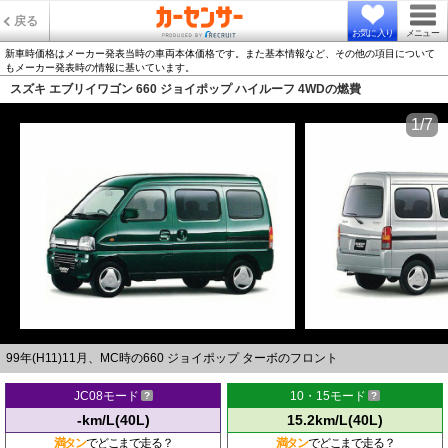
戻る
お気に入り
メニュー
新車時価格はメーカー発表当時の車両本体価格です。また基本情報など、その他の項目について
もメーカー発表時の情報に基いています。
スズキ エブリイワゴン 660 ジョイポップ ハイルーフ 4WDの燃費
1/7
99年(H11)11月、MC時の660 ジョイポップ ターボのフロント
JC08モード
10・15モード
-km/L(40L)
15.2km/L(40L)
満タン
でどこまで走る？
満タン
でどこまで走る？