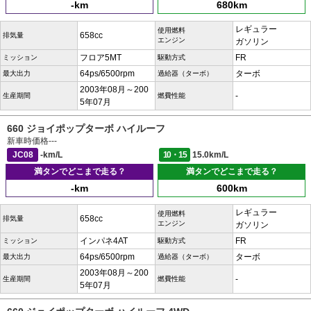
-km
680km
レギュラー
使用燃料
658cc
排気量
エンジン
ガソリン
フロア5MT
FR
ミッション
駆動方式
64ps/6500rpm
ターボ
最大出力
過給器（ターボ）
2003年08月～200
-
生産期間
燃費性能
5年07月
660 ジョイポップターボ ハイルーフ
新車時価格
---
JC08
-km/L
10・15
15.0km/L
満タンでどこまで走る？
満タンでどこまで走る？
-km
600km
レギュラー
使用燃料
658cc
排気量
エンジン
ガソリン
インパネ4AT
FR
ミッション
駆動方式
64ps/6500rpm
ターボ
最大出力
過給器（ターボ）
2003年08月～200
-
生産期間
燃費性能
5年07月