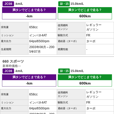
JC08
-km/L
10・15
15.0km/L
満タンでどこまで走る？
満タンでどこまで走る？
-km
600km
レギュラー
使用燃料
658cc
排気量
エンジン
ガソリン
インパネ4AT
FR
ミッション
駆動方式
64ps/6500rpm
ターボ
最大出力
過給器（ターボ）
2003年08月～200
-
生産期間
燃費性能
5年07月
660 スポーツ
新車時価格
---
JC08
-km/L
10・15
15.0km/L
満タンでどこまで走る？
満タンでどこまで走る？
-km
600km
レギュラー
使用燃料
658cc
排気量
エンジン
ガソリン
インパネ4AT
FR
ミッション
駆動方式
64ps/6500rpm
ターボ
最大出力
過給器（ターボ）