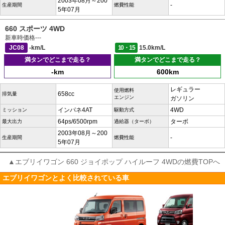
2003年08月～200
-
生産期間
燃費性能
5年07月
660 スポーツ 4WD
新車時価格
---
JC08
-km/L
10・15
15.0km/L
満タンでどこまで走る？
満タンでどこまで走る？
-km
600km
レギュラー
使用燃料
658cc
排気量
エンジン
ガソリン
インパネ4AT
4WD
ミッション
駆動方式
64ps/6500rpm
ターボ
最大出力
過給器（ターボ）
2003年08月～200
-
生産期間
燃費性能
5年07月
▲エブリイワゴン 660 ジョイポップ ハイルーフ 4WDの燃費TOPへ
エブリイワゴンとよく比較されている車