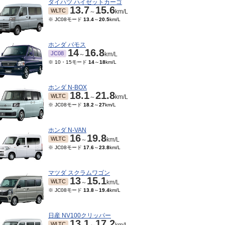
ダイハツ ハイゼットカーゴ
13.7
15.6
WLTC
～
km/L
※ JC08モード
13.4
～
20.5
km/L
ホンダ バモス
14
16.8
JC08
～
km/L
※ 10・15モード
14
～
18
km/L
ホンダ N-BOX
18.1
21.8
WLTC
～
km/L
※ JC08モード
18.2
～
27
km/L
ホンダ N-VAN
16
19.8
WLTC
～
km/L
※ JC08モード
17.6
～
23.8
km/L
マツダ スクラムワゴン
13
15.1
WLTC
～
km/L
※ JC08モード
13.8
～
19.4
km/L
日産 NV100クリッパー
13.1
17.2
WLTC