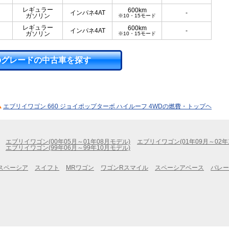
レギュラー
600km
インパネ4AT
-
ガソリン
※10・15モード
レギュラー
600km
インパネ4AT
-
ガソリン
※10・15モード
のグレードの中古車を探す
エブリイワゴン 660 ジョイポップターボ ハイルーフ 4WDの燃費・トップヘ
エブリイワゴン(00年05月～01年08月モデル)
エブリイワゴン(01年09月～02年
エブリイワゴン(99年06月～99年10月モデル)
スペーシア
スイフト
MRワゴン
ワゴンRスマイル
スペーシアベース
バレー