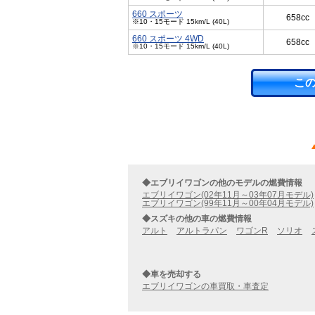
660 スポーツ
658cc
※10・15モード 15km/L (40L)
660 スポーツ 4WD
658cc
※10・15モード 15km/L (40L)
こ
◆エブリイワゴンの他のモデルの燃費情報
エブリイワゴン(02年11月～03年07月モデル)
エブリイワゴン(99年11月～00年04月モデル)
◆スズキの他の車の燃費情報
アルト
アルトラパン
ワゴンR
ソリオ
◆車を売却する
エブリイワゴンの車買取・車査定