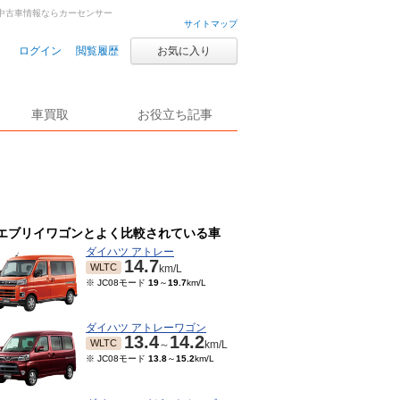
車・中古車情報ならカーセンサー
サイトマップ
ログイン
閲覧履歴
お気に入り
車買取
お役立ち記事
エブリイワゴンとよく比較されている車
ダイハツ アトレー
14.7
WLTC
km/L
※ JC08モード
19
～
19.7
km/L
ダイハツ アトレーワゴン
13.4
14.2
WLTC
～
km/L
※ JC08モード
13.8
～
15.2
km/L