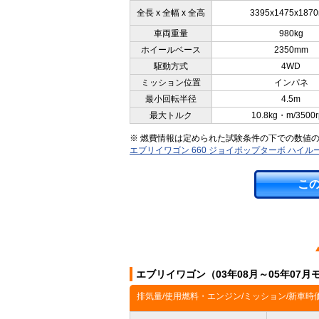
全長 x 全幅 x 全高
3395x1475x187
車両重量
980kg
ホイールベース
2350mm
駆動方式
4WD
ミッション位置
インパネ
最小回転半径
4.5m
最大トルク
10.8kg・m/3500
※ 燃費情報は定められた試験条件の下での数値
エブリイワゴン 660 ジョイポップターボ ハイル
こ
エブリイワゴン（03年08月～05年07
排気量/使用燃料・エンジン/ミッション/新車時