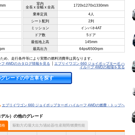
室内
0mm
1720x1270x1330mm
全長 x 全幅 x 全高
乗車定員
4人
シート配列
2列
ミッション
インパネ4AT
ドア数
5ドア
最低地上高
145mm
rpm
最高出力
64ps/6500rpm
のため、走行条件等により実際の燃料消費率は異なります。
ーフ 4WDのカタログ情報を見る
エブリイワゴン 660 ジョイポップターボ ハ
イルーフ 4WDの相場を見る
のグレードの中古車を探す
エブリイワゴン 660 ジョイポップターボ ハイルーフ 4WDの燃費・トップヘ
月モデル）の他のグレード
価格
駆動方式/最大出力/過給器/生産期間/燃費性能