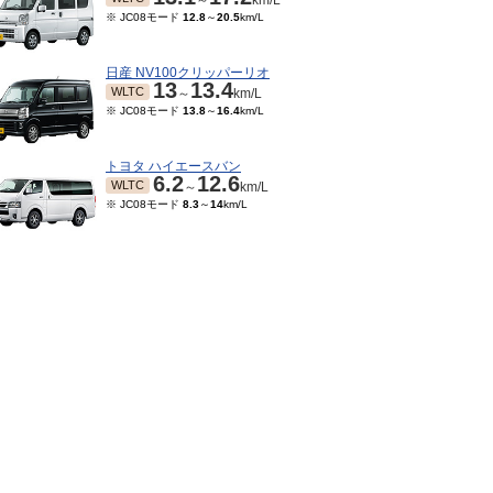
～
km/L
※ JC08モード
12.8
～
20.5
km/L
日産 NV100クリッパーリオ
13
13.4
WLTC
～
km/L
※ JC08モード
13.8
～
16.4
km/L
トヨタ ハイエースバン
6.2
12.6
WLTC
～
km/L
※ JC08モード
8.3
～
14
km/L