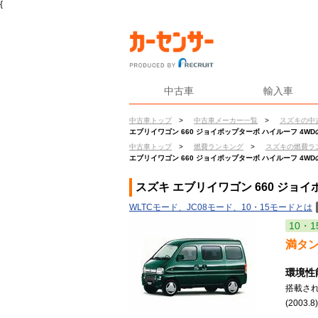
{
中古車
輸入車
中古車トップ
>
中古車メーカー一覧
>
スズキの中
エブリイワゴン 660 ジョイポップターボ ハイルーフ 4W
中古車トップ
>
燃費ランキング
>
スズキの燃費ラ
エブリイワゴン 660 ジョイポップターボ ハイルーフ 4W
スズキ エブリイワゴン 660 ジョ
WLTCモード、JC08モード、10・15モードとは
10・1
満タ
環境性
搭載さ
(2003.8)