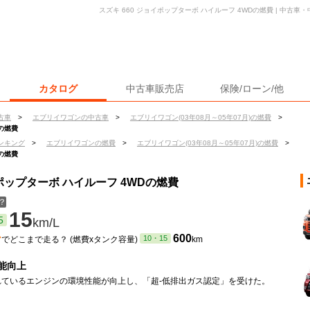
スズキ 660 ジョイポップターボ ハイルーフ 4WDの燃費 | 中古
カタログ
中古車販売店
保険/ローン/他
古車
>
エブリイワゴンの中古車
>
エブリイワゴン(03年08月～05年07月)の燃費
>
Dの燃費
ンキング
>
エブリイワゴンの燃費
>
エブリイワゴン(03年08月～05年07月)の燃費
>
Dの燃費
イポップターボ ハイルーフ 4WDの燃費
？
15
5
km/L
ン
600
10・15
でどこまで走る？ (燃費xタンク容量)
km
能向上
れているエンジンの環境性能が向上し、「超-低排出ガス認定」を受けた。