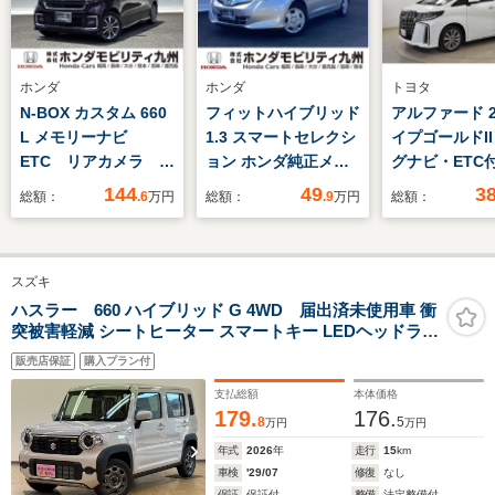
ホンダ
ホンダ
トヨタ
N-BOX カスタム 660
フィットハイブリッド
アルファード 2.
L メモリーナビ
1.3 スマートセレクシ
イプゴールドII
ETC リアカメラ 片
ョン ホンダ純正メモ
グナビ・ETC
側電動スライド
リーナビ
144
49
3
総額：
.6
万円
総額：
.9
万円
総額：
スズキ
ハスラー 660 ハイブリッド G 4WD 届出済未使用車 衝
突被害軽減 シートヒーター スマートキー LEDヘッドライ
ト スズキセーフティサポート オートエアコン LED ABS
販売店保証
購入プラン付
横滑り防止 プッシュエンジンスタート ステアリングリモ
コン PW
支払総額
本体価格
179.
176.
8
5
万円
万円
年式
2026
年
走行
15
km
車検
'29/07
修復
なし
保証
保証付
整備
法定整備付