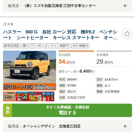
販売店：
（株）スズキ自販北海道 江別中古車センター
スズキ
ハスラー 660 G 自社 ローン 対応 検R9.2 ベンチシ
ート シートヒーター キーレス スマートキー オート
エアコン 4WD CDオーディオ セーフティサポート
販売店保証
購入プラン付
オンライン相談可
360°画像付
アクティブイエロー ブラック2トーンルーフ 全道 対応
支払総額
本体価格
34.
29.
8
8
万円
万円
8,400
通常ローン
月々
円
年式
2016
年
走行
14.8
万km
車検
'27/02
修復
あり
保証
保証付
整備
法定整備無
住所
北海道江別市
今すぐ在庫確認・見積依頼
無
電話する
料
販売店：
オーシャンデザイン 北海道江別店