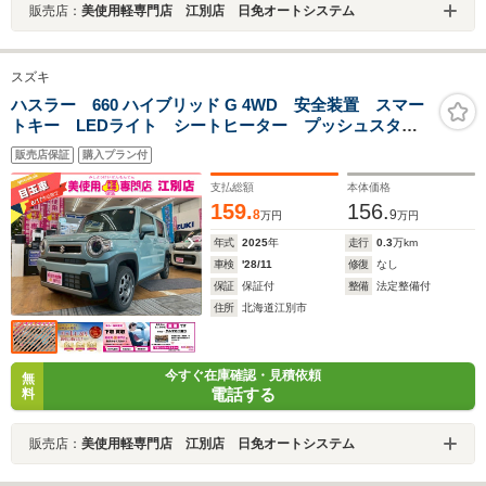
販売店：
美使用軽専門店 江別店 日免オートシステム
スズキ
ハスラー 660 ハイブリッド G 4WD 安全装置 スマー
トキー LEDライト シートヒーター プッシュスター
ト
販売店保証
購入プラン付
支払総額
本体価格
159.
156.
8
9
万円
万円
年式
2025
年
走行
0.3
万km
車検
'28/11
修復
なし
保証
保証付
整備
法定整備付
住所
北海道江別市
今すぐ在庫確認・見積依頼
無
電話する
料
販売店：
美使用軽専門店 江別店 日免オートシステム