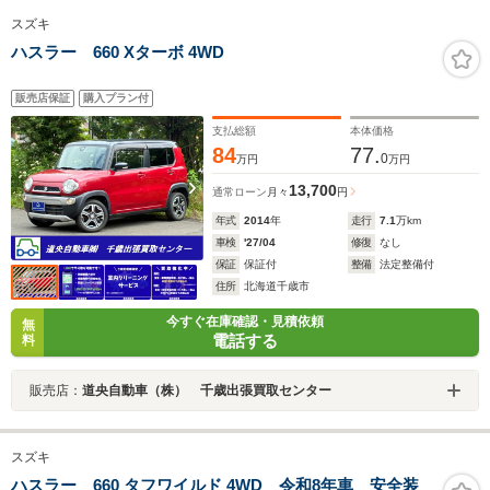
スズキ
ハスラー 660 Xターボ 4WD
販売店保証
購入プラン付
支払総額
本体価格
84
77.
0
万円
万円
13,700
通常ローン
月々
円
年式
2014
年
走行
7.1
万km
車検
'27/04
修復
なし
保証
保証付
整備
法定整備付
住所
北海道千歳市
今すぐ在庫確認・見積依頼
無
電話する
料
販売店：
道央自動車（株） 千歳出張買取センター
スズキ
ハスラー 660 タフワイルド 4WD 令和8年車 安全装