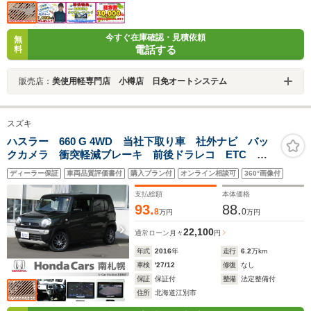
今すぐ在庫確認・見積依頼
無
電話する
料
販売店：
美使用軽専門店 小樽店 日免オートシステム
スズキ
ハスラー 660 G 4WD 当社下取り車 社外ナビ バッ
クカメラ 衝突軽減ブレーキ 前後ドラレコ ETC フ
ルセグ Bluetooth USB ハロゲンライト フォグライ
ディーラー保証
車両品質評価書付
購入プラン付
オンライン相談可
360°画像付
ト オートエアコン シートヒーター アイドリングス
トップ ドアバイザー
支払総額
本体価格
93.
88.
8
0
万円
万円
22,100
通常ローン
月々
円
年式
2016
年
走行
6.2
万km
車検
'27/12
修復
なし
保証
保証付
整備
法定整備付
住所
北海道江別市