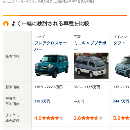
台以上のメーカーのうち、掲載が終了した物件数が1,000台以上の場合
よく一緒に検討される車種を比較
マツダ
三菱
ダイハツ
フレアクロスオー
ミニキャブブラボ
タフト
バー
ー
基本情報
新車価格
136.5～227.6万円
86.3～133.5万円
132～193
中古車
138.1万円
‐‐‐万円
144.7万円
平均価格
クチコミ
4.0
3.6
5.0
総合評価