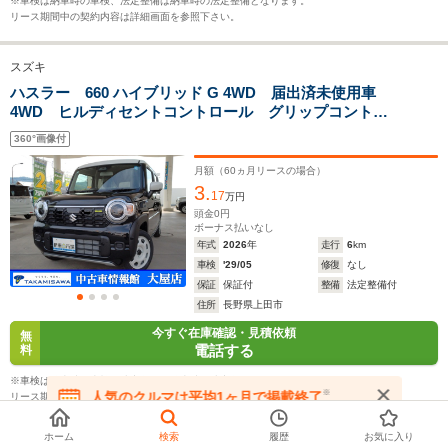
※車検は納車時の車検、法定整備は納車時の法定整備となります。
└高速道路:20.7～
└高速道路:
リース期間中の契約内容は詳細画面を参照下さい。
25.1km/L
21.5km/L
スズキ
排気量
657～658cc
548～657cc
658cc
ハスラー 660 ハイブリッド G 4WD 届出済未使用車
4WD ヒルディセントコントロール グリップコントロ
駆動方式
FF、4WD
4WD、FF
FF、4WD
ール スノーモード クルーズコントロール 電子パー
360°画像付
キング スズキセーフティー
月額（
60
ヵ月リースの場合）
3.
17
万円
頭金
0
円
ボーナス払いなし
年式
2026
年
走行
6
km
車検
'29/05
修復
なし
保証
保証付
整備
法定整備付
住所
長野県上田市
今すぐ在庫確認・見積依頼
無
電話する
料
※車検は納車時の車検、法定整備は納車時の法定整備となります。
※
人気のクルマは平均1ヶ月で掲載終了
リース期間中の契約内容は詳細画面を参照下さい。
在庫が無くなる前にお問い合わせください
ホーム
検索
履歴
お気に入り