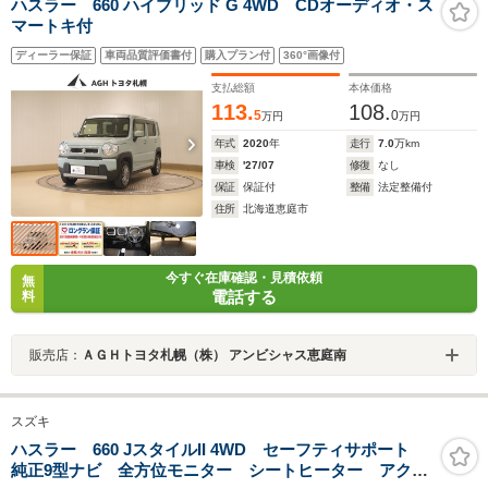
ハスラー 660 ハイブリッド G 4WD CDオーディオ・ス
マートキ付
ディーラー保証
車両品質評価書付
購入プラン付
360°画像付
支払総額
本体価格
113.
108.
5
0
万円
万円
年式
2020
年
走行
7.0
万km
車検
'27/07
修復
なし
保証
保証付
整備
法定整備付
住所
北海道恵庭市
今すぐ在庫確認・見積依頼
無
電話する
料
販売店：
ＡＧＨトヨタ札幌（株） アンビシャス恵庭南
スズキ
ハスラー 660 JスタイルII 4WD セーフティサポート
純正9型ナビ 全方位モニター シートヒーター アクテ