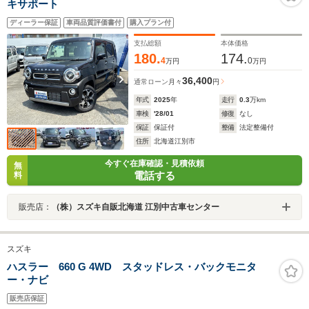
キサポート
ディーラー保証
車両品質評価書付
購入プラン付
支払総額
本体価格
180.
174.
4
0
万円
万円
36,400
通常ローン
月々
円
年式
2025
年
走行
0.3
万km
車検
'28/01
修復
なし
保証
保証付
整備
法定整備付
住所
北海道江別市
今すぐ在庫確認・見積依頼
無
電話する
料
販売店：
（株）スズキ自販北海道 江別中古車センター
スズキ
ハスラー 660 G 4WD スタッドレス・バックモニタ
ー・ナビ
販売店保証