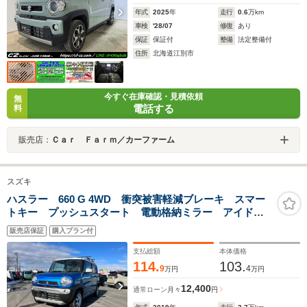
年式
2025
年
走行
0.6
万km
車検
'28/07
修復
あり
保証
保証付
整備
法定整備付
住所
北海道江別市
今すぐ在庫確認・見積依頼
無
電話する
料
販売店：
Ｃａｒ Ｆａｒｍ／カーファーム
スズキ
ハスラー 660 G 4WD 衝突被害軽減ブレーキ スマー
トキー プッシュスタート 電動格納ミラー アイドリ
ングストップ オートエアコン シートヒーター グリ
販売店保証
購入プラン付
ップコントロール ヒルディセントコントロール
支払総額
本体価格
114.
103.
9
4
万円
万円
12,400
通常ローン
月々
円