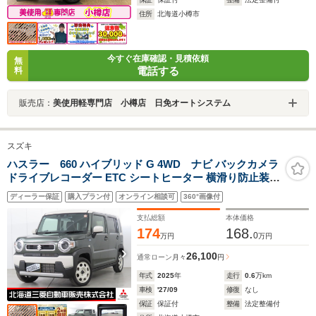
住所
北海道小樽市
今すぐ在庫確認・見積依頼
無
電話する
料
販売店：
美使用軽専門店 小樽店 日免オートシステム
スズキ
ハスラー 660 ハイブリッド G 4WD ナビ バックカメラ
ドライブレコーダー ETC シートヒーター 横滑り防止装置
オートマチックハイビーム 積み込み冬タイヤ レーンキー
ディーラー保証
購入プラン付
オンライン相談可
360°画像付
プアシスト
支払総額
本体価格
174
168.
0
万円
万円
26,100
通常ローン
月々
円
年式
2025
年
走行
0.6
万km
車検
'27/09
修復
なし
保証
保証付
整備
法定整備付