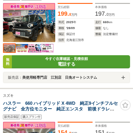
支払総額
本体価格
199.
197.
8
0
万円
万円
年式
2025
年
走行
660
km
車検
'28/09
修復
なし
保証
保証付
整備
法定整備付
住所
北海道江別市
今すぐ在庫確認・見積依頼
無
電話する
料
販売店：
美使用軽専門店 江別店 日免オートシステム
スズキ
ハスラー 660 ハイブリッド X 4WD 純正9インチフルセ
グナビ 全方位モニター 純正エンスタ 前後ドラレ
コ ETC Bluetooth ステコン クルコン シートヒー
販売店保証
購入プラン付
ター
支払総額
本体価格
154.
151.