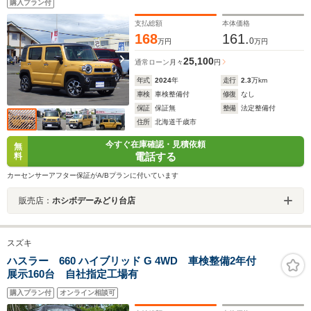
購入プラン付
メラ・取扱説明書
支払総額
本体価格
168
161.
0
万円
万円
25,100
通常ローン
月々
円
年式
2024
年
走行
2.3
万km
車検
車検整備付
修復
なし
保証
保証無
整備
法定整備付
住所
北海道千歳市
今すぐ在庫確認・見積依頼
無
電話する
料
カーセンサーアフター保証がA/Bプランに付いています
販売店：
ホシボデーみどり台店
スズキ
ハスラー 660 ハイブリッド G 4WD 車検整備2年付
展示160台 自社指定工場有
購入プラン付
オンライン相談可