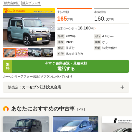
ィブクルーズ 誤発進抑制 先行車発進アラーム 車線
販売店保証
購入プラン付
逸脱抑制 LEDヘッドライト コーナーセンサー 禁煙
車 4WD
支払総額
本体価格
165
160.
0
万円
万円
18,100
通常ローン
月々
円
年式
2023
年
走行
4.8
万km
車検
'26/11
修復
なし
保証
保証付
整備
法定整備付
住所
北海道江別市
今すぐ在庫確認・見積依頼
無
電話する
料
カーセンサーアフター保証がAプランに付いています
販売店：
カーセブン江別文京台店
あなたにおすすめの中古車
［PR］