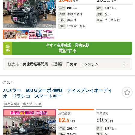
8
5
万円
万円
年式
2023
年
走行
6.3
万km
車検
車検整備付
修復
なし
保証
保証付
整備
法定整備付
住所
北海道江別市
今すぐ在庫確認・見積依頼
無
電話する
料
販売店：
美使用軽専門店 江別店 日免オートシステム
スズキ
ハスラー 660 Gターボ 4WD ディスプレイオーディ
オ ドラレコ スマートキー
販売店保証
購入プラン付
支払総額
本体価格
82.
80.
8
9
万円
万円
年式
2014
年
走行
8.5
万km
車検
'27/02
修復
なし