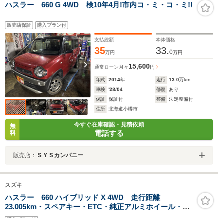
ハスラー 660 G 4WD 検10年4月!市内コ・ミ・コ・ミ!!
販売店保証
購入プラン付
支払総額
本体価格
35
33.
0
万円
万円
15,600
通常ローン
月々
円
年式
2014
年
走行
13.0
万km
車検
'28/04
修復
あり
保証
保証付
整備
法定整備付
住所
北海道小樽市
今すぐ在庫確認・見積依頼
無
電話する
料
販売店：
ＳＹＳカンパニー
スズキ
ハスラー 660 ハイブリッド X 4WD 走行距離
23.005km・スペアキー・ETC・純正アルミホイール・シ
ートヒーター・社外7インチナビ・Bluetooth・バックカ