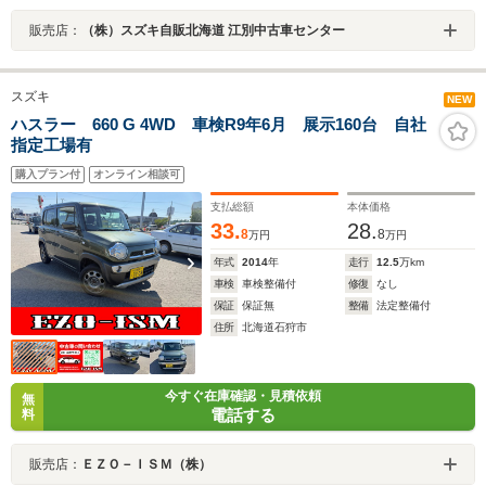
販売店：
（株）スズキ自販北海道 江別中古車センター
スズキ
NEW
ハスラー 660 G 4WD 車検R9年6月 展示160台 自社
指定工場有
購入プラン付
オンライン相談可
支払総額
本体価格
33.
28.
8
8
万円
万円
年式
2014
年
走行
12.5
万km
車検
車検整備付
修復
なし
保証
保証無
整備
法定整備付
住所
北海道石狩市
今すぐ在庫確認・見積依頼
無
電話する
料
販売店：
ＥＺＯ－ＩＳＭ（株）