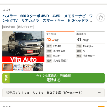
スズキ
ハスラー 660 Xターボ 4WD 4WD メモリーナビ ワ
ンセグTV リアカメラ スマートキー HIDヘッドライ
ト 衝突軽減ブレーキ シートヒーター 純正15インチ
販売店保証
購入プラン付
アルミ ETC
支払総額
本体価格
43.
31.
2
9
万円
万円
年式
2014
年
走行
13.0
万km
車検
車検整備付
修復
なし
保証
保証付
整備
法定整備付
住所
北海道石狩郡
今すぐ在庫確認・見積依頼
無
電話する
料
販売店：
Ｖｉｔａ Ａｕｔｏ Ｒ２７５店（ビータオート）