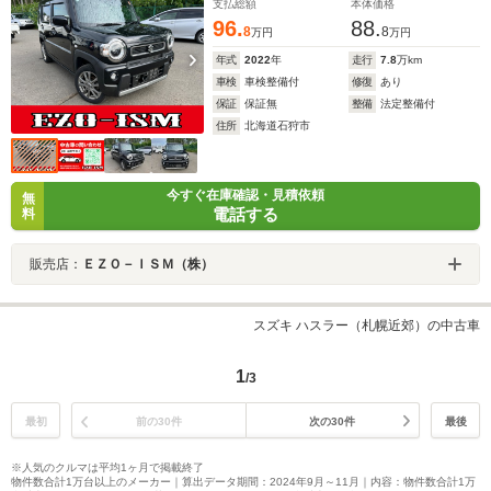
支払総額
本体価格
96.
88.
8
8
万円
万円
年式
2022
年
走行
7.8
万km
車検
車検整備付
修復
あり
保証
保証無
整備
法定整備付
住所
北海道石狩市
今すぐ在庫確認・見積依頼
無
電話する
料
販売店：
ＥＺＯ－ＩＳＭ（株）
スズキ ハスラー（札幌近郊）の中古車
1
/3
最初
前の30件
次の30件
最後
※人気のクルマは平均1ヶ月で掲載終了
物件数合計1万台以上のメーカー｜算出データ期間：2024年9月～11月｜内容：物件数合計1万