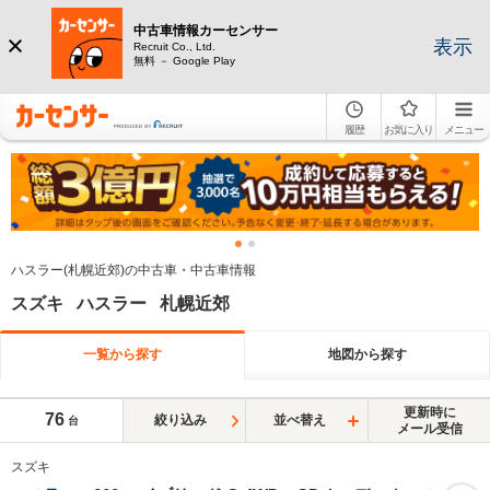
中古車情報カーセンサー
表示
Recruit Co., Ltd.
無料 － Google Play
履歴
お気に入り
メニュー
ハスラー(札幌近郊)の中古車・中古車情報
スズキ ハスラー 札幌近郊
一覧から探す
地図から探す
更新時に
76
絞り込み
並べ替え
台
メール受信
スズキ