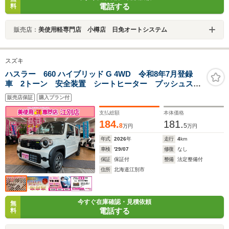
電話する
料
販売店：
美使用軽専門店 小樽店 日免オートシステム
スズキ
ハスラー 660 ハイブリッド G 4WD 令和8年7月登録
車 2トーン 安全装置 シートヒーター プッシュスタ
ート スマートキー
販売店保証
購入プラン付
支払総額
本体価格
184.
181.
8
5
万円
万円
年式
2026
年
走行
4
km
車検
'29/07
修復
なし
保証
保証付
整備
法定整備付
住所
北海道江別市
今すぐ在庫確認・見積依頼
無
電話する
料