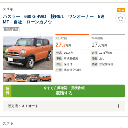
スズキ
NEW
ハスラー 660 G 4WD 検R9/1 ワンオーナー 5速
MT 自社 ローンカノウ
販売店保証
支払総額
本体価格
27.
17.
8
0
万円
万円
年式
2014
年
走行
13.8
万km
車検
車検整備無
修復
あり
保証
保証付
整備
法定整備無
住所
北海道空知郡
今すぐ在庫確認・見積依頼
無
電話する
料
販売店：
ＡＩオート
スズキ