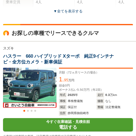
乗車定員
4人
4人
4人
▼
全てを表示する
ドア数
5ドア
5ドア
5ドア
全高
全高
全
お探しの車種でリースできるクルマ
1.68m
1.87m～1.91m
1.
スズキ
ハスラー 660 ハイブリッド Xターボ 純正9インチナ
全幅
全幅
全
サイズ
ビ・全方位カメラ・新車保証
1.48m
1.4m
1.
全長
全長
(全長x全幅x全高)
3.4m
3.2m～3.27m
3
月額（
72
ヵ月リースの場合）
1.
95
万円
頭金
0
円
ボーナス払い
5.50
万円（年
2
回）
ホイールベース
ホイールベース
ホイー
年式
2025
年
走行
0.3
万km
-m
-m
車検
車検整備無
修復
なし
保証
保証付
整備
法定整備無
20.4～25.0km/L
18.2～21.
住所
静岡県御前崎市
└市街地:18.1～
└市街地:1
今すぐ在庫確認・見積依頼
22.9km/L
19.7km/L
WLTCモード
電話する
└郊外:21.8～
-
└郊外:19.
燃費
26.4km/L
22.9km/L