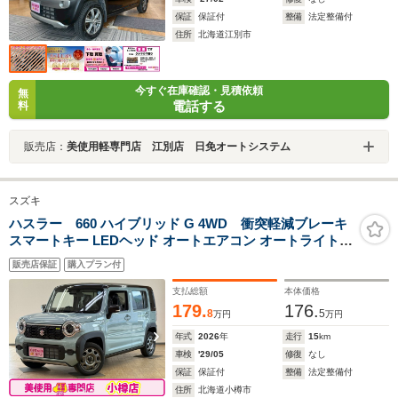
保証
保証付
整備
法定整備付
住所
北海道江別市
今すぐ在庫確認・見積依頼
無
電話する
料
販売店：
美使用軽専門店 江別店 日免オートシステム
スズキ
ハスラー 660 ハイブリッド G 4WD 衝突軽減ブレーキ
スマートキー LEDヘッド オートエアコン オートライト
シートヒーター アイドリングストップ ステアリングリモ
販売店保証
購入プラン付
コン プッシュエンジンスタート
支払総額
本体価格
179.
176.
8
5
万円
万円
年式
2026
年
走行
15
km
車検
'29/05
修復
なし
保証
保証付
整備
法定整備付
住所
北海道小樽市