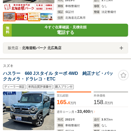
年式
2019
年
走行
3.7
万km
車検
車検整備付
修復
なし
保証
保証付
整備
法定整備付
住所
北海道北広島市
今すぐ在庫確認・見積依頼
無
電話する
料
販売店：
北海道軽パーク 北広島店
スズキ
ハスラー 660 Jスタイル ターボ 4WD 純正ナビ・バッ
クカメラ・ドラレコ・ETC
ディーラー保証
車両品質評価書付
購入プラン付
支払総額
本体価格
165.
158.
6
0
万円
万円
33,400
通常ローン
月々
円
年式
2021
年
走行
3.9
万km
車検
車検整備付
修復
なし