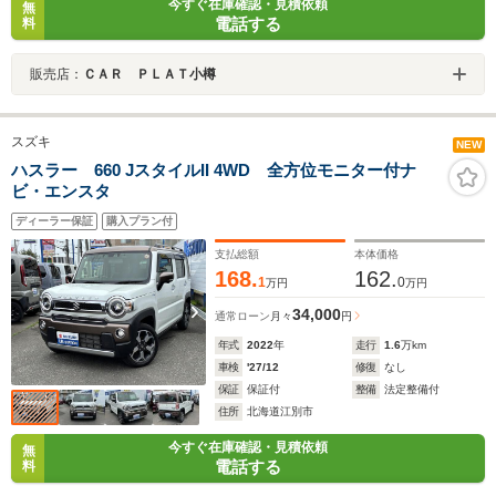
今すぐ在庫確認・見積依頼
無
電話する
料
販売店：
ＣＡＲ ＰＬＡＴ小樽
スズキ
NEW
ハスラー 660 JスタイルII 4WD 全方位モニター付ナ
ビ・エンスタ
ディーラー保証
購入プラン付
支払総額
本体価格
168.
162.
1
0
万円
万円
34,000
通常ローン
月々
円
年式
2022
年
走行
1.6
万km
車検
'27/12
修復
なし
保証
保証付
整備
法定整備付
住所
北海道江別市
今すぐ在庫確認・見積依頼
無
電話する
料