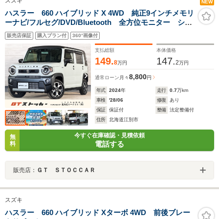
スズキ
NEW
ハスラー 660 ハイブリッド X 4WD 純正9インチメモリ
ーナビ/フルセグ/DVD/Bluetooth 全方位モニター シー
トヒーター アダプティブクルーズ スマートキー プ
販売店保証
購入プラン付
360°画像付
ッシュスタート LEDヘッド・フォグ コーナーセンサ
ー アイドリングS 純正15AW
支払総額
本体価格
149.
147.
8
2
万円
万円
8,800
通常ローン
月々
円
年式
2024
年
走行
0.7
万km
車検
'28/06
修復
あり
保証
保証付
整備
法定整備付
住所
北海道江別市
今すぐ在庫確認・見積依頼
無
電話する
料
販売店：
ＧＴ ＳＴＯＣＣＡＲ
スズキ
ハスラー 660 ハイブリッド Xターボ 4WD 前後ブレー