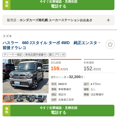
今すぐ在庫確認・見積依頼
無
電話する
料
販売店：
ホンダカーズ南札幌 ユーカーステーションおおあさ
スズキ
ハスラー 660 Jスタイル ターボ 4WD 純正エンスタ・
前後ドラレコ
ディーラー保証
車両品質評価書付
購入プラン付
支払総額
本体価格
159.
152.
6
0
万円
万円
32,200
通常ローン
月々
円
年式
2021
年
走行
4.7
万km
車検
車検整備付
修復
なし
保証
保証付
整備
法定整備付
住所
北海道江別市
今すぐ在庫確認・見積依頼
無
電話する
料