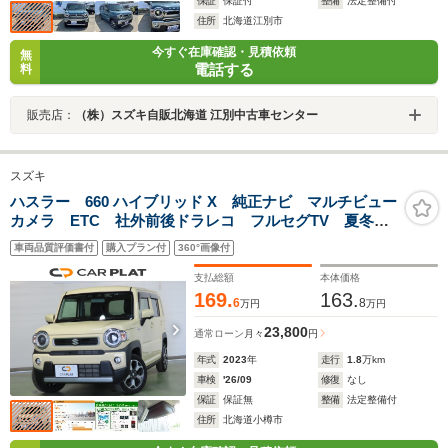
保証
保証付
整備
法定整備付
住所
北海道江別市
今すぐ在庫確認・見積依頼
無
電話する
料
販売店：
（株）スズキ自販北海道 江別中古車センター
スズキ
ハスラー 660 ハイブリッド X 純正ナビ マルチビュー
カメラ ETC 社外前後ドラレコ フルセグTV 夏冬タ
イヤ付き
車両品質評価書付
購入プラン付
360°画像付
支払総額
本体価格
169.
163.
6
8
万円
万円
23,800
通常ローン
月々
円
年式
2023
年
走行
1.8
万km
車検
'26/09
修復
なし
保証
保証無
整備
法定整備付
住所
北海道小樽市