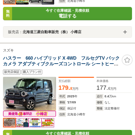
住所
北海道小樽市
今すぐ在庫確認・見積依頼
無
電話する
料
販売店：
北海道三菱自動車販売（株） 小樽店
スズキ
ハスラー 660 ハイブリッド X 4WD フルセグTV バック
カメラ アダプティブクルーズコントロール シートヒータ
ー LEDヘッドライト アイドリングストップ プッシュエン
販売店保証
購入プラン付
ジンスタート ステアリングリモコン 電動格納ミラー
AAC ETC
支払総額
本体価格
179.
177.
8
6
万円
万円
年式
2025
年
走行
0.4
万km
車検
'27/09
修復
なし
保証
保証付
整備
法定整備付
住所
北海道小樽市
今すぐ在庫確認・見積依頼
無