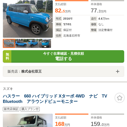
支払総額
本体価格
82.
77.
5
3
万円
万円
年式
2016
年
走行
4.6
万km
車検
'27/01
修復
なし
保証
保証付
整備
法定整備付
住所
北海道石狩市
今すぐ在庫確認・見積依頼
無
電話する
料
販売店：
株式会社双王
スズキ
ハスラー 660 ハイブリッド Xターボ 4WD ナビ TV
Bluetooth アラウンドビューモニター
販売店保証
購入プラン付
支払総額
本体価格
168
159.
0
万円
万円