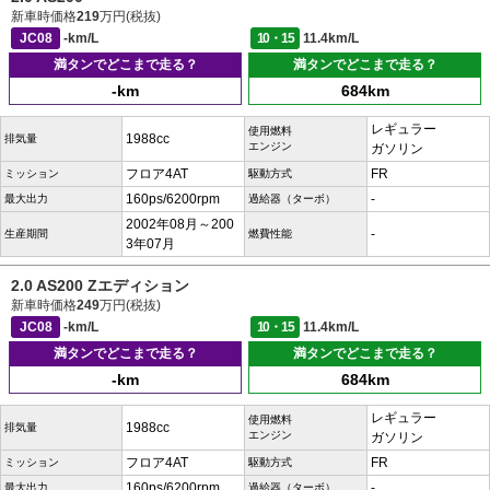
新車時価格
219
万円(税抜)
JC08
-km/L
10・15
11.4km/L
満タンでどこまで走る？
満タンでどこまで走る？
-km
684km
レギュラー
使用燃料
1988cc
排気量
エンジン
ガソリン
フロア4AT
FR
ミッション
駆動方式
160ps/6200rpm
-
最大出力
過給器（ターボ）
2002年08月～200
-
生産期間
燃費性能
3年07月
2.0 AS200 Zエディション
新車時価格
249
万円(税抜)
JC08
-km/L
10・15
11.4km/L
満タンでどこまで走る？
満タンでどこまで走る？
-km
684km
レギュラー
使用燃料
1988cc
排気量
エンジン
ガソリン
フロア4AT
FR
ミッション
駆動方式
160ps/6200rpm
-
最大出力
過給器（ターボ）