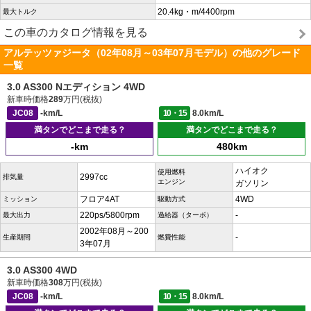
20.4kg・m/4400rpm
最大トルク
この車のカタログ情報を見る
アルテッツァジータ（02年08月～03年07月モデル）の他のグレード
一覧
3.0 AS300 Nエディション 4WD
新車時価格
289
万円(税抜)
JC08
-km/L
10・15
8.0km/L
満タンでどこまで走る？
満タンでどこまで走る？
-km
480km
ハイオク
使用燃料
2997cc
排気量
エンジン
ガソリン
フロア4AT
4WD
ミッション
駆動方式
220ps/5800rpm
-
最大出力
過給器（ターボ）
2002年08月～200
-
生産期間
燃費性能
3年07月
3.0 AS300 4WD
新車時価格
308
万円(税抜)
JC08
-km/L
10・15
8.0km/L