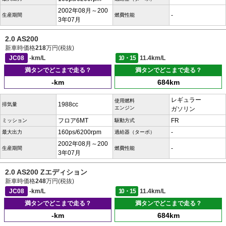
2002年08月～200
-
生産期間
燃費性能
3年07月
2.0 AS200
新車時価格
218
万円(税抜)
JC08
-km/L
10・15
11.4km/L
満タンでどこまで走る？
満タンでどこまで走る？
-km
684km
レギュラー
使用燃料
1988cc
排気量
エンジン
ガソリン
フロア6MT
FR
ミッション
駆動方式
160ps/6200rpm
-
最大出力
過給器（ターボ）
2002年08月～200
-
生産期間
燃費性能
3年07月
2.0 AS200 Zエディション
新車時価格
248
万円(税抜)
JC08
-km/L
10・15
11.4km/L
満タンでどこまで走る？
満タンでどこまで走る？
-km
684km