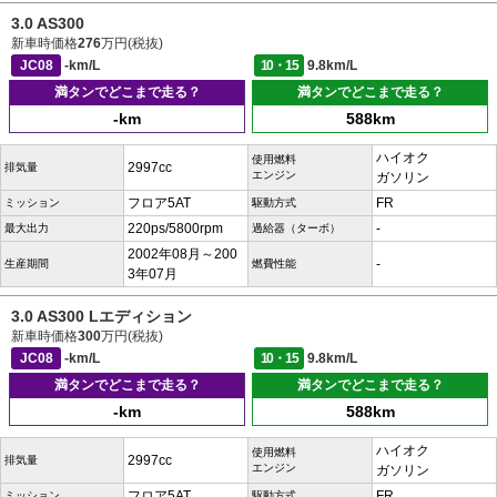
3.0 AS300
新車時価格
276
万円(税抜)
JC08
-km/L
10・15
9.8km/L
満タンでどこまで走る？
満タンでどこまで走る？
-km
588km
ハイオク
使用燃料
2997cc
排気量
エンジン
ガソリン
フロア5AT
FR
ミッション
駆動方式
220ps/5800rpm
-
最大出力
過給器（ターボ）
2002年08月～200
-
生産期間
燃費性能
3年07月
3.0 AS300 Lエディション
新車時価格
300
万円(税抜)
JC08
-km/L
10・15
9.8km/L
満タンでどこまで走る？
満タンでどこまで走る？
-km
588km
ハイオク
使用燃料
2997cc
排気量
エンジン
ガソリン
フロア5AT
FR
ミッション
駆動方式