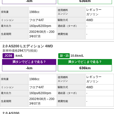
-km
636km
レギュラー
使用燃料
1988cc
排気量
エンジン
ガソリン
フロア4AT
4WD
ミッション
駆動方式
160ps/6200rpm
-
最大出力
過給器（ターボ）
2002年08月～200
-
生産期間
燃費性能
3年07月
2.0 AS200 Lエディション 4WD
新車時価格
294
万円(税抜)
JC08
-km/L
10・15
10.6km/L
満タンでどこまで走る？
満タンでどこまで走る？
-km
636km
レギュラー
使用燃料
1988cc
排気量
エンジン
ガソリン
フロア4AT
4WD
ミッション
駆動方式
160ps/6200rpm
-
最大出力
過給器（ターボ）
2002年08月～200
-
生産期間
燃費性能
3年07月
2.0 AS200