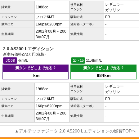
レギュラー
使用燃料
1988cc
排気量
エンジン
ガソリン
フロア6MT
FR
ミッション
駆動方式
160ps/6200rpm
-
最大出力
過給器（ターボ）
2002年08月～200
-
生産期間
燃費性能
3年07月
2.0 AS200 Lエディション
新車時価格
272
万円(税抜)
JC08
-km/L
10・15
11.4km/L
満タンでどこまで走る？
満タンでどこまで走る？
-km
684km
レギュラー
使用燃料
1988cc
排気量
エンジン
ガソリン
フロア6MT
FR
ミッション
駆動方式
160ps/6200rpm
-
最大出力
過給器（ターボ）
2002年08月～200
-
生産期間
燃費性能
3年07月
▲アルテッツァジータ 2.0 AS200 Lエディションの燃費TOPへ