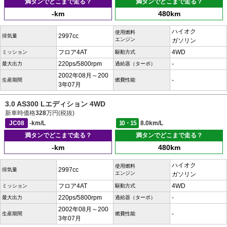
満タンでどこまで走る？
満タンでどこまで走る？
-km
480km
ハイオク
使用燃料
2997cc
排気量
エンジン
ガソリン
フロア4AT
4WD
ミッション
駆動方式
220ps/5800rpm
-
最大出力
過給器（ターボ）
2002年08月～200
-
生産期間
燃費性能
3年07月
3.0 AS300 Lエディション 4WD
新車時価格
328
万円(税抜)
JC08
-km/L
10・15
8.0km/L
満タンでどこまで走る？
満タンでどこまで走る？
-km
480km
ハイオク
使用燃料
2997cc
排気量
エンジン
ガソリン
フロア4AT
4WD
ミッション
駆動方式
220ps/5800rpm
-
最大出力
過給器（ターボ）
2002年08月～200
-
生産期間
燃費性能
3年07月