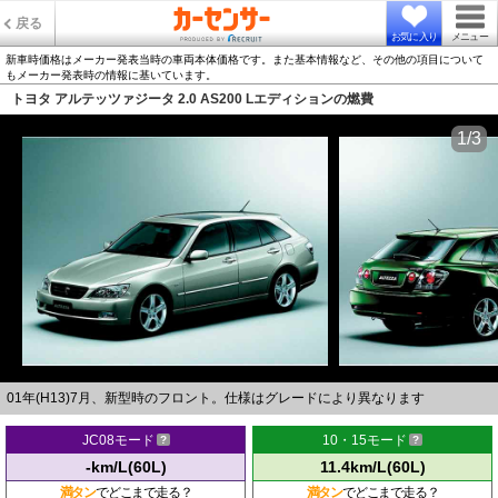
戻る
お気に入り
メニュー
新車時価格はメーカー発表当時の車両本体価格です。また基本情報など、その他の項目について
もメーカー発表時の情報に基いています。
トヨタ アルテッツァジータ 2.0 AS200 Lエディションの燃費
1/3
01年(H13)7月、新型時のフロント。仕様はグレードにより異なります
JC08モード
10・15モード
-km/L(60L)
11.4km/L(60L)
満タン
でどこまで走る？
満タン
でどこまで走る？