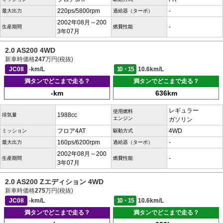
220ps/5800rpm
-
最大出力
過給器（ターボ）
2002年08月～200
-
生産期間
燃費性能
3年07月
2.0 AS200 4WD
新車時価格
247
万円(税抜)
JC08
-km/L
10・15
10.6km/L
満タンでどこまで走る？
満タンでどこまで走る？
-km
636km
レギュラー
使用燃料
1988cc
排気量
エンジン
ガソリン
フロア4AT
4WD
ミッション
駆動方式
160ps/6200rpm
-
最大出力
過給器（ターボ）
2002年08月～200
-
生産期間
燃費性能
3年07月
2.0 AS200 Zエディション 4WD
新車時価格
275
万円(税抜)
JC08
-km/L
10・15
10.6km/L
満タンでどこまで走る？
満タンでどこまで走る？