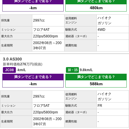
満タンでどこまで走る？
満タンでどこまで走る？
-km
480km
ハイオク
使用燃料
2997cc
排気量
エンジン
ガソリン
フロア4AT
4WD
ミッション
駆動方式
220ps/5800rpm
-
最大出力
過給器（ターボ）
2002年08月～200
-
生産期間
燃費性能
3年07月
3.0 AS300
新車時価格
276
万円(税抜)
JC08
-km/L
10・15
9.8km/L
満タンでどこまで走る？
満タンでどこまで走る？
-km
588km
ハイオク
使用燃料
2997cc
排気量
エンジン
ガソリン
フロア5AT
FR
ミッション
駆動方式
220ps/5800rpm
-
最大出力
過給器（ターボ）
2002年08月～200
-
生産期間
燃費性能
3年07月