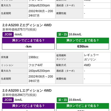
160ps/6200rpm
-
最大出力
過給器（ターボ）
2002年08月～200
-
生産期間
燃費性能
3年07月
2.0 AS200 Zエディション 4WD
新車時価格
275
万円(税抜)
JC08
-km/L
10・15
10.6km/L
満タンでどこまで走る？
満タンでどこまで走る？
-km
636km
レギュラー
使用燃料
1988cc
排気量
エンジン
ガソリン
フロア4AT
4WD
ミッション
駆動方式
160ps/6200rpm
-
最大出力
過給器（ターボ）
2002年08月～200
-
生産期間
燃費性能
3年07月
2.0 AS200 Lエディション 4WD
新車時価格
294
万円(税抜)
JC08
-km/L
10・15
10.6km/L
満タンでどこまで走る？
満タンでどこまで走る？