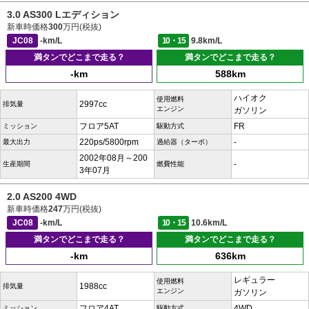
3.0 AS300 Lエディション
新車時価格
300
万円(税抜)
JC08
-km/L
10・15
9.8km/L
満タンでどこまで走る？
満タンでどこまで走る？
-km
588km
ハイオク
使用燃料
2997cc
排気量
エンジン
ガソリン
フロア5AT
FR
ミッション
駆動方式
220ps/5800rpm
-
最大出力
過給器（ターボ）
2002年08月～200
-
生産期間
燃費性能
3年07月
2.0 AS200 4WD
新車時価格
247
万円(税抜)
JC08
-km/L
10・15
10.6km/L
満タンでどこまで走る？
満タンでどこまで走る？
-km
636km
レギュラー
使用燃料
1988cc
排気量
エンジン
ガソリン
フロア4AT
4WD
ミッション
駆動方式