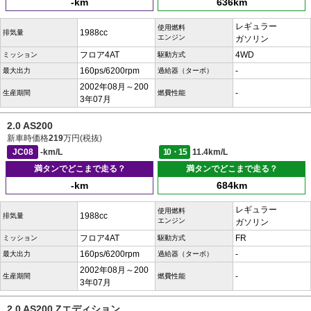
-km
636km
レギュラー
使用燃料
1988cc
排気量
エンジン
ガソリン
フロア4AT
4WD
ミッション
駆動方式
160ps/6200rpm
-
最大出力
過給器（ターボ）
2002年08月～200
-
生産期間
燃費性能
3年07月
2.0 AS200
新車時価格
219
万円(税抜)
JC08
-km/L
10・15
11.4km/L
満タンでどこまで走る？
満タンでどこまで走る？
-km
684km
レギュラー
使用燃料
1988cc
排気量
エンジン
ガソリン
フロア4AT
FR
ミッション
駆動方式
160ps/6200rpm
-
最大出力
過給器（ターボ）
2002年08月～200
-
生産期間
燃費性能
3年07月
2.0 AS200 Zエディション