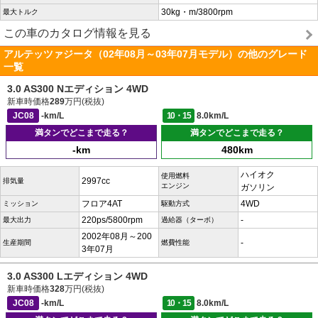
30kg・m/3800rpm
最大トルク
この車のカタログ情報を見る
アルテッツァジータ（02年08月～03年07月モデル）の他のグレード
一覧
3.0 AS300 Nエディション 4WD
新車時価格
289
万円(税抜)
JC08
-km/L
10・15
8.0km/L
満タンでどこまで走る？
満タンでどこまで走る？
-km
480km
ハイオク
使用燃料
2997cc
排気量
エンジン
ガソリン
フロア4AT
4WD
ミッション
駆動方式
220ps/5800rpm
-
最大出力
過給器（ターボ）
2002年08月～200
-
生産期間
燃費性能
3年07月
3.0 AS300 Lエディション 4WD
新車時価格
328
万円(税抜)
JC08
-km/L
10・15
8.0km/L