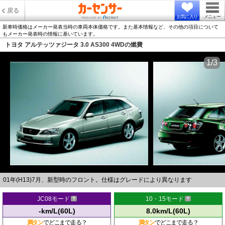
戻る
お気に入り
メニュー
新車時価格はメーカー発表当時の車両本体価格です。また基本情報など、その他の項目について
もメーカー発表時の情報に基いています。
トヨタ アルテッツァジータ 3.0 AS300 4WDの燃費
1/3
01年(H13)7月、新型時のフロント。仕様はグレードにより異なります
JC08モード
10・15モード
-km/L(60L)
8.0km/L(60L)
満タン
でどこまで走る？
満タン
でどこまで走る？