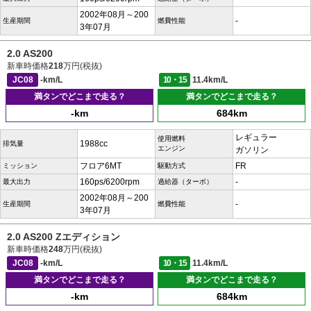
2002年08月～200
-
生産期間
燃費性能
3年07月
2.0 AS200
新車時価格
218
万円(税抜)
JC08
-km/L
10・15
11.4km/L
満タンでどこまで走る？
満タンでどこまで走る？
-km
684km
レギュラー
使用燃料
1988cc
排気量
エンジン
ガソリン
フロア6MT
FR
ミッション
駆動方式
160ps/6200rpm
-
最大出力
過給器（ターボ）
2002年08月～200
-
生産期間
燃費性能
3年07月
2.0 AS200 Zエディション
新車時価格
248
万円(税抜)
JC08
-km/L
10・15
11.4km/L
満タンでどこまで走る？
満タンでどこまで走る？
-km
684km