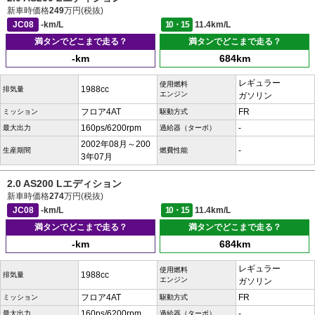
新車時価格
249
万円(税抜)
JC08
-km/L
10・15
11.4km/L
満タンでどこまで走る？
満タンでどこまで走る？
-km
684km
レギュラー
使用燃料
1988cc
排気量
エンジン
ガソリン
フロア4AT
FR
ミッション
駆動方式
160ps/6200rpm
-
最大出力
過給器（ターボ）
2002年08月～200
-
生産期間
燃費性能
3年07月
2.0 AS200 Lエディション
新車時価格
274
万円(税抜)
JC08
-km/L
10・15
11.4km/L
満タンでどこまで走る？
満タンでどこまで走る？
-km
684km
レギュラー
使用燃料
1988cc
排気量
エンジン
ガソリン
フロア4AT
FR
ミッション
駆動方式
160ps/6200rpm
-
最大出力
過給器（ターボ）