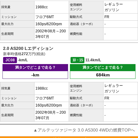
レギュラー
使用燃料
1988cc
排気量
エンジン
ガソリン
フロア6MT
FR
ミッション
駆動方式
160ps/6200rpm
-
最大出力
過給器（ターボ）
2002年08月～200
-
生産期間
燃費性能
3年07月
2.0 AS200 Lエディション
新車時価格
272
万円(税抜)
JC08
-km/L
10・15
11.4km/L
満タンでどこまで走る？
満タンでどこまで走る？
-km
684km
レギュラー
使用燃料
1988cc
排気量
エンジン
ガソリン
フロア6MT
FR
ミッション
駆動方式
160ps/6200rpm
-
最大出力
過給器（ターボ）
2002年08月～200
-
生産期間
燃費性能
3年07月
▲アルテッツァジータ 3.0 AS300 4WDの燃費TOPへ