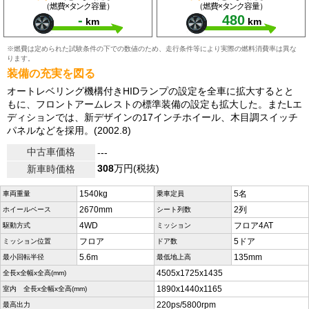
（燃費×タンク容量）
（燃費×タンク容量）
-
480
km
km
※燃費は定められた試験条件の下での数値のため、走行条件等により実際の燃料消費率は異な
ります。
装備の充実を図る
オートレベリング機構付きHIDランプの設定を全車に拡大するとと
もに、フロントアームレストの標準装備の設定も拡大した。またLエ
ディションでは、新デザインの17インチホイール、木目調スイッチ
パネルなどを採用。(2002.8)
中古車価格
---
308
万円(税抜)
新車時価格
1540kg
5名
車両重量
乗車定員
2670mm
2列
ホイールベース
シート列数
4WD
フロア4AT
駆動方式
ミッション
フロア
5ドア
ミッション位置
ドア数
5.6m
135mm
最小回転半径
最低地上高
4505x1725x1435
全長x全幅x全高(mm)
1890x1440x1165
室内 全長x全幅x全高(mm)
220ps/5800rpm
最高出力