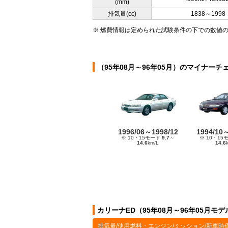
(mm)
排気量(cc)
1838～1998
※ 燃費情報は定められた試験条件の下での数値
（95年08月～96年05月）のマイナーチ
1996/06～1998/12
1994/10
※ 10・15モード
9.7
～
※ 10・15
14.6
km/L
14.6
カリーナED（95年08月～96年05月モ
排気量/使用燃料・エンジン/ミッション/新車時