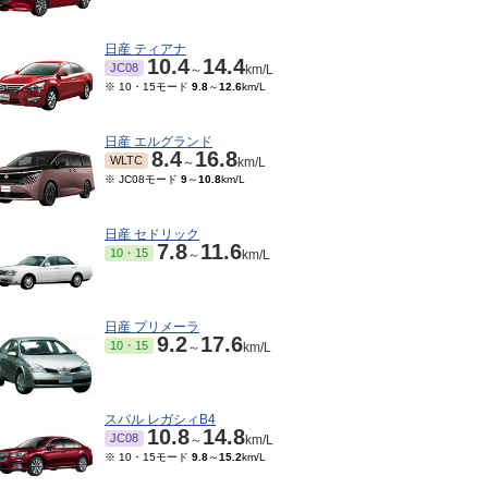
日産 ティアナ
10.4
14.4
JC08
～
km/L
※ 10・15モード
9.8
～
12.6
km/L
日産 エルグランド
8.4
16.8
WLTC
～
km/L
※ JC08モード
9
～
10.8
km/L
日産 セドリック
7.8
11.6
10・15
～
km/L
日産 プリメーラ
9.2
17.6
10・15
～
km/L
スバル レガシィB4
10.8
14.8
JC08
～
km/L
※ 10・15モード
9.8
～
15.2
km/L