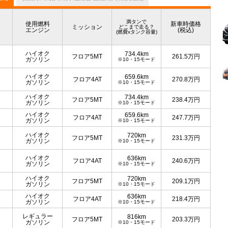
満タンで
使用燃料
新車時価格
ミッション
どこまで走る？
エンジン
(税込)
(燃費xタンク容量)
ハイオク
734.4km
フロア5MT
261.5
万円
ガソリン
※10・15モード
ハイオク
659.6km
フロア4AT
270.8
万円
ガソリン
※10・15モード
ハイオク
734.4km
フロア5MT
238.4
万円
ガソリン
※10・15モード
ハイオク
659.6km
フロア4AT
247.7
万円
ガソリン
※10・15モード
ハイオク
720km
フロア5MT
231.3
万円
ガソリン
※10・15モード
ハイオク
636km
フロア4AT
240.6
万円
ガソリン
※10・15モード
ハイオク
720km
フロア5MT
209.1
万円
ガソリン
※10・15モード
ハイオク
636km
フロア4AT
218.4
万円
ガソリン
※10・15モード
レギュラー
816km
フロア5MT
203.3
万円
ガソリン
※10・15モード