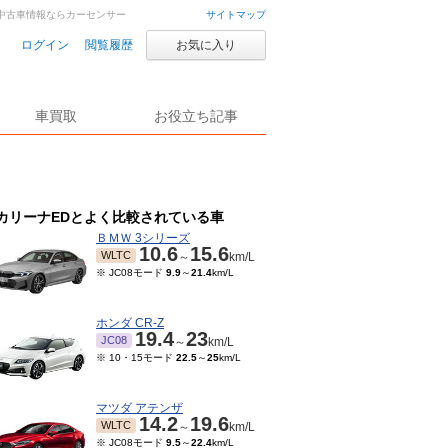
車・中古車情報ならカーセンサー
サイトマップ
ログイン
閲覧履歴
お気に入り
車買取
お役立ち記事
カリーナEDとよく比較されている車
ＢＭＷ 3シリーズ
10.6
15.6
WLTC
～
km/L
※ JC08モード
9.9
～
21.4
km/L
ホンダ CR-Z
19.4
23
JC08
～
km/L
※ 10・15モード
22.5
～
25
km/L
マツダ アテンザ
14.2
19.6
WLTC
～
km/L
※ JC08モード
9.5
～
22.4
km/L