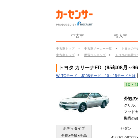
中古車
輸入車
中古車トップ
>
中古車メーカー一覧
>
トヨタの中
中古車トップ
>
燃費ランキング
>
トヨタの燃費ラ
トヨタ カリーナED（95年08月～9
WLTCモード、JC08モード、10・15モードとは
10・1
外観の
グリル
マッド
機構の改
ボディタイプ
セダン
全長x全幅x全高
4500x1740x13