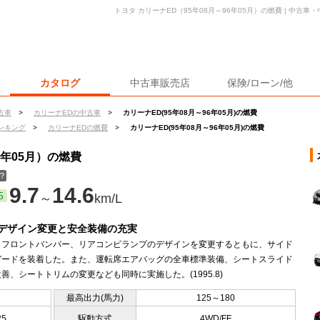
トヨタ カリーナED（95年08月～96年05月）の燃費 | 中古
カタログ
中古車販売店
保険/ローン/他
古車
>
カリーナEDの中古車
>
カリーナED(95年08月～96年05月)の燃費
ンキング
>
カリーナEDの燃費
>
カリーナED(95年08月～96年05月)の燃費
6年05月）の燃費
？
9.7
14.6
5
～
km/L
デザイン変更と安全装備の充実
、フロントバンパー、リアコンビランプのデザインを変更するともに、サイド
ガードを装着した。また、運転席エアバッグの全車標準装備、シートスライド
善、シートトリムの変更なども同時に実施した。(1995.8)
最高出力(馬力)
125～180
25
駆動方式
4WD/FF