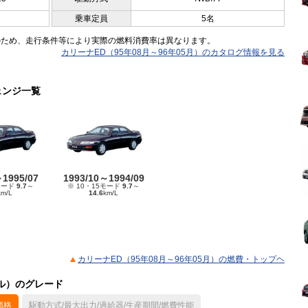
乗車定員
5名
のため、走行条件等により実際の燃料消費率は異なります。
カリーナED（95年08月～96年05月）のカタログ情報を見る
ェンジ一覧
～1995/07
1993/10～1994/09
モード
9.7
～
※ 10・15モード
9.7
～
km/L
14.6
km/L
カリーナED（95年08月～96年05月）の燃費・トップヘ
デル）のグレード
価格
駆動方式/最大出力/過給器/生産期間/燃費性能