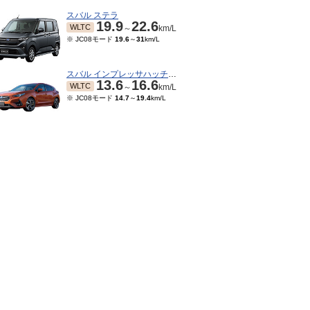
スバル ステラ
19.9
22.6
WLTC
～
km/L
※ JC08モード
19.6
～
31
km/L
スバル インプレッサハッチバック
13.6
16.6
WLTC
～
km/L
※ JC08モード
14.7
～
19.4
km/L