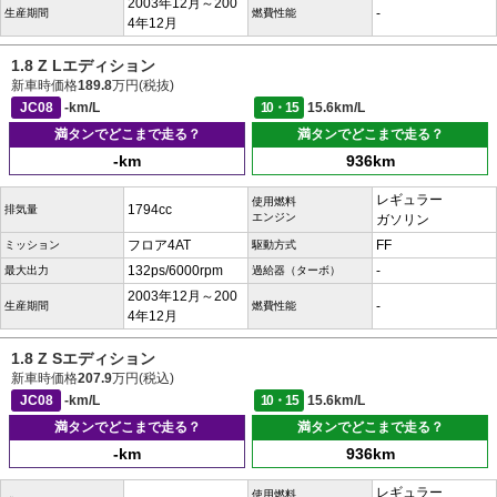
2003年12月～200
-
生産期間
燃費性能
4年12月
1.8 Z Lエディション
新車時価格
189.8
万円(税抜)
JC08
-km/L
10・15
15.6km/L
満タンでどこまで走る？
満タンでどこまで走る？
-km
936km
レギュラー
使用燃料
1794cc
排気量
エンジン
ガソリン
フロア4AT
FF
ミッション
駆動方式
132ps/6000rpm
-
最大出力
過給器（ターボ）
2003年12月～200
-
生産期間
燃費性能
4年12月
1.8 Z Sエディション
新車時価格
207.9
万円(税込)
JC08
-km/L
10・15
15.6km/L
満タンでどこまで走る？
満タンでどこまで走る？
-km
936km
レギュラー
使用燃料