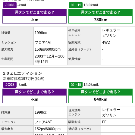
JC08
-km/L
10・15
13.0km/L
満タンでどこまで走る？
満タンでどこまで走る？
-km
780km
レギュラー
使用燃料
1998cc
排気量
エンジン
ガソリン
フロア4AT
4WD
ミッション
駆動方式
150ps/6000rpm
-
最大出力
過給器（ターボ）
2003年12月～200
-
生産期間
燃費性能
4年12月
2.0 Z Lエディション
新車時価格
197
万円(税抜)
JC08
-km/L
10・15
14.0km/L
満タンでどこまで走る？
満タンでどこまで走る？
-km
840km
レギュラー
使用燃料
1998cc
排気量
エンジン
ガソリン
フロア4AT
FF
ミッション
駆動方式
152ps/6000rpm
-
最大出力
過給器（ターボ）