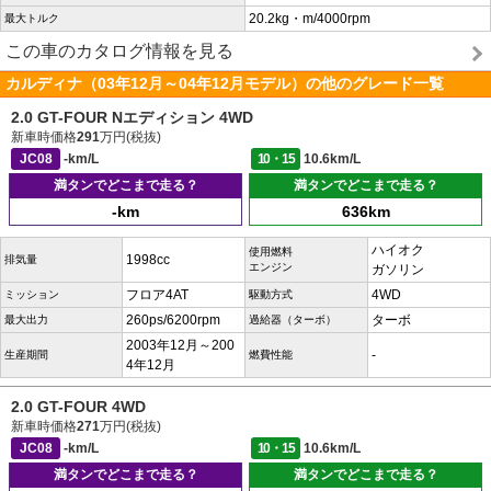
20.2kg・m/4000rpm
最大トルク
この車のカタログ情報を見る
カルディナ（03年12月～04年12月モデル）の他のグレード一覧
2.0 GT-FOUR Nエディション 4WD
新車時価格
291
万円(税抜)
JC08
-km/L
10・15
10.6km/L
満タンでどこまで走る？
満タンでどこまで走る？
-km
636km
ハイオク
使用燃料
1998cc
排気量
エンジン
ガソリン
フロア4AT
4WD
ミッション
駆動方式
260ps/6200rpm
ターボ
最大出力
過給器（ターボ）
2003年12月～200
-
生産期間
燃費性能
4年12月
2.0 GT-FOUR 4WD
新車時価格
271
万円(税抜)
JC08
-km/L
10・15
10.6km/L
満タンでどこまで走る？
満タンでどこまで走る？