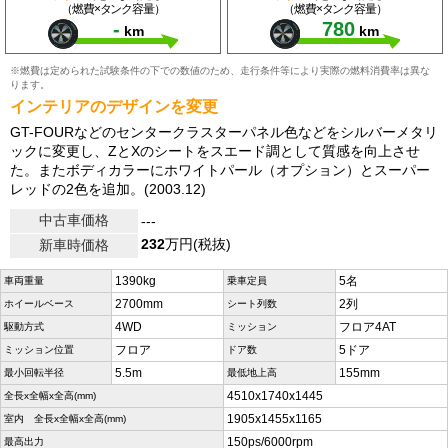
（燃費×タンク容量）
（燃費×タンク容量）
-
780
km
km
※燃費は定められた試験条件の下での数値のため、走行条件等により実際の燃料消費率は異な
ります。
インテリアのデザインを変更
GT-FOURなどのセンタークラスターパネル色などをシルバーメタリ
ックに変更し、ZとXのシートをスエード調として質感を向上させ
た。またボディカラーにホワイトパール（オプション）とスーパー
レッドの2色を追加。(2003.12)
中古車価格
---
232
万円(税抜)
新車時価格
1390kg
5名
車両重量
乗車定員
2700mm
2列
ホイールベース
シート列数
4WD
フロア4AT
駆動方式
ミッション
フロア
5ドア
ミッション位置
ドア数
5.5m
155mm
最小回転半径
最低地上高
4510x1740x1445
全長x全幅x全高(mm)
1905x1455x1165
室内 全長x全幅x全高(mm)
150ps/6000rpm
最高出力