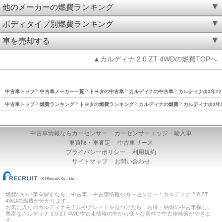
他のメーカーの燃費ランキング
ボディタイプ別燃費ランキング
車を売却する
▲カルディナ 2.0 ZT 4WDの燃費TOPへ
中古車トップ
中古車メーカー一覧
トヨタの中古車
カルディナの中古車
カルディナ(03年12
中古車トップ
燃費ランキング
トヨタの燃費ランキング
カルディナの燃費
カルディナ(03年
中古車情報ならカーセンサー
カーセンサーエッジ・輸入車
車買取・車査定
中古車リース
プライバシーポリシー
利用規約
サイトマップ
お問い合わせ
燃費のいい車を探すなら、中古車・中古車情報のカーセンサー！カルディナ 2.0 ZT
4WDの燃費が分かります。
お気に入りのカルディナモデルやグレードを見つけたら、お得・納得の中古車探し。
豊富なカルディナ 2.0 ZT 4WD中古車情報の中から様々な条件で中古車検索ができま
す。