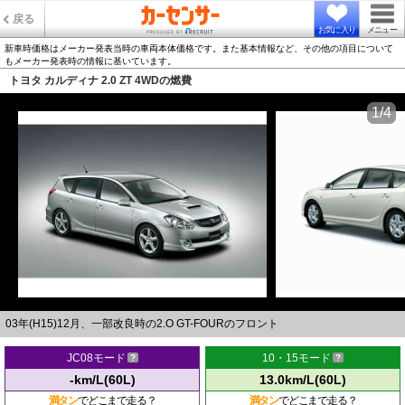
戻る
お気に入り
メニュー
新車時価格はメーカー発表当時の車両本体価格です。また基本情報など、その他の項目について
もメーカー発表時の情報に基いています。
トヨタ カルディナ 2.0 ZT 4WDの燃費
1/4
03年(H15)12月、一部改良時の2.O GT-FOURのフロント
JC08モード
10・15モード
-km/L(60L)
13.0km/L(60L)
満タン
でどこまで走る？
満タン
でどこまで走る？