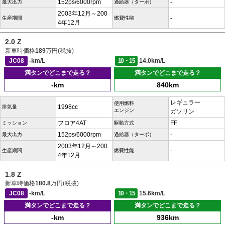
152ps/6000rpm
-
最大出力
過給器（ターボ）
2003年12月～200
-
生産期間
燃費性能
4年12月
2.0 Z
新車時価格
189
万円(税抜)
JC08
-km/L
10・15
14.0km/L
満タンでどこまで走る？
満タンでどこまで走る？
-km
840km
レギュラー
使用燃料
1998cc
排気量
エンジン
ガソリン
フロア4AT
FF
ミッション
駆動方式
152ps/6000rpm
-
最大出力
過給器（ターボ）
2003年12月～200
-
生産期間
燃費性能
4年12月
1.8 Z
新車時価格
180.8
万円(税抜)
JC08
-km/L
10・15
15.6km/L
満タンでどこまで走る？
満タンでどこまで走る？
-km
936km