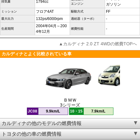
1794cc
排気量
エンジン
ガソリン
フロア4AT
FF
ミッション
駆動方式
132ps/6000rpm
-
最大出力
過給器（ターボ）
2004年04月～200
-
生産期間
燃費性能
4年12月
▲カルディナ 2.0 ZT 4WDの燃費TOPへ
カルディナとよく比較されている車
ＢＭＷ
3シリーズ
JC08
9.9km/L
10・15
7.9km/L
カルディナの他のモデルの燃費情報
トヨタの他の車の燃費情報