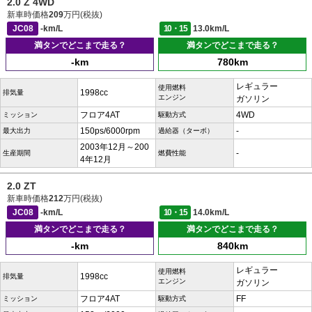
2.0 Z 4WD
新車時価格
209
万円(税抜)
JC08
-km/L
10・15
13.0km/L
満タンでどこまで走る？
満タンでどこまで走る？
-km
780km
レギュラー
使用燃料
1998cc
排気量
エンジン
ガソリン
フロア4AT
4WD
ミッション
駆動方式
150ps/6000rpm
-
最大出力
過給器（ターボ）
2003年12月～200
-
生産期間
燃費性能
4年12月
2.0 ZT
新車時価格
212
万円(税抜)
JC08
-km/L
10・15
14.0km/L
満タンでどこまで走る？
満タンでどこまで走る？
-km
840km
レギュラー
使用燃料
1998cc
排気量
エンジン
ガソリン
フロア4AT
FF
ミッション
駆動方式