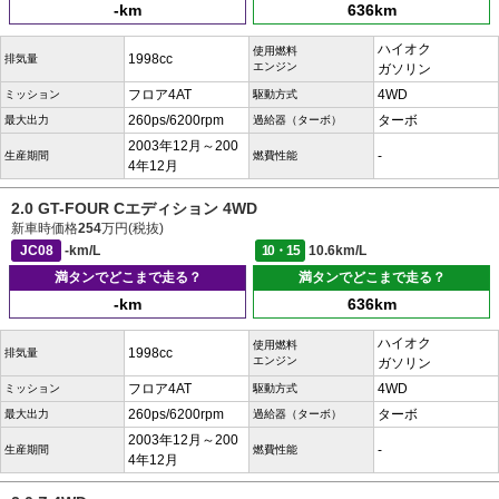
-km
636km
ハイオク
使用燃料
1998cc
排気量
エンジン
ガソリン
フロア4AT
4WD
ミッション
駆動方式
260ps/6200rpm
ターボ
最大出力
過給器（ターボ）
2003年12月～200
-
生産期間
燃費性能
4年12月
2.0 GT-FOUR Cエディション 4WD
新車時価格
254
万円(税抜)
JC08
-km/L
10・15
10.6km/L
満タンでどこまで走る？
満タンでどこまで走る？
-km
636km
ハイオク
使用燃料
1998cc
排気量
エンジン
ガソリン
フロア4AT
4WD
ミッション
駆動方式
260ps/6200rpm
ターボ
最大出力
過給器（ターボ）
2003年12月～200
-
生産期間
燃費性能
4年12月