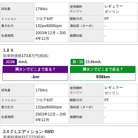
レギュラー
使用燃料
1794cc
排気量
エンジン
ガソリン
フロア4AT
FF
ミッション
駆動方式
132ps/6000rpm
-
最大出力
過給器（ターボ）
2003年12月～200
-
生産期間
燃費性能
4年12月
1.8 X
新車時価格
173.8
万円(税抜)
JC08
-km/L
10・15
15.6km/L
満タンでどこまで走る？
満タンでどこまで走る？
-km
936km
レギュラー
使用燃料
1794cc
排気量
エンジン
ガソリン
フロア4AT
FF
ミッション
駆動方式
132ps/6000rpm
-
最大出力
過給器（ターボ）
2003年12月～200
-
生産期間
燃費性能
4年12月
2.0 Z Lエディション 4WD
新車時価格
217
万円(税抜)